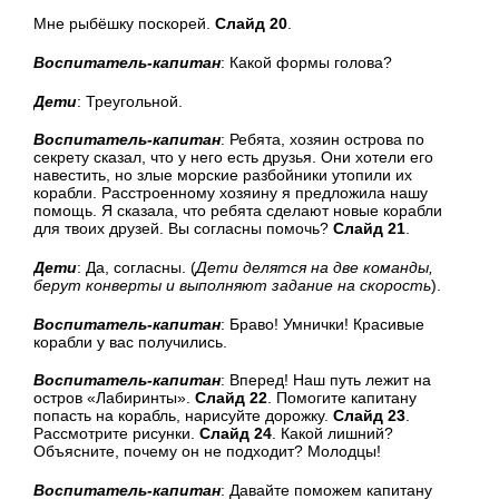
Мне рыбёшку поскорей.
Слайд 20
.
Воспитатель-капитан
: Какой формы голова?
Дети
: Треугольной.
Воспитатель-капитан
: Ребята, хозяин острова по
секрету сказал, что у него есть друзья. Они хотели его
навестить, но злые морские разбойники утопили их
корабли. Расстроенному хозяину я предложила нашу
помощь. Я сказала, что ребята сделают новые корабли
для твоих друзей. Вы согласны помочь?
Слайд 21
.
Дети
: Да, согласны. (
Дети делятся на две команды,
берут конверты и выполняют задание на скорость
).
Воспитатель-капитан
: Браво! Умнички! Красивые
корабли у вас получились.
Воспитатель-капитан
: Вперед! Наш путь лежит на
остров «Лабиринты».
Слайд 22
. Помогите капитану
попасть на корабль, нарисуйте дорожку.
Слайд 23
.
Рассмотрите рисунки.
Слайд 24
. Какой лишний?
Объясните, почему он не подходит? Молодцы!
Воспитатель-капитан
: Давайте поможем капитану