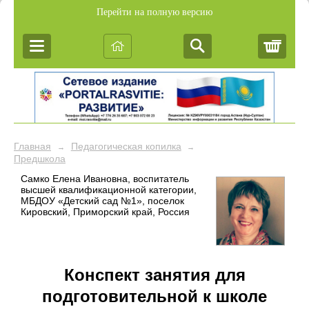
Перейти на полную версию
Корз
Главная
Педагогическая копилка
→
→
Предшкола
Самко Елена Ивановна, воспитатель
высшей квалификационной категории,
МБДОУ «Детский сад №1», поселок
Кировский, Приморский край, Россия
Конспект занятия для
подготовительной к школе