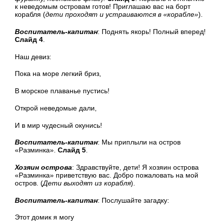
к неведомым островам готов! Приглашаю вас на борт
корабля (
дети проходят и устраиваются в «корабле»
).
Воспитатель-капитан
: Поднять якорь! Полный вперед!
Слайд 4
.
Наш девиз:
Пока на море легкий бриз,
В морское плаванье пустись!
Открой неведомые дали,
И в мир чудесный окунись!
Воспитатель-капитан
: Мы приплыли на остров
«Разминка».
Слайд 5
.
Хозяин острова
: Здравствуйте, дети! Я хозяин острова
«Разминка» приветствую вас. Добро пожаловать на мой
остров. (
Дети выходят из корабля
).
Воспитатель-капитан
: Послушайте загадку:
Этот домик я могу