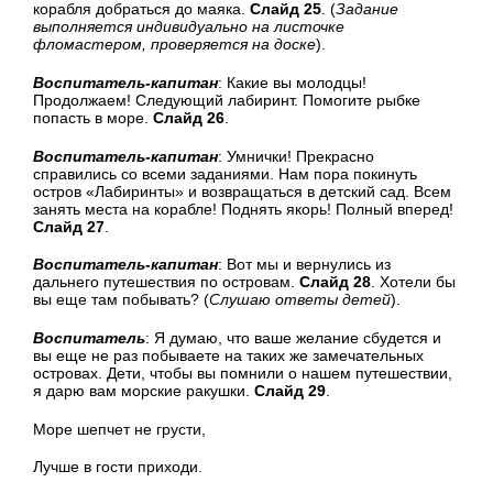
корабля добраться до маяка.
Слайд 25
. (
Задание
выполняется индивидуально на листочке
фломастером, проверяется на доске
).
Воспитатель-капитан
: Какие вы молодцы!
Продолжаем! Следующий лабиринт. Помогите рыбке
попасть в море.
Слайд 26
.
Воспитатель-капитан
: Умнички! Прекрасно
справились со всеми заданиями. Нам пора покинуть
остров «Лабиринты» и возвращаться в детский сад. Всем
занять места на корабле! Поднять якорь! Полный вперед!
Слайд 27
.
Воспитатель-капитан
: Вот мы и вернулись из
дальнего путешествия по островам.
Слайд 28
. Хотели бы
вы еще там побывать? (
Слушаю ответы детей
).
Воспитатель
: Я думаю, что ваше желание сбудется и
вы еще не раз побываете на таких же замечательных
островах. Дети, чтобы вы помнили о нашем путешествии,
я дарю вам морские ракушки.
Слайд 29
.
Море шепчет не грусти,
Лучше в гости приходи.