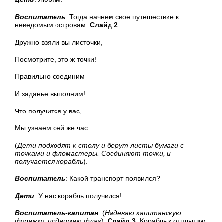
Воспитатель
: Тогда начнем свое путешествие к
неведомым островам.
Слайд 2
.
Дружно взяли вы листочки,
Посмотрите, это ж точки!
Правильно соединим
И заданье выполним!
Что получится у вас,
Мы узнаем сей же час.
(
Дети подходят к столу и берут листы бумаги с
точками и фломастеры. Соединяют точки, и
получается корабль
).
Воспитатель
: Какой транспорт появился?
Дети
: У нас корабль получился!
Воспитатель-капитан
: (
Надеваю капитанскую
фуражку, поднимаю флаг
).
Слайд 3
. Корабль к отплытию