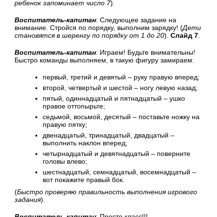
ребенок запоминает число 7
)
.
Воспитатель-капитан
: Следующее задание на
внимание. Стройся по порядку, выполним зарядку! (
Дети
становятся в шеренгу по порядку от 1 до 20
).
Слайд 7
.
Воспитатель-капитан
: Играем! Будьте внимательны!
Быстро команды выполняем, в такую фигуру замираем:
первый, третий и девятый – руку правую вперед;
второй, четвертый и шестой – ногу левую назад;
пятый, одиннадцатый и пятнадцатый – ушко
правое оттопырьте;
седьмой, восьмой, десятый – поставьте ножку на
правую пятку;
двенадцатый, тринадцатый, двадцатый –
выполнить наклон вперед;
четырнадцатый и девятнадцатый – поверните
головы влево;
шестнадцатый, семнадцатый, восемнадцатый –
вот покажите правый бок.
(
Быстро проверяю правильность выполнения игрового
задания
).
Воспитатель-капитан
: Просто класс!!!