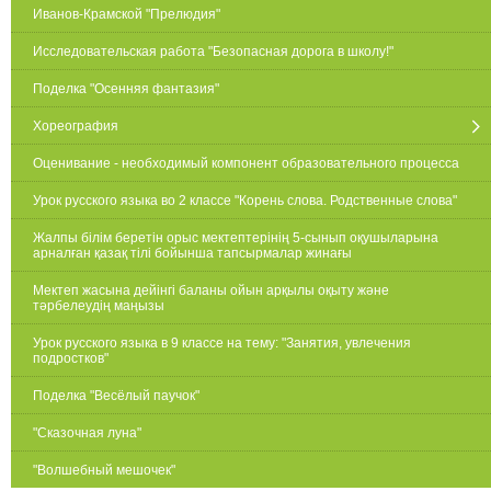
Иванов-Крамской "Прелюдия"
Исследовательская работа "Безопасная дорога в школу!"
Поделка "Осенняя фантазия"
Хореография
Оценивание - необходимый компонент образовательного процесса
Урок русского языка во 2 классе "Корень слова. Родственные слова"
Жалпы білім беретін орыс мектептерінің 5-сынып оқушыларына
арналған қазақ тілі бойынша тапсырмалар жинағы
Мектеп жасына дейінгі баланы ойын арқылы оқыту және
тәрбелеудің маңызы
Урок русского языка в 9 классе на тему: "Занятия, увлечения
подростков"
Поделка "Весёлый паучок"
"Сказочная луна"
"Волшебный мешочек"