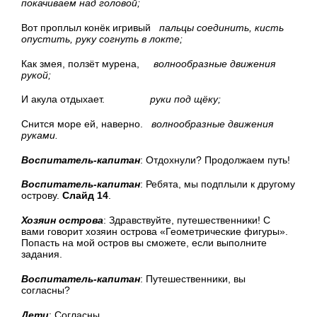
покачиваем над головой;
Вот проплыл конёк игривый
пальцы соединить, кисть
опустить, руку согнуть в локте;
Как змея, ползёт мурена,
волнообразные движения
рукой;
И акула отдыхает.
руки под щёку;
Снится море ей, наверно.
волнообразные движения
руками.
Воспитатель-капитан
: Отдохнули? Продолжаем путь!
Воспитатель-капитан
: Ребята, мы подплыли к другому
острову.
Слайд 14
.
Хозяин острова
: Здравствуйте, путешественники! С
вами говорит хозяин острова «Геометрические фигуры».
Попасть на мой остров вы сможете, если выполните
задания.
Воспитатель-капитан
: Путешественники, вы
согласны?
Дети
: Согласны.