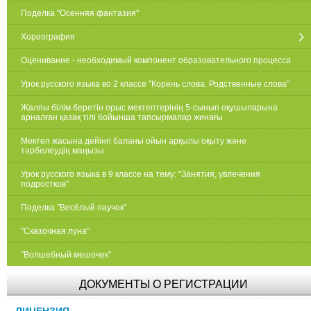
Поделка "Осенняя фантазия"
Хореография
Оценивание - необходимый компонент образовательного процесса
Урок русского языка во 2 классе "Корень слова. Родственные слова"
Жалпы білім беретін орыс мектептерінің 5-сынып оқушыларына
арналған қазақ тілі бойынша тапсырмалар жинағы
Мектеп жасына дейінгі баланы ойын арқылы оқыту және
тәрбелеудің маңызы
Урок русского языка в 9 классе на тему: "Занятия, увлечения
подростков"
Поделка "Весёлый паучок"
"Сказочная луна"
"Волшебный мешочек"
ДОКУМЕНТЫ О РЕГИСТРАЦИИ
ЛИЦЕНЗИЯ