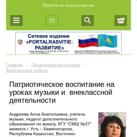
Перейти на полную версию
Корз
Главная
Педагогическая копилка
→
→
Внеклассная работа
Патриотическое воспитание на
уроках музыки и внеклассной
деятельности
Андреева Алла Анатольевна, учитель
музыки, педагог дополнительного
образования по вокалу, КГУ "СМШ №37"
акимата г. Усть – Каменогорска,
Республика Казахстан, Восточно-