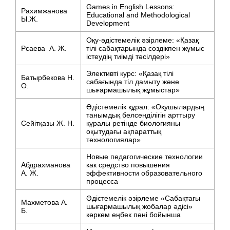
Games in English Lessons:
Рахимжанова
Educational and Methodological
Ы.Ж.
Development
Оқу-әдістемелік әзірлеме: «Қазақ
Рсаева А. Ж.
тілі сабақтарында сөздікпен жұмыс
істеудің тиімді тәсілдері»
Элективті курс: «Қазақ тілі
Батырбекова Н.
сабағында тіл дамыту және
О.
шығармашылық жұмыстар»
Әдістемелік құрал: «Оқушылардың
танымдық белсенділігін арттыру
Сейітқазы Ж. Н.
құралы ретінде биологияны
оқытудағы ақпараттық
технологиялар»
Новые педагогические технологии
Абдрахманова
как средство повышения
А. Ж.
эффективности образовательного
процесса
Әдістемелік әзірлеме «Сабақтағы
Махметова А.
шығармашылық жобалар әдісі»
Б.
көркем еңбек пәні бойынша