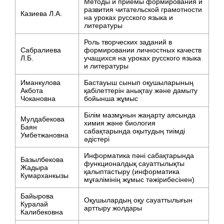
Методы и приемы формирования и
развития читательской грамотности
Казиева Л.А.
на уроках русского языка и
литературы
Роль творческих заданий в
Сабралиева
формировании личностных качеств
Л.Б.
учащихся на уроках русского языка
и литературы
Иманкулова
Бастауыш сынып оқушыларының
Акбота
қабілеттерін анықтау және дамыту
Чокановна
бойынша жұмыс
Білім мазмұнын жаңарту аясында
Мулдабекова
химия және биология
Баян
сабақтарында оқытудың тиімді
Умбетжановна
әдістері
Информатика пәні сабақтарында
Базылбекова
функционалдық сауаттылықты
Жадыра
қалыптастыру (информатика
Кумарханкызы
мұғалімінің жұмыс тәжірибесінен)
Байырова
Оқушылардың оқу сауаттылығын
Куралай
арттыру жолдары
Калибековна