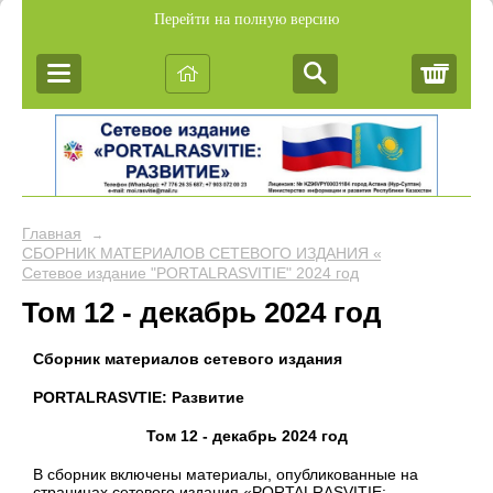
Перейти на полную версию
Корз
Главная
→
СБОРНИК МАТЕРИАЛОВ СЕТЕВОГО ИЗДАНИЯ «PORTALRASVIT
Сетевое издание "PORTALRASVITIE" 2024 год
Том 12 - декабрь 2024 год
Сборник материалов сетевого издания
PORTALRASVTIE:
Развитие
Том 12 - декабрь 2024 год
В сборник включены материалы, опубликованные на
страницах сетевого издания «PORTALRASVITIE: