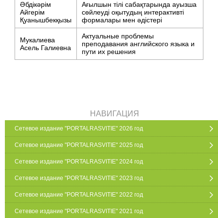
Әбдікәрім
Ағылшын тілі сабақтарында ауызша
Айгерім
сөйлеуді оқытудың интерактивті
Қуанышбекқызы
формалары мен әдістері
Актуальные проблемы
Мукалиева
преподавания английского языка и
Асель Галиевна
пути их решения
НАВИГАЦИЯ
Сетевое издание "PORTALRASVITIE" 2026 год
Сетевое издание "PORTALRASVITIE" 2025 год
Сетевое издание "PORTALRASVITIE" 2024 год
Сетевое издание "PORTALRASVITIE" 2023 год
Сетевое издание "PORTALRASVITIE" 2022 год
Сетевое издание "PORTALRASVITIE" 2021 год