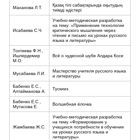
Қазақ тілі сабақтарында оқытудың
Маханова Л.Т.
тиімді әдістері
Учебно-методическая разработка
на тему: «Применение технологии
Исабаева С.Ч.
критического мышления через
чтение и письмо на уроках русского
языка и литературы»
Тохтиева Ф.Н.,
Ишлердемир
Всё о чудесной шубе Алдара Косе
М.О.
Мастерство учителя русского языка
Мусабаева Л.И.
и литературы
Бабенко Е.С.,
Тускииз
Алтайманова А.
Бабенко Е.С.,
Волшебная ёлочка
Мутасова Е.
Учебно-методическая разработка
на тему «Формирование у
Жамбаева Ж.С.
учащихся потребности в обучении
на уроках русского языка и
литературы»