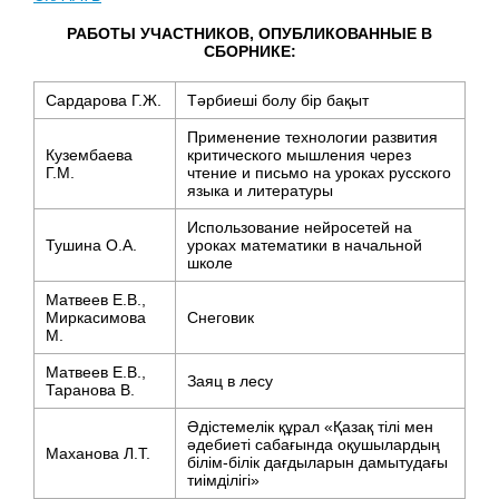
РАБОТЫ УЧАСТНИКОВ, ОПУБЛИКОВАННЫЕ В
СБОРНИКЕ:
Сардарова Г.Ж.
Тәрбиеші болу бір бақыт
Применение технологии развития
Кузембаева
критического мышления через
Г.М.
чтение и письмо на уроках русского
языка и литературы
Использование нейросетей на
Тушина О.А.
уроках математики в начальной
школе
Матвеев Е.В.,
Миркасимова
Снеговик
М.
Матвеев Е.В.,
Заяц в лесу
Таранова В.
Әдістемелік құрал «Қазақ тілі мен
әдебиеті сабағында оқушылардың
Маханова Л.Т.
білім-білік дағдыларын дамытудағы
тиімділігі»