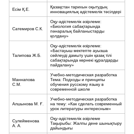
Қазақстан тарихын оқытудың
Есім Қ.Е.
инновациялық әдістемелік тәсілдері
Оқу-әдістемелік әзірлеме:
«Биология сабақтарында
Сатемиров С.К.
пәнаралық байланыстарды
қолдану»
Оқу-әдістемелік әзірлеме:
«Бастауыш мектепте ауызша
Талипова Ж.Б.
сөйлеуді дамыту үшін қазақ тілі
сабақтарында көрнекі құралдарды
пайдалану»
Учебно-методическая разработка
Маннапова
Тема: Подходы и принципы
С.М.
обучения русскому языку в
современной школе
Учебно-методическая разработка
Алшынова М. Ғ.
на тему: «Как сделать современный
урок литературы интересным»
Оқу-әдістемелік әзірлеме
Сулейменова
Тақырыбы: Жалпы дене шынықтыру
А. А.
дайындығы