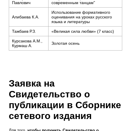
Павлович
современным танцам"
Использование формативного
Алибаева К.А.
оценивания на уроках русского
языка и литературы
Тажбаев Р.З.
«Великая сила любви» (7 класс)
Курсакова А.М.,
Золотая осень
Курмаш А.
Заявка на
Свидетельство о
публикации в Сборнике
сетевого издания
Для того,
чтобы получить Свидетельство о