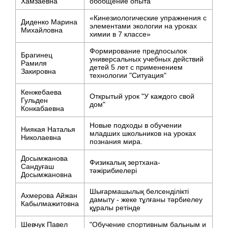
Хамзаевна
обобщение опыта
«Кинезиологические упражнения с
Диденко Марина
элементами экологии на уроках
Михайловна
химии в 7 классе»
Формирование предпосылок
Брагинец
универсальных учебных действий
Рамиля
детей 5 лет с применением
Закировна
технологии "Ситуация"
Кенжебаева
Открытый урок "У каждого свой
Гульден
дом"
Конкабаевна
Новые подходы в обучении
Ниякая Наталья
младших школьников на уроках
Николаевна
познания мира.
Досымжанова
Физикалық зертхана-
Сандуғаш
тәжірибиелері
Досымжановна
Шығармашылық белсенділікті
Ахмерова Айжан
дамыту - жеке тұлғаны тәрбиелеу
Кабылмажитовна
құралы ретінде
Шевчук Павел
"Обучение спортивным бальным и