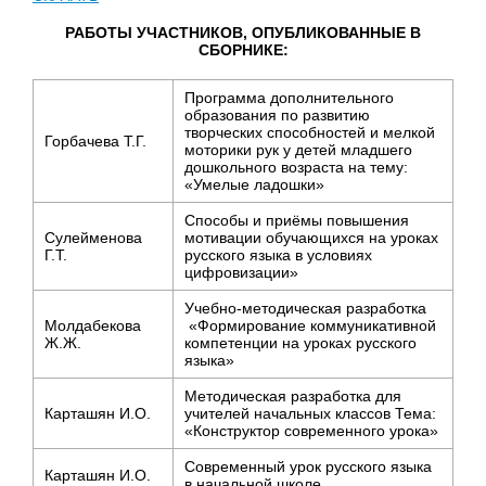
РАБОТЫ УЧАСТНИКОВ, ОПУБЛИКОВАННЫЕ В
СБОРНИКЕ:
Программа дополнительного
образования по развитию
творческих способностей и мелкой
Горбачева Т.Г.
моторики рук у детей младшего
дошкольного возраста на тему:
«Умелые ладошки»
Способы и приёмы повышения
Сулейменова
мотивации обучающихся на уроках
Г.Т.
русского языка в условиях
цифровизации»
Учебно-методическая разработка
Молдабекова
«Формирование коммуникативной
Ж.Ж.
компетенции на уроках русского
языка»
Методическая разработка для
Карташян И.О.
учителей начальных классов Тема:
«Конструктор современного урока»
Современный урок русского языка
Карташян И.О.
в начальной школе