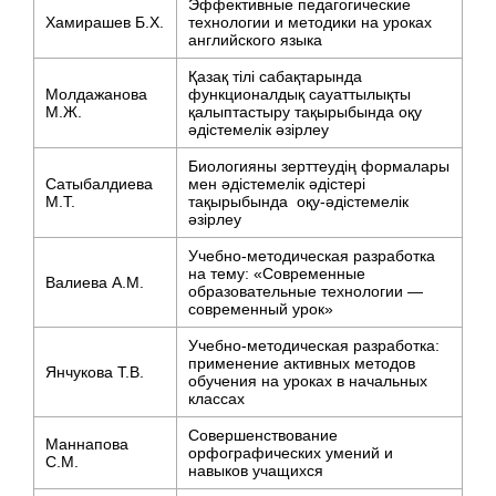
Эффективные педагогические
Хамирашев Б.Х.
технологии и методики на уроках
английского языка
Қазақ тілі сабақтарында
Молдажанова
функционалдық сауаттылықты
М.Ж.
қалыптастыру тақырыбында оқу
әдістемелік әзірлеу
Биологияны зерттеудің формалары
Сатыбалдиева
мен әдістемелік әдістері
М.Т.
тақырыбында
оқу-әдістемелік
әзірлеу
Учебно-методическая разработка
на тему: «Современные
Валиева А.М.
образовательные технологии —
современный урок»
Учебно-методическая разработка:
применение активных методов
Янчукова Т.В.
обучения на уроках в начальных
классах
Совершенствование
Маннапова
орфографических умений и
С.М.
навыков учащихся