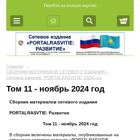
Перейти на полную версию
Корз
Главная
→
СБОРНИК МАТЕРИАЛОВ СЕТЕВОГО ИЗДАНИЯ «PORTALRASVIT
Сетевое издание "PORTALRASVITIE" 2024 год
Том 11 - ноябрь 2024 год
Сборник материалов сетевого издания
PORTALRASVTIE:
Развитие
Том 11 - ноябрь 2024 год
В сборник включены материалы, опубликованные на
страницах сетевого издания «PORTALRASVITIE: