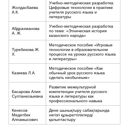
Учебно-методическая разработка:
Жолдасбаева
Цифровые технологии в практике
А.К.
учителя русского языка и
литературы
Учебно-методическая разработка
Абдрахманова
по теме: «Этническая история
А. Ж.
казахского народа»
Методическое пособие «Игровые
Туребекова Ж.
технологии в образовательном
Х.
процессе на уроках русского языка
и литературы»
Методическое пособие «Как
Казиева Л.А.
обычный урок русского языка
сделать необычным»
Развитие межкультурной
Басарова Алия
компетенции учителя русского
Султанкозыевна
языка и литературы как
профессионального навыка
Кенесов
Дене шынықтыру сабақтарында
Медетбек
негізгі құзыреттіліктерді
Алпамысович
қалыптастыру