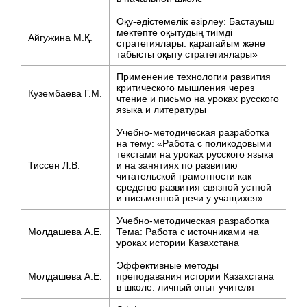
Оқу-әдістемелік әзірлеу: Бастауыш
мектепте оқытудың тиімді
Айгужина М.Қ.
стратегиялары: қарапайым және
табысты оқыту стратегиялары»
Применение технологии развития
критического мышления через
Кузембаева Г.М.
чтение и письмо на уроках русского
языка и литературы
Учебно-методическая разработка
на тему: «Работа с поликодовыми
текстами на уроках русского языка
Тиссен Л.В.
и на занятиях по развитию
читательской грамотности как
средство развития связной устной
и письменной речи у учащихся»
Учебно-методическая разработка
Молдашева А.Е.
Тема: Работа с источниками на
уроках истории Казахстана
Эффективные методы
Молдашева А.Е.
преподавания истории Казахстана
в школе: личный опыт учителя