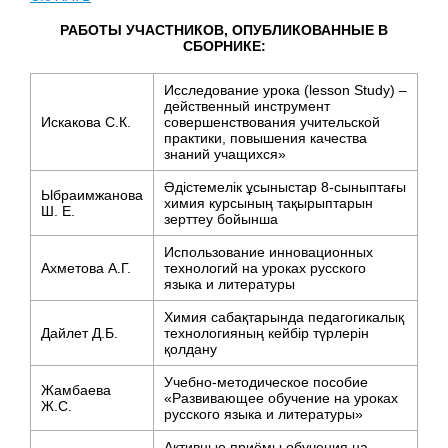
РАБОТЫ УЧАСТНИКОВ, ОПУБЛИКОВАННЫЕ В
СБОРНИКЕ:
Исследование урока (lesson Study) –
действенный инструмент
Искакова С.К.
совершенствования учительской
практики, повышения качества
знаний учащихся»
Әдістемелік ұсыныстар 8-сыныптағы
Ыбраимжанова
химия курсының тақырыптарын
Ш. Е.
зерттеу бойынша
Использование инновационных
Ахметова А.Г.
технологий на уроках русского
языка и литературы
Химия сабақтарында педагогикалық
Дайлет Д.Б.
технологияның кейбір түрлерін
қолдану
Учебно-методическое пособие
Жамбаева
«Развивающее обучение на уроках
Ж.С.
русского языка и литературы»
Активные приёмы обучения на