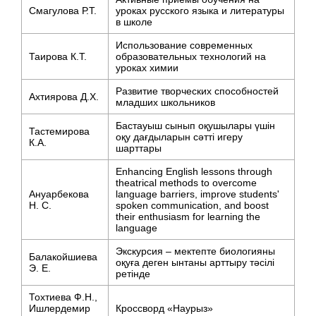
Смагулова Р.Т.
уроках русского языка и литературы
в школе
Использование современных
Таирова К.Т.
образовательных технологий на
уроках химии
Развитие творческих способностей
Ахтиярова Д.Х.
младших школьников
Бастауыш сынып оқушылары үшін
Тастемирова
оқу дағдыларын сәтті игеру
К.А.
шарттары
Enhancing English lessons through
theatrical methods to overcome
Ануарбекова
language barriers, improve students'
Н. С.
spoken communication, and boost
their enthusiasm for learning the
language
Экскурсия – мектепте биологияны
Балакойшиева
оқуға деген ынтаны арттыру тәсілі
Э. Е.
ретінде
Тохтиева Ф.Н.,
Ишлердемир
Кроссворд «Наурыз»