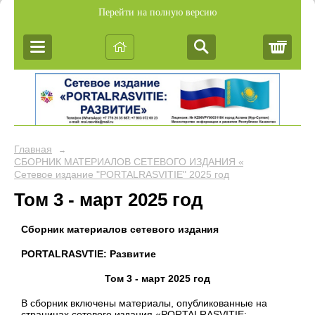
Перейти на полную версию
Корз
Главная
→
СБОРНИК МАТЕРИАЛОВ СЕТЕВОГО ИЗДАНИЯ «PORTALRASVIT
Сетевое издание "PORTALRASVITIE" 2025 год
Том 3 - март 2025 год
Сборник материалов сетевого издания
PORTALRASVTIE:
Развитие
Том 3 - март 2025 год
В сборник включены материалы, опубликованные на
страницах сетевого издания «PORTALRASVITIE: