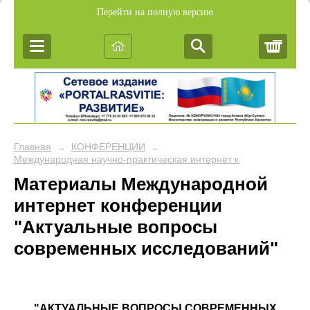
Перейти на полную версию
Корз
Главная
КОНФЕРЕНЦИИ
→
→
Международная научно-практическая интернет конферен
Материалы Международной
интернет конференции
"Актуальные вопросы
современных исследований"
"АКТУАЛЬНЫЕ ВОПРОСЫ СОВРЕМЕННЫХ