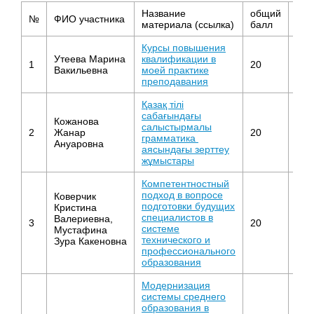
Название
общий
№
ФИО участника
Мес
материала (ссылка)
балл
Курсы повышения
Утеева Марина
квалификации в
1
20
1
Вакильевна
моей практике
преподавания
Қазақ тілі
сабағындағы
Кожанова
салыстырмалы
2
Жанар
20
1
грамматика
Ануаровна
аясындағы зерттеу
жұмыстары
Компетентностный
подход в вопросе
Коверчик
подготовки будущих
Кристина
специалистов в
Валериевна,
3
20
1
системе
Мустафина
технического и
Зура Какеновна
профессионального
образования
Модернизация
системы среднего
образования в