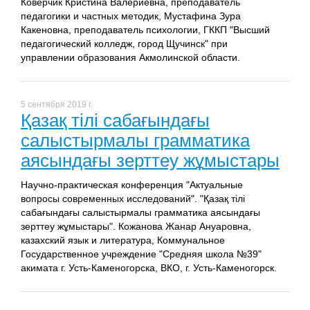
Коверчик Кристина Валериевна, преподаватель
педагогики и частных методик, Мустафина Зура
Какеновна, преподаватель психологии, ГККП "Высший
педагогический колледж, город Щучинск" при
управлении образования Акмолинской области.
5 сентября 2019 г.
Қазақ тілі сабағындағы
салыстырмалы грамматика
аясындағы зерттеу жұмыстары
Научно-практическая конференция "Актуальные
вопросы современных исследований". "Қазақ тілі
сабағындағы салыстырмалы грамматика аясындағы
зерттеу жұмыстары". Кожанова Жанар Ануаровна,
казахский язык и литература, Коммунальное
Государственное учреждение "Средняя школа №39"
акимата г. Усть-Каменогорска, ВКО, г. Усть-Каменогорск.