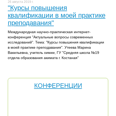
26 августа 2019 г.
"Курсы повышения
квалификации в моей практике
преподавания"
Международная научно-практическая интернет-
конференция "Актуальные вопросы современных
исследований". Тема: "Курсы повышения квалификации
в моей практике преподавания". Утеева Марина
Вакильевна, учитель химии, ГУ "Средняя школа №19
отдела образования акимата г. Костаная"
КОНФЕРЕНЦИИ
Научно-практические конференции полезны тем, что
позволяют делиться опытом, общаться на научные
темы и все это в неформальной обстановке, что,
несомненно, влияет на качество профессионального
роста педагога.