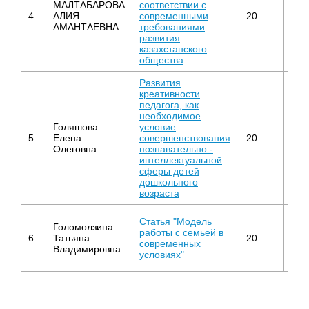
МАЛТАБАРОВА
соответствии с
4
АЛИЯ
современными
20
1
АМАНТАЕВНА
требованиями
развития
казахстанского
общества
Развития
креативности
педагога, как
необходимое
Голяшова
условие
5
Елена
совершенствования
20
1
Олеговна
познавательно -
интеллектуальной
сферы детей
дошкольного
возраста
Статья "Модель
Голомолзина
работы с семьей в
6
Татьяна
20
1
современных
Владимировна
условиях"