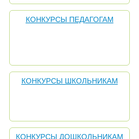
КОНКУРСЫ ПЕДАГОГАМ
Конкурсы педагогического мастерства – одно из
средств повышения профессионализма учителя. Они
создают благоприятную мотивационную среду для
профессионального развития педагогов,
распространения инновационного опыта,
способствуют профессиональному самоопределению.
КОНКУРСЫ ШКОЛЬНИКАМ
Конкурсы для школьников способствуют
формированию ситуации успеха, правила проведения
конкурсов не ограничивают количество победителей,
число которых зависит только от качества поступивших
работ.
КОНКУРСЫ ДОШКОЛЬНИКАМ