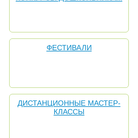
Участвуя в Международных конкурсах для
дошкольников, дети могут получить: новые знания по
разным темам; расширение своего кругозора и
словарного запаса; умение работать с информацией.
ФЕСТИВАЛИ
Участвуя в Международных ФЕСТИВАЛЯХ, дети могут
получить: получить неоценимые знания, мотивацию,
опыт, который могут использовать в своей
профессиональной деятельности и сегодня и в
будущем.
ДИСТАНЦИОННЫЕ МАСТЕР-
КЛАССЫ
Участие в Дистанционных мастер-классах для
педагогов - одно из средств повышения
профессионализма учителя.