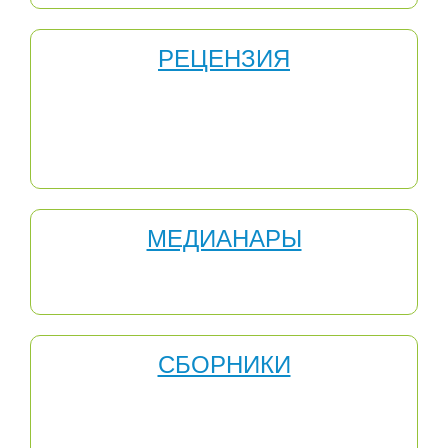
РЕЦЕНЗИЯ
Методическая работа является одной из важных
составляющих деятельности педагога. Для
прохождения аттестации и получения стимулирующих
выплат очень полезной может оказаться рецензия или
отзыв на Вашу методическую работу.
МЕДИАНАРЫ
Медианары — это новая форма бесплатных онлайн-
вебинаров для учителей.
СБОРНИКИ
МЕТОДИЧЕСКИЕ СБОРНИКИ - это результат труда
педагогов, участников Международного
инновационного образовательного центра "Развитие".