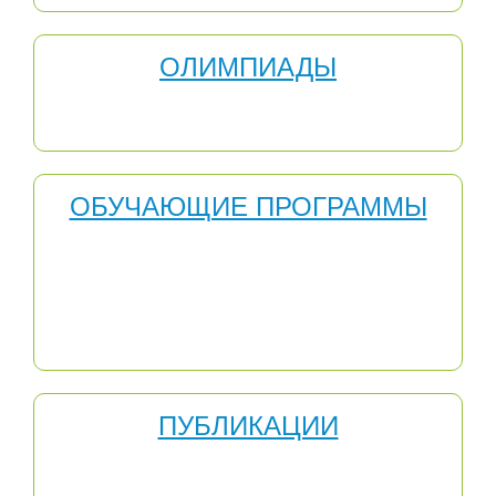
ОЛИМПИАДЫ
Серии олимпиад "Весна", "Лето", "Зима", "Осень",
Первая Республиканская предметная олимпиада
ОБУЧАЮЩИЕ ПРОГРАММЫ
Обучающая программа - это специфическое учебное
пособие, предназначенное для самостоятельной
работы учащихся. Оно способствует максимальной
активизации обучаемых, индивидуализируя их работу
и предоставляя им возможность самим управлять
своей познавательной деятельностью.
ПУБЛИКАЦИИ
Публикация - предание гласности, раскрытие какой-
либо информации. Этим же словом называют единую