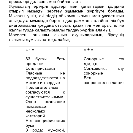
ережелері дәл сонымен байланысты.
Жұмыстың әртүрлі әдістері мен қалыптарын қолдана
отырып қызықты зерттеу жұмысын жүргізуге болады.
Мысалы үшін, екі тілдің айырмашылығы мен ұқсастығын
анықтауға мүмкіндік беретін диаграмманы алайық. Біз бұл
диаграмманы қолдана отырып, қазақ тілі мен орыс тіліне
жалпы түрде салыстырмалы талдау жүргізе аламыз.
Мәселен, оныншы сынып оқушыларының біреуінің
ғылымы жұмысына тоқталайық:
« - »
« + »
33 буквы Есть
Сонорные согл:
предлоги
л,м,н,ң
Есть приставки
Согл:звонк., глух.,
Гласные не
сонорные
подразделяются на
Есть
мягкие и твердые
вопросительн.частицы
Прилагательные
согласуются с
существительными
Одно оканчание
показывает
несколько
категорий
Нет специфических
букв
3 рода: мужской,