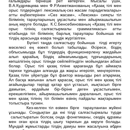
ғалымдары бірнеше рет көтерген. Мысалы үшін,
В.А.Кудрявцева мен Ф.Р.Ахметжанованың «Қазақ тілі мен
орыс тілдеріндегі лексикалық-сөз жасам парадигмалары»
атты еңбектерінен «Сөз жасам», «Лексика» сияқты тіл
білімінің тарауларының ұқсастығы мен айырмашылығын
анық көруге болады. К.С.Бенсебинованың «Қазақ тілі мен
орыс тілінің салғастырмалы грамматикасы» атты
кітабында тіл білімінің барлық тараулары бойынша екі
тілдің арасында өзара теңдік жүргізілген.
Бүгінгі таңда салғастыру бойынша тілді игерту
мәселесі ең өзекті болып табылады. Әсіресе, біздің
облысымызда бұл тілдердің функционерлену жағдайын
алып қарайық. Біздің аймағымыздың тұрғындарының
көпшілігінің орыс тілінде сөйлейтіндігін мойындаған абзал
болар. Орыс тілі қазақ тіліне қарағанда бұл аймақта
тарихи тұрғыдан алғанда да жақсы игеріліп, меңгерілген.
Қазақ тілін үйретуде бұл фактор маңызды рөл атқармақ.
Ал басқа жағынан алып қарасақ, орыс тілі мен қазақ тілі
ағайындылар тәрізді қатар қол ұстасып, иықтасып бірге
дамыған, әрдайым бір-біріне деген ұқсастығымен,
ерекшелігімен, айырмашылығымен дараланып, орыс тілі
мен қазақ тілінің тіл білімін өзінің пайдалы жақтарымен
толыстыра түскен.
Кез-келген тіл өзімен бірге тарауланған жүйені
ұсынады. Сондықтан да екі тілді салғастырмалы түрде
салыстыратын болсақ онда фонетиканы, сөздің құрамы
мен оған қоса тілдің шығу тарихын да көруге болады.
Мұндай жұмыстарды тілдің дамуы мен жасалуына әбден