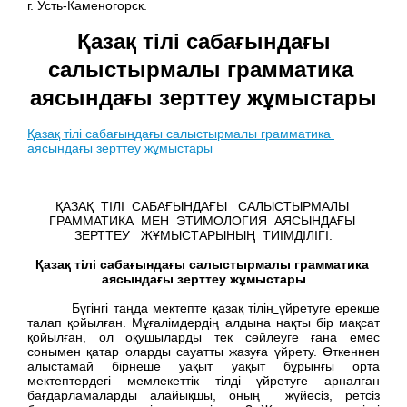
г. Усть-Каменогорск.
Қазақ тілі сабағындағы
салыстырмалы грамматика
аясындағы зерттеу жұмыстары
Қазақ тілі сабағындағы салыстырмалы грамматика
аясындағы зерттеу жұмыстары
ҚАЗАҚ ТІЛІ САБАҒЫНДАҒЫ САЛЫСТЫРМАЛЫ
ГРАММАТИКА МЕН ЭТИМОЛОГИЯ АЯСЫНДАҒЫ
ЗЕРТТЕУ ЖҰМЫСТАРЫНЫҢ ТИІМДІЛІГІ.
Қазақ тілі сабағындағы салыстырмалы грамматика
аясындағы зерттеу жұмыстары
Бүгінгі таңда мектепте қазақ тілін
үйретуге ерекше
талап қойылған. Мұғалімдердің алдына нақты бір мақсат
қойылған, ол оқушыларды тек сөйлеуге ғана емес
сонымен қатар оларды сауатты жазуға үйрету. Өткеннен
алыстамай бірнеше уақыт уақыт бұрынғы орта
мектептердегі мемлекеттік тілді үйретуге арналған
бағдарламаларды алайықшы, оның жүйесіз, ретсіз