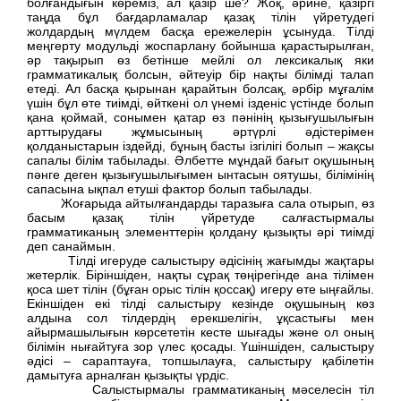
болғандығын көреміз, ал қазір ше? Жоқ, әрине, қазіргі
таңда бұл бағдарламалар қазақ тілін үйретудегі
жолдардың мүлдем басқа ережелерін ұсынуда. Тілді
меңгерту модульді жоспарлану бойынша қарастырылған,
әр тақырып өз бетінше мейлі ол лексикалық яки
грамматикалық болсын, әйтеуір бір нақты білімді талап
етеді. Ал басқа қырынан қарайтын болсақ, әрбір мұғалім
үшін бұл өте тиімді, өйткені ол үнемі ізденіс үстінде болып
қана қоймай, сонымен қатар өз пәнінің қызығушылығын
арттырудағы жұмысының әртүрлі әдістерімен
қолданыстарын іздейді, бұның басты ізгілігі болып – жақсы
сапалы білім табылады. Әлбетте мұндай бағыт оқушының
пәнге деген қызығушылығымен ынтасын оятушы, білімінің
сапасына ықпал етуші фактор болып табылады.
Жоғарыда айтылғандарды таразыға сала отырып, өз
басым қазақ тілін үйретуде салғастырмалы
грамматиканың элементтерін қолдану қызықты әрі тиімді
деп санаймын.
Тілді игеруде салыстыру әдісінің жағымды жақтары
жетерлік. Біріншіден, нақты сұрақ төңірегінде ана тілімен
қоса шет тілін (бұған орыс тілін қоссақ) игеру өте ыңғайлы.
Екіншіден екі тілді салыстыру кезінде оқушының көз
алдына сол тілдердің ерекшелігін, ұқсастығы мен
айырмашылығын көрсететін кесте шығады және ол оның
білімін нығайтуға зор үлес қосады. Үшіншіден, салыстыру
әдісі – сараптауға, топшылауға, салыстыру қабілетін
дамытуға арналған қызықты үрдіс.
Салыстырмалы грамматиканың мәселесін тіл