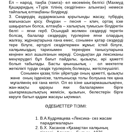
Ел – народ, таңба (тамга)- ел көсемінің белгісі (Махмуд
Қашқаридың «Түрік тілінің сөздігінен» алынған) немесе
тайпалық елтаңбаны білдіреді.
3. Сөздердің аудармасына қорытынды жасау, түбірдің
мағынасын қосу. Әнұран – песня – клич, ортақ іске
шақыратын болса, елтаңба – халықтың тумысын білдіретін
белгі – яғни герб. Осындай жолмен сөздерді теретін
болсақ, балалар сөздердің түрлеріне яғни олардың
жалғау, жұрнақтарына ғана емес, сонымен қатар сөздерді
тере білуге, әртүрлі сөздіктермен жұмыс істей білуге,
халқымыздың тарихымен тереңірек танысуларына
кеңінен жол ашылғанын көреді. Сондықтан да лексиканы
меңгерудегі бұл бағыт пайдалы, қызықты, әрі қажетті
болып табылады. Басты қиыншылық - ол мектепте
жеткілікті түрде сөздік түрлерінің болмауы, жетіспеушілігі.
Сонымен қазақ тілін үйретуде оның қажетті, қызықты
және оның ізденіске, талпынысқа толы болуына тек қана
мұғалімнің өзі гана кепіл. Ол өз ісіне шығармашылықпен,
жан-жақты қарауы яки балалармен бірге
шығармашылықтың жемісін, қызығын, белестерін бірге
көруге батыл қадам жасауы ықтимал.
ӘДЕБИЕТТЕР ТІЗІМІ:
В.А.Кудрявцева «Лексика- сөз жасам
парадигмалары»
Б.Х. Хасанов «Қазақстан халқының