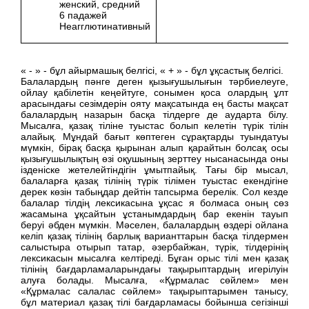
женский, средний
6 падажей
Неагглютинативный
« - » - бұл айырмашық белгісі, « + » - бұл ұқсастық белгісі.
Балалардың пәнге деген қызығушылығын тәрбиелеуге,
ойлау қабілетін кеңейтуге, сонымен қоса олардың ұлт
арасындағы сезімдерін ояту мақсатында ең басты мақсат
балалардың назарын басқа тілдерге де аударта білу.
Мысалға, қазақ тіліне туыстас болып келетін түрік тілін
алайық. Мұндай бағыт көптеген сұрақтарды туындатуы
мүмкін, бірақ басқа қырынан алып қарайтын болсақ осы
қызығушылықтың өзі оқушының зерттеу нысанасында оны
ізденіске жетелейтіндігін ұмытпайық. Тағы бір мысал,
балаларға қазақ тілінің түрік тілімен туыстас екендігіне
дерек көзін табыңдар дейтін тапсырма берелік. Сол кезде
балалар тілдің лексикасына ұқсас я болмаса оның сөз
жасамына ұқсайтын ұстанымдардың бар екенін тауып
беруі әбден мүмкін. Мәселен, балалардың өздері ойлана
келіп қазақ тілінің барлық варианттарын басқа тілдермен
салыстыра отырып татар, әзербайжан, түрік, тілдерінің
лексикасын мысалға келтіреді. Бұған орыс тілі мен қазақ
тілінің бағдарламаларындағы тақырыптардың игерілуін
алуға болады. Мысалға, «Құрмалас сөйлем» мен
«Құрмалас салалас сөйлем» тақырыптарымен танысу,
бұл материал қазақ тілі бағдарламасы бойынша сегізінші