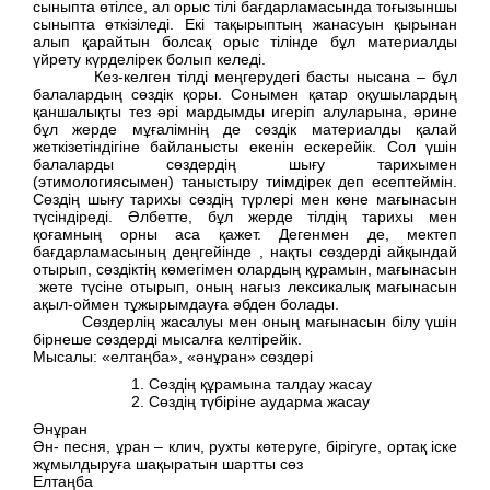
сыныпта өтілсе, ал орыс тілі бағдарламасында тоғызыншы
сыныпта өткізіледі. Екі тақырыптың жанасуын қырынан
алып қарайтын болсақ орыс тілінде бұл материалды
үйрету күрделірек болып келеді.
Кез-келген тілді меңгерудегі басты нысана – бұл
балалардың сөздік қоры. Сонымен қатар оқушылардың
қаншалықты тез әрі мардымды игеріп алуларына, әрине
бұл жерде мұғалімнің де сөздік материалды қалай
жеткізетіндігіне байланысты екенін ескерейік. Сол үшін
балаларды сөздердің шығу тарихымен
(этимологиясымен) таныстыру тиімдірек деп есептеймін.
Сөздің шығу тарихы сөздің түрлері мен көне мағынасын
түсіндіреді. Әлбетте, бұл жерде тілдің тарихы мен
қоғамның орны аса қажет. Дегенмен де, мектеп
бағдарламасының деңгейінде , нақты сөздерді айқындай
отырып, сөздіктің көмегімен олардың құрамын, мағынасын
жете түсіне отырып, оның нағыз лексикалық мағынасын
ақыл-оймен тұжырымдауға әбден болады.
Сөздерлің жасалуы мен оның мағынасын білу үшін
бірнеше сөздерді мысалға келтірейік.
Мысалы: «елтаңба», «әнұран» сөздері
Сөздің құрамына талдау жасау
Сөздің түбіріне аударма жасау
Әнұран
Ән- песня, ұран – клич, рухты көтеруге, бірігуге, ортақ іске
жұмылдыруға шақыратын шартты сөз
Елтаңба