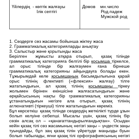
Үйлердің - көптік жалғауы
Домов мн.число
Ілік септігі
Род.падеж
Мужской род
1. Сөздерге сөз жасамы бойынша жіктеу жаса
2. Грамматикалық категорияларды анықтау
3. Салыстыр және қорытынды жаса
Берілген жұмысты атқара отырып, қазақ тілінде
грамматикалық категорияға белгілі бір
қосымша
тіркелсе,
ал орыс тілінде бір жалғаумен ғана бірнеше
грамматикалық категорияны айқындауға болады екен.
Тұжырымдай келе
қосымшаның
басымдылығына қарай
орыс тілінің флективті («флексия» жалғау) тілге
жататындығын, ал қазақ тілінің
қосымшаны
тіркеу
жолымен бірінен екіншісіне жалғасатындығын және
әрқайсысының нақты бір грамматикалық категорияны
ұстанатындығын негізге ала отырып, қазақ тілінің
аглюнативті (тіркеуші) тілге жататындығын көреміз.
Бұл көрсеткіш қазақ тілінде сөздердің жеткілікті түрде ұзын
болып келуіне себепші. Мысалы үшін, қазақ тілінің бір
сөзін алсақ ол – «қанағаттандырылғандықтан». Осыдан
кейін қазақ тілі сөз жасамының негізгі заңы – үндестік заңы
туындайды, бұл заң қазақ тілін үйретуде маңызды буын
болып табылады, яғни қазақ тілі орфографиясының негізгі