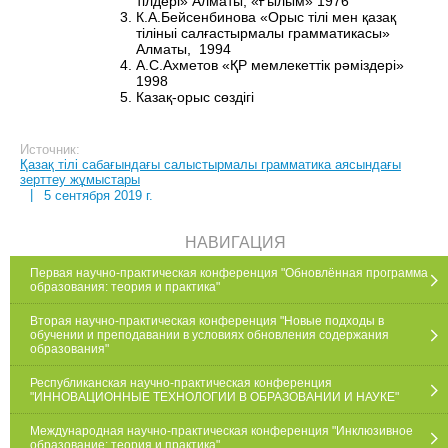
тілдері» Алматы, «Ғылым» 1976
К.А.Бейсенбинова «Орыс тілі мен қазақ
тіліныі салғастырмалы грамматикасы»
Алматы, 1994
А.С.Ахметов «ҚР мемлекеттік рәміздері»
1998
Казақ-орыс сөздігі
Источник:
Қазақ тілі сабағындағы салыстырмалы грамматика аясындағы
зерттеу жұмыстары
|
5 сентября 2019 г.
НАВИГАЦИЯ
Первая научно-практическая конференция "Обновлённая программа
образования: теория и практика"
Вторая научно-практическая конференция "Новые подходы в
обучении и преподавании в условиях обновления содержания
образования"
Республиканская научно-практическая конференция
"ИННОВАЦИОННЫЕ ТЕХНОЛОГИИ В ОБРАЗОВАНИИ И НАУКЕ"
Международная научно-практическая конференция "Инклюзивное
образование: теория и практика"