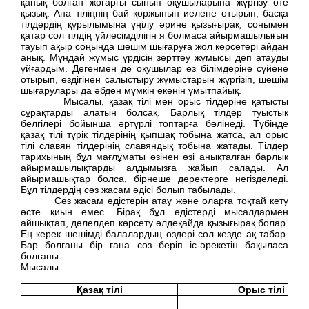
қанық болған жоғарғы сынып оқушыларына жүргізу өте
қызық. Ана тіліңнің бай қоржынын иелене отырып, басқа
тілдердің құрылымына үңілу әрине қызығырақ, сонымен
қатар сол тілдің үйлесімділігін я болмаса айырмашылығын
тауып ақыр соңында шешім шығаруға жол көрсетері айдан
анық. Мұндай жұмыс үрдісін зерттеу жұмысы деп атауды
ұйғардым. Дегенмен де оқушылар өз білімдеріне сүйене
отырып, өздігінен салыстыру жұмыстарын жүргізіп, шешім
шығарулары да әбден мүмкін екенін ұмытпайық.
Мысалы, қазақ тілі мен орыс тілдеріне қатысты
сұрақтарды алатын болсақ. Барлық тілдер туыстық
белгілері бойынша әртүрлі топтарға бөлінеді. Түбінде
қазақ тілі түрік тілдерінің қыпшақ тобына жатса, ал орыс
тілі славян тілдерінің славяндық тобына жатады. Тілдер
тарихының бұл мағлұматы өзінен өзі анықталған барлық
айырмашылықтарды алдымызға жайып салады. Ал
айырмашықтар болса, бірнеше деректерге негізделеді.
Бұл тілдердің сөз жасам әдісі болып табылады.
Сөз жасам әдістерін атау және оларға тоқтай кету
әсте қиын емес. Бірақ бұл әдістерді мысалдармен
айшықтап, дәлелдеп көрсету әлдеқайда қызығырақ болар.
Ең керек шешімді балалардың өздері сол кезде ақ табар.
Бар болғаны бір ғана сөз беріп іс-әрекетін бақыласа
болғаны.
Мысалы:
Қазақ тілі
Орыс тілі