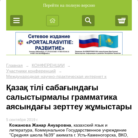
Перейти на полную версию
Корз
Главная
КОНФЕРЕНЦИИ
→
→
Участники конференций
→
Международная научно-практическая интернет конферен
Қазақ тілі сабағындағы
салыстырмалы грамматика
аясындағы зерттеу жұмыстары
5 сентября 2019 г.
Кожанова Жанар Ануаровна
, казахский язык и
литература, Коммунальное Государственное учреждение
"Средняя школа №39" акимата г. Усть-Каменогорска, ВКО,