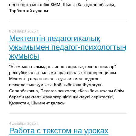
негізгі орта мектебі» КММ, Шығыс Қазақстан облысы,
Тарбағатай ауданы
8 декабря 2025 г.
Мектептің педагогикалық
ұжымымен педагог-психологтың
жұмысы
"Білім мен ғылымдағы инновациялық технологиялар"
республикалық ғылыми-практикалық конференциясы.
Мектептің педагогикалық ұжымымен педагог-
психологтың жұмысы. Койшыбекова Жумагуль
Сапарбековна, Педагог-психолог, «Қазыбек» жалпы білім
беретін мектеп» жауапкершілігі шектеулі серіктестігі,
Қазақстан, Шымкент қаласы
4 декабря 2025 г.
Работа с текстом на уроках