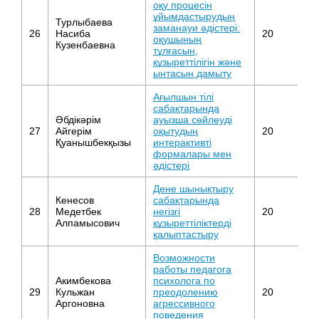
оқу процесін
ұйымдастырудың
Турлыбаева
заманауи әдістері:
н
26
Насиба
20
оқушының
к
Кузенбаевна
тұлғасын,
құзыреттілігін және
ынтасын дамыту
Ағылшын тілі
сабақтарында
Әбдікәрім
ауызша сөйлеуді
27
Айгерім
оқытудың
20
Ан
Қуанышбекқызы
интерактивті
формалары мен
әдістері
Дене шынықтыру
Кенесов
сабақтарында
28
Медетбек
негізгі
20
Фи
Алпамысович
құзыреттіліктерді
қалыптастыру
Возможности
работы педагога
Акимбекова
психолога по
29
Кульжан
преодолению
20
П
Аргоновна
агрессивного
поведения