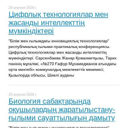
29 апреля 2026 г.
Цифрлық технологиялар мен
жасанды интеллекттің
мүмкіндіктері
"Білім мен ғылымдағы инновациялық технологиялар"
республикалық ғылыми-практикалық конференциясы.
Цифрлық технологиялар мен жасанды интеллекттің
мүмкіндіктері. Сарсенбаева Жанар Қожахметқызы, Тарих
пәнінің мұғалімі, «№270 Ғафур Мұхамеджанов атындағы
орта мектебі» коммуналдық мемлекеттік мекемесі,
Қызылорда облысы, Шиелі ауданы
29 апреля 2026 г.
Биология сабақтарында
оқушылардың жаратылыстану-
ғылыми сауаттылығын дамыту
"Білім мен ғылымдағы инновациялық технологиялар"