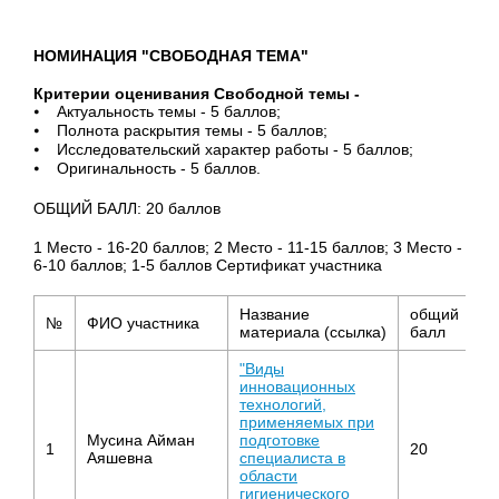
НОМИНАЦИЯ "СВОБОДНАЯ ТЕМА"
Критерии оценивания Свободной темы -
⦁ Актуальность темы - 5 баллов;
⦁ Полнота раскрытия темы - 5 баллов;
⦁ Исследовательский характер работы - 5 баллов;
⦁ Оригинальность - 5 баллов.
ОБЩИЙ БАЛЛ: 20 баллов
1 Место - 16-20 баллов; 2 Место - 11-15 баллов; 3 Место -
6-10 баллов; 1-5 баллов Сертификат участника
Название
общий
№
ФИО участника
С
материала (ссылка)
балл
"Виды
инновационных
технологий,
применяемых при
Мусина Айман
подготовке
В
1
20
Аяшевна
специалиста в
о
области
гигиенического