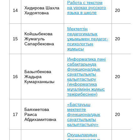
Работа с текстом
О
на уроках русского
Хидирова Шахла
14
20
с
языка в школе
Хидоятовна
о
Мектептің
Койшыбекова
педагогикалық
О
15
Жумагуль
ұжымымен педагог-
20
с
Сапарбековна
психологтың
о
жұмысы
Информатика пәні
сабақтарында
функционалдық
Базылбекова
сауаттылықты
16
Жадыра
20
И
қалыптастыру
Кумарханкызы
(информатика
мұғалімінің жұмыс
тәжірибесінен)
«Бастауыш
Баяхметова
мектепте
Н
17
Раиса
функционалдық
20
ш
Абдихамитовна
сауаттылықты
қалыптастыру»
Оқушылардың
функционалдық