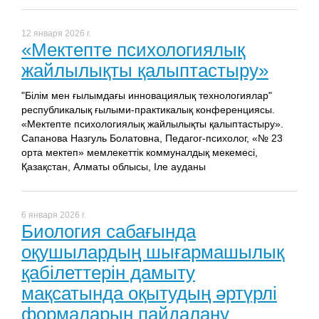
12 января 2026 г.
«Мектепте психологиялық
жайлылықты қалыптастыру»
"Білім мен ғылымдағы инновациялық технологиялар"
республикалық ғылыми-практикалық конференциясы.
«Мектепте психологиялық жайлылықты қалыптастыру».
Сапанова Назгуль Болатовна, Педагог-психолог, «№ 23
орта мектеп» мемлекеттік коммуналдық мекемесі,
Қазақстан, Алматы облысы, Іле ауданы
6 января 2026 г.
Биология сабағында
оқушылардың шығармашылық
қабілеттерін дамыту
мақсатында оқытудың әртүрлі
формаларын пайдалану