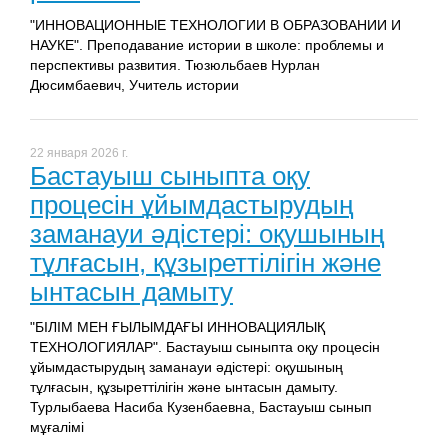
"ИННОВАЦИОННЫЕ ТЕХНОЛОГИИ В ОБРАЗОВАНИИ И
НАУКЕ". Преподавание истории в школе: проблемы и
перспективы развития. Тюзюльбаев Нурлан
Дюсимбаевич, Учитель истории
22 января 2026 г.
Бастауыш сыныпта оқу
процесін ұйымдастырудың
заманауи әдістері: оқушының
тұлғасын, құзыреттілігін және
ынтасын дамыту
"БІЛІМ МЕН ҒЫЛЫМДАҒЫ ИННОВАЦИЯЛЫҚ
ТЕХНОЛОГИЯЛАР". Бастауыш сыныпта оқу процесін
ұйымдастырудың заманауи әдістері: оқушының
тұлғасын, құзыреттілігін және ынтасын дамыту.
Турлыбаева Насиба Кузенбаевна, Бастауыш сынып
мұғалімі