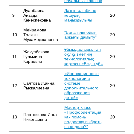
начальных классов
Дуанбаева
Латын әліпбиіне
9
Айзада
көшудің
20
Ка
Кенеспековна
маңыздылығы
Мейрамова
"Бала тілін ойын
Д
10
Толкын
20
арқылы дамыту"
о
Мухамеджановна
Ұйымдастырылған
Жакупбекова
оқу қызметінің
Д
11
Гульмира
20
технологиялық
о
Кариевна
картасы «Біздің үй»
«Инновационные
технологии в
Саятова Жанна
системе
Д
12
20
Рыскалиевна
дополнительного
о
образования
детей»
Мастер-класс
«Профориентация:
Плотникова Инга
Д
13
как помочь
20
Николаевна
о
подростку выбрать
свое дело?"