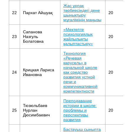
Жас ұрпақ
тәрбиесіндегі дене
22
Пархат Айшуақ
20
Д
шынықтыру
мұғалімінің маңызы
«Мектепте
Сапанова
психологиялық
23
Назгуль
20
пс
жайлылықты
Болатовна
қалыптастыру»
Технология
«Речевая
карусель» в
начальной школе
Крицкая Лариса
н
24
как средство
20
Ивановна
к
развития устной
речи и
коммуникативной
компетентности
Преподавание
Тюзюльбаев
истории в школе:
25
Нурлан
проблемы и
20
и
Дюсимбаевич
перспективы
развития
Бастауыш сыныпта