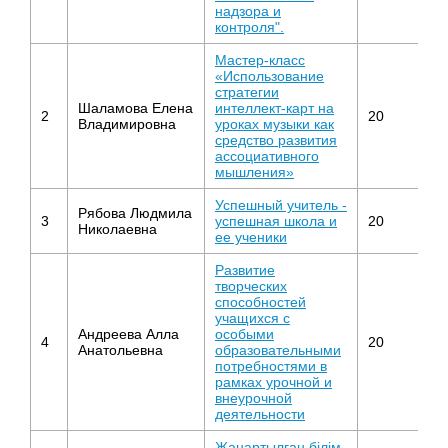
надзора и
контроля".
Мастер-класс
«Использование
стратегии
О
Шаламова Елена
интеллект-карт на
2
20
с
Владимировна
уроках музыки как
о
средство развития
ассоциативного
мышления»
Успешный учитель -
Рябова Людмила
О
3
успешная школа и
20
Николаевна
о
ее ученики
Развитие
творческих
способностей
учащихся с
Андреева Алла
особыми
4
20
М
Анатольевна
образовательными
потребностями в
рамках урочной и
внеурочной
деятельности
Жаңартылған білім