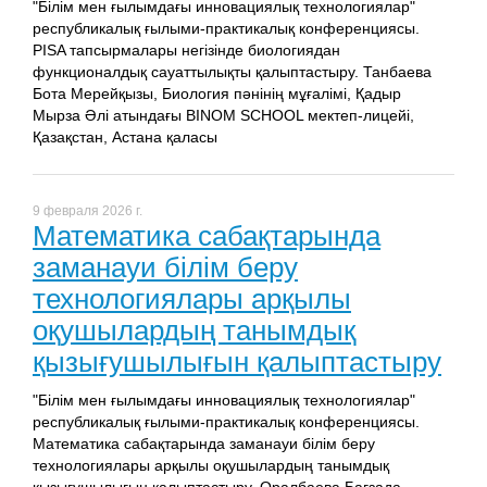
"Білім мен ғылымдағы инновациялық технологиялар"
республикалық ғылыми-практикалық конференциясы.
PISA тапсырмалары негізінде биологиядан
функционалдық сауаттылықты қалыптастыру. Танбаева
Бота Мерейқызы, Биология пәнінің мұғалімі, Қадыр
Мырза Әлі атындағы BINOM SCHOOL мектеп-лицейі,
Қазақстан, Астана қаласы
9 февраля 2026 г.
Математика сабақтарында
заманауи білім беру
технологиялары арқылы
оқушылардың танымдық
қызығушылығын қалыптастыру
"Білім мен ғылымдағы инновациялық технологиялар"
республикалық ғылыми-практикалық конференциясы.
Математика сабақтарында заманауи білім беру
технологиялары арқылы оқушылардың танымдық
қызығушылығын қалыптастыру. Оралбаева Багзада