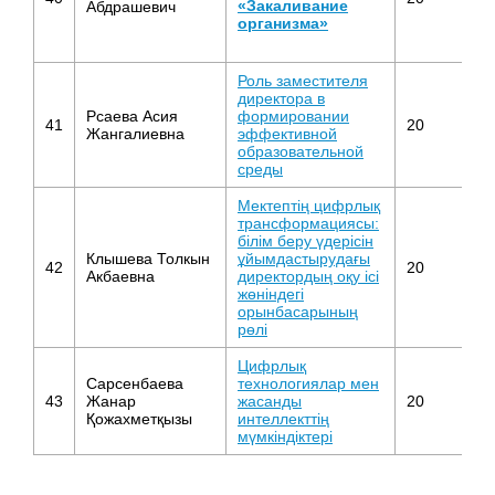
«Закаливание
Абдрашевич
ку
организма»
Роль заместителя
директора в
У
Рсаева Асия
формировании
41
20
во
Жангалиевна
эффективной
р
образовательной
среды
Мектептің цифрлық
трансформациясы:
білім беру үдерісін
У
Клышева Толкын
ұйымдастырудағы
42
20
во
Акбаевна
директордың оқу ісі
р
жөніндегі
орынбасарының
рөлі
Цифрлық
Сарсенбаева
технологиялар мен
43
Жанар
жасанды
20
Т
Қожахметқызы
интеллекттің
мүмкіндіктері