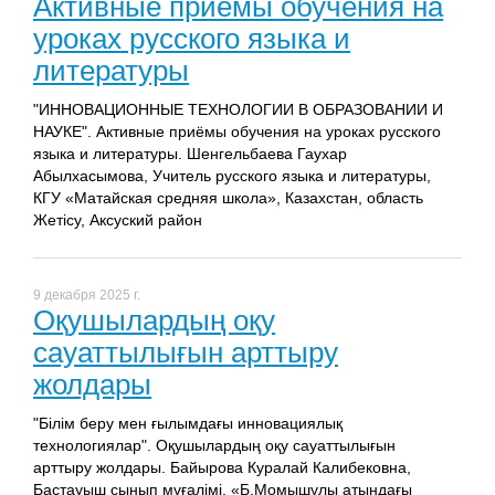
Активные приёмы обучения на
уроках русского языка и
литературы
"ИННОВАЦИОННЫЕ ТЕХНОЛОГИИ В ОБРАЗОВАНИИ И
НАУКЕ". Активные приёмы обучения на уроках русского
языка и литературы. Шенгельбаева Гаухар
Абылхасымова, Учитель русского языка и литературы,
КГУ «Матайская средняя школа», Казахстан, область
Жетісу, Аксуский район
9 декабря 2025 г.
Оқушылардың оқу
сауаттылығын арттыру
жолдары
"Білім беру мен ғылымдағы инновациялық
технологиялар". Оқушылардың оқу сауаттылығын
арттыру жолдары. Байырова Куралай Калибековна,
Бастауыш сынып мұғалімі, «Б.Момышұлы атындағы