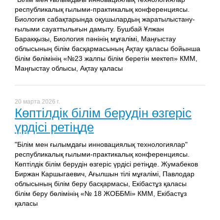
республикалық ғылыми-практикалық конференциясы.
Биология сабақтарында оқушылардың жаратылыстану-
ғылыми сауаттылығын дамыту. Бушбай Ұлжан
Баракқызы, Биология пәнінің мұғалімі, Маңғыстау
облысының білім басқармасының Ақтау қаласы бойынша
білім бөлімінің «№23 жалпы білім беретін мектеп» КММ,
Маңғыстау облысы, Ақтау қаласы
20 марта 2026 г.
Көптілдік білім берудін өзгеріс
үрдісі ретіңде
"Білім мен ғылымдағы инновациялық технологиялар"
республикалық ғылыми-практикалық конференциясы.
Көптілдік білім берудін өзгеріс үрдісі ретіңде. Жумабеков
Биржан Каршыгаевич, Ағылшын тілі мұғалімі, Павлодар
облысының білім беру басқармасы, Екібастұз қаласы
білім беру бөлімінің «№ 18 ЖОББМі» КММ, Екібастұз
қаласы