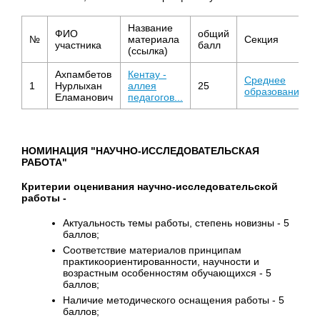
Название
ФИО
общий
№
материала
Секция
участника
балл
(ссылка)
Ахпамбетов
Кентау -
Среднее
1
Нурлыхан
аллея
25
образование
Еламанович
педагогов...
НОМИНАЦИЯ "НАУЧНО-ИССЛЕДОВАТЕЛЬСКАЯ
РАБОТА"
Критерии оценивания научно-исследовательской
работы -
Актуальность темы работы, степень новизны - 5
баллов;
Соответствие материалов принципам
практикоориентированности, научности и
возрастным особенностям обучающихся - 5
баллов;
Наличие методического оснащения работы - 5
баллов;