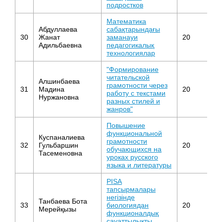
подростков
Математика
Абдуллаева
сабақтарындағы
30
Жанат
заманауи
20
М
Адильбаевна
педагогикалық
технологиялар
"Формирование
читательской
Алшинбаева
грамотности через
Ру
31
Мадина
20
работу с текстами
ли
Нуржановна
разных стилей и
жанров"
Повышение
функциональной
Куспаналиева
грамотности
Ру
32
Гульбаршин
20
обучающихся на
ли
Тасеменовна
уроках русского
языка и литературы
PISA
тапсырмалары
негізінде
Танбаева Бота
33
биологиядан
20
Б
Мерейқызы
функционалдық
сауаттылықты