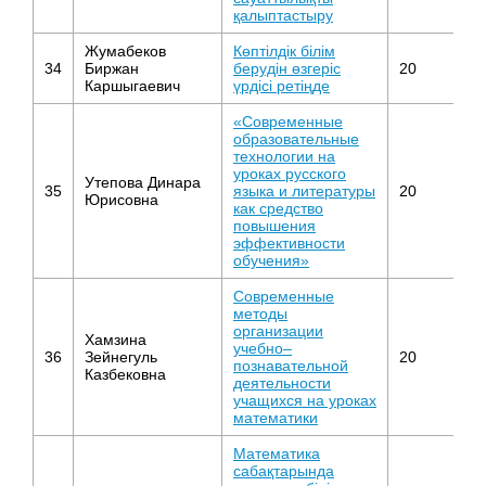
қалыптастыру
Жумабеков
Көптілдік білім
34
Биржан
берудін өзгеріс
20
Ан
Каршыгаевич
үрдісі ретіңде
«Современные
образовательные
технологии на
уроках русского
Утепова Динара
Ру
35
языка и литературы
20
Юрисовна
ли
как средство
повышения
эффективности
обучения»
Современные
методы
организации
Хамзина
учебно–
36
Зейнегуль
20
М
познавательной
Казбековна
деятельности
учащихся на уроках
математики
Математика
сабақтарында