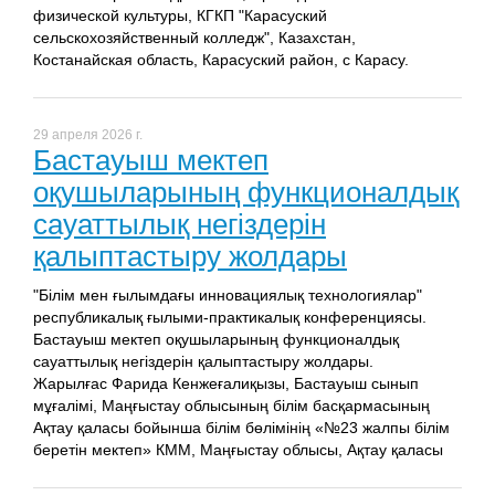
физической культуры, КГКП "Карасуский
сельскохозяйственный колледж", Казахстан,
Костанайская область, Карасуский район, с Карасу.
29 апреля 2026 г.
Бастауыш мектеп
оқушыларының функционалдық
сауаттылық негіздерін
қалыптастыру жолдары
"Білім мен ғылымдағы инновациялық технологиялар"
республикалық ғылыми-практикалық конференциясы.
Бастауыш мектеп оқушыларының функционалдық
сауаттылық негіздерін қалыптастыру жолдары.
Жарылғас Фарида Кенжеғалиқызы, Бастауыш сынып
мұғалімі, Маңғыстау облысының білім басқармасының
Ақтау қаласы бойынша білім бөлімінің «№23 жалпы білім
беретін мектеп» КММ, Маңғыстау облысы, Ақтау қаласы