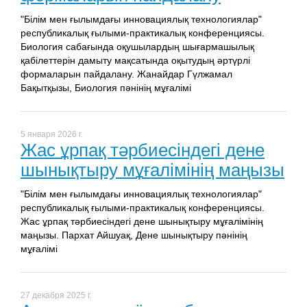
"Білім мен ғылымдағы инновациялық технологиялар"
республикалық ғылыми-практикалық конференциясы.
Биология сабағында оқушылардың шығармашылық
қабілеттерін дамыту мақсатында оқытудың әртүрлі
формаларын пайдалану. Жанайдар Гүлжамал
Бақытқызы, Биология пәнінің мұғалімі
5 января 2026 г.
Жас ұрпақ тәрбиесіндегі дене
шынықтыру мұғалімінің маңызы
"Білім мен ғылымдағы инновациялық технологиялар"
республикалық ғылыми-практикалық конференциясы.
Жас ұрпақ тәрбиесіндегі дене шынықтыру мұғалімінің
маңызы. Пархат Айшуақ, Дене шынықтыру пәнінің
мұғалімі
27 декабря 2025 г.