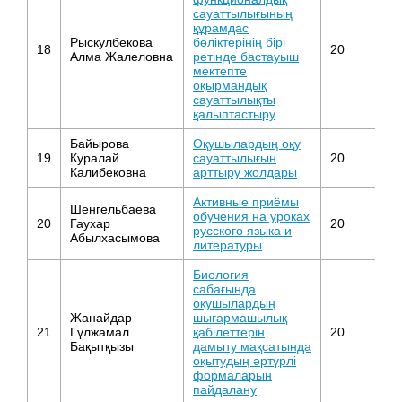
сауаттылығының
құрамдас
Рыскулбекова
бөліктерінің бірі
18
20
Б
Алма Жалеловна
ретінде бастауыш
мектепте
оқырмандық
сауаттылықты
қалыптастыру
Байырова
Оқушылардың оқу
19
Куралай
сауаттылығын
20
Б
Калибековна
арттыру жолдары
Активные приёмы
Шенгельбаева
обучения на уроках
20
Гаухар
20
Ру
русского языка и
Абылхасымова
литературы
Биология
сабағында
оқушылардың
Жанайдар
шығармашылық
21
Гүлжамал
қабілеттерін
20
Б
Бақытқызы
дамыту мақсатында
оқытудың әртүрлі
формаларын
пайдалану