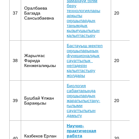
заманауи білім
беру
Оралбаева
технологиялары
37
Багзада
20
М
арқылы
Сансызбаевна
оқушылардың
танымдық
қызығушылығын
қалыптастыру
Бастауыш мектеп
оқушыларының
Жарылғас
функционалдық
38
Фарида
сауаттылық
20
Б
Кенжеғалиқызы
негіздерін
қалыптастыру
жолдары
Биология
сабақтарында
оқушылардың
Бушбай Ұлжан
39
жаратылыстану-
20
Б
Баракқызы
ғылыми
сауаттылығын
дамыту
Научно-
практическая
работа
Казбеков Ерлан
Ф
40
20