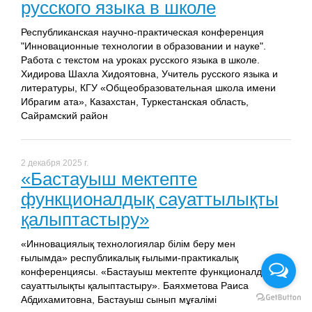
русского языка в школе
Республиканская научно-практическая конференция
"Инновационные технологии в образовании и науке".
Работа с текстом на уроках русского языка в школе.
Хидирова Шахла Хидоятовна, Учитель русского языка и
литературы, КГУ «Общеобразовательная школа имени
Ибрагим ата», Казахстан, Туркестанская область,
Сайрамский район
2 декабря 2025 г.
«Бастауыш мектепте
функционалдық сауаттылықты
қалыптастыру»
«Инновациялық технологиялар білім беру мен
ғылымда» республикалық ғылыми-практикалық
конференциясы. «Бастауыш мектепте функционалдық
сауаттылықты қалыптастыру». Баяхметова Раиса
Абдихамитовна, Бастауыш сынып мұғалімі