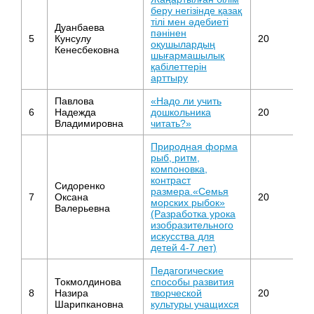
беру негізінде қазақ
тілі мен әдебиеті
Дуанбаева
пәнінен
5
Кунсулу
20
Ка
оқушылардың
Кенесбековна
шығармашылық
қабілеттерін
арттыру
Павлова
«Надо ли учить
Д
6
Надежда
дошкольника
20
о
Владимировна
читать?»
Природная форма
рыб, ритм,
компоновка,
контраст
Сидоренко
размера.«Семья
И
7
Оксана
20
морских рыбок»
ис
Валерьевна
(Разработка урока
изобразительного
искусства для
детей 4-7 лет)
Педагогические
Токмолдинова
способы развития
О
8
Назира
творческой
20
о
Шарипкановна
культуры учащихся