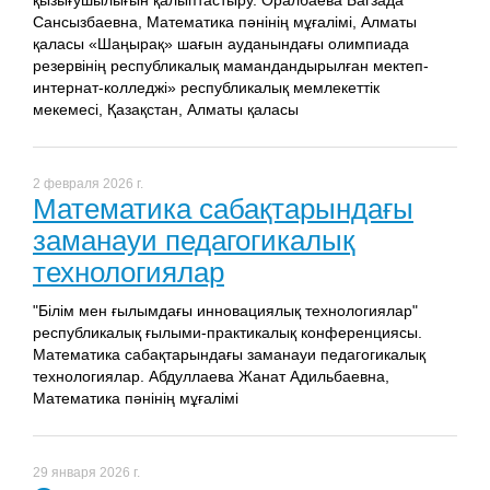
Сансызбаевна, Математика пәнінің мұғалімі, Алматы
қаласы «Шаңырақ» шағын ауданындағы олимпиада
резервінің республикалық мамандандырылған мектеп-
интернат-колледжі» республикалық мемлекеттік
мекемесі, Қазақстан, Алматы қаласы
2 февраля 2026 г.
Математика сабақтарындағы
заманауи педагогикалық
технологиялар
"Білім мен ғылымдағы инновациялық технологиялар"
республикалық ғылыми-практикалық конференциясы.
Математика сабақтарындағы заманауи педагогикалық
технологиялар. Абдуллаева Жанат Адильбаевна,
Математика пәнінің мұғалімі
29 января 2026 г.