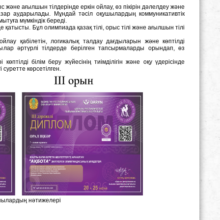
с және ағылшын тілдерінде еркін ойлау, өз пікірін дәлелдеу және
азар аударылады. Мұндай тәсіл оқушылардың коммуникативтік
ытуға мүмкіндік береді.
 қатысты. Бұл олимпиада қазақ тілі, орыс тілі және ағылшын тілі
йлау қабілетін, логикалық талдау дағдыларын және көптілді
ылар әртүрлі тілдерде берілген тапсырмаларды орындап, өз
өптілді білім беру жүйесінің тиімділігін және оқу үдерісінде
 суретте көрсетілген.
шылардың нәтижелері