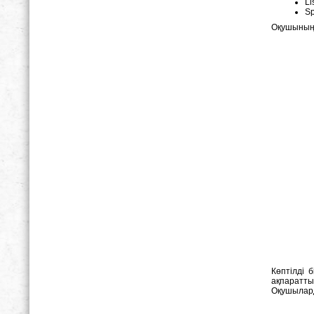
Li
Sp
Оқушының 
Көптілді 
ақпаратты 
Оқушылард