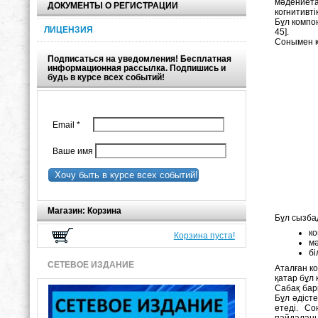
мәдениета
ДОКУМЕНТЫ О РЕГИСТРАЦИИ
когнитивті
Бұл компо
ЛИЦЕНЗИЯ
45].
Сонымен қ
Подписаться на уведомления! Бесплатная
информационная рассылка. Подпишись и
будь в курсе всех событий!
Email
*
Ваше имя
Хочу быть в курсе всех событий!
Магазин: Корзина
Бұл сызбад
к
Корзина пуста!
м
бі
СЕТЕВОЕ ИЗДАНИЕ
Аталған к
қатар бұл 
Сабақ бар
Бұл әдіст
етеді. С