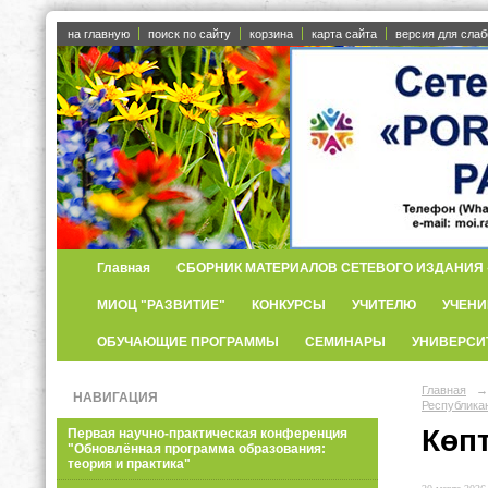
на главную
поиск по сайту
корзина
карта сайта
версия для сла
Главная
СБОРНИК МАТЕРИАЛОВ СЕТЕВОГО ИЗДАНИЯ «
МИОЦ "РАЗВИТИЕ"
КОНКУРСЫ
УЧИТЕЛЮ
УЧЕНИ
ОБУЧАЮЩИЕ ПРОГРАММЫ
СЕМИНАРЫ
УНИВЕРСИ
Главная
→
НАВИГАЦИЯ
Республик
Көпт
Первая научно-практическая конференция
"Обновлённая программа образования:
теория и практика"