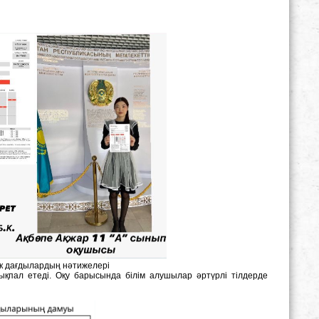
ік дағдылардың нәтижелері
ықпал етеді. Оқу барысында білім алушылар әртүрлі тілдерде