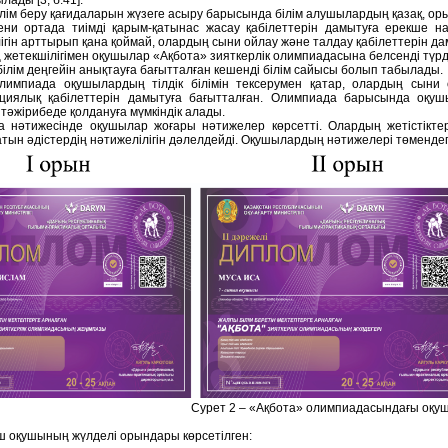
ады [3, б.41].
ілім беру қағидаларын жүзеге асыру барысында білім алушылардың қазақ, оры
ени ортада тиімді қарым-қатынас жасау қабілеттерін дамытуға ерекше н
ігін арттырып қана қоймай, олардың сыни ойлау және талдау қабілеттерін дам
 жетекшілігімен оқушылар «Ақбота» зияткерлік олимпиадасына белсенді түрде
ілім деңгейін анықтауға бағытталған кешенді білім сайысы болып табылады.
лимпиада оқушылардың тілдік білімін тексерумен қатар, олардың сыни о
циялық қабілеттерін дамытуға бағытталған. Олимпиада барысында оқуш
 тәжірибеде қолдануға мүмкіндік алады.
 нәтижесінде оқушылар жоғары нәтижелер көрсетті. Олардың жетістіктері к
тын әдістердің нәтижелілігін дәлелдейді. Оқушылардың нәтижелері төмендегі
Сурет 2 – «Ақбота» олимпиадасындағы оқу
ш оқушының жүлделі орындары көрсетілген: