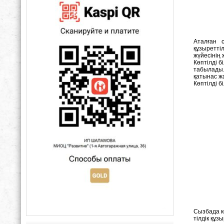
Аталған 
құзыреттіл
жүйесінің 
Көптілді 
табылады.
қатынас жа
Көптілді б
Сызбада кө
тілдік құзы