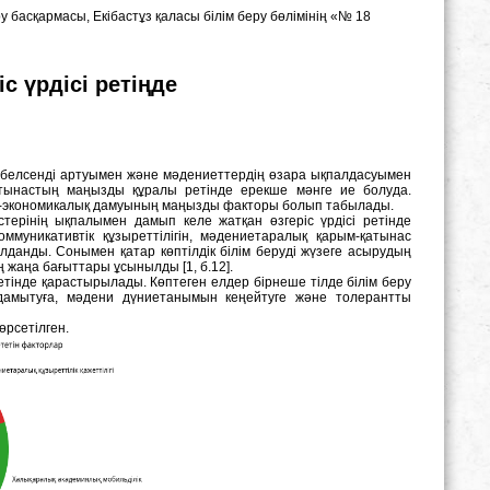
 басқармасы, Екібастұз қаласы білім беру бөлімінің «№ 18
іс үрдісі ретіңде
ң белсенді артуымен және мәдениеттердің өзара ықпалдасуымен
атынастың маңызды құралы ретінде ерекше мәнге ие болуда.
ттік-экономикалық дамуының маңызды факторы болып табылады.
стерінің ықпалымен дамып келе жатқан өзгеріс үрдісі ретінде
ммуникативтік құзыреттілігін, мәдениетаралық қарым-қатынас
лданды. Сонымен қатар көптілдік білім беруді жүзеге асырудың
ң жаңа бағыттары ұсынылды [1, б.12].
ретінде қарастырылады. Көптеген елдер бірнеше тілде білім беру
 дамытуға, мәдени дүниетанымын кеңейтуге және толерантты
өрсетілген.