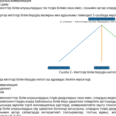
ралық коммуникация
к даму
ненттер білім алушылардың тек тілдік білімін ғана емес, сонымен қатар олар
атар көптілді білім берудің мазмұны мен құрылымы төмендегі 2-сызбада көрсе
Сызба 2– Көптілді білім берудің негіз
а көптілді білім берудің негізгі үш құрамдас бөлігін көрсетеді:
оммуникация
әдениет
лім
омпоненттер білім алушылардың тілдік дағдыларын ғана емес, олардың мәд
компоненттердің өзара байланысы білім беру үдерісінің тиімділігін арттырады
ысында мұғалім түрлі инновациялық әдістерді, коммуникативтік оқыту техно
ер білім алушылардың оқу үдерісіне белсенді қатысуына, олардың тілдік да
онымен қатар сабақтарда интерактивті тапсырмалар, топтық жұмыс, ж