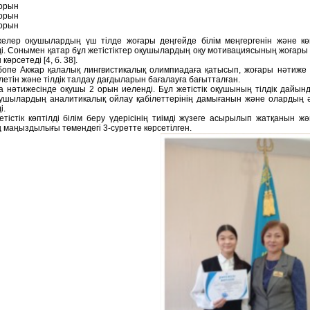
 орын
 орын
 орын
елер оқушылардың үш тілде жоғары деңгейде білім меңгергенін және көп
і. Сонымен қатар бұл жетістіктер оқушылардың оқу мотивациясының жоғары
көрсетеді [4, б. 38].
опе Акжар қалалық лингвистикалық олимпиадаға қатысып, жоғары нәтиже кө
летін және тілдік талдау дағдыларын бағалауға бағытталған.
 нәтижесінде оқушы 2 орын иеленді. Бұл жетістік оқушының тілдік дайын
ушылардың аналитикалық ойлау қабілеттерінің дамығанын және олардың әрт
і.
етістік көптілді білім беру үдерісінің тиімді жүзеге асырылып жатқанын жә
ің маңыздылығы төмендегі 3-суретте көрсетілген.