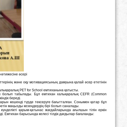
 нәтижесіне әсері
леттерінің және оқу мотивациясының дамуына қалай әсер ететінін
лықаралық PET for School емтиханына қатысты.
хан болып табылады. Бұл емтихан халықаралық CEFR (Common
індік береді.
ларын кешенді түрде тексеруге бағытталған. Сонымен қатар бұл
етін маңызды кезеңдердің бірі болып саналады.
 күнделікті қарым-қатынас жағдайларында ағылшын тілін еркін
ді. Емтихан барысында келесі тілдік дағдылар бағаланды: