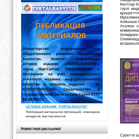
пайдаланыл
Көптілді б
түрлі мәд
құзыреттіл
Мұғалімнің
бойынша б
Аталған о
коммуника
білімдерін
Олимпиада
қолданыла
СЕТЕВОЕ ИЗДАНИЕ "PORTALRASVITIE"
Публикация материалов публикаций, семинаров,
конкурсов, мастер-классов
Новостная рассылка!
Суретте ү