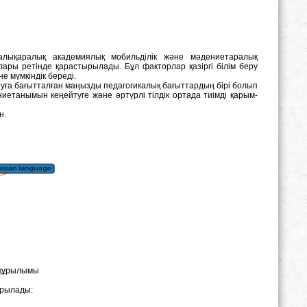
халықаралық академиялық мобильділік және мәдениетаралық
торлары ретінде қарастырылады. Бұл факторлар қазіргі білім беру
е мүмкіндік береді.
ытуға бағытталған маңызды педагогикалық бағыттардың бірі болып
иетанымын кеңейтуге және әртүрлі тілдік ортада тиімді қарым-
н.
ң құрылымы
тырылады: