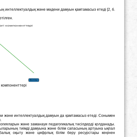
дың интеллектуалдық және мәдени дамуын қамтамасыз етеді [2, б.
тілген.
гі компоненттері
ени және интеллектуалдық дамуын да қамтамасыз етеді. Сонымен
.
логияларын және заманауи педагогикалық тәсілдерді қолданады.
ғдыларының тиімді дамуына және білім сапасының артуына ықпал
обалық оқыту және цифрлық білім беру ресурстары кеңінен