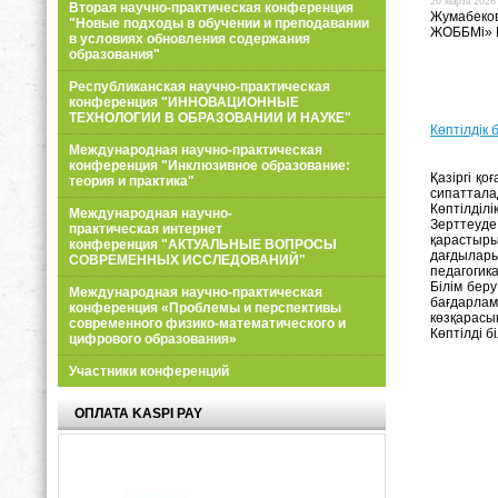
20 марта 2026 
Вторая научно-практическая конференция
Жумабеков
"Новые подходы в обучении и преподавании
ЖОББМі» К
в условиях обновления содержания
образования"
Республиканская научно-практическая
конференция "ИННОВАЦИОННЫЕ
ТЕХНОЛОГИИ В ОБРАЗОВАНИИ И НАУКЕ"
Көптілдік б
Международная научно-практическая
конференция "Инклюзивное образование:
Қазіргі қ
теория и практика"
сипаттал
Көптілділ
Международная научно-
Зерттеуде
практическая интернет
қарастыры
конференция "АКТУАЛЬНЫЕ ВОПРОСЫ
дағдылары
СОВРЕМЕННЫХ ИССЛЕДОВАНИЙ"
педагогика
Білім бер
Международная научно-практическая
бағдарла
конференция «Проблемы и перспективы
көзқарасы
современного физико-математического и
Көптілді б
цифрового образования»
Участники конференций
ОПЛАТА KASPI PAY