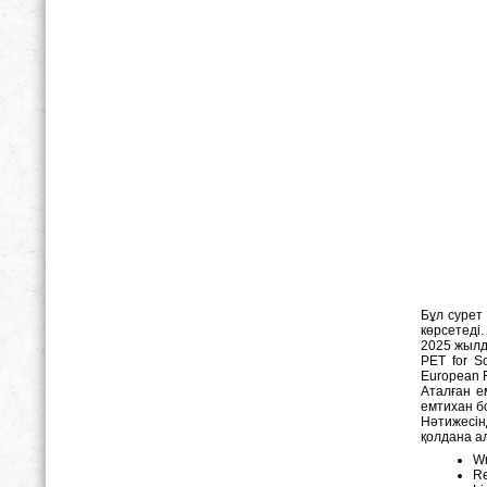
Бұл сурет
көрсетеді.
2025 жылд
PET for S
European F
Аталған е
емтихан б
Нәтижесін
қолдана ал
Wr
R