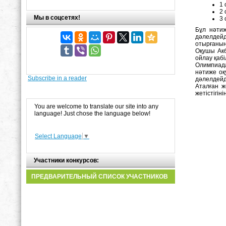
1
2
Мы в соцсетях!
3
Бұл нәтиж
дәлелдейд
отырғанын 
Оқушы Акб
ойлау қабі
Олимпиада
нәтиже оқ
Subscribe in a reader
дәлелдейд
Аталған ж
жетістігін
You are welcome to translate our site into any
language! Just chose the language below!
Select Language
▼
Участники конкурсов:
ПРЕДВАРИТЕЛЬНЫЙ СПИСОК УЧАСТНИКОВ