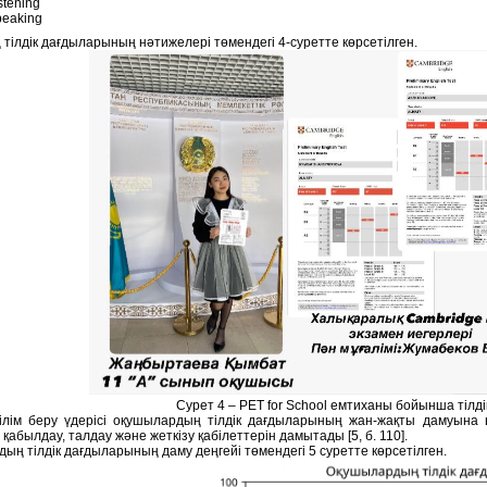
stening
eaking
тілдік дағдыларының нәтижелері төмендегі 4-суретте көрсетілген.
Сурет 4 – PET for School емтиханы бойынша тілд
білім беру үдерісі оқушылардың тілдік дағдыларының жан-жақты дамуына 
қабылдау, талдау және жеткізу қабілеттерін дамытады [5, б. 110].
ың тілдік дағдыларының даму деңгейі төмендегі 5 суретте көрсетілген.