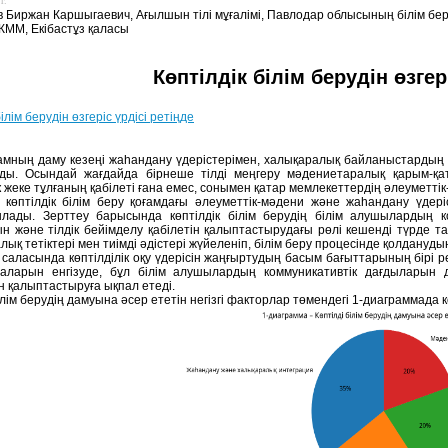
г.
 Биржан Каршыгаевич, Ағылшын тілі мұғалімі, Павлодар облысының білім беру
ММ, Екібастұз қаласы
Көптілдік білім берудін өзгер
ілім берудін өзгеріс үрдісі ретіңде
оғамның даму кезеңі жаһандану үдерістерімен, халықаралық байланыстарды
ады. Осындай жағдайда бірнеше тілді меңгеру мәдениетаралық қарым-қ
ік жеке тұлғаның қабілеті ғана емес, сонымен қатар мемлекеттердің әлеуме
 көптілдік білім беру қоғамдағы әлеуметтік-мәдени және жаһандану үдері
лады. Зерттеу барысында көптілдік білім берудің білім алушылардың ко
н және тілдік бейімделу қабілетін қалыптастырудағы рөлі кешенді түрде та
лық тетіктері мен тиімді әдістері жүйеленіп, білім беру процесінде қолдануды
у саласында көптілділік оқу үдерісін жаңғыртудың басым бағыттарының бірі 
маларын енгізуде, бұл білім алушылардың коммуникативтік дағдыларын
н қалыптастыруға ықпал етеді.
ілім берудің дамуына әсер ететін негізгі факторлар төмендегі 1-диаграммада к