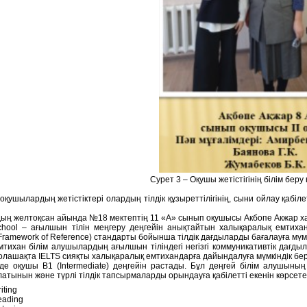
Сурет 3 – Оқушы жетістігінің білім беру
 оқушылардың жетістіктері олардың тілдік құзыреттілігінің, сыни ойлау қабі
ың желтоқсан айында №18 мектептің 11 «А» сынып оқушысы Акбопе Акжар ха
chool – ағылшын тілін меңгеру деңгейін анықтайтын халықаралық емти
ramework of Reference) стандарты бойынша тілдік дағдыларды бағалауға мүмк
мтихан білім алушылардың ағылшын тіліндегі негізгі коммуникативтік дағды
олашақта IELTS сияқты халықаралық емтихандарға дайындалуға мүмкіндік бер
де оқушы B1 (Intermediate) деңгейін растады. Бұл деңгей білім алушының
атынын және түрлі тілдік тапсырмаларды орындауға қабілетті екенін көрсете
iting
eading