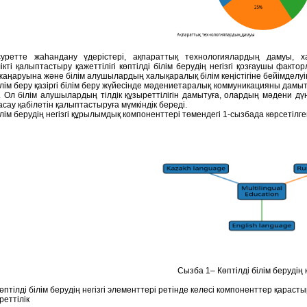
суретте жаһандану үдерістері, ақпараттық технологиялардың дамуы, 
ікті қалыптастыру қажеттілігі көптілді білім берудің негізгі қозғаушы фак
жаңаруына және білім алушылардың халықаралық білім кеңістігіне бейімделуін
білім беру қазіргі білім беру жүйесінде мәдениетаралық коммуникацияны дам
 Ол білім алушылардың тілдік құзыреттілігін дамытуға, олардың мәдени дүн
сау қабілетін қалыптастыруға мүмкіндік береді.
ілім берудің негізгі құрылымдық компоненттері төмендегі 1-сызбада көрсетілге
Сызба 1– Көптілді білім беруді
птілді білім берудің негізгі элементтері ретінде келесі компоненттер қарас
реттілік