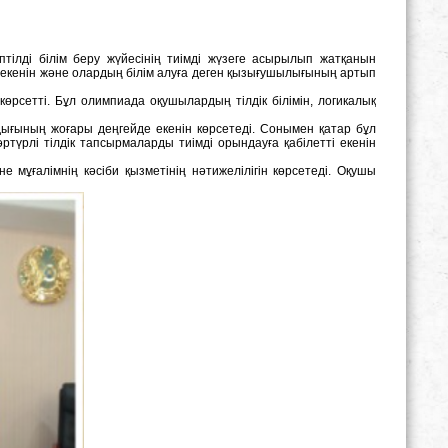
тілді білім беру жүйесінің тиімді жүзеге асырылып жатқанын
 екенін және олардың білім алуға деген қызығушылығының артып
рсетті. Бұл олимпиада оқушылардың тілдік білімін, логикалық
дығының жоғары деңгейде екенін көрсетеді. Сонымен қатар бұл
үрлі тілдік тапсырмаларды тиімді орындауға қабілетті екенін
не мұғалімнің кәсіби қызметінің нәтижелілігін көрсетеді. Оқушы