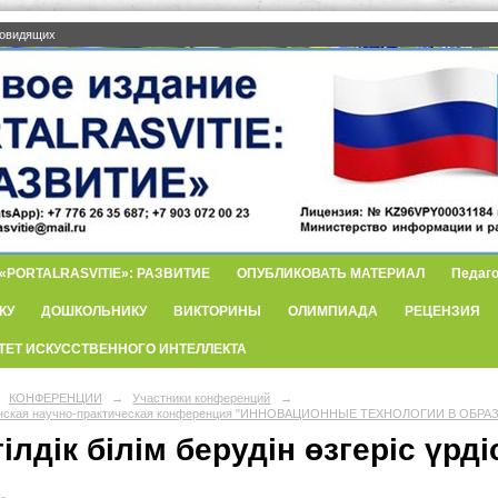
бовидящих
PORTALRASVITIE»: РАЗВИТИЕ
ОПУБЛИКОВАТЬ МАТЕРИАЛ
Педаго
КУ
ДОШКОЛЬНИКУ
ВИКТОРИНЫ
ОЛИМПИАДА
РЕЦЕНЗИЯ
ТЕТ ИСКУССТВЕННОГО ИНТЕЛЛЕКТА
КОНФЕРЕНЦИИ
→
Участники конференций
→
анская научно-практическая конференция "ИННОВАЦИОННЫЕ ТЕХНОЛОГИИ В ОБРА
ілдік білім берудін өзгеріс үрді