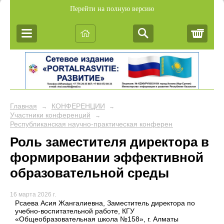
Перейти на полную версию
Корз
Главная
КОНФЕРЕНЦИИ
→
→
Участники конференций
→
Республиканская научно-практическая конференция "ИНН
Роль заместителя директора в
формировании эффективной
образовательной среды
16 марта 2026 г.
Рсаева Асия Жангалиевна, Заместитель директора по
учебно-воспитательной работе, КГУ
«Общеобразовательная школа №158», г. Алматы