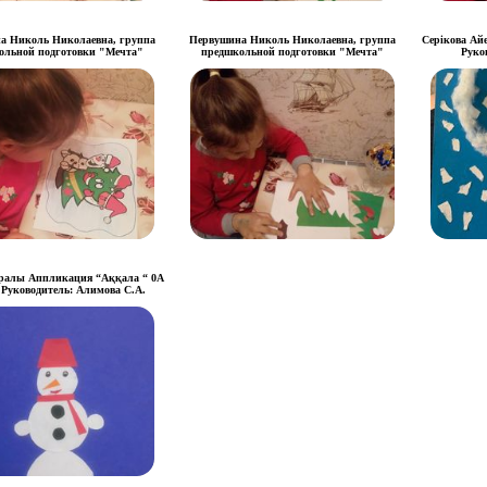
а Николь Николаевна, группа
Первушина Николь Николаевна, группа
Серікова Ай
ольной подготовки "Мечта"
предшкольной подготовки "Мечта"
Руко
ралы Аппликация “Аққала “ 0А
Руководитель: Алимова С.А.