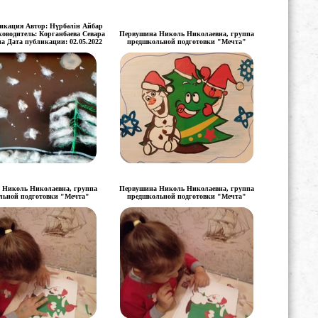
кация Автор: Нүрбәлін Айбар
оводитель: Корганбаева Севара
Первушина Николь Николаевна, группа
а Дата публикации: 02.05.2022
предшкольной подготовки "Мечта"
 Николь Николаевна, группа
Первушина Николь Николаевна, группа
льной подготовки "Мечта"
предшкольной подготовки "Мечта"