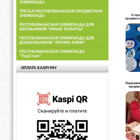
ОЛИМПИАДА
ТРЕТЬЯ РЕСПУБЛИКАНСКАЯ ПРЕДМЕТНАЯ
Егоро
ОЛИМПИАДА
предшкол
РЕСПУБЛИКАНСКАЯ ОЛИМПИАДА ДЛЯ
ШКОЛЬНИКОВ "ЮНЫЕ ТАЛАНТЫ"
РЕСПУБЛИКАНСКАЯ ОЛИМПИАДА ДЛЯ
ДОШКОЛЬНИКОВ "ЛОГИКА ӘЛЕМІ"
РЕСПУБЛИКАНСКАЯ ОЛИМПИАДА
"ПедСтарт"
ОПЛАТА KASPI PAY
Первушин
предшк