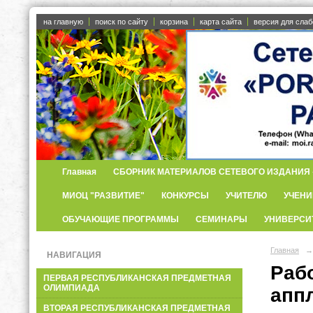
на главную
поиск по сайту
корзина
карта сайта
версия для сла
Главная
СБОРНИК МАТЕРИАЛОВ СЕТЕВОГО ИЗДАНИЯ «
МИОЦ "РАЗВИТИЕ"
КОНКУРСЫ
УЧИТЕЛЮ
УЧЕНИ
ОБУЧАЮЩИЕ ПРОГРАММЫ
СЕМИНАРЫ
УНИВЕРСИ
Главная
→
НАВИГАЦИЯ
Раб
ПЕРВАЯ РЕСПУБЛИКАНСКАЯ ПРЕДМЕТНАЯ
ОЛИМПИАДА
апп
ВТОРАЯ РЕСПУБЛИКАНСКАЯ ПРЕДМЕТНАЯ