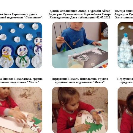
Қысқы аппликация Автор: Нүрбәлін Айбар
Қысқы аппли
ва Анна Сергеевна, группа
Айдосұлы Руководитель: Корганбаева Севара
Айдосұлы Рук
ьной подготовки "Солнышко"
Халитдиновна Дата публикации: 02.05.2022
Халитдиновн
а Николь Николаевна, группа
Первушина Николь Николаевна, группа
Первушина
ольной подготовки "Мечта"
предшкольной подготовки "Мечта"
предшко