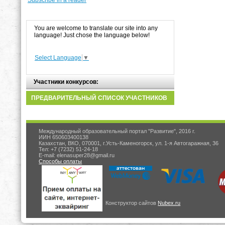
You are welcome to translate our site into any
language! Just chose the language below!
Select Language
▼
Участники конкурсов:
ПРЕДВАРИТЕЛЬНЫЙ СПИСОК УЧАСТНИКОВ
Международный образовательный портал "Развитие", 2016 г.
ИИН 650603400138
Казахстан, ВКО, 070001, г.Усть-Каменогорск, ул. 1-я Автогаражная, 36
Тел: +7 (7232) 51-24-18
E-mail: elenasuper28@gmail.ru
Способы оплаты
Конструктор сайтов
Nubex.ru