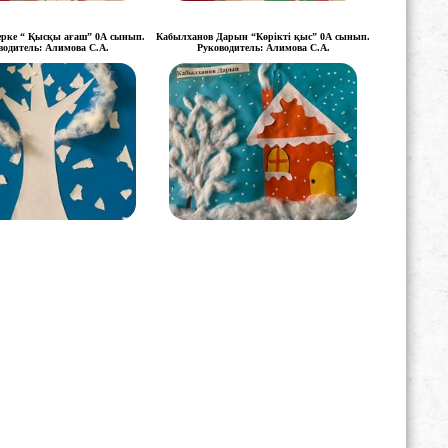
ерке “ Қысқы ағаш” 0А сынып.
Кабылханов Дарын “Көрікті қыс” 0А сынып.
водитель: Алимова С.А.
Руководитель: Алимова С.А.