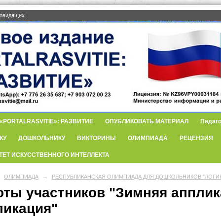
бовидящих
PORTALRASVITIE»: РАЗВИТИЕ
ОПУБЛИКОВАТЬ МАТЕРИАЛ
Педаго
КУ
ДОШКОЛЬНИКУ
ВИКТОРИНЫ
ОЛИМПИАДА
РЕЦЕНЗИЯ
ТЕТ ИСКУССТВЕННОГО ИНТЕЛЛЕКТА
ОЛИМПИАДА
→
РЕСПУБЛИКАНСКАЯ ОЛИМПИАДА ДЛЯ ДОШКОЛЬНИКОВ "ЛОГИК
оты участников "Зимняя апплик
ликация"