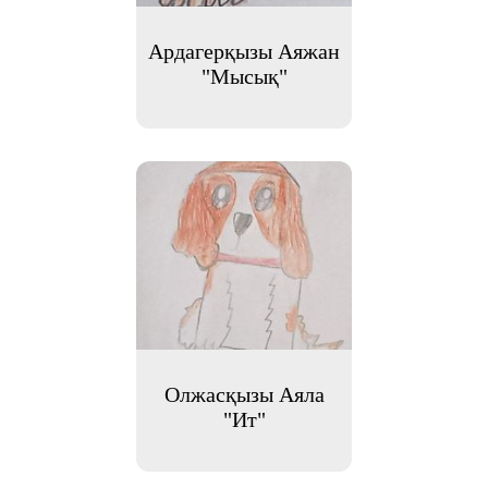
Ардагерқызы Аяжан
"Мысық"
Олжасқызы Аяла
"Ит"