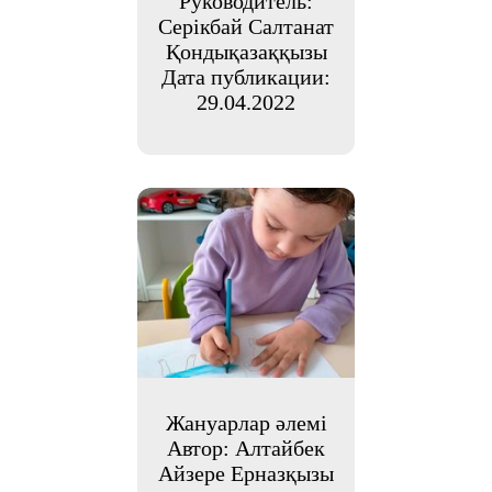
Руководитель:
Серікбай Салтанат
Қондықазаққызы
Дата публикации:
29.04.2022
Жануарлар әлемі
Автор: Алтайбек
Айзере Ерназқызы