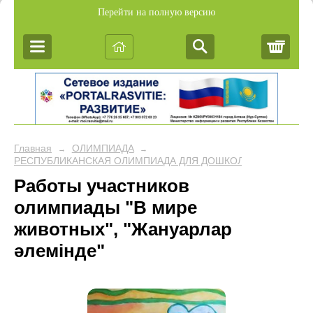
Перейти на полную версию
Корз
Главная
ОЛИМПИАДА
→
→
РЕСПУБЛИКАНСКАЯ ОЛИМПИАДА ДЛЯ ДОШКОЛЬНИКОВ "ЛОГИ
Работы участников
олимпиады "В мире
животных", "Жануарлар
әлемінде"