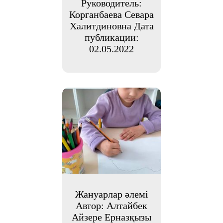
Руководитель:
Корганбаева Севара
Халитдиновна Дата
публикации:
02.05.2022
Жануарлар әлемі
Автор: Алтайбек
Айзере Ерназқызы