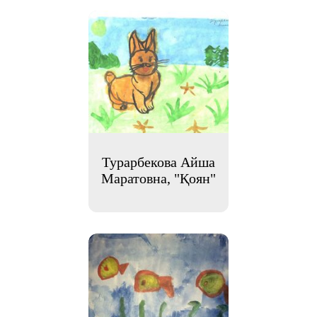
Турарбекова Айша
Маратовна, "Қоян"