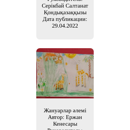
Серікбай Салтанат
Қондықазаққызы
Дата публикации:
29.04.2022
Жануарлар әлемі
Автор: Ержан
Кенесары