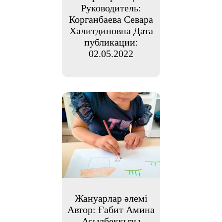
Руководитель:
Корганбаева Севара
Халитдиновна Дата
публикации:
02.05.2022
Жануарлар әлемі
Автор: Ғабит Амина
Асылбекқызы