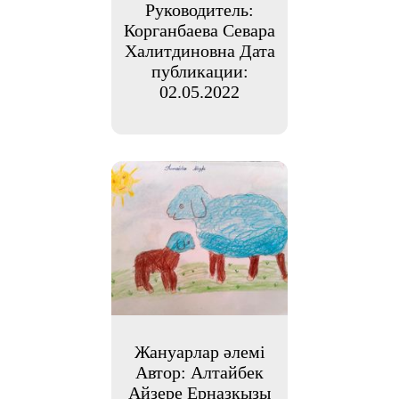
Руководитель:
Корганбаева Севара
Халитдиновна Дата
публикации:
02.05.2022
Жануарлар әлемі
Автор: Алтайбек
Айзере Ерназқызы