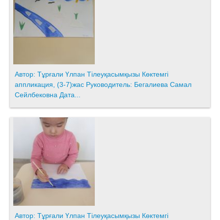
Автор: Тұрғали Үлпан Тілеуқасымқызы Көктемгі
аппликация, (3-7)жас Руководитель: Бегалиева Самал
Сейлбековна Дата...
Автор: Тұрғали Үлпан Тілеуқасымқызы Көктемгі