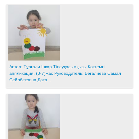
Автор: Тұрғали Інкар Тілеуқасымқызы Көктемгі
аппликация, (3-7)жас Руководитель: Бегалиева Самал
Сейлбековна Дата...