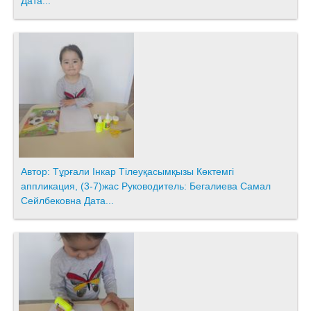
Дата...
Автор: Тұрғали Інкар Тілеуқасымқызы Көктемгі
аппликация, (3-7)жас Руководитель: Бегалиева Самал
Сейлбековна Дата...