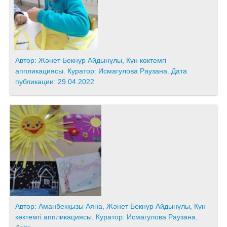
Автор: Жәнет Бекнұр Айдынұлы, Күн көктемгі
аппликациясы. Куратор: Исмагулова Раузана. Дата
публикации: 29.04.2022
Автор: Аманбекқызы Аяна, Жәнет Бекнұр Айдынұлы, Күн
көктемгі аппликациясы. Куратор: Исмагулова Раузана.