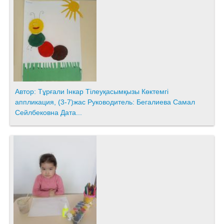
Автор: Тұрғали Інкар Тілеуқасымқызы Көктемгі
аппликация, (3-7)жас Руководитель: Бегалиева Самал
Сейлбековна Дата...