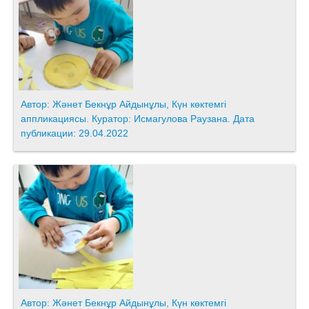
Автор: Жәнет Бекнұр Айдынұлы, Күн көктемгі
аппликациясы. Куратор: Исмагулова Раузана. Дата
публикации: 29.04.2022
Автор: Жәнет Бекнұр Айдынұлы, Күн көктемгі