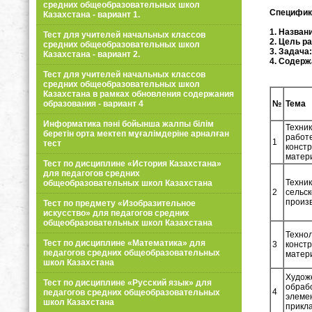
средних общеобразовательных школ
Специфик
Казахстана - вариант 1.
1. Назван
Тест для учителей начальных классов
2. Цель р
средних общеобразовательных школ
3. Задача:
Казахстана - вариант 2.
4. Содерж
Тест для учителей начальных классов
средних общеобразовательных школ
Казахстана в рамках обновления содержания
образования - вариант 4
№
Тема
Информатика пәні бойынша жалпы білім
Техник
беретін орта мектеп мұғалімдеріне арналған
работе
1
тест
конст
матер
Тест по дисциплине «История Казахстана»
для педагогов средних
Техник
общеобразовательных школ Казахстана
2
сельс
произ
Тест по предмету «Изобразительное
искусство» для педагогов средних
общеобразовательных школ Казахстана
Техно
Тест по дисциплине «Математика» для
3
конст
педагогов средних общеобразовательных
матер
школ Казахстана
Худож
Тест по дисциплине «Русский язык» для
обраб
4
педагогов средних общеобразовательных
элеме
школ Казахстана
прикла