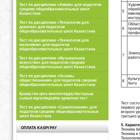
Тест по дисциплине «Химия» для педагогов
Худож
средних общеобразовательных школ
обраб
5
Казахстана
ювели
инстр
Тест по дисциплине «Технология для
Облас
девочек» для педагогов
6
произв
общеобразовательных школ Казахстана
профо
Тест по дисциплине «Технология для
мальчиков» для педагогов
общеобразовательных школ Казахстана
Элект
7
работ
Тест по дисциплине «Музыкальное
искусство» для педагогов средних
общеобразовательных школ Казахстана
Тест по дисциплине «Основы
Культу
обществознания» для педагогов средних
8
быту.
общеобразовательных школ Казахстана
Қазақстан орта мектептердің бастауыш
сынып мұғалімдеріне арналған тест
Тест состо
Тест по дисциплине «Самопознание» для
первого ур
педагогов средних общеобразовательных
второго ур
школ Казахстана
третьего у
5. Характ
ОПЛАТА KASPI PAY
Техника б
Техника и
Технологи