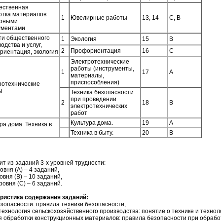
ественная
отка материалов
1
Ювелирные работы
13, 14
С, В
рными
ументами
ти общественного
1
Экология
15
В
одства и услуг,
2
Профориентация
16
С
риентация, экология
Электротехнические
работы (инструменты,
1
17
А
материалы,
приспособления)
ротехнические
ы
Техника безопасности
при проведении
2
18
В
электротехнических
работ
Культура дома.
19
А
ра дома. Техника в
Техника в быту.
20
В
ит из заданий 3-х уровней трудности:
овня (А) – 4 заданий,
овня (В) – 10 заданий,
ровня (С) – 6 заданий.
еристика содержания заданий:
езопасности: правила техники безопасности;
 технология сельскохозяйственного производства: понятие о технике и техно
я обработки конструкционных материалов: правила безопасности при обрабо