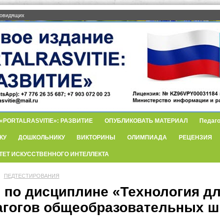
бовидящих
PORTALRASVITIE»: РАЗВИТИЕ
ОПУБЛИКОВАТЬ МАТЕРИАЛ
Педаго
КУ
ДОШКОЛЬНИКУ
ВИКТОРИНЫ
ОЛИМПИАДА
РЕЦЕНЗИЯ
ТЕТ ИСКУССТВЕННОГО ИНТЕЛЛЕКТА
ПЕДТЕСТИРОВАНИЯ
т по дисциплине «Технология д
агогов общеобразовательных ш