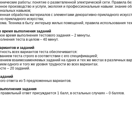
хнические работы: понятие о разветвленной электрической сети. Правила бе
ное производство и услуги, экология и профессиональные навыки: знание общ
нальных навыков;
енная обработка материалов с элементами декоративно-прикладного искусст
но-прикладного искусства;
дома. Техника в быту: интерьер жилых помещений, правила использования тех
е время выполнения заданий
ое время выполнения тестового задания – 2 минуты.
олнения теста в целом – 40 минут.
вариантов и заданий
тность всех вариантов теста обеспечивается:
ванием теста строго в соответствии с его спецификацией;
жением взаимозаменяемых заданий на одних и тех же местах в различных ва
ием одного и того же уровня трудности во всех вариантах.
есте – 20 заданий.
заданий
ого ответа из 5 предложенных вариантов.
 выполнения задания
 правильный ответ присуждается 1 балл, в остальных случаях – 0 баллов.