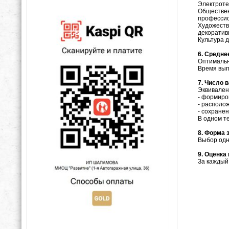
Электроте
Обществен
профессио
Художеств
декоратив
Культура 
6. Средне
Оптимальн
Время вып
7. Число 
Эквивален
- формиро
- располо
- сохранен
В одном т
8. Форма 
Выбор одн
9. Оценка
За каждый