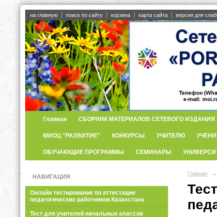
на главную
поиск по сайту
корзина
карта сайта
версия для сла
Главная
СБОРНИК МАТЕРИАЛОВ СЕТЕВОГО ИЗДАНИЯ «
МИОЦ "РАЗВИТИЕ"
КОНКУРСЫ
УЧИТЕЛЮ
УЧЕНИ
ОБУЧАЮЩИЕ ПРОГРАММЫ
СЕМИНАРЫ
УНИВЕРСИ
Главная
→
НАВИГАЦИЯ
Тес
Онлайн тестирование по аттестации
педагогических работников Казахстана
пед
Тест для учителей начальных классов