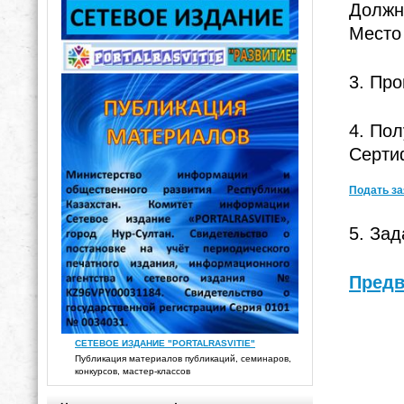
Должн
Место
3. Про
4. Пол
Серти
Подать за
5. Зад
Предв
СЕТЕВОЕ ИЗДАНИЕ "PORTALRASVITIE"
Публикация материалов публикаций, семинаров,
конкурсов, мастер-классов