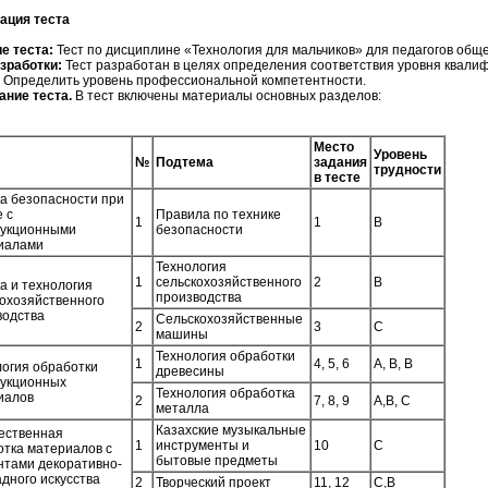
ация теста
ие теста:
Тест по дисциплине «Технология для мальчиков» для педагогов об
азработки:
Тест разработан в целях определения соответствия уровня квал
Определить уровень профессиональной компетентности.
ание теста.
В тест включены материалы основных разделов:
Место
Уровень
№
Подтема
задания
трудности
в тесте
а безопасности при
 с
Правила по технике
1
1
В
рукционными
безопасности
иалами
Технология
1
сельскохозяйственного
2
В
а и технология
производства
кохозяйственного
водства
Сельскохозяйственные
2
3
С
машины
Технология обработки
1
4, 5, 6
А, В, В
логия обработки
древесины
рукционных
Технология обработка
иалов
2
7, 8, 9
А,В, С
металла
Казахские музыкальные
ественная
1
инструменты и
10
С
отка материалов с
бытовые предметы
нтами декоративно-
дного искусства
2
Творческий проект
11, 12
С,В