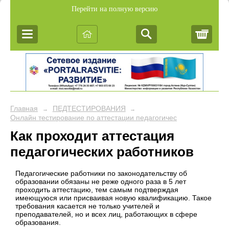
Перейти на полную версию
Корз
Главная
ПЕДТЕСТИРОВАНИЯ
→
→
Онлайн тестирование по аттестации педагогических работников
Как проходит аттестация
педагогических работников
Педагогические работники по законодательству об
образовании обязаны не реже одного раза в 5 лет
проходить аттестацию, тем самым подтверждая
имеющуюся или присваивая новую квалификацию. Такое
требования касается не только учителей и
преподавателей, но и всех лиц, работающих в сфере
образования.