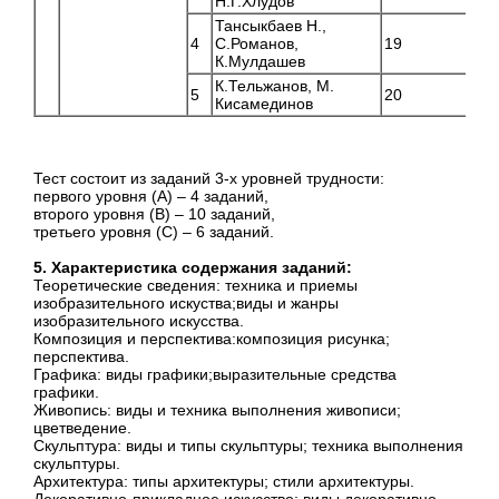
Н.Г.Хлудов
Тансыкбаев Н.,
4
С.Романов,
19
С
К.Мулдашев
К.Тельжанов, М.
5
20
С
Кисамединов
Тест состоит из заданий 3-х уровней трудности:
первого уровня (А) – 4 заданий,
второго уровня (В) – 10 заданий,
третьего уровня (С) – 6 заданий.
5. Характеристика содержания заданий:
Теоретические сведения: техника и приемы
изобразительного искуства;виды и жанры
изобразительного искусства.
Композиция и перспектива:композиция рисунка;
перспектива.
Графика: виды графики;выразительные средства
графики.
Живопись: виды и техника выполнения живописи;
цветведение.
Скульптура: виды и типы скульптуры; техника выполнения
скульптуры.
Архитектура: типы архитектуры; стили архитектуры.