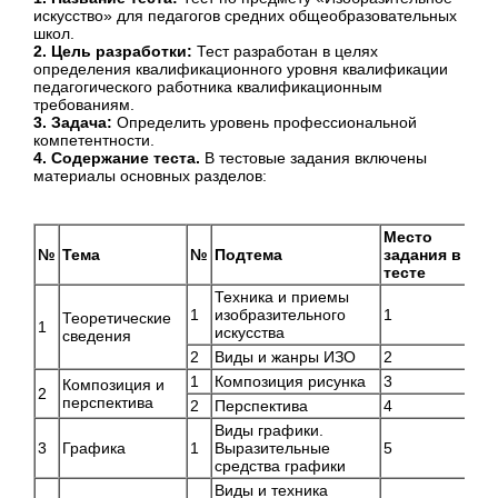
искусство» для педагогов средних общеобразовательных
школ.
2. Цель разработки:
Тест разработан в целях
определения квалификационного уровня квалификации
педагогического работника квалификационным
требованиям.
3. Задача:
Определить уровень профессиональной
компетентности.
4. Содержание теста.
В тестовые задания включены
материалы основных разделов:
Место
Уро
№
Тема
№
Подтема
задания в
тру
тесте
Техника и приемы
1
изобразительного
1
А
Теоретические
1
искусства
сведения
2
Виды и жанры ИЗО
2
А
1
Композиция рисунка
3
В
Композиция и
2
перспектива
2
Перспектива
4
В
Виды графики.
3
Графика
1
Выразительные
5
В
средства графики
Виды и техника