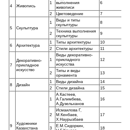
1
выполнения
6
В
4
Живопись
живописи
2
Цветоведение
7
А
Виды и типы
1
8
В
скульптуры
5
Скульптура
Техника выполнения
2
9
В
скульптуры
1
Типы архитектуры
10
В
6
Архитектура
2
Стили архитектуры
11
С
Виды декоративно-
1
прикладного
12
В
Декоративно-
искусства
7
прикладное
искусство
Типы и виды
2
13
А
орнамента
1
Виды дизайна
14
В
8
Дизайн
2
Стили дизайна
15
В
А.Кастеев,
1
А.Галимбева,
16
С
А.Дузельханов
Исмаилова Г,
2
М.Кенбаев,
17
С
Х.Наурызбаев
Художники
9
Е.М.Сидоркин,
Казахстана
3
18
С