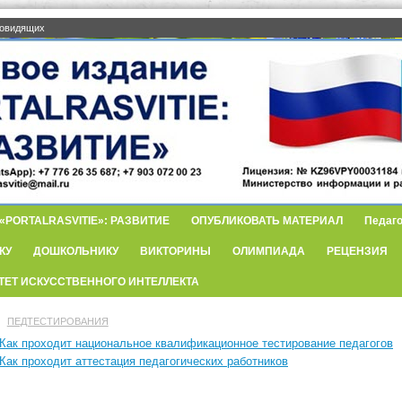
бовидящих
PORTALRASVITIE»: РАЗВИТИЕ
ОПУБЛИКОВАТЬ МАТЕРИАЛ
Педаго
КУ
ДОШКОЛЬНИКУ
ВИКТОРИНЫ
ОЛИМПИАДА
РЕЦЕНЗИЯ
ТЕТ ИСКУССТВЕННОГО ИНТЕЛЛЕКТА
ПЕДТЕСТИРОВАНИЯ
Как проходит национальное квалификационное тестирование педагогов
Как проходит аттестация педагогических работников