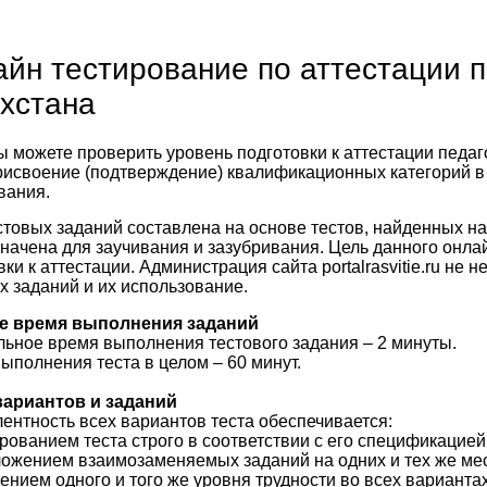
йн тестирование по аттестации п
хстана
ы можете проверить уровень подготовки к аттестации педа
рисвоение (подтверждение) квалификационных категорий 
вания.
стовых заданий составлена на основе тестов, найденных на
начена для заучивания и зазубривания. Цель данного онла
ки к аттестации. Администрация сайта portalrasvitie.ru не 
х заданий и их использование.
е время выполнения заданий
ьное время выполнения тестового задания – 2 минуты.
ыполнения теста в целом – 60 минут.
вариантов и заданий
ентность всех вариантов теста обеспечивается:
рованием теста строго в соответствии с его спецификацией
ложением взаимозаменяемых заданий на одних и тех же ме
нением одного и того же уровня трудности во всех варианта