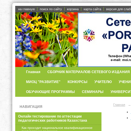
на главную
поиск по сайту
корзина
карта сайта
версия для сла
Главная
СБОРНИК МАТЕРИАЛОВ СЕТЕВОГО ИЗДАНИЯ «
МИОЦ "РАЗВИТИЕ"
КОНКУРСЫ
УЧИТЕЛЮ
УЧЕНИ
ОБУЧАЮЩИЕ ПРОГРАММЫ
СЕМИНАРЫ
УНИВЕРСИ
Главная
→
НАВИГАЦИЯ
Онлайн тестирование по аттестации
педагогических работников Казахстана
Как проходит национальное квалификационное