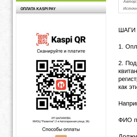
ОПЛАТА KASPI PAY
ШАГИ
1. Опл
2. Под
квитан
регист
как э
Напри
ФИО п
Должн