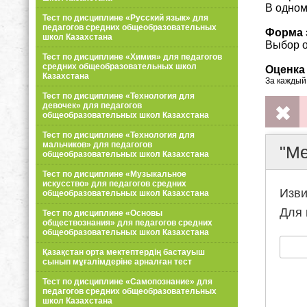
В одном
Тест по дисциплине «Русский язык» для
педагогов средних общеобразовательных
Форма 
школ Казахстана
Выбор о
Тест по дисциплине «Химия» для педагогов
средних общеобразовательных школ
Оценка
Казахстана
За каждый
Тест по дисциплине «Технология для
девочек» для педагогов
общеобразовательных школ Казахстана
Тест по дисциплине «Технология для
мальчиков» для педагогов
общеобразовательных школ Казахстана
Тест по дисциплине «Музыкальное
искусство» для педагогов средних
общеобразовательных школ Казахстана
Тест по дисциплине «Основы
обществознания» для педагогов средних
общеобразовательных школ Казахстана
Қазақстан орта мектептердің бастауыш
сынып мұғалімдеріне арналған тест
Тест по дисциплине «Самопознание» для
педагогов средних общеобразовательных
школ Казахстана