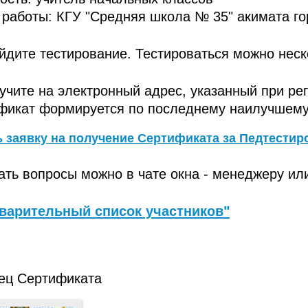
 работы: КГУ "Средняя школа № 35" акимата го
йдите тестирование. Тестироваться можно неск
учите на электронный адрес, указанный при ре
фикат формируется по последнему наилучшему 
 заявку на получение Сертификата за Педтестир
ать вопросы можно в чате окна - менеджеру ил
варительный список участников"
ец Сертификата