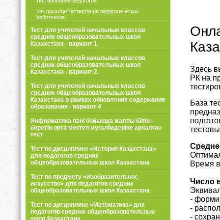
тестирование педагогов
Как проходит аттестация педагогических
работников
Онла
Тест для учителей начальных классов
средних общеобразовательных школ
Каза
Казахстана - вариант 1.
Тест для учителей начальных классов
средних общеобразовательных школ
Здесь в
Казахстана - вариант 2.
РК на п
тестиро
Тест для учителей начальных классов
средних общеобразовательных школ
Казахстана в рамках обновления содержания
База те
образования - вариант 4
предназ
подготов
Информатика пәні бойынша жалпы білім
беретін орта мектеп мұғалімдеріне арналған
тестовы
тест
Средне
Тест по дисциплине «История Казахстана»
Оптимал
для педагогов средних
общеобразовательных школ Казахстана
Время в
Тест по предмету «Изобразительное
Число 
искусство» для педагогов средних
Эквивал
общеобразовательных школ Казахстана
- форми
Тест по дисциплине «Математика» для
- распо
педагогов средних общеобразовательных
- сохра
школ Казахстана