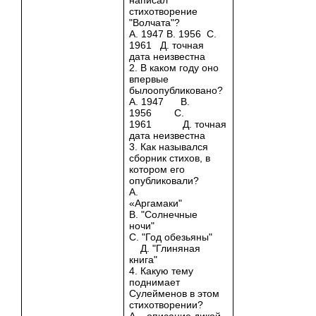
стихотворение
"Волчата"?
А. 1947 В. 1956 С.
1961 Д. точная
дата неизвестна
2. В каком году оно
впервые
былоопубликовано?
А. 1947 В.
1956 С.
1961 Д. точная
дата неизвестна
3. Как назывался
сборник стихов, в
котором его
опубликовали?
А.
«Аргамаки"
В. "Солнечные
ночи"
С. "Год обезьяны"
Д. "Глиняная
книга"
4. Какую тему
поднимает
Сулейменов в этом
стихотворении?
А. описание дикой