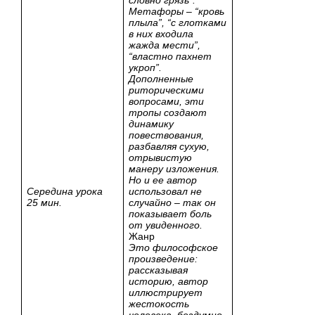
Метафоры – “кровь
плыла”, “с глотками
в них входила
жажда мести”,
“властно пахнет
укроп”.
Дополненные
риторическими
вопросами, эти
тропы создают
динамику
повествования,
разбавляя сухую,
отрывистую
манеру изложения.
Но и ее автор
Середина урока
использовал не
25 мин.
случайно – так он
показывает боль
от увиденного.
Жанр
Это философское
произведение:
рассказывая
историю, автор
иллюстрирует
жестокость
человека, бездумно