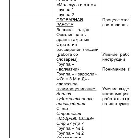
«Молекула и атом»:
Группа 1
Группа 2
СЛОВАРНАЯ
Процесс отслежи
РАБОТА
составленным де
Лощина – алқап
Оскалив пасть -
аранын ақситып
Стратегия
расширения лексики
(работа со
Умение работать
словарем)
инструкции
Группа –
«волчатник»
Понимание проч
Группа – «заросли»
ФО: « 3 М и Д» -
словесное
взаимооценивание.
Умение выделять
Анализ
информацию,
художественного
работать в групп
произведения
на инструкцию
Сюжет
Стратегия
«МУДРЫЕ СОВЫ»
Стр 27 упр 7
Группа – № 1
Группа – № 2
Композиция