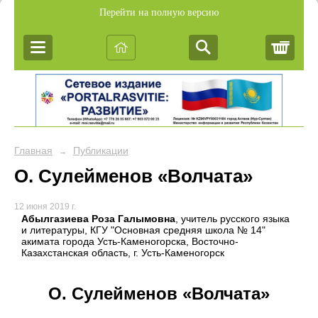
Перейти на полную версию
Корз
Главная
Публикации
→
О. Сулейменов «Волчата»
12 июня 2019 г.
Абылгазиева Роза Галымовна
, учитель русского языка
и литературы, КГУ "Основная средняя школа № 14"
акимата города Усть-Каменогорска, Восточно-
Казахстанская область, г. Усть-Каменогорск
О. Сулейменов «Волчата»