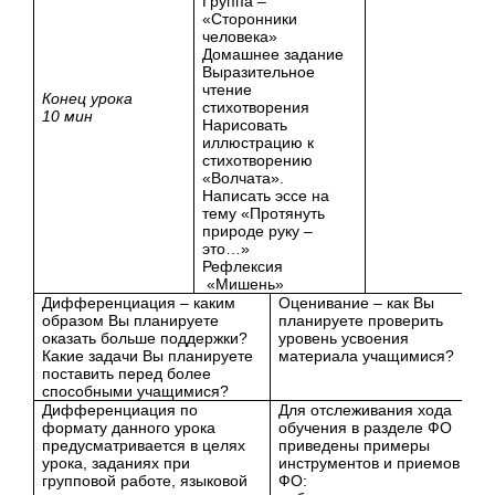
Группа –
«Сторонники
человека»
Домашнее задание
Выразительное
чтение
Конец урока
стихотворения
10 мин
Нарисовать
иллюстрацию к
стихотворению
«Волчата».
Написать эссе на
тему «Протянуть
природе руку –
это…»
Рефлексия
«Мишень»
Дифференциация – каким
Оценивание – как Вы
образом Вы планируете
планируете проверить
оказать больше поддержки?
уровень усвоения
Какие задачи Вы планируете
материала учащимися?
поставить перед более
способными учащимися?
Дифференциация по
Для отслеживания хода
формату данного урока
обучения в разделе ФО
предусматривается в целях
приведены примеры
урока, заданиях при
инструментов и приемов
групповой работе, языковой
ФО: