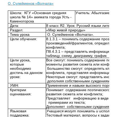
О. Сулейменов «Волчата»
Школа: КГУ «Основная средняя
Учитель: Абылгазиева 
школа № 14» акимата города Усть -
Каменогорска
Дата:
8 класс Я2. Урок: Русский языки литерат
Раздел:
«Мир живой природы»
Тема урока
О. Сулейменов «Волчата».
Цели обучения:
8.1.3.1 – понимать содержание прозаиче
произведений/фрагментов, определяя к
конфликта;
П8.4.3.1 – представлять информацию в 
таблицу, схему, диаграмму, график
Цели урока,
Все смогут: понимать содержание поэти
которые
моменты развития сюжета или конфликт
необходимо
Большинство смогут: определять ключе
достичь на данном
конфликта, представляя информацию в в
уроке:
Некоторые смогут: представлять информ
дополняя собственными суждениями;
УМН:
Применение и навыки высокого порядка
Критерии
Понимает содержание поэтического пр
оценивания:
развития сюжета или конфликта;
Представляет информацию в виде клас
примерами из текста;
Дополняет собственными суждениями;
Языковая
Учащиеся могут понимать и использов
поддержка:
Тестовый материал, вопросы к заданиям