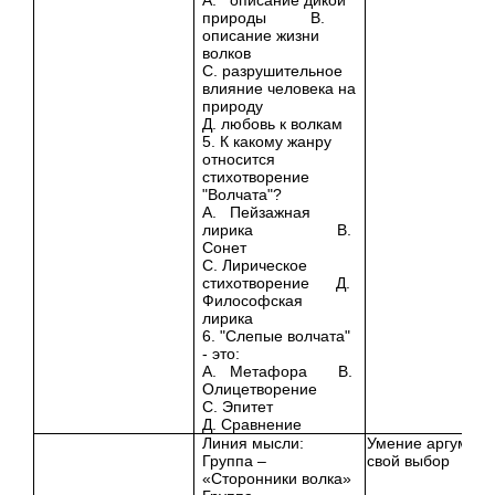
природы В.
описание жизни
волков
С. разрушительное
влияние человека на
природу
Д. любовь к волкам
5. К какому жанру
относится
стихотворение
"Волчата"?
А. Пейзажная
лирика В.
Сонет
С. Лирическое
стихотворение Д.
Философская
лирика
6. "Слепые волчата"
- это:
А. Метафора В.
Олицетворение
С. Эпитет
Д. Сравнение
Линия мысли:
Умение аргумент
Группа –
свой выбор
«Сторонники волка»