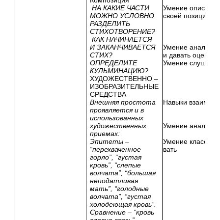
НА КАКИЕ ЧАСТИ
Умение описыват
МОЖНО УСЛОВНО
своей позиции
РАЗДЕЛИТЬ
СТИХОТВОРЕНИЕ?
КАК НАЧИНАЕТСЯ
И ЗАКАНЧИВАЕТСЯ
Умение анализир
СТИХ?
и давать оценку
ОПРЕДЕЛИТЕ
Умение слушат
КУЛЬМИНАЦИЮ?
ХУДОЖЕСТВЕННО –
ИЗОБРАЗИТЕЛЬНЫЕ
СРЕДСТВА
Внешняя простота
Навыки взаимооц
проявляется и в
использованных
художественных
Умение анализир
приемах:
Эпитеты –
Умение классифи
“перехваченное
вать
горло”, “густая
кровь”, “слепые
волчата”, “большая
неподатливая
мать”, “голодные
волчата”, “густая
холодеющая кровь”.
Сравнение – “кровь
словно грязь”.