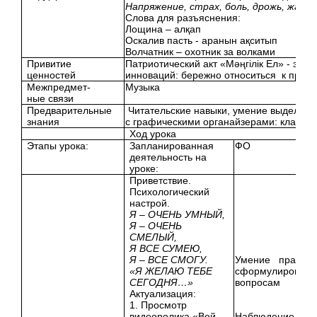
Напряжение, страх, боль, дрожь, жало
Слова для разъяснения:
Лощина – алқап
Оскалив пасть - аранын ақситып
Волчатник – охотник за волками
Привитие
Патриотический акт «Мәңгілік Ел» - это
ценностей
инноваций: бережно относиться к прир
Межпредмет-
Музыка
ные связи
Предварительные
Читательские навыки, умение выделять 
знания
с графическими органайзерами: кластер
Ход урока
Этапы урока:
Запланированная
ФО
деятельность на
уроке:
Приветствие.
Психологический
настрой.
Я – ОЧЕНЬ УМНЫЙ,
Я – ОЧЕНЬ
СМЕЛЫЙ,
Я ВСЕ СУМЕЮ,
Я – ВСЕ СМОГУ.
Умение правиль
«Я ЖЕЛАЮ ТЕБЕ
сформулировать 
СЕГОДНЯ…»
вопросам
Актуализация:
1. Просмотр
видеоролика «Вой
Наблюдение и п