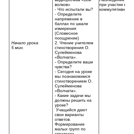
волков»
при участии в
- Что испытали вы?
коммулятивной б
- Определите
напряжение в
баллах по шкале
измерения
(
Словесное
поощрение
)
Начало урока
2. Чтение учителем
5 мин.
стихотворения О.
Сулейменова
«Волчата».
- Определите ваши
чувства?
- Сегодня на уроке
мы познакомимся
стихотворением О.
Сулейменова
«Волчата».
- Какие задачи мы
должны решить на
уроке?
Учащийся дают
свои варианты
ответов.
Формирование
малых групп по
стратегии