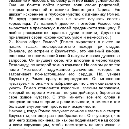
Уважение и любовь к человеку для нее выше условностей.
Она не боится пойти против воли своих родителей,
которые прочат ей в женихи блестящего Париса. Ею
движет искреннее и глубокое чувство к изгнаннику Ромео.
Ей чужд практицизм, она не хочет слушать советы
кормилицы. Из наивной девочки, полюбив Ромео, она
вырастает в прекрасную в своей преданности женщину. В
любви раскрывается красота души героини, Джульетта
привлекает своей искренностью, умом и нежностью. )
2.- Каков образ Ромео? (Ромео вырастает в пьесе на
наших глазах, последовательно походя три стадии.
Вначале, до встречи с Джульеттой, это наивный юноша,
еще сам не понимающий своей натуры и своих душевных
запросов. Он внушает себе, что влюблен в черноглазую
Розалинду, по которой томно вздыхает. На самом деле это
чисто “мозговое”, надуманное увлечение, которое не
затрагивает по-настоящему его сердца. Но, увидев
Джульетту, Ромео сразу перерождается. Он мгновенно
чувствует, что она – его избранница, что с ней связана его
участь. Ромео становится взрослым, зрелым человеком,
который не просто мечтает, но уже действует, борется за
свое живое чувство. С этой минуты все его слова и
поступки полны энергии и решительности, а вместе с тем
большой внутренней простоты и искренности.
Наконец, когда Ромео получает ложное известие о смерти
Джульетты, он еще раз преображается. Он чувствует, что
для него жизнь кончена; он как бы поднимается над собой
и всем окружающим, чтобы посмотреть на мир извне, с