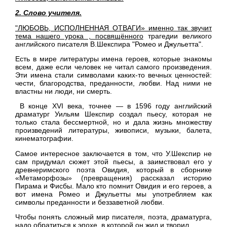
2. Слово учителя.
"ЛЮБОВЬ, ИСПОЛНЕННАЯ ОТВАГИ» именно так звучит
тема нашего урока , посвящённого
трагедии великого
английского писателя В.Шекспира "Ромео и Джульетта".
Есть в мире литературы имена героев, которые знакомы
всем, даже если человек не читал самого произведения.
Эти имена стали символами каких-то вечных ценностей:
чести, благородства, преданности, любви. Над ними не
властны ни люди, ни смерть.
В конце XVI века, точнее — в 1596 году английский
драматург Уильям Шекспир создал пьесу, которая не
только стала бессмертной, но и дала жизнь множеству
произведений литературы, живописи, музыки, балета,
кинематографии.
Самое интересное заключается в том, что У.Шекспир не
сам придумал сюжет этой пьесы, а заимствовал его у
древнеримского поэта Овидия, который в сборнике
«Метаморфозы» (превращения) рассказал историю
Пирама и Фисбы. Мало кто помнит Овидия и его героев, а
вот имена Ромео и Джульетты мы употребляем как
символы преданности и беззаветной любви.
Чтобы понять сложный мир писателя, поэта, драматурга,
надо обратиться к эпохе, в которой он жил и творил