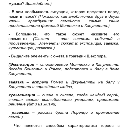
музыке?
Враждебное.)
- В чем необычность ситуации, которая предстает перед
нами в пьесе?
(Показано, как влюбляются друг в друга
члены враждующих с
емейств, самые юные
представители фамилий Монтекки и
Капулетти.)
- Вспомните, что такое сюжет, назовите его
элементы.
(Сюжет – это система событий в
произведении. Элементы
сюжета: экспозиция, завязка,
кульминация, развязка.)
- Выделите элементы сюжета в трагедии Шекспира.
(
Экспозиция
– столкновение Монтекки и Капулетти,
беседа
Бенволио и Ромео, подготовка к балу в доме
Капулетти;
завязка
– встреча Ромео и Джульетты на балу у
Капулетти и
зарождение любви;
кульминация
– сцена в склепе, когда каждый герой,
считая
своего возлюбленного умершим, принимает
решение уйти из
жизни;
развязка
– рассказ брата Лоренцо и примирение
семей.)
- Что является способом характеристики героев в