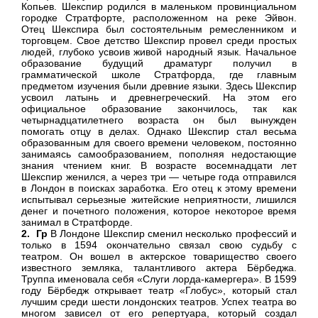
Копьев. Шекспир родился в маленьком провинциальном
городке Стратфорте, расположенном на реке Эйвон.
Отец Шекспира был состоятельным ремесленником и
торговцем. Свое детство Шекспир провел среди простых
людей, глубоко усвоив живой народный язык. Начальное
образование будущий драматург получил в
грамматической школе Стратфорда, где главным
предметом изучения были древние языки. Здесь Шекспир
усвоил латынь и древнегреческий. На этом его
официальное образование закончилось, так как
четырнадцатилетнего возраста он был вынужден
помогать отцу в делах. Однако Шекспир стал весьма
образованным для своего времени человеком, постоянно
занимаясь самообразованием, пополняя недостающие
знания чтением книг. В возрасте восемнадцати лет
Шекспир женился, а через три — четыре года отправился
в Лондон в поисках заработка. Его отец к этому времени
испытывал серьезные житейские неприятности, лишился
денег и почетного положения, которое некоторое время
занимал в Стратфорде.
2. Гр
В Лондоне Шекспир сменил несколько профессий и
только в 1594 окончательно связал свою судьбу с
театром. Он вошел в актерское товарищество своего
известного земляка, талантливого актера Бёрбеджа.
Труппа именовала себя «Слуги лорда-камергера». В 1599
году Бёрбедж открывает театр «Глобус», который стал
лучшим среди шести лондонских театров. Успех театра во
многом зависел от его репертуара, который создал