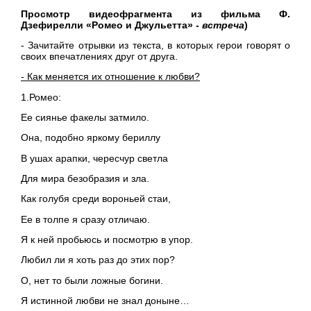
Просмотр видеофрагмента из фильма Ф.
Дзефирелли
«Ромео и Джульетта» -
встреча
)
- Зачитайте отрывки из текста, в которых герои говорят о
своих впечатлениях друг от друга.
- Как меняется их отношение к любви?
1.Ромео:
Ее сиянье факелы затмило.
Она, подобно яркому бериллу
В ушах арапки, чересчур светла
Для мира безобразия и зла.
Как голубя среди вороньей стаи,
Ее в толпе я сразу отличаю.
Я к ней пробьюсь и посмотрю в упор.
Любил ли я хоть раз до этих пор?
О, нет то были ложные богини.
Я истинной любви не знал доныне…