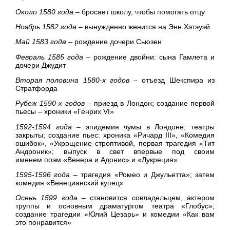
Около 1580 года
– бросает школу, чтобы помогать отцу
Ноябрь 1582 года
– вынужденно женится на Энн Хэтэуэй
Май 1583 года
– рождение дочери Сьюзен
Февраль 1585 года
– рождение двойни: сына Гамлета и
дочери Джудит
Вторая половина 1580-х годов
– отъезд Шекспира из
Стратфорда
Рубеж 1590-х годов
– приезд в Лондон; создание первой
пьесы – хроники «Генрих VI»
1592-1594 года
– эпидемия чумы в Лондоне; театры
закрыты; создание пьес: хроника «Ричард III», «Комедия
ошибок», «Укрощение строптивой, первая трагедия «Тит
Андроник»; выпуск в свет впервые под своим
именем поэм «Венера и Адонис» и «Лукреция»
1595-1596 года
– трагедия «Ромео и Джульетта»; затем
комедия «Венецианский купец»
Осень 1599 года
– становится совладельцем, актером
труппы и основным драматургом театра «Глобус»;
создание трагедии «Юлий Цезарь» и комедии «Как вам
это понравится»