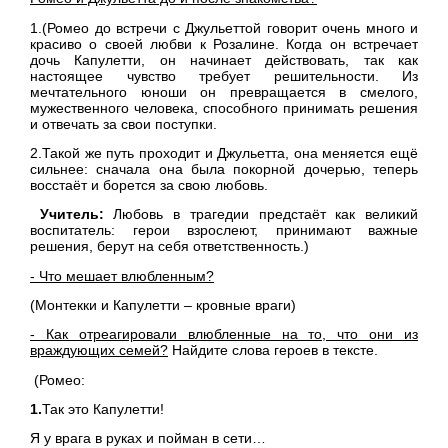
1.(Ромео до встречи с Джульеттой говорит очень много и
красиво о своей любви к Розалине. Когда он встречает
дочь Капулетти, он начинает действовать, так как
настоящее чувство требует решительности. Из
мечтательного юноши он превращается в смелого,
мужественного человека, способного принимать решения
и отвечать за свои поступки.
2.Такой же путь проходит и Джульетта, она меняется ещё
сильнее: сначала она была покорной дочерью, теперь
восстаёт и борется за свою любовь.
Учитель:
Любовь в трагедии предстаёт как великий
воспитатель: герои взрослеют, принимают важные
решения, берут на себя ответственность.)
- Что мешает влюбленным?
(Монтекки и Капулетти – кровные враги)
- Как отреагировали влюбленные на то, что они из
враждующих семей?
Найдите слова героев в тексте.
(Ромео:
1.
Так это Капулетти!
Я у врага в руках и пойман в сети…