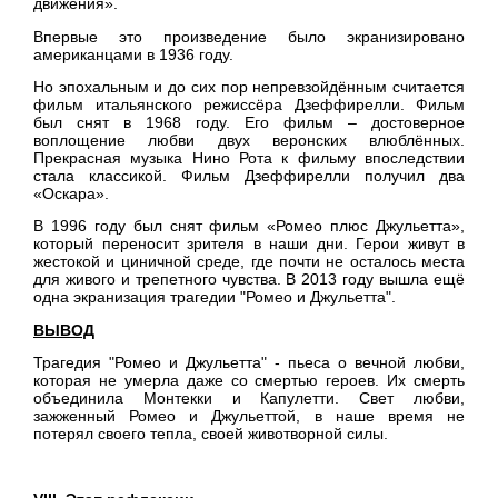
движения».
Впервые это произведение было экранизировано
американцами в 1936 году.
Но эпохальным и до сих пор непревзойдённым считается
фильм итальянского режиссёра Дзеффирелли. Фильм
был снят в 1968 году. Его фильм – достоверное
воплощение любви двух веронских влюблённых.
Прекрасная музыка Нино Рота к фильму впоследствии
стала классикой. Фильм Дзеффирелли получил два
«Оскара».
В 1996 году был снят фильм «Ромео плюс Джульетта»,
который переносит зрителя в наши дни. Герои живут в
жестокой и циничной среде, где почти не осталось места
для живого и трепетного чувства. В 2013 году вышла ещё
одна экранизация трагедии "Ромео и Джульетта".
ВЫВОД
Трагедия "Ромео и Джульетта" - пьеса о вечной любви,
которая не умерла даже со смертью героев. Их смерть
объединила Монтекки и Капулетти. Свет любви,
зажженный Ромео и Джульеттой, в наше время не
потерял своего тепла, своей животворной силы.