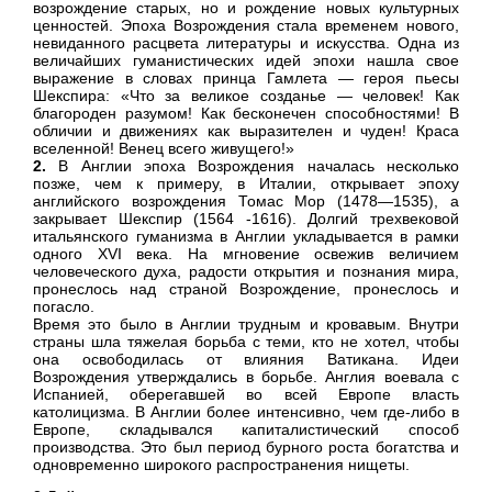
возрождение старых, но и рождение новых культурных
ценностей. Эпоха Возрождения стала временем нового,
невиданного расцвета литературы и искусства. Одна из
величайших гуманистических идей эпохи нашла свое
выражение в словах принца Гамлета — героя пьесы
Шекспира: «Что за великое созданье — человек! Как
благороден разумом! Как бесконечен способностями! В
обличии и движениях как выразителен и чуден! Краса
вселенной! Венец всего живущего!»
2.
В Англии эпоха Возрождения началась несколько
позже, чем к примеру, в Италии, открывает эпоху
английского возрождения Томас Мор (1478—1535), а
закрывает Шекспир (1564 -1616). Долгий трехвековой
итальянского гуманизма в Англии укладывается в рамки
одного ХVI века. На мгновение освежив величием
человеческого духа, радости открытия и познания мира,
пронеслось над страной Возрождение, пронеслось и
погасло.
Время это было в Англии трудным и кровавым. Внутри
страны шла тяжелая борьба с теми, кто не хотел, чтобы
она освободилась от влияния Ватикана. Идеи
Возрождения утверждались в борьбе. Англия воевала с
Испанией, оберегавшей во всей Европе власть
католицизма. В Англии более интенсивно, чем где-либо в
Европе, складывался капиталистический способ
производства. Это был период бурного роста богатства и
одновременно широкого распространения нищеты.