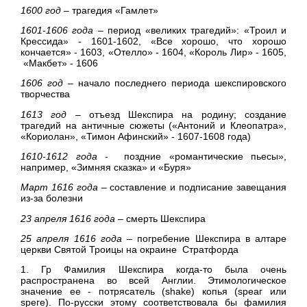
1600 год
– трагедия «Гамлет»
1601-1606 года
– период «великих трагедий»: «Троил и
Крессида» - 1601-1602, «Все хорошо, что хорошо
кончается» - 1603, «Отелло» - 1604, «Король Лир» - 1605,
«Макбет» - 1606
1606 год
– начало последнего периода шекспировского
творчества
1613 год
– отъезд Шекспира на родину; создание
трагедий на античные сюжеты («Антоний и Клеопатра»,
«Кориолан», «Тимон Афинский» - 1607-1608 года)
1610-1612 года
- поздние «романтические пьесы»,
например, «Зимняя сказка» и «Буря»
Март 1616 года
– составление и подписание завещания
из-за болезни
23 апреля 1616 года
– смерть Шекспира
25 апреля 1616 года
– погребение Шекспира в алтаре
церкви Святой Троицы на окраине
Стратфорда
1. Гр Фамилия Шекспира когда-то была очень
распространена во всей Англии. Этимологическое
значение ее - потрясатель (shake) копья (sреаг или
sреге). По-русски этому соответствовала бы фамилия