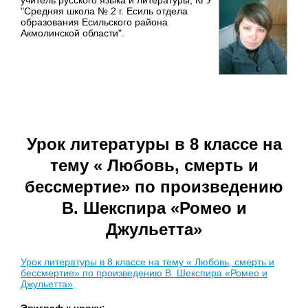
учитель русского языка и литературы, КГУ
"Средняя школа № 2 г. Есиль отдела
образования Есильского района
Акмолинской области".
Урок литературы в 8 классе на
тему « Любовь, смерть и
бессмертие» по произведению
В. Шекспира «Ромео и
Джульетта»
Урок литературы в 8 классе на тему « Любовь, смерть и
бессмертие» по произведению В. Шекспира «Ромео и
Джульетта»
Эпиграф к уроку: