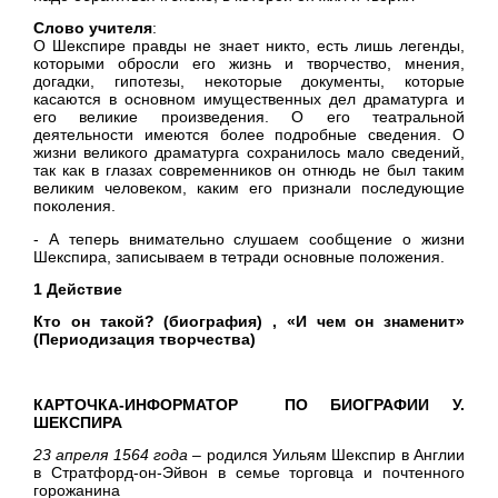
Слово учителя
:
О Шекспире правды не знает никто, есть лишь легенды,
которыми обросли его жизнь и творчество, мнения,
догадки, гипотезы, некоторые документы, которые
касаются в основном имущественных дел драматурга и
его великие произведения. О его театральной
деятельности имеются более подробные сведения. О
жизни великого драматурга сохранилось мало сведений,
так как в глазах современников он отнюдь не был таким
великим человеком, каким его признали последующие
поколения.
- А теперь внимательно слушаем сообщение о жизни
Шекспира, записываем в тетради основные положения.
1 Действие
Кто он такой? (биография) , «И чем он знаменит»
(Периодизация творчества)
КАРТОЧКА-ИНФОРМАТОР ПО БИОГРАФИИ У.
ШЕКСПИРА
23 апреля 1564 года
– родился Уильям Шекспир в Англии
в Стратфорд-он-Эйвон в семье торговца и почтенного
горожанина