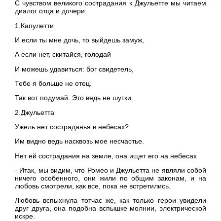
С чувством великого сострадания к Джульетте мы читаем
диалог отца и дочери:
1.Капулетти
И если ты мне дочь, то выйдешь замуж,
А если нет, скитайся, голодай
И можешь удавиться: бог свидетель,
Тебе я больше не отец.
Так вот подумай. Это ведь не шутки.
2.Джульетта
Ужель нет состраданья в небесах?
Им видно ведь насквозь мое несчастье.
Нет ей сострадания на земле, она ищет его на небесах
- Итак, мы видим, что Ромео и Джульетта не являли собой
ничего особенного, они жили по общим законам, и на
любовь смотрели, как все, пока не встретились.
Любовь вспыхнула тотчас же, как только герои увидели
друг друга, она подобна вспышке молнии, электрической
искре.