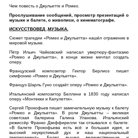
Чем повесть о Джульетте и Ромео.
Прослушивание сообщений, просмотр презентаций о
музыке и балете, о живописи, о кинематографе.
ИСКУССТВОВЕД
.
МУЗЫКА.
Сюжет трагедии «Ромео и Джульетта» нашёл отражение в
мировой музыке.
Пётр Ильич Чайковский написал увертюру-фантазию
«Ромео и Джульетта», в конце жизни мечтал создать
оперу.
Французский композитор Гектор Берлиоз пишет
симфонию «Ромео и Джульетта».
Француз Шарль Гуно создаёт оперу «Ромео и Джульетта».
Итальянский композитор Беллини в 1830 году написал
оперу «Монтекки и Капулетти».
Сергей Прокофьев пишет замечательную музыку к балету
«Ромео и Джульетта». В роли Джульетты – великая
советская балерина Галина Уланова. Итальянский
режиссёр Франко Дзеффирелли так отзывался о балете:
«В балете Прокофьева есть всё: и большая идея, и
высокий неукротимый дух и наш национальный
темперамент». Балет вышел величественным и