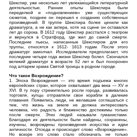
Шекспир, уже несколько лет увлекающийся литературной
деятельностью. Ранние опыты Шекспира были
переделкой и «подновлением» уже существующих
сюжетов, позднее он перешел к созданию собственных
произведений. В труппе Шекспира более ценили как
драматурга, а не как актера, хотя на сцене он оставался
лет до сорока. В 1612 году Шекспир расстался с театром
и вернулся в Стратфорд, где жил до самой смерти.
Последние пьесы, написанные Шекспиром для его
труппы, относятся к 1612- 1613 годам. После этого
драматург замолчал. Исследователи предполагают, что
последние четыре года жизни Шекспир болел. Скончался
великий драматург в возрасте 52 лет и был похоронен
под алтарем храма Святой троицы в родном городе.
Что такое Возрождение?
1. Эпоха Возрождения — это время подъема многих
европейских стран, которое охватывает два века — ХV и
ХVI. В ту пору стремительно росли города, развивалась
торговля, купцы отправляли свои корабли в далекие
плавания. Появились люди, не желавшие соглашаться с
тем, что жизнь на земле не должна интересовать
человека, что радость и блаженство достижимы только
после смерти. Этих людей называли гуманистами.
Благодаря их деятельности были найдены, сохранены,
изучены, возрождены произведения искусства и идеи
античности. Отсюда и происходит слово «Возрождение».
Но вскоре это слово стало обозначать не только