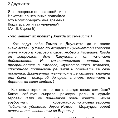
2.Джульетта:
Я воплощенье ненавистной силы
Некстати по незнанью полюбила.
Что могут обещать мне времена,
Когда врагом я так увлечена?
(Акт II. Сцена 5)
- Что мешает их любви?
(Вражда их семейств.)
- Как ведут себя Ромео и Джульетта до и после
знакомства?
(Ромео до встречи с Джульеттой говорит
очень много и
красиво о своей любви к Розалине. Когда
он встречает
дочь Капулетти, он начинает
действовать. Из
мечтательного юноши он
превращается в смелого, м
ужественного человека,
способного принимать решения
и отвечать за свои
поступки.
Джульетта меняется еще сильнее: сначала
она была
покорной дочерью, теперь восстает и
борется за свою
любовь.)
- Как юные герои относятся к вражде своих семейств?
Какое событие сыграло роковую роль в судьбе
героев?
(Они не понимают этой вражды. Из-за
грубости и
кровожадности кузена героини
Тибальта, убившего друга
Ромео – Меркуцио, герой
оказывается изгнанным из
Вероны.)