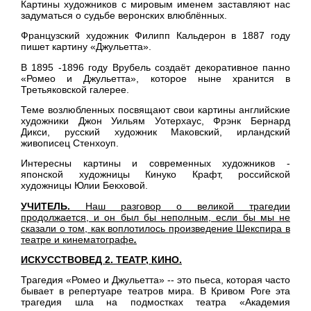
Картины художников с мировым именем заставляют нас
задуматься о судьбе веронских влюблённых.
Французский художник Филипп Кальдерон в 1887 году
пишет картину «Джульетта».
В 1895 -1896 году Врубель создаёт декоративное панно
«Ромео и Джульетта», которое ныне хранится в
Третьяковской галерее.
Теме возлюбленных посвящают свои картины английские
художники Джон Уильям Уотерхаус, Фрэнк Бернард
Дикси, русский художник Маковский, ирландский
живописец Стенхоуп.
Интересны картины и современных художников -
японской художницы Кинуко Крафт, российской
художницы Юлии Бекховой.
УЧИТЕЛЬ.
Наш разговор о великой трагедии
продолжается, и он был бы неполным, если бы мы не
сказали о том, как воплотилось произведение Шекспира в
театре и кинематографе
.
ИСКУССТВОВЕД 2. ТЕАТР, КИНО.
Трагедия «Ромео и Джульетта» -- это пьеса, которая часто
бывает в репертуаре театров мира. В Кривом Роге эта
трагедия шла на подмостках театра «Академия