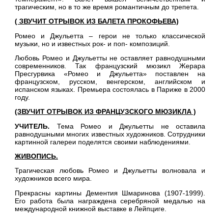
трагическим, но в то же время романтичным до трепета.
( ЗВУЧИТ ОТРЫВОК ИЗ БАЛЕТА ПРОКОФЬЕВА)
Ромео и Джульетта – герои не только классической
музыки, но и известных рок- и поп- композиций.
Любовь Ромео и Джульетты не оставляет равнодушными
современников. Так французский мюзикл Жерара
Пресгурвика «Ромео и Джульетта» поставлен на
французском, русском, венгерском, английском и
испанском языках. Премьера состоялась в Париже в 2000
году.
(ЗВУЧИТ ОТРЫВОК ИЗ ФРАНЦУЗСКОГО МЮЗИКЛА )
УЧИТЕЛЬ.
Тема Ромео и Джульетты не оставила
равнодушными многих известных художников. Сотрудники
картинной галереи поделятся своими наблюдениями.
ЖИВОПИСЬ.
Трагическая любовь Ромео и Джульетты волновала и
художников всего мира.
Прекрасны картины Дементия Шмаринова (1907-1999).
Его работа была награждена серебряной медалью на
международной книжной выставке в Лейпциге.