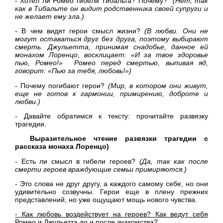
- Хотел ли Ромео гибели Тибальта? Почему?
(Нет, так
как в Тибальте он видит родственника своей
супруги и
не желает ему зла.)
- В чем видят герои смысл жизни?
(В любви. Они не
могут оставаться друг без друга, п
оэтому выбирают
смерть. Джульетта, принимая
снадобье, данное ей
монахом Лоренцо, восклицает: «И за
твое здоровье
пью, Ромео!» Ромео перед смертью,
выпивая яд,
говорит: «Пью за тебя, любовь!»)
- Почему погибают герои?
(Мир, в котором они живут,
еще не готов к гармонии,
примирению, доброте и
любви.)
- Давайте обратимся к тексту: прочитайте развязку
трагедии.
Выразительное чтение развязки трагедии
с
рассказа монаха Лоренцо)
- Есть ли смысл в гибели героев?
(Да, так как после
смерти героев враждующие семьи
примиряются.)
- Это слова не друг другу, а каждого самому себе, но они
удивительно созвучны. Герои еще в плену прежних
представлений, но уже ощущают мощь нового чувства.
- Как любовь воздействует на героев? Как ведут себя
Ромео и Джульетта до и после знакомства?