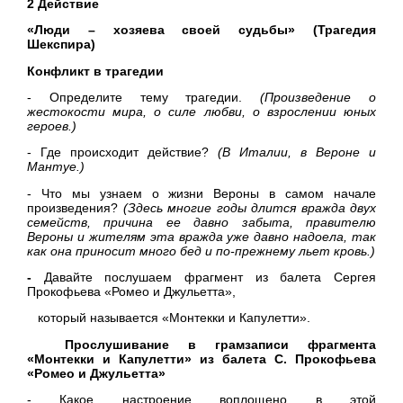
2 Действие
«Люди – хозяева своей судьбы» (Трагедия
Шекспира)
Конфликт в трагедии
- Определите тему трагедии.
(Произведение о
жестокости мира, о силе любви, о взрослении
юных
героев.)
- Где происходит действие?
(В Италии, в Вероне и
Мантуе.)
- Что мы узнаем о жизни Вероны в самом начале
произведения?
(Здесь многие годы длится вражда двух
семейств, причина ее
давно забыта, правителю
Вероны и жителям эта вражда уже
давно надоела, так
как она приносит много бед и по-прежнему
льет кровь.)
-
Давайте послушаем фрагмент из балета Сергея
Прокофьева «Ромео и Джульетта»,
который называется «Монтекки и Капулетти».
Прослушивание в грамзаписи фрагмента
«Монтекки
и Капулетти» из балета С. Прокофьева
«Ромео и Джульетта»
- Какое настроение воплощено в этой