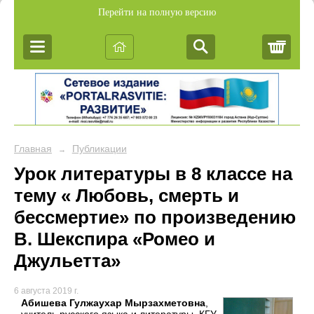
Перейти на полную версию
Корз
Главная
Публикации
→
Урок литературы в 8 классе на
тему « Любовь, смерть и
бессмертие» по произведению
В. Шекспира «Ромео и
Джульетта»
6 августа 2019 г.
Абишева Гулжаухар Мырзахметовна
,