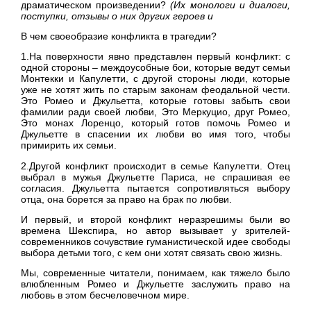
драматическом произведении?
(Их монологи и диалоги,
поступки, отзывы о них других героев и
В чем своеобразие конфликта в трагедии?
1.На поверхности явно представлен первый конфликт: с
одной стороны – междоусобные бои, которые ведут семьи
Монтекки и Капулетти, с другой стороны люди, которые
уже не хотят жить по старым законам феодальной чести.
Это Ромео и Джульетта, которые готовы забыть свои
фамилии ради своей любви, Это Меркуцио, друг Ромео,
Это монах Лоренцо, который готов помочь Ромео и
Джульетте в спасении их любви во имя того, чтобы
примирить их семьи.
2.Другой конфликт происходит в семье Капулетти. Отец
выбрал в мужья Джульетте Париса, не спрашивая ее
согласия. Джульетта пытается сопротивляться выбору
отца, она борется за право на брак по любви.
И первый, и второй конфликт неразрешимы были во
времена Шекспира, но автор вызывает у зрителей-
современников сочувствие гуманистической идее свободы
выбора детьми того, с кем они хотят связать свою жизнь.
Мы, современные читатели, понимаем, как тяжело было
влюбленным Ромео и Джульетте заслужить право на
любовь в этом бесчеловечном мире.