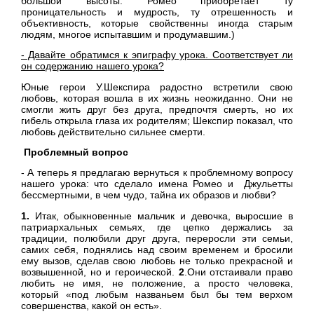
большой высоты. Ромео приобретает ту
проницательность и мудрость, ту отрешенность и
объективность, которые свойственны иногда старым
людям, многое испытавшим и продумавшим.)
- Давайте обратимся к эпиграфу урока. Соответствует ли
он содержанию нашего урока?
Юные герои У.Шекспира радостно встретили свою
любовь, которая вошла в их жизнь неожиданно. Они не
смогли жить друг без друга, предпочтя смерть, но их
гибель открыла глаза их родителям; Шекспир показал, что
любовь действительно сильнее смерти.
Проблемный вопрос
- А теперь я предлагаю вернуться к проблемному вопросу
нашего урока: что сделало имена Ромео и Джульетты
бессмертными, в чем чудо, тайна их образов и любви?
1.
Итак, обыкновенные мальчик и девочка, выросшие в
патриархальных семьях, где цепко держались за
традиции, полюбили друг друга, переросли эти семьи,
самих себя, поднялись над своим временем и бросили
ему вызов, сделав свою любовь не только прекрасной и
возвышенной, но и героической.
2
.Они отстаивали право
любить не имя, не положение, а просто человека,
который «под любым названьем был бы тем верхом
совершенства, какой он есть».