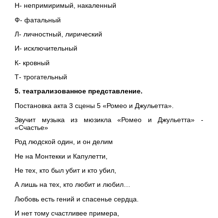
Н- непримиримый, накаленный
Ф- фатальный
Л- личностный, лирический
И- исключительный
К- кровный
Т- трогательный
5. театрализованное представление.
Постановка акта 3 сцены 5 «Ромео и Джульетта».
Звучит музыка из мюзикла «Ромео и Джульетта» -
«Счастье»
Род людской один, и он делим
Не на Монтекки и Капулетти,
Не тех, кто был убит и кто убил,
А лишь на тех, кто любит и любил…
Любовь есть гений и спасенье сердца.
И нет тому счастливее примера,