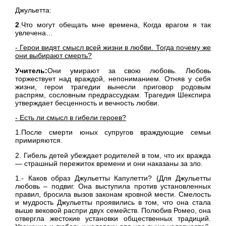
Джульетта:
2
.Что могут обещать мне времена, Когда врагом я так
увлечена…
- Герои видят смысл всей жизни в любви. Тогда почему же
они выбирают смерть?
Учитель:
Они умирают за свою любовь. Любовь
торжествует над враждой, непониманием. Отняв у себя
жизни, герои трагедии вынесли приговор родовым
распрям, сословным предрассудкам. Трагедия Шекспира
утверждает бесценность и вечность любви.
- Есть ли смысл в гибели героев?
1.После смерти юных супругов враждующие семьи
примиряются.
2. Гибель детей убеждает родителей в том, что их вражда
— страшный пережиток времени и они наказаны за зло.
1.- Каков образ Джульетты Капулетти? (Для Джульетты
любовь – подвиг. Она выступила против установленных
правил, бросила вызов законам кровной мести. Смелость
и мудрость Джульетты проявились в том, что она стала
выше вековой распри двух семейств. Полюбив Ромео, она
отвергла жестокие установки общественных традиций.