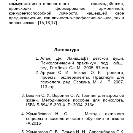
коммуникативно-толерантного взаимодействия,
происходит формирование гармоничной,
конкурентоспособной личности, нашедшей свое
предназначение, как личностно-профессиональное, так и
человеческое. [15,16,17]
Литература
Алан. Дж, Ландшафт детской души.
Психологический практикум, под общ.
ред. Рембеха. Сл. М.: 2005. 97 стр.
Аргузов С. И., Беклин О. Е. Тренинги,
проекты, эксперименты. Практикум для
психолога, ред. Осокина. М. И. Р.: 2007.
113 стр.
Беклин С. У., Воронин О. А. Тренинг для взрослой
жизни. Методическое пособие для психолога,
ISBN 5-89415-393-Х. Р.: 2004. 216с.
Жумабекова Н. С. – Методы активного
социально-психологического обучения в школе
-А.2016
Жумагулов С. Б., Гурьев И. Н., Сарсенбаева С.К.