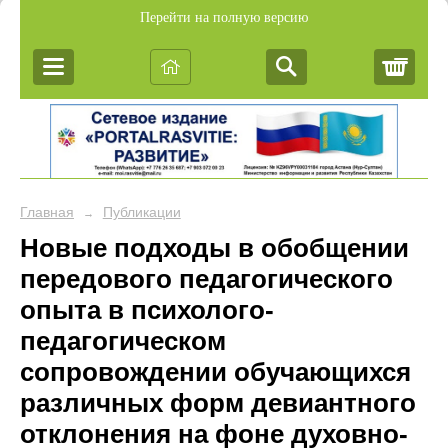
Перейти на полную версию
Корз
Главная
Публикации
→
Новые подходы в обобщении
передового педагогического
опыта в психолого-
педагогическом
сопровождении обучающихся
различных форм девиантного
отклонения на фоне духовно-