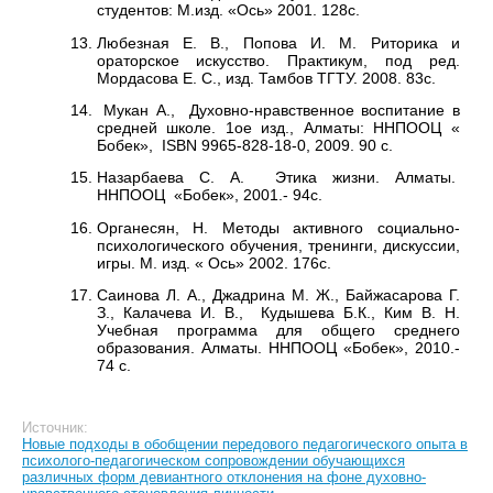
студентов: М.изд. «Ось» 2001. 128с.
Любезная Е. В., Попова И. М. Риторика и
ораторское искусство. Практикум, под ред.
Мордасова Е. С., изд. Тамбов ТГТУ. 2008. 83с.
Мукан А., Духовно-нравственное воспитание в
средней школе. 1ое изд., Алматы: ННПООЦ «
Бобек», ISBN 9965-828-18-0, 2009. 90 с.
Назарбаева С. А. Этика жизни. Алматы.
ННПООЦ «Бобек», 2001.- 94с.
Органесян, Н. Методы активного социально-
психологического обучения, тренинги, дискуссии,
игры. М. изд. « Ось» 2002. 176с.
Саинова Л. А., Джадрина М. Ж., Байжасарова Г.
З., Калачева И. В., Кудышева Б.К., Ким В. Н.
Учебная программа для общего среднего
образования. Алматы. ННПООЦ «Бобек», 2010.-
74 с.
Источник:
Новые подходы в обобщении передового педагогического опыта в
психолого-педагогическом сопровождении обучающихся
различных форм девиантного отклонения на фоне духовно-