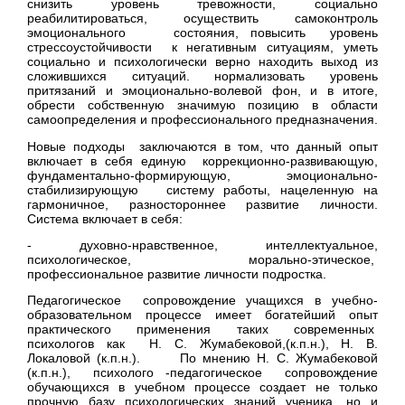
снизить уровень тревожности, социально
реабилитироваться, осуществить самоконтроль
эмоционального состояния, повысить уровень
стрессоустойчивости к негативным ситуациям, уметь
социально и психологически верно находить выход из
сложившихся ситуаций. нормализовать уровень
притязаний и эмоционально-волевой фон, и в итоге,
обрести собственную значимую позицию в области
самоопределения и профессионального предназначения.
Новые подходы заключаются в том, что данный опыт
включает в себя единую коррекционно-развивающую,
фундаментально-формирующую, эмоционально-
стабилизирующую систему работы, нацеленную на
гармоничное, разностороннее развитие личности.
Система включает в себя:
- духовно-нравственное, интеллектуальное,
психологическое, морально-этическое,
профессиональное развитие личности подростка.
Педагогическое сопровождение учащихся в учебно-
образовательном процессе имеет богатейший опыт
практического применения таких современных
психологов как Н. С. Жумабековой,(к.п.н.), Н. В.
Локаловой (к.п.н.). По мнению Н. С. Жумабековой
(к.п.н.), психолого -педагогическое сопровождение
обучающихся в учебном процессе создает не только
прочную базу психологических знаний ученика, но и