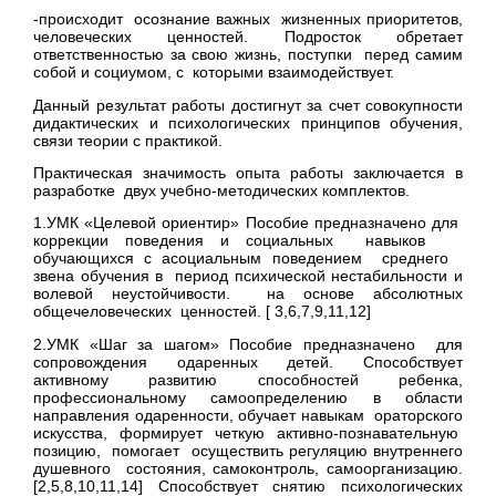
-происходит осознание важных жизненных приоритетов,
человеческих ценностей. Подросток обретает
ответственностью за свою жизнь, поступки перед самим
собой и социумом, с которыми взаимодействует.
Данный результат работы достигнут за счет совокупности
дидактических и психологических принципов обучения,
связи теории с практикой.
Практическая значимость опыта работы заключается в
разработке двух учебно-методических комплектов.
1.УМК «Целевой ориентир» Пособие предназначено для
коррекции поведения и социальных навыков
обучающихся с асоциальным поведением среднего
звена обучения в период психической нестабильности и
волевой неустойчивости. на основе абсолютных
общечеловеческих ценностей. [ 3,6,7,9,11,12]
2.УМК «Шаг за шагом» Пособие предназначено для
сопровождения одаренных детей. Способствует
активному развитию способностей ребенка,
профессиональному самоопределению в области
направления одаренности, обучает навыкам ораторского
искусства, формирует четкую активно-познавательную
позицию, помогает осуществить регуляцию внутреннего
душевного состояния, самоконтроль, самоорганизацию.
[2,5,8,10,11,14] Способствует снятию психологических