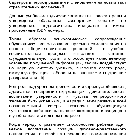
барьеров в период развития и становления на новый этап
стремительных достижений.
Данные учебно-методические комплекты рассмотрены и
утверждены областным экспертным советом по
утверждению педагогических инициатив и имеют
присвоенные ISBN номера.
Таким образом психологическое сопровождение
обучающихся, использование приемов самопознания на
основе общечеловеческих ценностей в учебно-
воспитательном процессе выполняет защитно-
фундаментальную роль и способствует качественному
усвоению получаемой информации, так как воздействует
на нервную систему ученика, выполняя своего рода,
иммунную функцию обороны на внешние и внутренние
раздражители. [5]
Контроль над уровнем тревожности и страхоустойчивости,
адекватное восприятие окружающей действительности,
воспитание уверенности и чувства непреодолимого
желания быть успешным, и наряду с этим развитие всей
познавательной сферы позволяет обучающемуся
чувствовать себя психологически комфортно и защищено
в учебно-воспитательном процессе.
Когда наряду с развитием способностей ребенка идет
четкое воспитание позиции духовно-нравственного
направления с порой на психологию взаимопонимания