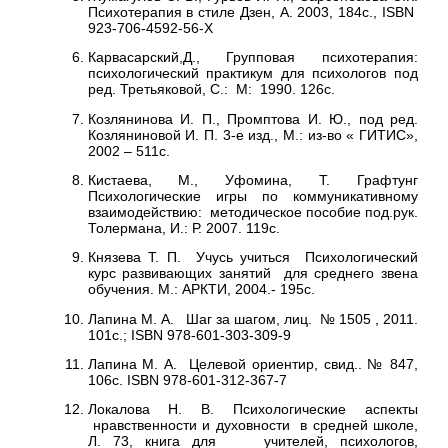
Психотерапия в стиле Дзен, А. 2003, 184с., ISBN
923-706-4592-56-X
Карвасарский,Д., Групповая психотерапия:
психологический практикум для психологов под
ред. Третьяковой, С.: М: 1990. 126с.
Козлянинова И. П., Промптова И. Ю., под ред.
Козляниновой И. П. 3-е изд., М.: из-во « ГИТИС»,
2002 – 511с.
Кистаева, М., Уфомина, Т. Графтунг
Психологические игры по коммуникативному
взаимодействию: методическое пособие под.рук.
Толермана, И.: Р. 2007. 119с.
Князева Т. П. Учусь учиться Психологический
курс развивающих занятий для среднего звена
обучения. М.: АРКТИ, 2004.- 195с.
Лапина М. А. Шаг за шагом, лиц. № 1505 , 2011.
101с.; ISBN 978-601-303-309-9
Лапина М. А. Целевой ориентир, свид.. № 847,
106с. ISBN 978-601-312-367-7
Локалова Н. В. Психологические аспекты
нравственности и духовности в средней школе,
Л. 73, книга для учителей, психологов,