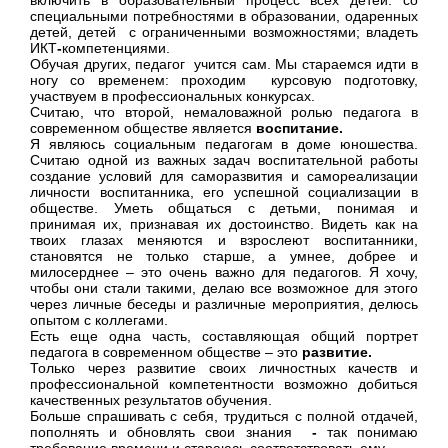
специальными потребностями в образовании, одаренных
детей, детей с ограниченными возможностями; владеть
ИКТ
-
компетенциями.
Обучая других, педагог учится сам. Мы стараемся идти в
ногу со временем: проходим курсовую подготовку,
участвуем в профессиональных конкурсах.
Считаю, что второй, немаловажной ролью педагога в
современном обществе является
воспитание.
Я являюсь социальным педагогам в доме юношества.
Считаю одной из важных задач воспитательной работы
создание условий для саморазвития и самореализации
личности воспитанника, его успешной социализации в
обществе. Уметь общаться с детьми, понимая и
принимая их, признавая их достоинство. Видеть как на
твоих глазах меняются и взрослеют воспитанники,
становятся не только старше, а умнее, добрее и
милосерднее – это очень важно для педагогов. Я хочу,
чтобы они стали такими, делаю все возможное для этого
через личные беседы и различные мероприятия, делюсь
опытом с коллегами.
Есть еще одна часть, составляющая общий портрет
педагога в современном обществе – это
развитие.
Только через развитие своих личностных качеств и
профессиональной компетентности возможно добиться
качественных результатов обучения.
Больше спрашивать с себя, трудиться с полной отдачей,
пополнять и обновлять свои знания
-
так понимаю
требование времени и стараюсь соответствовать ему.