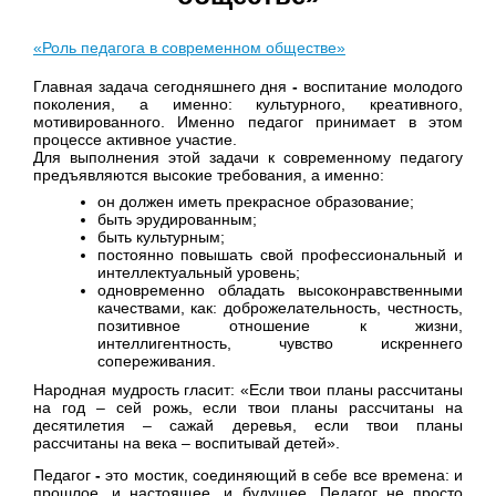
«Роль педагога в современном обществе»
Главная задача сегодняшнего дня
-
воспитание молодого
поколения, а именно: культурного, креативного,
мотивированного. Именно педагог принимает в этом
процессе активное участие.
Для выполнения этой задачи к современному педагогу
предъявляются высокие требования, а именно:
он должен иметь прекрасное образование;
быть эрудированным;
быть культурным;
постоянно повышать свой профессиональный и
интеллектуальный уровень;
одновременно обладать высоконравственными
качествами, как: доброжелательность, честность,
позитивное отношение к жизни,
интеллигентность, чувство искреннего
сопереживания.
Народная мудрость гласит: «Если твои планы рассчитаны
на год – сей рожь, если твои планы рассчитаны на
десятилетия – сажай деревья, если твои планы
рассчитаны на века – воспитывай детей».
Педагог
-
это мостик, соединяющий в себе все времена: и
прошлое, и настоящее, и будущее. Педагог не просто