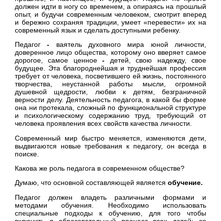
должен идти в ногу со временем, а опираясь на прошлый
опыт, и будучи современным человеком, смотрит вперед
и бережно сохраняя традиции, умеет «перевести» их на
современный язык и сделать доступными ребенку.
Педагог
-
ваятель духовного мира юной личности,
доверенное лицо общества, которому оно вверяет самое
дорогое, самое ценное
-
детей, свою надежду, свое
будущее. Эта благороднейшая и труднейшая профессия
требует от человека, посветившего ей жизнь, постоянного
творчества, неустанной работы мысли, огромной
душевной щедрости, любви к детям, безграничной
верности делу. Деятельность педагога, в какой бы форме
она ни протекала, сложный по функциональной структуре
и психологическому содержанию труд, требующий от
человека проявления всех свойств качества личности.
Современный мир быстро меняется, изменяются дети,
выдвигаются новые требования к педагогу, он всегда в
поиске.
Какова же роль педагога в современном обществе?
Думаю, что основной составляющей является
обучение.
Педагог должен владеть различными формами и
методами обучения. Необходимо использовать
специальные подходы к обучению, для того чтобы
включить в образовательный процесс всех детей: со