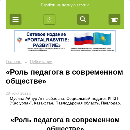
Перейти на полную версию
Корз
Главная
Публикации
→
«Роль педагога в современном
обществе»
28 июня 2022 г.
Мусина Айнур Алпысбаевна, Социальный педагог, КГКП
"Жас ұрпақ", Казахстан, Павлодарская область, Павлодар.
«Роль педагога в современном
обществе»