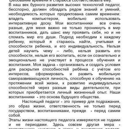
В наш век бурного развития высоких технологий педагог,
бесспорно, должен обладать рядом знаний и умений,
необходимость которых продиктована самим временем:
владеть компьютером, мобильно использовать
интерактивную доску. Мои воспитанники все очень
разные, для меня важно не только проникнуть в мир
воспитанников, дать шанс ему проявить себя, но и не
сломать мир его души. Подход необходим к каждому
ребенку, который я стараюсь найти, учитывая и
способности ребенка, и его индивидуальность. Нельзя
детей научить чему – либо, нельзя развить его
способности, нельзя его воспитать, если он сознательно и
эмоционально не участвует в процессе обучения и
воспитания. Моя задача
-
организовать и создать условия
для раскрытия способностей ребёнка с учётом его
интересов, сформировать и развить мобильную
саморазвивающуюся личность, способную к обучению на
протяжении всей жизни, к развитию индивидуальных
способностей через разные виды деятельности, при
которых приобретается личный жизненный опыт. Наши
воспитанники
-
это основа будущего общества.
Настоящий педагог
-
это пример для подражания,
это образ жизни, ответственность не только перед
государством, воспитанниками, прежде
-
перед самим
собой.
Этапы жизни настоящего педагога измеряются не годами
и не периодами. Здесь совсем другая мера
-
воспитанники, ушедшие в жизнь и ощутившие радость