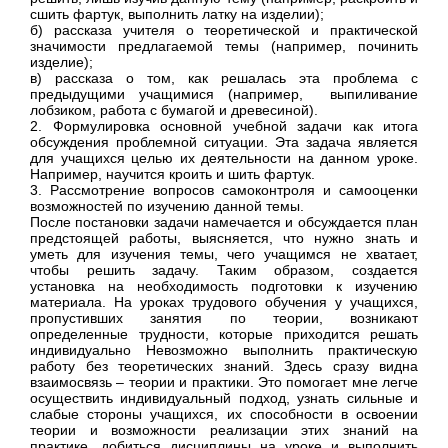
сшить фартук, выполнить латку на изделии);
б) рассказа учителя о теоретической и практи­ческой
значимости предлагаемой темы (например, починить
изделие);
в) рассказа о том, как решалась эта проблема с
предыдущими учащимися (например, выпиливание
лобзиком, работа с бумагой и древесиной).
2. Формулировка основной учебной задачи как итога
обсуждения проблемной ситуации. Эта зада­ча является
для учащихся целью их деятельности на данном уроке.
Например, научится кроить и шить фартук.
3. Рассмотрение вопросов самоконтроля и са­мооценки
возможностей по изучению данной темы.
После постановки задачи намечается и обсуждает­ся план
предстоящей работы, выясняется, что нуж­но знать и
уметь для изучения темы, чего учащимся не хватает,
чтобы решить задачу. Таким образом, создается
установка на необходимость подготовки к изучению
материала. На уроках трудового обучения у учащихся,
пропустивших занятия по теории, возникают
определенные трудности, которые приходится решать
индивидуально Невозможно выполнить практическую
работу без теоретических знаний. Здесь сразу видна
взаимосвязь – теории и практики. Это помогает мне легче
осуществить индивидуальный подход, узнать сильные и
слабые стороны учащихся, их способности в освоении
теории и возможности реализации этих знаний на
практике, добиться дисциплины на уроке и выполнить