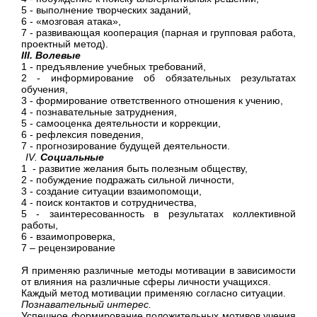
5 - выполнение творческих заданий,
6 - «мозговая атака»,
7 - развивающая кооперация (парная и группо­вая работа,
проектный метод).
III
. Волевые
1 - предъявление учебных требований,
2 - информирование об обязательных результа­тах
обучения,
3 - формирование ответственного отношения к учению,
4 - познавательные затруднения,
5 - самооценка деятельности и коррекции,
6 - рефлексия поведения,
7 - прогнозирование будущей деятельности.
IV
.
Социальные
1 - развитие желания быть полезным обществу,
2 - побуждение подражать сильной личности,
3 - создание ситуации взаимопомощи,
4 - поиск контактов и сотрудничества,
5 - заинтересованность в результатах коллектив­ной
работы,
6 - взаимопроверка,
7 – рецензирование
Я применяю различные методы мотивации в зависимости
от влияния на различные сферы личности учащихся.
Каждый метод мотивации применяю согласно ситуации.
Познавательный интерес.
Успешное формирование положительных моти­вов учения