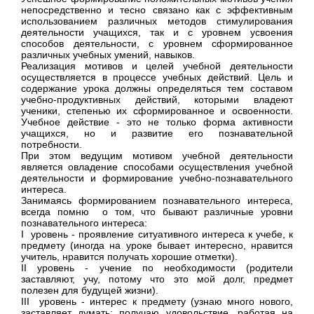
непосредственно и тесно связано как с эффективным
использованием различных методов стимулирования
деятельности учащихся, так и с уровнем усвоения
способов деятельности, с уров­нем сформированное
различных учебных умений, навыков.
Реализация мотивов и целей учебной деятель­ности
осуществляется в процессе учебных действий. Цель и
содержание урока должны определяться тем составом
учебно-продуктивных действий, которы­ми владеют
ученики, степенью их сформированное и освоенности.
Учебное действие - это не только форма активности
учащихся, но и развитие его по­знавательной
потребности.
При этом ведущим мотивом учебной деятельно­сти
является овладение способами осуществления учебной
деятельности и формирование учебно-познавательного
интереса.
Занимаясь формированием познавательного ин­тереса,
всегда помню о том, что бывают различные уровни
познавательного интереса:
I
уровень - проявление ситуативного интереса к учебе, к
предмету (иногда на уроке бывает инте­ресно, нравится
учитель, нравится получать хоро­шие отметки).
II
уровень - учение по необходимости (родители
заставляют, учу, потому что это мой долг, предмет
полезен для будущей жизни).
III
уровень - интерес к предмету (узнаю много нового,
заставляет думать; получаю удовольствие, работая на