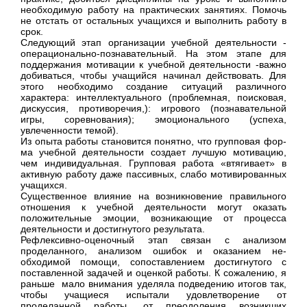
необходимую работу на практических занятиях. Помочь
не отстать от остальных учащихся и выполнить работу в
срок.
Следующий этап организации учебной деятель­ности -
операционально-познавательный. На этом
этапе для
поддержания мотивации к учебной дея­тельности -важно
добиваться, чтобы учащийся начи­нал действовать. Для
этого необходимо создание ситуаций различного
характера: интеллектуального (проблемная, поисковая,
дискуссия, противоречия,): игрового (познавательной
игры, соревнова­ния); эмоционального (успеха,
увлеченности темой).
Из опыта работы становится понятно, что групповая фор­
ма учебной деятельности создает лучшую мотива­цию,
чем индивидуальная. Групповая работа «втя­гивает» в
активную работу даже пассивных, слабо мотивированных
учащихся.
Существенное влияние на возникновение пра­вильного
отношения к учебной деятельности могут оказать
положительные эмоции, возникающие от процесса
деятельности и достигнутого результата.
Рефлексивно-оценочный этап
связан с анализом
проделанного, анализом ошибок и оказанием не­
обходимой помощи, сопоставлением достигнутого с
поставленной задачей и оценкой работы. К сожа­лению, я
раньше мало внимания уделя­ла подведению итогов так,
чтобы учащиеся испыта­ли удовлетворение от
проделанной работы, от преодоления возникших