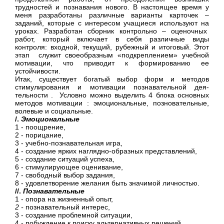
трудностей и познавания нового. В настоящее время у
меня разработаны различные варианты карточек –
заданий, которые с интересом учащиеся используют на
уроках. Разработан сборник контрольно – оценочных
работ, который включает в себя различные виды
контроля: входной, текущий, рубежный и итоговый. Этот
этап служит своеоб­разным «подкреплением» учебной
мотивации, что приводит к формированию ее
устойчивости.
Итак, существует богатый выбор форм и методов
стимулирования и мотивации познавательной дея­
тельности . Условно можно выделить 4 блока основ­ных
методов мотивации : эмоциональные, позновательные,
волевые и социальные.
/.
Эмоциональные
1 - поощрение,
2 - порицание,
3 - учебно-познавательная игра,
4 - создание ярких наглядно-образных представ­лений,
5 - создание ситуаций успеха,
6 - стимулирующее оценивание,
7 - свободный выбор задания,
8 - удовлетворение желания быть значимой лич­ностью.
//.
Познавательные
1 - опора на жизненный опыт,
2 -
познавательный интерес,
3 - создание проблемной ситуации,
4 - побуждение к поиску альтернативных реше­ний,