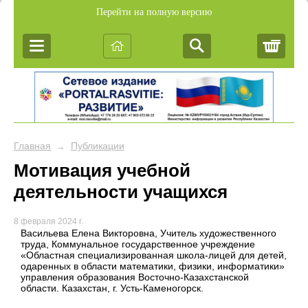
Перейти на полную версию
Корз
Главная
Публикации
→
Мотивация учебной
деятельности учащихся
8 февраля 2024 г.
Васильева Елена Викторовна, Учитель художественного
труда, Коммунальное государственное учреждение
«Областная специализированная школа-лицей для детей,
одаренных в области математики, физики, информатики»
управления образования Восточно-Казахстанской
области. Казахстан, г. Усть-Каменогорск.