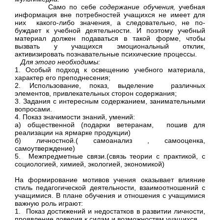
Само по себе
содержание обучения,
учебная
информация вне потребностей учащихся не имеет для
них какого-либо значения, а следовательно, не по­
буждает к учебной деятельности. И поэтому учеб­ный
материал должен подаваться в такой форме, чтобы
вызвать у учащихся эмоциональный отклик,
активизировать познавательные психические процессы.
Для этого необходимы:
1. Особый подход к освещению учебного мате­риала,
характер его преподнесения;
2. Использование, показ, выделение различ­ных
элементов, привлекательных сторон содер­жания;
3. Задания с интересным содержанием, занимательными
вопросами.
4.
Показ
значимости знаний, умений:
а) общественной (подарки ветеранам, пошив для
реализации на ярмарке продукции)
б) личностной.( самоанализ , самооценка,
самоутверждение)
5. Межпредметные связи.(связь теории с практикой, с
социологией, химией, экологией, экономикой)
На формирование мотивов учения оказывает влияние
стиль педагогической деятельности, взаимо­отношений с
учащимися. В плане обучения и отношения с учащимися
важную роль играют:
1. Показ достижений и недостатков в развитии личности,
проявление доверия к силам и возмож­ностям учащихся.