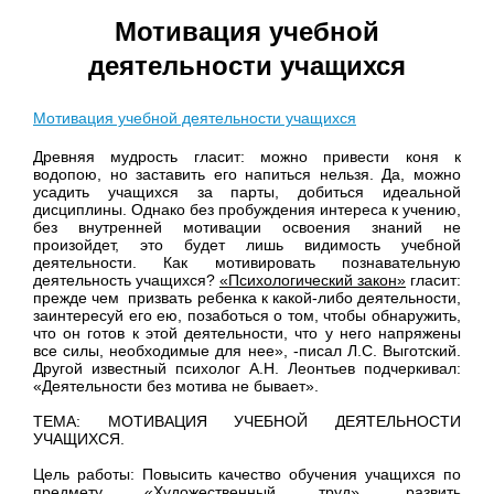
Мотивация учебной
деятельности учащихся
Мотивация учебной деятельности учащихся
Древняя мудрость гласит: можно привести коня к
водопою, но заставить его напиться нельзя. Да, можно
усадить учащихся за парты, добиться идеальной
дисциплины. Однако без пробуждения интереса к учению,
без внутренней мотивации освоения знаний не
произойдет, это будет лишь видимость учебной
деятельности. Как мотивировать познавательную
деятельность учащихся?
«Психологический закон»
гласит:
прежде чем призвать ребенка к какой-либо деятельнос­ти,
заинтересуй его ею, позаботься о том, чтобы обнаружить,
что он готов к этой деятельности, что у него напряжены
все силы, необходимые для нее», -писал Л.С. Выготский.
Другой известный психолог А.Н. Леонтьев подчеркивал:
«Деятельности без мо­тива не бывает».
ТЕМА: МОТИВАЦИЯ УЧЕБНОЙ ДЕЯТЕЛЬНОСТИ
УЧАЩИХСЯ.
Цель работы: Повысить качество обучения учащихся по
предмету «Художественный труд», развить