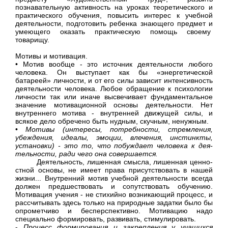
познавательную активность на уроках теоретического и
практического обучения, повысить интерес к учебной
деятельности, подготовить ребенка знающего предмет и
умеющего оказать практическую помощь своему
товарищу.
Мотивы и мотивация.
• Мотив вообще - это источник деятельности лю­бого
человека. Он выступает как бы «энергетиче­ской
батареей» личности, и от его силы зависит интенсивность
деятельности человека. Любое обращение к пси­хологии
личности так или иначе высвечивает фун­даментальное
значение мотивационной основы деятельности. Нет
внутреннего мотива - внутрен­ней движущей силы, и
всякое дело обречено быть нудным, скучным, ненужным.
•
Мотивы (интересы, потребности, стремления,
убеждения, идеалы, эмоции, влечения, инстинкты,
установки) - это то, что побуждает человека к дея­
тельности, ради чего она совершается.
Деятельность, лишенная смысла, лишенная ценно­
стной основы, не имеет права присутствовать в нашей
жизни... Внутренний мотив учебной деятельности всегда
должен предшествовать и сопутствовать обучению.
Мотивация учения - не стихийно возникающий про­цесс, и
рассчитывать здесь только на природные задатки было бы
опрометчиво и бесперспективно. Мотивацию надо
специально формировать, раз­вивать, стимулировать.
-
Процесс формирования и закрепления у учащихся