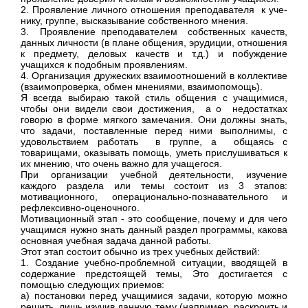
2. Проявление личного отношения преподавателя к уче­
нику, группе, высказывание собственного мнения.
3. Проявление преподавателем собственных качеств,
данных личности (в плане общения, эрудиции, от­ношения
к предмету, деловых качеств и т.д.) и по­буждение
учащихся к подобным проявлениям.
4. Организация дружеских взаимоотношений в коллективе
(взаимопроверка, обмен мнениями, взаимопомощь).
Я всегда выбираю такой стиль общения с учащимися,
чтобы они видели свои достижения, а о недостатках
говорю в форме мягкого замечания. Они должны знать,
что задачи, поставленные перед ними выполнимы, с
удовольствием работать в группе, а общаясь с
товарищами, оказывать помощь, уметь прислушиваться к
их мнению, что очень важно для учащегося.
При организации учебной деятельности, изуче­ние
каждого раздела или темы состоит из 3 этапов:
мотивационного, операционально-позна­вательного и
рефлексивно-оценочного.
Мотивационный этап - это сообщение, почему и для чего
учащимся нужно знать данный раздел про­граммы, какова
основная учебная задача данной работы.
Этот этап состоит обычно из трех учебных дей­ствий:
1. Создание учебно-проблемной ситуации, вводя­щей в
содержание предстоящей темы, Это дости­гается с
помощью следующих приемов:
а) постановки перед учащимися задачи, которую можно
решить, лишь изучив данную тему (например, раскроить и