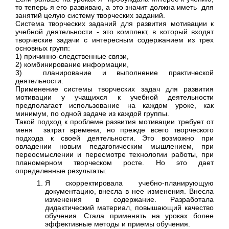
то теперь я его развиваю, а это зна­чит должна иметь для
занятий целую систему твор­ческих заданий.
Система творческих заданий для развития мотивации к
учебной деятельности - это комплект, в ко­торый входят
творческие задачи с интересным со­держанием из трех
основных групп:
1) причинно-следственные связи,
2) комбинирование информации,
3) планирование и выполнение практической
деятельности.
Применение системы творческих задач для раз­вития
мотивации у учащихся к учебной деятельнос­ти
предполагает использование на каждом уроке, как
минимум, по одной задаче из каждой группы.
Такой подход к проблеме развития мотивации требует от
меня затрат времени, но прежде все­го творческого
подхода к своей деятельности. Это возможно при
овладении новым педагогическим мышлением, при
переосмыслении и пересмотре технологии работы, при
планомерном творческом росте. Но это дает
определенные результаты:
Я скорректировала учебно-планирующую
документацию, внесла в нее изменения. Внесла
изменения в содержание. Разработала
дидактический материал, повышающий качество
обучения. Стала применять на уроках более
эффективные методы и приемы обучения.