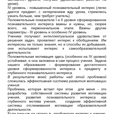
уроке).
IV
уровень - повышенный познавательный инте­рес (легко
дается предмет; с нетерпением жду уро­ка, стремлюсь
узнать больше, чем требует учитель).
Положительные показатели
I
и
II
уровня сформиро­ванное
познавательного интереса важны и нужны, но, скорее
всего, на первоначальном этапе. Важны другие
параметры -
III
уровень и особенно
IV
уровень.
Ученики получают интеллектуальное удоволь­ствие от
решения задач, проявляют интерес к обоб­щениям. Им
интересны не только знания, но и способы их добывания,
они испытывают инте­рес к самообразовательной
деятельности.
Положительная мотивация здесь (особенно на
IV
уровне)
устойчивая, и она заложена в сам про­цесс учения. Задача
нашего обра­зования - формирование достаточного
уровня сфор­мированности интереса к предмету и
глубинного познавательного интереса.
В результате моей работы над этой проблемой
сложилась эффективная система развития мотивации
учения.
Проблема, которая встает при этом для меня - это
разработка собственной системы развития мотивации
учения, развития познавательного инте­реса как
глубинного мотива учения, создание эффективной
системы отслеживания мотивации образовательной
деятельности.
Если раньше на уроках я пробуждала интерес к учению,