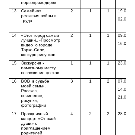
первопроходцев»
13
Семейная
2
1
1
19.03.18
реликвия войны и
02.04.18
труда
14
«Этот город самый
2
1
1
09.04.18
лучший..»Просмотр
16.04.18
видео о городе
Тарко-Сале,
конкурс рисунков
15
Экскурсия к
1
1
1
23.04.18
памятному месту,
возложение цветов.
16
ВОВ в судьбе
3
1
2
07.05.18
моей семьи.
14.05.18
Рассказ,
сочинение,
21.05.18
рисунки,
фотографии
17
Праздничный
4
2
2
28.05.18
концерт «От всей
души» с
приглашением
родителей