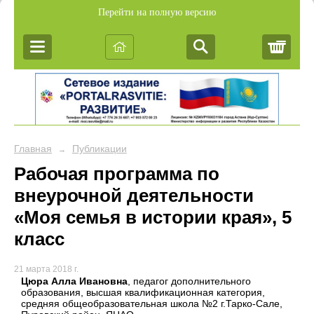
Перейти на полную версию
Корз
Главная
Публикации
→
Рабочая программа по
внеурочной деятельности
«Моя семья в истории края», 5
класс
21 марта 2018 г.
Цюра Алла Ивановна
, педагог дополнительного
образования, высшая квалификационная категория,
средняя общеобразовательная школа №2 г.Тарко-Сале,