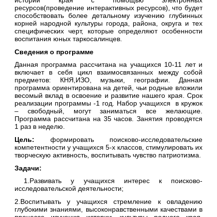
истории края с помощью электронных
ресурсов(проведение интерактивных ресурсов), что будет
способствовать более детальному изучению глубинных
корней народной культуры города, района, округа и тех
специфических черт, которые определяют особенности
воспитания юных таркосалинцев.
Сведения о программе
Данная программа рассчитана на учащихся 10-11 лет и
включает в себя цикл взаимосвязанных между собой
предметов: КНЯ,ИЗО, музыки, географии. Данная
программа ориентирована на детей, чьи родные вложили
весомый вклад в освоение и развитие нашего края. Срок
реализации программы -1 год. Набор учащихся в кружок
– свободный, могут заниматься все желающие.
Программа рассчитана на 35 часов. Занятия проводятся
1 раз в неделю.
Цель:
формировать поисково-исследовательские
компетентности у учащихся 5-х классов, стимулировать их
творческую активность, воспитывать чувство патриотизма.
Задачи:
1.Развивать у учащихся интерес к поисково-
исследовательской деятельности;
2.Воспитывать у учащихся стремление к овладению
глубокими знаниями, высоконравственными качествами в