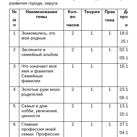
развития города, округа.
№
Наименование
Кол-
Теория
Прак
Дата
темы
во
провед
п/
тика
п
часов
ния
1
Знакомьтесь, это
2
1
1
18.09.17
мои родные
25.09.1
2
Загляните в
2
1
1
02.10.17
семейный альбом
09.10.17
3
Что означает моё
1
1
16.10.17
имя и фамилия.
Семейные
фамилии
4
Золотые руки моих
2
1
1
23.10.17
родителей
06.11.17
5
Семья и дом:
2
1
1
13.11.17
хобби, увлечения,
20.11.17
ценности
6
Главная
2
1
1
27.11.17
профессия моей
04.12.17
семьи. Профессии