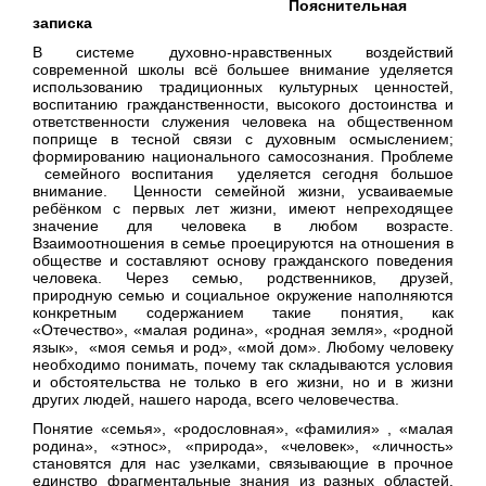
Поясн
ительная
записка
В системе духовно-нравственных воздействий
современной школы всё большее внимание уделяется
использованию традиционных культурных ценностей,
воспитанию гражданственности, высокого достоинства и
ответственности служения человека на общественном
поприще в тесной связи с духовным осмыслением;
формированию национального самосознания. Проблеме
семейного воспитания уделяется сегодня большое
внимание. Ценности семейной жизни, усваиваемые
ребёнком с первых лет жизни, имеют непреходящее
значение для человека в любом возрасте.
Взаимоотношения в семье проецируются на отношения в
обществе и составляют основу гражданского поведения
человека. Через семью, родственников, друзей,
природную семью и социальное окружение наполняются
конкретным содержанием такие понятия, как
«Отечество», «малая родина», «родная земля», «родной
язык», «моя семья и род», «мой дом». Любому человеку
необходимо понимать, почему так складываются условия
и обстоятельства не только в его жизни, но и в жизни
других людей, нашего народа, всего человечества.
Понятие «семья», «родословная», «фамилия» , «малая
родина», «этнос», «природа», «человек», «личность»
становятся для нас узелками, связывающие в прочное
единство фрагментальные знания из разных областей,