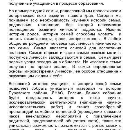
полученные учащимися в процессе образования.
На примере одной семьи, родословной мы прослеживаем
исторические вехи развития нашего края. Сегодня мы
понимаем всю необходимость изучения истории семьи,
родословия, генеалогии, без которой невозможно
полноценное развитие личности подростка. Именно
история родов, история семей способны уловить и
понять такие аспекты, грани, историю страны. В любом
обществе рождение человека как личности начинается с
его семьи. Семья является основой для воспитания
человека. Самые первые и часто самые важные мотивы
поступков личности закладываются в семье. Семья даёт
первые уроки поведения в обществе. Но человек в семье
получает не просто знания. В семье определяются
основы мировоззрения личности, её особое отношение к
окружающим людям и себе.
Возросший интерес учащихся к истории своей семьи
позволяет собрать уникальный материал из истории
Пуровского района, ЯНАО, России. Данное собрание
будет представлять интерес с точки научно-
исследовательской деятельности (написание научно-
исследовательских работ) и станет своеобразной
пропагандой семейных ценностей (проведение классных
часов, внеклассных мероприятий с привлечением
родителей, представителей общественности), также это
уникальная возможность познакомиться с ролью семьи в