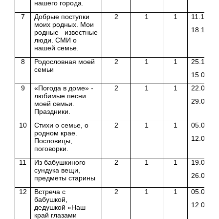
нашего города.
7
Добрые поступки
2
1
1
11.12.17
моих родных. Мои
18.12.17
родные –известные
люди. СМИ о
нашей семье.
8
Родословная моей
2
1
1
25.12.17
семьи
15.01.18
9
«Погода в доме» -
2
1
1
22.01.18
любимые песни
29.01.18
моей семьи.
Праздники.
10
Стихи о семье, о
2
1
1
05.02.18
родном крае.
12.02.18
Пословицы,
поговорки.
11
Из бабушкиного
2
1
1
19.02.18
сундука вещи,
26.02.18
предметы старины
12
Встреча с
2
1
1
05.03.18
бабушкой,
12.03.18
дедушкой «Наш
край глазами