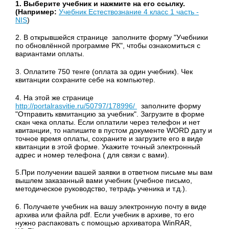
1. Выберите учебник и нажмите на его ссылку.
(Например:
Учебник Естествознание 4 класс 1 часть -
NIS
)
2. В открывшейся странице заполните форму "Учебники
по обновлённой программе РК", чтобы ознакомиться с
вариантами оплаты.
3. Оплатите 750 тенге (оплата за один учебник). Чек
квитанции сохраните себе на компьютер.
4. На этой же странице
http://portalrasvitie.ru/50797/178996/
заполните форму
"Отправить квмитанцию за учебник". Загрузите в форме
скан чека оплаты. Если оплатили через телефон и нет
квитанции, то напишите в пустом документе WORD дату и
точное время оплаты, сохраните и загрузите его в виде
квитанции в этой форме. Укажите точный электронный
адрес и номер телефона ( для связи с вами).
5.При получении вашей заявки в ответном письме мы вам
вышлем заказанный вами учебник (учебное письмо,
методическое руководство, тетрадь ученика и т.д.).
6. Получаете учебник на вашу электронную почту в виде
архива или файла pdf. Если учебник в архиве, то его
нужно распаковать с помощью архиватора WinRAR,