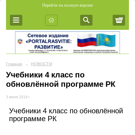
Перейти на полную версию
Корз
Главная
НОВОСТИ
→
Учебники 4 класс по
обновлённой программе РК
3 июля 2019 г.
Учебники 4 класс по обновлённой
программе РК