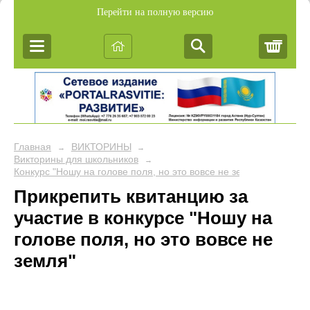
Перейти на полную версию
Корз
Главная
ВИКТОРИНЫ
→
→
Викторины для школьников
→
Конкурс "Ношу на голове поля, но это вовсе не земля"
Прикрепить квитанцию за
участие в конкурсе "Ношу на
голове поля, но это вовсе не
земля"