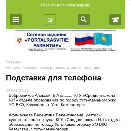
Перейти на полную версию
Корз
Главная
→
Республиканский конкурс декоративно-прикладного творчеств
Подставка для телефона
20 мая 2022 г.
Бобровников Алексей, 5 А класс, КГУ «Средняя школа
№7» отдела образования по городу Усть-Каменогорску
УО ВКО, Казахстан, г. Усть-Каменогорск.
Афанасьева Валентина Валентиновна, учитель
художественного труда, КГУ «Средняя школа №7» отдела
образования по городу Усть-Каменогорску УО ВКО,
Казахстан, г. Усть-Каменогорск