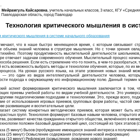
г.
 Мейрамгуль Кайсаровна
, учитель начальных классов, 3 класс, КГУ «Сре
, Павлодарская область, город Павлодар
Технология критического мышления в сис
я критического мышления в системе начального образования
мечают, что в наше быстро меняющееся время, с которым связывают ст
е объема знаний человека в структуре мышления. Но с точки зрения овла
стихийно. Поэтому продуктивность мыслительной деятельности школьников,
ре отвечает задачам современного обучения. Мыслительный процесс начинает
пособа решения. Если есть стремление что-то понять, в чем-то разобраться, т
й есть возможность выбрать методы и технологии обучения, которые, по их 
процесса. На уроках русского языка, на этапе усвоения новых знаний мо
— это один из видов интеллектуальной деятельности человека, которы
ости подхода к окружающему его информационному полю. Данный термин мо
кий аспект формирования критического мышления заключается в том, чт
щих приемы учебной работы по видам учебной деятельности. Это универса
 другими педагогическими подходами и технологиями. Это, прежде всего, под
вие от использования игровых приемов, групповых форм работы, частой см
ове развивающие и воспитательные цели.
агает систему конкретных методических приемов, которая может быть ис
зрастных групп. Технология формирует базовые навыки человека, открытого
тва, развивает качества гражданина открытого общества, включённого в межк
ехнологии положен базовый дидактический цикл, состоящий из трех этапов (с
за (5 минут) Вызов (пробуждение имеющихся знаний интереса к получению
за (25 минут) Осмысление содержания (получение новой информации)
за (10 минут) Рефлексия (осмысление, рождение нового знания)