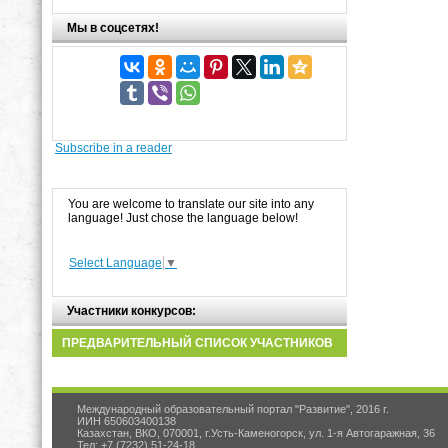
Мы в соцсетях!
Subscribe in a reader
You are welcome to translate our site into any
language! Just chose the language below!
Select Language
▼
Участники конкурсов:
ПРЕДВАРИТЕЛЬНЫЙ СПИСОК УЧАСТНИКОВ
Международный образовательный портал "Развитие", 2016 г.
ИИН 650603400138
Казахстан, ВКО, 070001, г.Усть-Каменогорск, ул. 1-я Автогаражная, 36
Тел: +7 (7232) 51-24-18