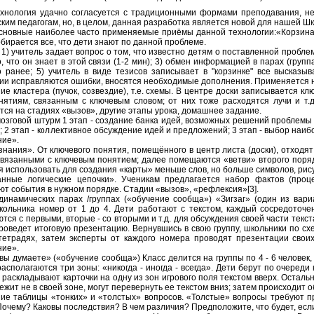
хнология удачно согласуется с традиционными формами преподавания, 
ким педагогам, но, в целом, данная разработка является новой для нашей Шк
новные наиболее часто применяемые приёмы данной технологии:«Корзина» и
обирается все, что дети знают по данной проблеме.
 1) учитель задает вопрос о том, что известно детям о поставленной пробле
о, что он знает в этой связи (1-2 мин); 3) обмен информацией в парах (груп
о ранее; 5) учитель в виде тезисов записывает в "корзинке" все высказ
и исправляются ошибки, вносятся необходимые дополнения. Применяется на
ие кластера (пучок, созвездие), т.е. схемы. В центре доски записывается кл
нятиям, связанным с ключевым словом; от них тоже расходятся лучи и т.
тся на стадиях «вызов», другие этапы урока, домашнее задание.
озговой штурм 1 этап - создание банка идей, возможных решений проблемы (
); 2 этап - коллективное обсуждение идей и предложений; 3 этап - выбор на
ие».
знания». От ключевого понятия, помещённого в центр листа (доски), отходя
связанными с ключевым понятием; далее помещаются «ветви» второго поря
я использовать для создания «карты» меньше слов, но больше символов, рису
нные логические цепочки». Ученикам предлагается набор фактов (проце
ют события в нужном порядке. Стадии «вызов», «рефлексия»[3].
динамических парах /группах («обучение сообща») «Зигзаг» (один из вари
кольника номер от 1 до 4. Дети работают с текстом, каждый сосредоточ
тся с первыми, вторые - со вторыми и т.д. для обсуждения своей части текс
роведет итоговую презентацию. Вернувшись в свою группу, школьники по схе
тетрадях, затем эксперты от каждого номера проводят презентации свои
ие».
 вы думаете» («обучение сообща») Класс делится на группы по 4 - 6 человек,
располагаются три зоны: «никогда - иногда - всегда». Дети берут по очеред
) раскладывают карточки на одну из зон игрового поля текстом вверх. Осталь
лежит не в своей зоне, могут перевернуть ее текстом вниз; затем происходи
ие таблицы «тонких» и «толстых» вопросов. «Толстые» вопросы требуют про
Почему? Каковы последствия? В чем различия? Предположите, что будет, если