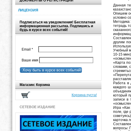
ДОКУМЕНТЫ О РЕГИСТРАЦИИ
Данная те
казахстанс
ЛИЦЕНЗИЯ
Опишем ос
условно с
Методика:
Подписаться на уведомления! Бесплатная
тетрадь т
информационная рассылка. Подпишись и
сказанног
будь в курсе всех событий!
информаци
Составлен
другим по
Используе
Email
*
Учебный м
10-15 мин
«осмыслен
Ваше имя
«Карта по
словами, 
Хочу быть в курсе всех событий!
стремитьс
«Перепута
расставля
Работа в 
Магазин: Корзина
каждого ш
объединяю
Корзина пуста!
который п
записи в 
«осмыслен
СЕТЕВОЕ ИЗДАНИЕ
Игра «Как
поле, где 
советуясь
карточка 
Составлен
вопросы: 