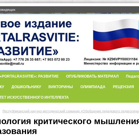
бовидящих
PORTALRASVITIE»: РАЗВИТИЕ
ОПУБЛИКОВАТЬ МАТЕРИАЛ
Педаго
КУ
ДОШКОЛЬНИКУ
ВИКТОРИНЫ
ОЛИМПИАДА
РЕЦЕНЗИЯ
ТЕТ ИСКУССТВЕННОГО ИНТЕЛЛЕКТА
Республиканский научно-методический семинар «Обобщение передового педагогиче
нология критического мышления
азования