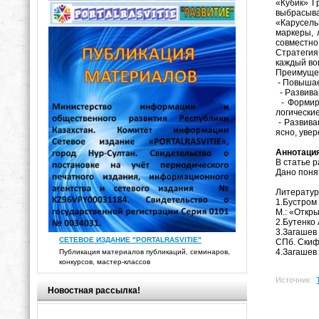
«Кубик» Г
выбрасыва
«Карусель
маркеры, 
совместно
Стратегия
каждый во
Преимущес
- Повышае
- Развива
- Формиру
логически
- Развива
ясно, уве
Аннотаци
В статье 
Дано поня
Литератур
1.Бустром 
М.: «Откр
2.Бутенко 
3.Загашев 
СЕТЕВОЕ ИЗДАНИЕ "PORTALRASVITIE"
СПб. Скиф
4.Загашев 
Публикация материалов публикаций, семинаров,
конкурсов, мастер-классов
Источник:
Новостная рассылка!