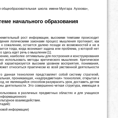
дняя общеобразовательная школа имени Мухтара Ауэзова»,
теме начального образования
ремительный рост информации, высокими темпами происходит
дения логическими законами процесс мышления протекает, как
 к сожалению, остается далеко позади их возможностей и не в
ся тогда, когда возникает задача или проблема, у которой нет
о здесь идет речь о мышлении [1].
мнению, наиболее оптимальны для построения и конструирования
жно использовать методы критического мышления. Критическое
й характеризуется высоким уровнем восприятия, понимания,
жет относиться практически ко всей умственной деятельности
о данная технология представляет собой систему стратегий,
льная, проникающая, «надпредметная» технология, открытая к
ход, не являющийся способом разукрасить урок, доставить детям
ены деятельности. Это совершенно четкая структура, имеющая в
пользована в различных предметных областях и для учащихся
 информационного
ультурное взаимодействие.
тадий):
 новой информации)