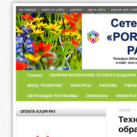
на главную
поиск по сайту
корзина
карта сайта
версия для сла
Главная
СБОРНИК МАТЕРИАЛОВ СЕТЕВОГО ИЗДАНИЯ «
МИОЦ "РАЗВИТИЕ"
КОНКУРСЫ
УЧИТЕЛЮ
УЧЕНИ
ОБУЧАЮЩИЕ ПРОГРАММЫ
СЕМИНАРЫ
УНИВЕРСИ
Главная
→
ОПЛАТА KASPI PAY
Тех
обр