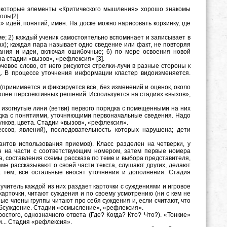
некоторые элементы «Критического мышления» хорошо знакомы
олы[2].
дей, понятий, имен. На доске можно нарисовать корзинку, где
ме; 2) каждый ученик самостоятельно вспоминает и записывает в
пах); каждая пара называет одно сведение или факт, не повторяя
ывания и идеи, включая ошибочные; 6) по мере освоения новой
 стадии «вызов», «рефлексия» [3].
ючевое слово, от него рисуются стрелки-лучи в разные стороны к
д. В процессе уточнения информации кластер видоизменяется.
принимается и фиксируется всё, без изменений и оценок, около
иболее перспективных решений. Используется на стадиях «вызов»,
т изогнутые лини (ветви) первого порядка с помещенными на них
дка с понятиями, уточняющими первоначальные сведения. Надо
нков, цвета. Стадии «вызов», «рефлексия».
ссов, явлений), последовательность которых нарушена; дети
антов использования приемов). Класс разделен на четверки, у
ен на части с соответствующим номером, затем первые номера
та, составления схемы рассказа по теме и выбора представителя,
ме рассказывают о своей части текста, слушают других, делают
х тем, все остальные вносят уточнения и дополнения. Стадия
 учитель каждой из них раздает карточки с суждениями и игровое
и карточки, читают суждения и по своему усмотрению (ни с кем не
ные члены группы читают про себя суждения и, если считают, что
т обсуждение. Стадии «осмысление», «рефлексия».
стого, однозначного ответа (Где? Когда? Кто? Что?). «Тонкие»
... Стадия «рефлексия».