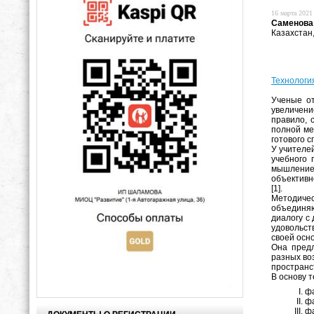
16 марта 2021 
Саменова
Казахстан
Технологи
Ученые от
увеличени
правило, 
полной ме
готового с
У учителе
учебного 
мышление 
объективн
[1].
Методичес
объединяю
диалогу с
удовольст
своей осн
Она предл
разных во
пространс
В основу т
фа
фа
фа