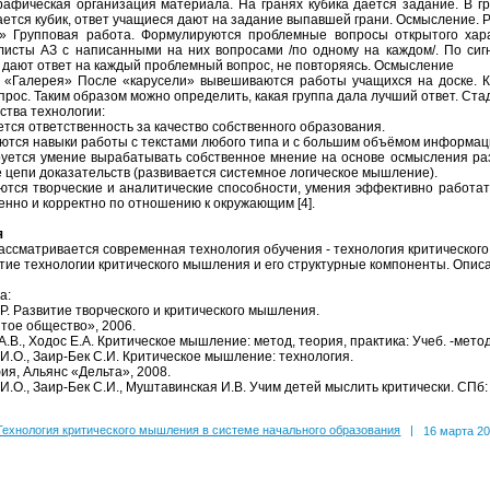
рафическая организация материала. На гранях кубика дается задание. В г
ется кубик, ответ учащиеся дают на задание выпавшей грани. Осмысление. Р
» Групповая работа. Формулируются проблемные вопросы открытого хара
листы АЗ с написанными на них вопросами /по одному на каждом/. По сиг
 дают ответ на каждый проблемный вопрос, не повторяясь. Осмысление
 «Галерея» После «карусели» вывешиваются работы учащихся на доске. К
прос. Таким образом можно определить, какая группа дала лучший ответ. Ст
тва технологии:
тся ответственность за качество собственного образования.
ются навыки работы с текстами любого типа и с большим объёмом информа
ется умение вырабатывать собственное мнение на основе осмысления разл
е цепи доказательств (развивается системное логическое мышление).
ются творческие и аналитические способности, умения эффективно работа
ренно и корректно по отношению к окружающим [4].
я
рассматривается современная технология обучения - технология критическо
тие технологии критического мышления и его структурные компоненты. Опис
а:
Р. Развитие творческого и критического мышления.
ытое общество», 2006.
А.В., Ходос Е.А. Критическое мышление: метод, теория, практика: Учеб. -метод
И.О., Заир-Бек С.И. Критическое мышление: технология.
ия, Альянс «Дельта», 2008.
И.О., Заир-Бек С.И., Муштавинская И.В. Учим детей мыслить критически. СПб:
Технология критического мышления в системе начального образования
|
16 марта 20