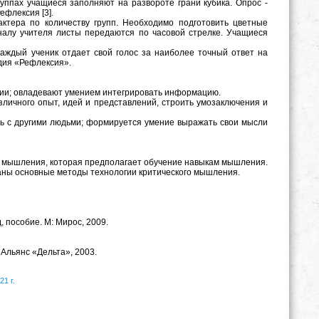
руппах учащиеся заполняют на развороте грани кубика. Опрос -
ефлексия [3].
ктера по количеству групп. Необходимо подготовить цветные
налу учителя листы передаются по часовой стрелке. Учащиеся
аждый ученик отдает свой голос за наиболее точный ответ на
адия «Рефлексия».
ции; овладевают умением интегрировать информацию.
ичного опыт, идей и представлений, строить умозаключения и
ть с другими людьми; формируется умение выражать свои мысли
го мышления, которая предполагает обучение навыкам мышления.
аны основные методы технологии критического мышления.
, пособие. М: Мирос, 2009.
 Альянс «Дельта», 2003.
21 г.