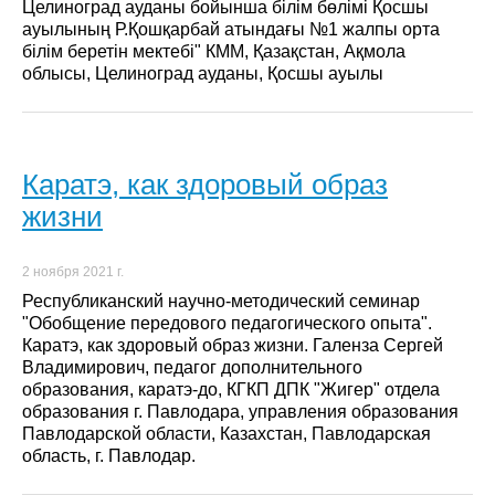
Целиноград ауданы бойынша білім бөлімі Қосшы
ауылының Р.Қошқарбай атындағы №1 жалпы орта
білім беретін мектебі" КММ, Қазақстан, Ақмола
облысы, Целиноград ауданы, Қосшы ауылы
Каратэ, как здоровый образ
жизни
2 ноября 2021 г.
Республиканский научно-методический семинар
"Обобщение передового педагогического опыта".
Каратэ, как здоровый образ жизни. Галенза Сергей
Владимирович, педагог дополнительного
образования, каратэ-до, КГКП ДПК "Жигер" отдела
образования г. Павлодара, управления образования
Павлодарской области, Казахстан, Павлодарская
область, г. Павлодар.