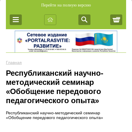
Перейти на полную версию
Корз
Главная
Республиканский научно-
методический семинар
«Обобщение передового
педагогического опыта»
Республиканский научно-методический семинар
«Обобщение передового педагогического опыта»