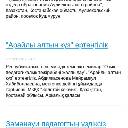
отдела образования Аулиекольского района",
Казахстан, Костанайская область, Аулиекольский
район, поселок Кушмурун
"Арайлы алтын күз" ертеңгілік
26 октября 2021 г.
Республикалық ғылыми-әдістемелік семинар "Озық
педагогикалық тәжірибені жалпылау". "Арайлы алтын
күз" ертеңгілік. Абдилкасенова Мейрамкул
Хабиболлаевна, мектепке дейінгі ұйымдарда
тәрбиеші, МКҚК "Золотой ключик", Қазақстан,
Қостанай облысы, Арқалық қаласы
Заманауи педагогтың үздіксіз