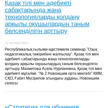
Қазақ тілі мен әдебиеті
сабақтарында жаңа
технологияларды қолдану
арқылы оқушылардың таным
белсенділігін арттыру
12 октября 2021 г.
Республикалық ғылыми-әдістемелік семинар "Озық
педагогикалық тәжірибені жалпылау". Қазақ тілі мен
әдебиеті сабақтарында жаңа технологияларды
қолдану арқылы оқушылардың таным белсенділігін
арттыру. Махметова Асель Нурлановна, Қазақ тілі мен
әдебиеті мұғалімі, "№ 2 Новоишим орта мектебі" КММ,
СҚО, Ғабит Мүсірепов атындағы ауданы, Новоишим
селосы
«Стратегии для обучения