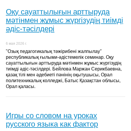
Оқу сауаттылығын арттыруда
мәтінмен жұмыс жүргізудің тиімді
әдіс-тәсілдері
6 мая 2026 г.
"Озық педагогикалық тәжірибені жалпылау"
республикалық ғылыми-әдістемелік семинар. Оқу
сауаттылығын арттыруда мәтінмен жұмыс жүргізудің
тиімді әдіс-тәсілдері. Бейлова Маржан Серикбаевна,
қазақ тілі мен әдебиеті пәнінің оқытушысы, Орал
политехникалық колледжі, Батыс Қазақстан облысы,
Орал қаласы.
Игры со словом на уроках
русского языка как фактор