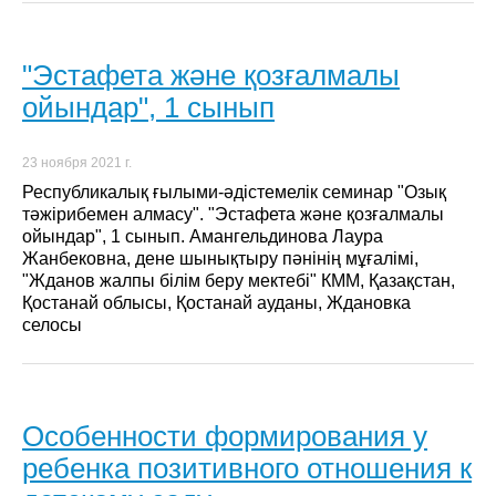
"Эстафета және қозғалмалы
ойындар", 1 сынып
23 ноября 2021 г.
Республикалық ғылыми-әдістемелік семинар "Озық
тәжірибемен алмасу". "Эстафета және қозғалмалы
ойындар", 1 сынып. Амангельдинова Лаура
Жанбековна, дене шынықтыру пәнінің мұғалімі,
"Жданов жалпы білім беру мектебі" КММ, Қазақстан,
Қостанай облысы, Қостанай ауданы, Ждановка
селосы
Особенности формирования у
ребенка позитивного отношения к