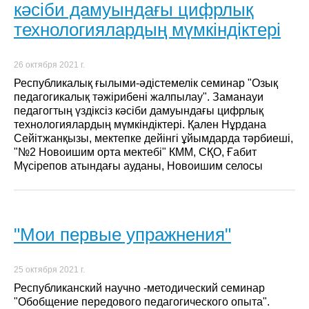
кәсіби дамуындағы цифрлық
технологиялардың мүмкіндіктері
26 октября 2021 г.
Республикалық ғылыми-әдістемелік семинар "Озық
педагогикалық тәжірибені жалпылау". Заманауи
педагогтың үздіксіз кәсіби дамуындағы цифрлық
технологиялардың мүмкіндіктері. Қален Нұрдана
Сейітжанқызы, мектепке дейінгі ұйымдарда тәрбиеші,
"№2 Новоишим орта мектебі" КММ, СҚО, Ғабит
Мүсірепов атындағы ауданы, Новоишим селосы
"Мои первые упражнения"
25 октября 2021 г.
Республиканский научно -методический семинар
"Обобщение передового педагогического опыта".