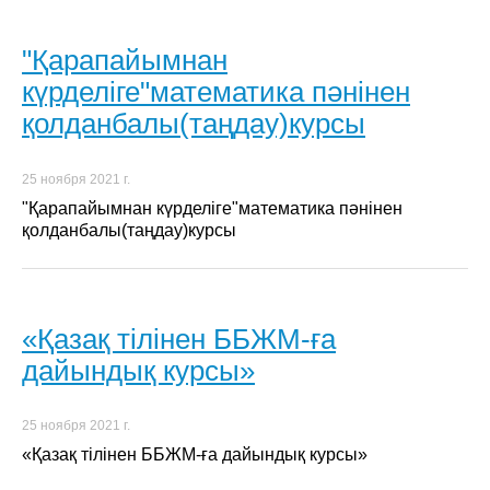
"Қарапайымнан
күрделіге"математика пәнінен
қолданбалы(таңдау)курсы
25 ноября 2021 г.
"Қарапайымнан күрделіге"математика пәнінен
қолданбалы(таңдау)курсы
«Қазақ тілінен ББЖМ-ға
дайындық курсы»
25 ноября 2021 г.
«Қазақ тілінен ББЖМ-ға дайындық курсы»