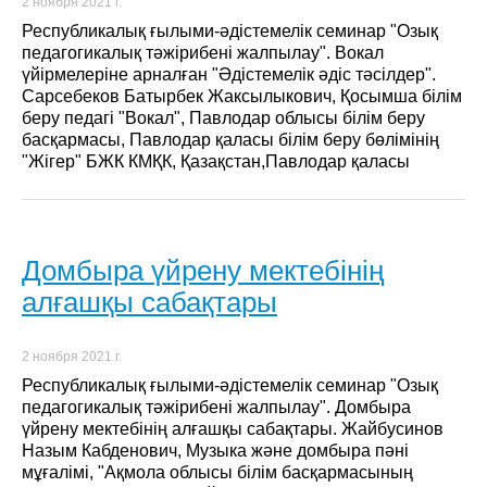
2 ноября 2021 г.
Республикалық ғылыми-әдістемелік семинар "Озық
педагогикалық тәжірибені жалпылау". Вокал
үйірмелеріне арналған "Әдістемелік әдіс тəсілдер".
Сарсебеков Батырбек Жаксылыкович, Қосымша білім
беру педагі "Вокал", Павлодар облысы білім беру
басқармасы, Павлодар қаласы білім беру бөлімінің
"Жігер" БЖК КМҚК, Қазақстан,Павлодар қаласы
Домбыра үйрену мектебінің
алғашқы сабақтары
2 ноября 2021 г.
Республикалық ғылыми-әдістемелік семинар "Озық
педагогикалық тәжірибені жалпылау". Домбыра
үйрену мектебінің алғашқы сабақтары. Жайбусинов
Назым Кабденович, Музыка және домбыра пәні
мұғалімі, "Ақмола облысы білім басқармасының