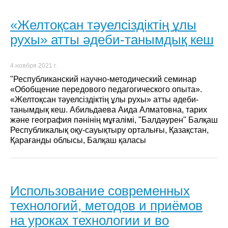
«Желтоқсан тәуелсіздіктің ұлы
рухы» атты әдеби-танымдық кеш
4 ноября 2021 г.
"Республиканский научно-методический семинар
«Обобщение передового педагогического опыта».
«Желтоқсан тәуелсіздіктің ұлы рухы» атты әдеби-
танымдық кеш. Абильдаева Аида Алматовна, тарих
және география пәнінің мұғалімі, "Балдәурен" Балқаш
Республикалық оқу-сауықтыру орталығы, Қазақстан,
Қарағанды облысы, Балқаш қаласы
Использование современных
технологий, методов и приёмов
на уроках технологии и во