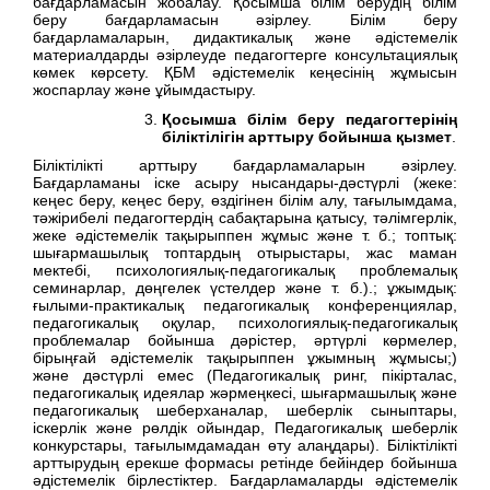
бағдарламасын жобалау. Қосымша білім берудің білім
беру бағдарламасын әзірлеу. Білім беру
бағдарламаларын, дидактикалық және әдістемелік
материалдарды әзірлеуде педагогтерге консультациялық
көмек көрсету. ҚБМ әдістемелік кеңесінің жұмысын
жоспарлау және ұйымдастыру.
Қосымша білім беру педагогтерінің
біліктілігін арттыру бойынша қызмет
.
Біліктілікті арттыру бағдарламаларын әзірлеу.
Бағдарламаны іске асыру нысандары-дәстүрлі (жеке:
кеңес беру, кеңес беру, өздігінен білім алу, тағылымдама,
тәжірибелі педагогтердің сабақтарына қатысу, тәлімгерлік,
жеке әдістемелік тақырыппен жұмыс және т. б.; топтық:
шығармашылық топтардың отырыстары, жас маман
мектебі, психологиялық-педагогикалық проблемалық
семинарлар, дөңгелек үстелдер және т. б.).; ұжымдық:
ғылыми-практикалық педагогикалық конференциялар,
педагогикалық оқулар, психологиялық-педагогикалық
проблемалар бойынша дәрістер, әртүрлі көрмелер,
бірыңғай әдістемелік тақырыппен ұжымның жұмысы;)
және дәстүрлі емес (Педагогикалық ринг, пікірталас,
педагогикалық идеялар жәрмеңкесі, шығармашылық және
педагогикалық шеберханалар, шеберлік сыныптары,
іскерлік және рөлдік ойындар, Педагогикалық шеберлік
конкурстары, тағылымдамадан өту алаңдары). Біліктілікті
арттырудың ерекше формасы ретінде бейіндер бойынша
әдістемелік бірлестіктер. Бағдарламаларды әдістемелік