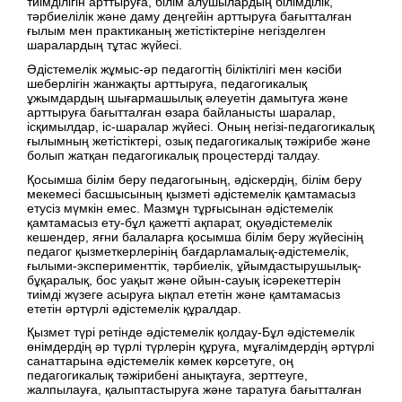
тиімділігін арттыруға, білім алушылардың білімділік,
тәрбиелілік және даму деңгейін арттыруға бағытталған
ғылым мен практиканың жетістіктеріне негізделген
шаралардың тұтас жүйесі.
Әдістемелік жұмыс-әр педагогтің біліктілігі мен кәсіби
шеберлігін жанжақты арттыруға, педагогикалық
ұжымдардың шығармашылық әлеуетін дамытуға және
арттыруға бағытталған өзара байланысты шаралар,
ісқимылдар, іс-шаралар жүйесі. Оның негізі-педагогикалық
ғылымның жетістіктері, озық педагогикалық тәжірибе және
болып жатқан педагогикалық процестерді талдау.
Қосымша білім беру педагогының, әдіскердің, білім беру
мекемесі басшысының қызметі әдістемелік қамтамасыз
етусіз мүмкін емес. Мазмұн тұрғысынан әдістемелік
қамтамасыз ету-бұл қажетті ақпарат, оқуәдістемелік
кешендер, яғни балаларға қосымша білім беру жүйесінің
педагог қызметкерлерінің бағдарламалық-әдістемелік,
ғылыми-эксперименттік, тәрбиелік, ұйымдастырушылық-
бұқаралық, бос уақыт және ойын-сауық ісәрекеттерін
тиімді жүзеге асыруға ықпал ететін және қамтамасыз
ететін әртүрлі әдістемелік құралдар.
Қызмет түрі ретінде әдістемелік қолдау-Бұл әдістемелік
өнімдердің әр түрлі түрлерін құруға, мұғалімдердің әртүрлі
санаттарына әдістемелік көмек көрсетуге, оң
педагогикалық тәжірибені анықтауға, зерттеуге,
жалпылауға, қалыптастыруға және таратуға бағытталған