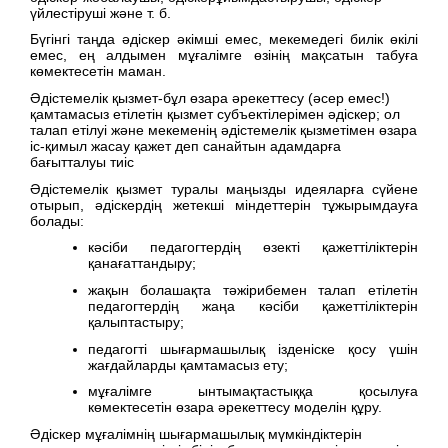
үйлестіруші және т. б.
Бүгінгі таңда әдіскер әкімші емес, мекемедегі билік өкілі
емес, ең алдымен мұғалімге өзінің мақсатын табуға
көмектесетін маман.
Әдістемелік қызмет-бұл өзара әрекеттесу (әсер емес!)
қамтамасыз етілетін қызмет субъектілерімен әдіскер; ол
талап етілуі және мекеменің әдістемелік қызметімен өзара
іс-қимыл жасау қажет деп санайтын адамдарға
бағытталуы тиіс
Әдістемелік қызмет туралы маңызды идеяларға сүйене
отырып, әдіскердің жетекші міндеттерін тұжырымдауға
болады:
кәсіби педагогтердің өзекті қажеттіліктерін
қанағаттандыру;
жақын болашақта тәжірибемен талап етілетін
педагогтердің жаңа кәсіби қажеттіліктерін
қалыптастыру;
педагогті шығармашылық ізденіске қосу үшін
жағдайларды қамтамасыз ету;
мұғалімге ынтымақтастыққа қосылуға
көмектесетін өзара әрекеттесу моделін құру.
Әдіскер мұғалімнің шығармашылық мүмкіндіктерін