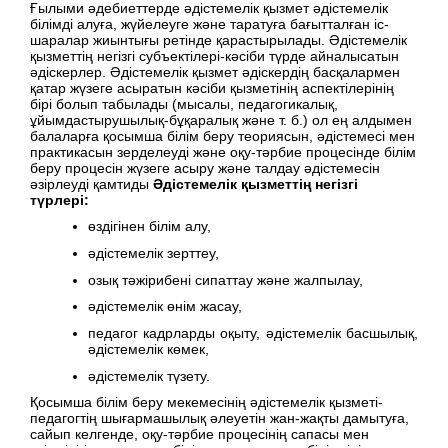
Ғылыми әдебиеттерде әдістемелік қызмет әдістемелік
білімді алуға, жүйелеуге және таратуға бағытталған іс-
шаралар жиынтығы ретінде қарастырылады. Әдістемелік
қызметтің негізгі субъектілері-кәсіби түрде айналысатын
әдіскерлер. Әдістемелік қызмет әдіскердің басқалармен
қатар жүзеге асыратын кәсіби қызметінің аспектілерінің
бірі болып табылады (мысалы, педагогикалық,
ұйымдастырушылық-бұқаралық және т. б.) ол ең алдымен
балаларға қосымша білім беру теориясын, әдістемесі мен
практикасын зерделеуді және оқу-тәрбие процесінде білім
беру процесін жүзеге асыру және талдау әдістемесін
әзірлеуді қамтиды
Әдістемелік қызметтің негізгі
түрлері:
өздігінен білім алу,
әдістемелік зерттеу,
озық тәжірибені сипаттау және жалпылау,
әдістемелік өнім жасау,
педагог кадрларды оқыту, әдістемелік басшылық,
әдістемелік көмек,
әдістемелік түзету.
Қосымша білім беру мекемесінің әдістемелік қызметі-
педагогтің шығармашылық әлеуетін жан-жақты дамытуға,
сайып келгенде, оқу-тәрбие процесінің сапасы мен