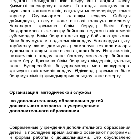
Педагогті толыққанды іске асыру үшін жағдай жасау.
Қызметті жоспарлауға көмек. Топтарды жинақтау және
оқушылар контингентінің сақталуы мәселелерінде көмек
көрсету. Оқушылармен алғашқы кездесу. Сабақты
дайындауға, өткізуге және өзін-өзі талдауға көмектесу.
Балаларға қосымша білім берудің білім беру
бағдарламасын іске асыру бойынша педагогті әдістемелік
сүйемелдеу. Білім беру ортасын құру бойынша қосымша
білім беру мұғалімін әдістемелік қолдау. Балаларды оқыту,
тәрбиелеу және дамытудың заманауи технологиялары
туралы жан-жақты және өзекті ақпарат беру. Өз қызметінің
нәтижелілігін талдау және бағалау мәселелері бойынша
кеңес беру. Қосымша білім беру мұғалімдерінің қалалық
және Бүкілресейлік бағдарламалар мен конкурстарға
қатысуын әдістемелік қолдау. Әдіскердің қосымша білім
беру мұғалімінің қиындықтарын анықтау және ескерту.
Организация методической службы
по дополнительному образованию детей
дошкольного возраста в учереждениях
дополнительного образования
Современные учреждения дополнительного образования
детей в последнее время активно осваивают программы
и формы работы с дошкольниками. Это обусловлено