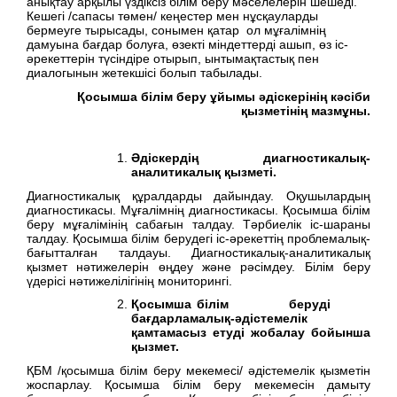
анықтау арқылы үздіксіз білім беру мәселелерін шешеді.
Кешегі /сапасы төмен/ кеңестер мен нұсқауларды
бермеуге тырысады, сонымен қатар ол мұғалімнің
дамуына бағдар болуға, өзекті міндеттерді ашып, өз іс-
әрекеттерін түсіндіре отырып, ынтымақтастық пен
диалогынын жетекшісі болып табылады.
Қосымша білім беру ұйымы әдіскерінің кәсіби
қызметінің мазмұны.
Әдіскердің диагностикалық-
аналитикалық қызметі.
Диагностикалық құралдарды дайындау. Оқушылардың
диагностикасы. Мұғалімнің диагностикасы. Қосымша білім
беру мұғалімінің сабағын талдау. Тәрбиелік іс-шараны
талдау. Қосымша білім берудегі іс-әрекеттің проблемалық-
бағытталған талдауы. Диагностикалық-аналитикалық
қызмет нәтижелерін өңдеу және рәсімдеу. Білім беру
үдерісі нәтижелілігінің мониторингі.
Қосымша білім беруді
бағдарламалық-әдістемелік
қамтамасыз етуді жобалау бойынша
қызмет.
ҚБМ /қосымша білім беру мекемесі/ әдістемелік қызметін
жоспарлау. Қосымша білім беру мекемесін дамыту