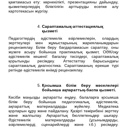
қамтамасыз ету: көрнекілікті, презентацияны дайындау,
қызметкерлердің біліктілігін арттыруды есепке алу
картотекасын жүргізу.
Сараптамалық-аттестациялық
қызметі
Педагогтердің әдістемелік әзірлемелерін, олардың
зерттеулері мен жұмыстарының жарияланымдарын
рецензиялау. Білім беру бағдарламасын сараптау, оны
жүзеге асыру бойынша практикалық қызмет, ОӘК/оқу
әдістемелік кешені/: бағалау тәсілдері, сараптамалық
қорытынды ресімдеу. Аттестаттау барысындағы
сараптамалық диагностика. Сараптаманың ерекше түрі
ретінде әдістемелік өнімді рецензиялау.
Қосымша білім беру мәселелері
бойынша ақпараттық-баспа қызметі.
Кәсіби маңызды ақпаратты өңдеу, балаларға қосымша
білім беру бойынша педагогикалық, әдістемелік,
ақпараттық материалдарды жүйелеу. Медиатека
қорларын құру және пайдалану. Қазіргі тәжірибені зерттеу
және жалпылау. Ақпараттық бюллетеньдер шығару.
Әдістемелік материалдарды (ұсынымдарды,
әзірлемелерді, сценарийлерді және т.б.) ресімдеу.