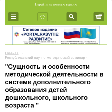
Перейти на полную версию
Корз
Главная
→
Республиканский научно-методический семинар «Обобщение пе
"Сущность и особенности
методической деятельности в
системе дополнительного
образования детей
дошкольного, школьного
возраста "