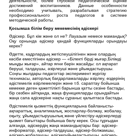
деятельности, более глубокой педагогической оценке
достижений воспитанников. Данные особенности
необходимо учитывать, разрабатывая стратегию
профессионального роста педагогов в системе
методической работы.
Қосымша білім беру мекемесінің әдіскері
Әдіскер. Бұл кім және ол не? Лауазым немесе мамандық?
Оқу орнында әдіскер қандай функцияларды орындауы
керек?
Әдетте, кадрлардың жетіспеушілігінен және олардың
кәсіби еместігінен әдіскер — «Білекті бірді жығар,Білімді
мыңды жығар», айтар яғни бәрін жасайды: ол ақпарат
беруші, талдаушы, әзірлеуші және ұйымдастырушы.
Соңғы жылдары педагогтар эксперимент жүргізу
техникасы, авторлық бағдарламаларды әзірлеу, өздерінің
әдістемелік әзірлемелерін және т.б. сараптау бойынша
көмекке деген қажеттілікті барынша қатты сезіне бастады,
бір сөзбен айтқанда, жаңа функцияларды орындайтын
жаңа сапа әдіскеріне нақты сұраныс қалыптаса бастады.
Әдістемелік қызметтің функцияларына байланысты-
ақпараттық, аналитикалық, жоспарлау-болжау, жобалау,
оқыту, ұйымдастырушылық және үйлестіру-әдіскерлерді
қызмет бағыттары бойынша бөлу керек. Осы тұрғыдан
алғанда, әдіскердің жаңа мамандықтары бар: әдіскер-
информатор, әдіскер-талдаушы, әдіскер-болжамшы,
әдіскер-жобалаушы, әдіскерұйымдастырушы, әдіскер-