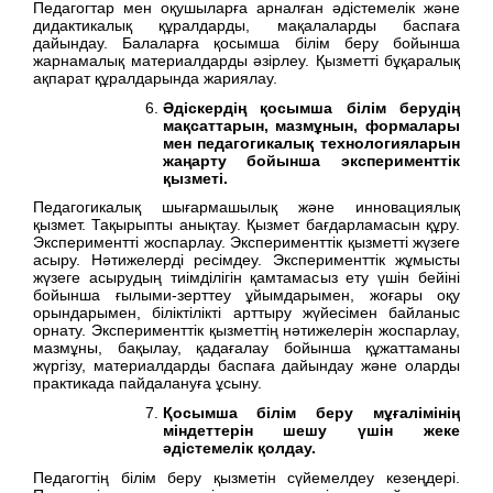
Педагогтар мен оқушыларға арналған әдістемелік және
дидактикалық құралдарды, мақалаларды баспаға
дайындау. Балаларға қосымша білім беру бойынша
жарнамалық материалдарды әзірлеу. Қызметті бұқаралық
ақпарат құралдарында жариялау.
Әдіскердің қосымша білім берудің
мақсаттарын, мазмұнын, формалары
мен педагогикалық технологияларын
жаңарту бойынша эксперименттік
қызметі.
Педагогикалық шығармашылық және инновациялық
қызмет. Тақырыпты анықтау. Қызмет бағдарламасын құру.
Экспериментті жоспарлау. Эксперименттік қызметті жүзеге
асыру. Нәтижелерді ресімдеу. Эксперименттік жұмысты
жүзеге асырудың тиімділігін қамтамасыз ету үшін бейіні
бойынша ғылыми-зерттеу ұйымдарымен, жоғары оқу
орындарымен, біліктілікті арттыру жүйесімен байланыс
орнату. Эксперименттік қызметтің нәтижелерін жоспарлау,
мазмұны, бақылау, қадағалау бойынша құжаттаманы
жүргізу, материалдарды баспаға дайындау және оларды
практикада пайдалануға ұсыну.
Қосымша білім беру мұғалімінің
міндеттерін шешу үшін жеке
әдістемелік қолдау.
Педагогтің білім беру қызметін сүйемелдеу кезеңдері.