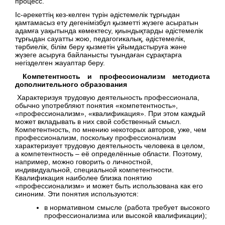
процесс.
Іс-әрекеттің кез-келген түрін әдістемелік тұрғыдан
қамтамасыз ету дегенімізбұл қызметті жүзеге асыратын
адамға уақытында көмектесу, қиындықтарды әдістемелік
тұрғыдан сауатты жою, педагогикалық, әдістемелік,
тәрбиелік, білім беру қызметін ұйымдастыруға және
жүзеге асыруға байланысты туындаған сұрақтарға
негізделген жауаптар беру.
Компетентность и профессионализм методиста
дополнительного образования
Характеризуя трудовую деятельность профессионала,
обычно употребляют понятия «компетентность»,
«профессионализм», «квалификация». При этом каждый
может вкладывать в них свой собственный смысл.
Компетентность, по мнению некоторых авторов, уже, чем
профессионализм, поскольку профессионализм
характеризует трудовую деятельность человека в целом,
а компетентность – её определённые области. Поэтому,
например, можно говорить о личностной,
индивидуальной, специальной компетентности.
Квалификация наиболее близка понятию
«профессионализм» и может быть использована как его
синоним. Эти понятия используются:
в нормативном смысле (работа требует высокого
профессионализма или высокой квалификации);