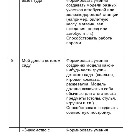
везет, гудит
Формировать умение
создавать модели разных
участков автобусной или
железнодорожной станции
(например, билетную
кассу, магазин, зал
ожидания, поезд или
автобус и т.п.).
Способствовать работе
парами.
9
Мой день в детском
Формировать умения
саду
созданию модели какой-
нибудь части группы
детского сада. (спальня,
игровая комната,
раздевалка. Модель
должна включать в себя
обычные для этого места
предметы (столы, стулья,
игрушки и т.п.).
Способствовать создавать
совместную постройку.
«Знакомство с
Формировать умения