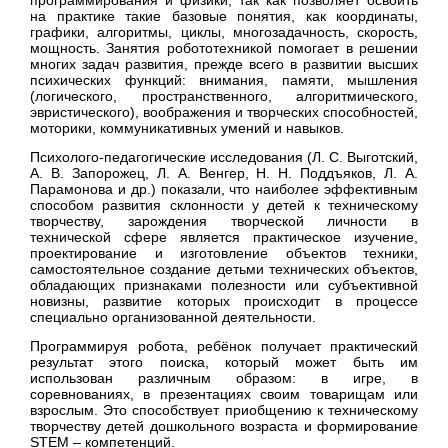
на практике такие базовые понятия, как координаты,
графики, алгоритмы, циклы, многозадачность, скорость,
мощность. Занятия робототехникой помогает в решении
многих задач развития, прежде всего в развитии высших
психических функций: внимания, памяти, мышления
(логического, пространственного, алгоритмического,
эвристического), воображения и творческих способностей,
моторики, коммуникативных умений и навыков.
Психолого-педагогические исследования (Л. С. Выготский,
А. В. Запорожец, Л. А. Венгер, Н. Н. Поддъяков, Л. А.
Парамонова и др.) показали, что наиболее эффективным
способом развития склонности у детей к техническому
творчеству, зарождения творческой личности в
технической сфере является практическое изучение,
проектирование и изготовление объектов техники,
самостоятельное создание детьми технических объектов,
обладающих признаками полезности или субъективной
новизны, развитие которых происходит в процессе
специально организованной деятельности.
Программируя робота, ребёнок получает практический
результат этого поиска, который может быть им
использован различным образом: в игре, в
соревнованиях, в презентациях своим товарищам или
взрослым. Это способствует приобщению к техническому
творчеству детей дошкольного возраста и формирование
STEM – компетенций.