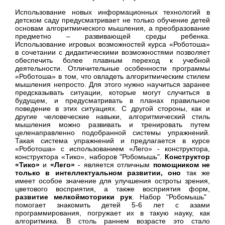
Использование новых информационных технологий в
детском саду предусматривает не только обучение детей
основам алгоритмического мышления, а преобразование
предметно – развивающей среды ребенка.
Использование игровых возможностей курса «Роботоша»
в сочетании с дидактическими возможностями позволяет
обеспечить более плавным переход к учебной
деятельности. Отличительные особенности программы
«Роботоша» в том, что овладеть алгоритмическим стилем
мышления непросто. Для этого нужно научиться заранее
предсказывать ситуации, которые могут случиться в
будущем, и предусматривать в планах правильное
поведение в этих ситуациях. С другой стороны, как и
другие человеческие навыки, алгоритмический стиль
мышления можно развивать и тренировать путем
целенаправленно подобранной системы упражнений.
Такая система упражнений и предлагается в курсе
«Роботоша» с использованием «Лего» - конструктора,
конструктора «Тико», наборов "Робомышь".
Конструктор
«
Тико
»
и
«
Лего
»
- является отличным
помощником не
только в интеллектуальном развитии, оно
так же
имеет особое значение для улучшения остроты зрения,
цветового восприятия, а также восприятия форм,
развитие мелкоймоторики рук
.
Набор "Робомышь"
помогает знакомить детей 5-6 лет с азами
программирования, погружает их в такую науку, как
алгоритмика. В столь раннем возрасте это стало