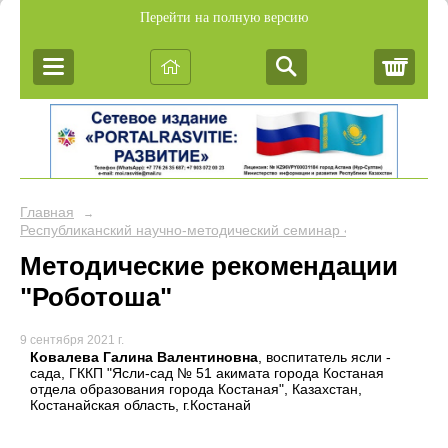
Перейти на полную версию
Корз
Главная
→
Республиканский научно-методический семинар «Обобщение пе
Методические рекомендации
"Роботоша"
9 сентября 2021 г.
Ковалева Галина Валентиновна
, воспитатель ясли -
сада, ГККП "Ясли-сад № 51 акимата города Костаная
отдела образования города Костаная", Казахстан,
Костанайская область, г.Костанай