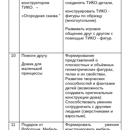
конструктором
соединять ТИКО-детали,
ТИКО. –
конструировать ТИКО -
«Огородная сказка "
фигуры по образцу
(многоугольник).
Развивать игровое
общение друг с другом с
помощью ТИКО - фигур.
10
Помоги другу.
Формирование
представлений о
Домик для
плоскостных и объёмных
маленькой
геометрических фигурах,
принцессы
телах и их свойствах,
Развитие творческих
способностей и фантазии
детей (возможность
создавать оригинальные
конструкции-дома).
Способствовать умению
сотрудничать с другими
людьми (сверстниками и
взрослым).
11
Подарок от
Формировать умения
Роботоши. Мебель.
конструировать мебель.