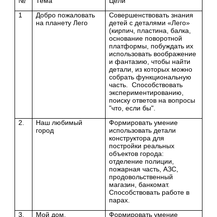
№
Тема
Цели
1
Добро пожаловать
Совершенствовать знания
на планету Лего
детей с деталями «Лего»
(кирпич, пластина, балка,
основание поворотной
платформы, побуждать их
использовать воображение
и фантазию, чтобы найти
детали, из которых можно
собрать функциональную
часть. Способствовать
экспериментированию,
поиску ответов на вопросы
"что, если бы".
2.
Наш любимый
Формировать умение
город
использовать детали
конструктора для
постройки реальных
объектов города:
отделение полиции,
пожарная часть, АЗС,
продовольственный
магазин, банкомат.
Способствовать работе в
парах.
3.
Мой дом.
Формировать умение