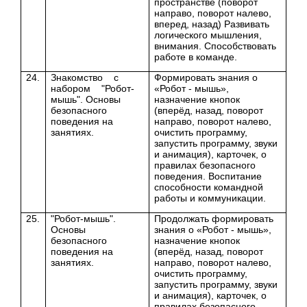
пространстве (поворот
направо, поворот налево,
вперед, назад) Развивать
логического мышления,
внимания. Способствовать
работе в команде.
24.
Знакомство с
Формировать знания о
набором "Робот-
«Робот - мышь»,
мышь". Основы
назначение кнопок
безопасного
(
вперёд, назад, поворот
поведения на
направо, поворот налево,
занятиях.
очистить программу,
запустить программу, звуки
и анимация), карточек, о
правилах безопасного
поведения.
Воспитание
способности командной
работы и коммуникации.
25.
"Робот-мышь".
Продолжать формировать
Основы
знания о «Робот - мышь»,
безопасного
назначение кнопок
поведения на
(
вперёд, назад, поворот
занятиях.
направо, поворот налево,
очистить программу,
запустить программу, звуки
и анимация), карточек, о
правилах безопасного