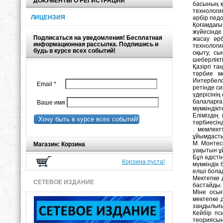
ДОКУМЕНТЫ О РЕГИСТРАЦИИ
басының қ
технологи
ЛИЦЕНЗИЯ
әрбір педо
Қоғамдағы 
жүйесінде
Подписаться на уведомления! Бесплатная
жасау әрб
информационная рассылка. Подпишись и
технология
будь в курсе всех событий!
оқыту, сы
шеберлікті
Қазіргі т
тәрбие м
Интербелс
Email
*
ретінде с
үдерісіні
балаларғ
Ваше имя
мүмкіндікт
Еліміздің
Хочу быть в курсе всех событий!
тәрбиесін
. мемлект
ұйымдасты
М. Монтесс
Магазин: Корзина
уақытын ұ
Бұл әдісті
Корзина пуста!
мүмкіндік
елші бола
Мектепке 
СЕТЕВОЕ ИЗДАНИЕ
бастайды.
Міне осы
мектепке 
заңдылығы
Кейбір пс
теориясын