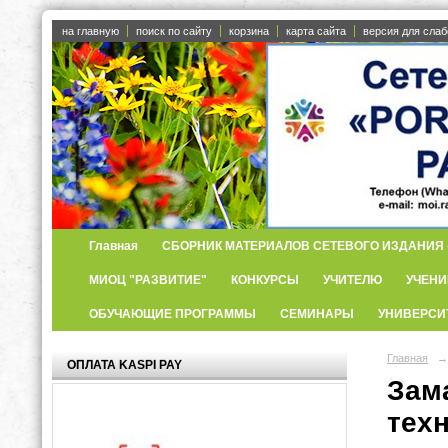
на главную
поиск по сайту
корзина
карта сайта
версия для сла
Главная
СБОРНИК МАТЕРИАЛОВ СЕТЕВОГО ИЗДАНИЯ «
МИОЦ "РАЗВИТИЕ"
КОНКУРСЫ
УЧИТЕЛЮ
УЧЕНИ
ОБУЧАЮЩИЕ ПРОГРАММЫ
СЕМИНАРЫ
УНИВЕРСИ
Главная
→
ОПЛАТА KASPI PAY
Зам
тех