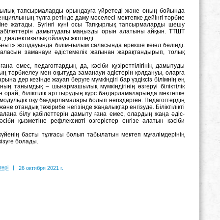
шылық тапсырмаларды орындауға үйретеді және оның бойында
циялының тұлға ретінде даму мәселесі мектепке дейінгі тәрбие
іне жатады. Бүгінгі күні осы Тапқырлық тапсырмаларды шешу
н, қабілеттерін дамытудағы маңызды орын алатыны айқын. ТТШТ
 диалектикалық ойлауы жктіледі.
ағыт» жолдауында білім-ғылым саласында ерекше көіәл бөлінді.
саласын заманауи әдістемелік жағынан жарақтандырып, толық
ғана емес, педагогтардың да, кәсіби құзіреттілігінің дамытуды
дың тәрбиелеу мен оқытуда заманауи әдістерін қолдануы, оларға
рына дер кезінде жауап беруге мүмкіндігі бар үздіксіз білімнің ең
ның танымдық – шығармашылық мүмкіндігінің өзгеруі біліктілік
ан орай, біліктілік арттырудың курс бағдарламаларында мектепке
одульдік оқу бағдарламалары болып негіздерген. Педагогтердің
 және отандық тәжірибе негізінде жаңалықтар енгізуде. Біліктілікті
лана білу қабілеттерін дамыту ғана емес, олардың жаңа әдіс-
сіби қызметіне рефлексивті өзгерістер енгізе алатын кәсіби
жүйенің басты тұлғасы болып табылатын мектеп мұғалімдерінің
кізуге болады.
тері
|
26 октября 2021 г.