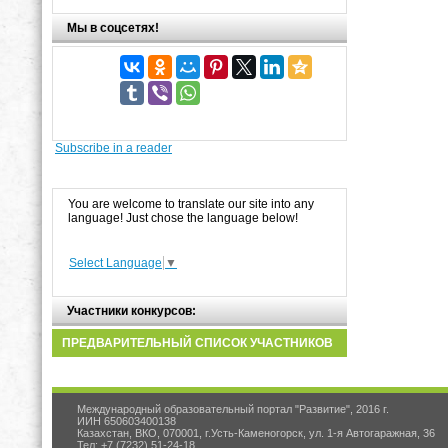
Мы в соцсетях!
Subscribe in a reader
You are welcome to translate our site into any
language! Just chose the language below!
Select Language
▼
Участники конкурсов:
ПРЕДВАРИТЕЛЬНЫЙ СПИСОК УЧАСТНИКОВ
Международный образовательный портал "Развитие", 2016 г.
ИИН 650603400138
Казахстан, ВКО, 070001, г.Усть-Каменогорск, ул. 1-я Автогаражная, 36
Тел: +7 (7232) 51-24-18