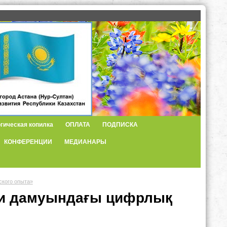
гическая копилка
ОПЛАТА
ПОДПИСКА
КОНФЕРЕНЦИИ
МЕДИАНАРЫ
ского опыта»
іби дамуындағы цифрлық