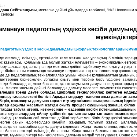
21 г.
рдана Сейітжанқызы
, мектепке дейінгі ұйымдарда тәрбиеші, "№2 Новоишим 
 селосы
аманауи педагогтың үздіксіз кәсіби дамуы
мүмкіндіктер
педагогтың үздіксіз кәсіби дамуындағы цифрлық технологиялардың мүмк
зде егеменді еліміздің ертеңі-өсіп келе жатқан жас ұрпақтың білімінің терең
ес қазынасы. Қоғамымызда болып жатқан әлеуметтік – экономикалық өзгерісте
 беру саласында, соның ішінде мектепке дейінгі тәрбиелеу мен оқытуға уақыт т
езде білім ғылым саласында заманауи педагогикалық техналогиялар қаншалы
де де педагогикалық техналогиялар ұғымы кеңінен қолданылатын ұғымның б
деттерінің бірі-өскелең ұрпақты оқыту мен тәрбие беру үрдісіне заманау
інде балалардың жеке басының қалыптасуы мен дамуына педагоктардың пе
ы. Мектеп жасына дейінгі балаларды дамыту мәселесі мемлекеттік саясатт
әлемдік тренд деуге болады. Цифрлық технологиялар көптеген елдерд
ндыру ғасыры екені белгілі. Ақпараттандыру технологиясы дамыған зама
 беріп, жан-жақты дамуына ықпал ету мұғалімнен шығармашылық ізденіст
иялар арқылы жасалып жатқан оқыту процесі оқушының жаңаша ойлау қ
арды табуға итеріп, нәтижесінде – өздерінің кәсіби потенциалдарының
ағы оқушылардың ойлау қабілетін қалыптастыратын және компьютерл
ліміздің талабына сай мектепке дейінгі тәрбие мен білім беру, қазіргі заманғ
герген сайын әдіс-тәсілдер көбейіп, жаңарып, толығып жатыр. Балала
ларды өз тәжірибемізде қолдануға ізденеміз. Жаңа технологияны, әдіс-тәсіл
н баласы-ертеңгі еліміздің болашағы. Жаңа заман баласын қалыптастыры
ап, мүмкіншіліктері мен қабілетінің дамуына жағдай түзету қажет. Әрине ол