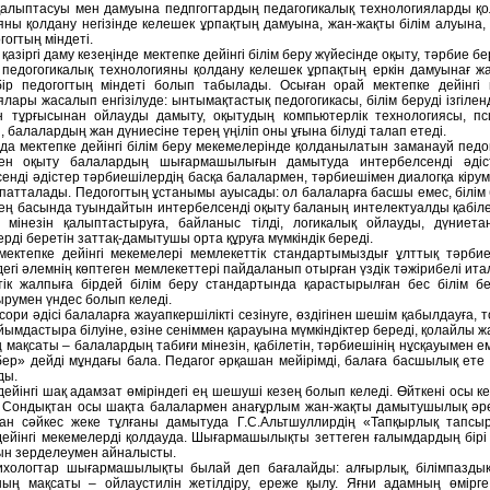
алыптасуы мен дамуына педпгогтардың педагогикалық технологияларды қол
яны қолдану негізінде келешек ұрпақтың дамуына, жан-жақты білім алуына,
гогтың міндеті.
қазіргі даму кезеңінде мектепке дейінгі білім беру жүйесінде оқыту, тәрбие б
 педогогикалық технологияны қолдану келешек ұрпақтың еркін дамуынағ ж
ір педогогтың міндеті болып табылады. Осыған орай мектепке дейінгі 
лары жасалып енгізілуде: ынтымақтастық педогогикасы, білім беруді ізгіленд
н тұрғысынан ойлауды дамыту, оқытудың компьютерлік технологиясы, псих
, балалардың жан дүниесіне терең үңіліп оны ұғына білуді талап етеді.
аңда мектепке дейінгі білім беру мекемелерінде қолданылатын заманауй педог
ен оқыту балалардың шығармашылығын дамытуда интербелсенді әдістер
енді әдістер тәрбиешілердің басқа балалармен, тәрбиешімен диалогқа кір
ипатталады. Педогогтың ұстанымы ауысады: ол балаларға басшы емес, білім 
ң ең басында туындайтын интербелсенді оқыту баланың интелектуалды қабіле
а мінезін қалыптастыруға, байланыс тілді, логикалық ойлауды, дүние
ерді беретін заттақ-дамытушы орта құруға мүмкіндік береді.
 мектепке дейінгі мекемелері мемлекеттік стандартымыздығ ұлттық тәрбие
дегі әлемнің көптеген мемлекеттері пайдаланып отырған үздік тәжірибелі и
тік жалпыға бірдей білім беру стандартында қарастырылған бес білім
румен үндес болып келеді.
ори әдісі балаларға жауапкершілікті сезінуге, өздігінен шешім қабылдауға,
йымдастыра білуіне, өзіне сеніммен қарауына мүмкіндіктер береді, қолайлы ж
ң мақсаты – балалардың табиғи мінезін, қабілетін, тәрбиешінің нұсқауымен е
 бер» дейді мұндағы бала. Педагог әрқашан мейірімді, балаға басшылық е
ды.
дейінгі шақ адамзат өміріндегі ең шешуші кезең болып келеді. Өйткені осы
 Сондықтан осы шақта балалармен анағұрлым жан-жақты дамытушылық әрек
ған сәйкес жеке тұлғаны дамытуда Г.С.Альтшуллирдің «Тапқырлық тапс
дейінгі мекемелерді қолдауда. Шығармашылықты зеттеген ғалымдардың бірі
н зерделеумен айналысты.
ихологтар шығармашылықты былай деп бағалайды: алғырлық, білімпаздық
ың мақсаты – ойлаустилін жетілдіру, ереже қылу. Яғни адамның өмірг