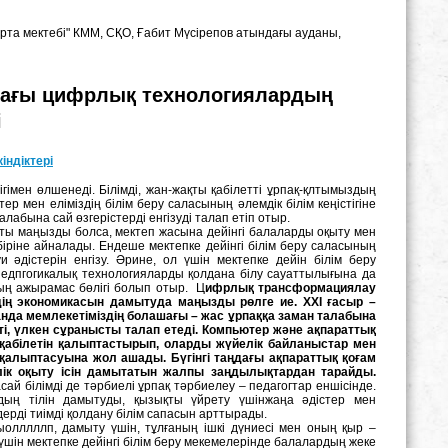
орта мектебі" КММ, СҚО, Ғабит Мүсірепов атындағы ауданы,
ндағы цифрлық технологиялардың
і
індіктері
дігімен өлшенеді. Білімді, жан-жақты қабілетті ұрпақ-қлтымыздың
р мен еліміздің білім беру саласының әлемдік білім кеңістігіне
алабына сай өзгерістерді енгізуді талап етіп отыр.
қты маңызды болса, мектеп жасына дейінгі балаларды оқыту мен
іріне айналады. Ендеше мектепке дейінгі білім беру саласының
и әдістерін енгізу. Әрине, ол үшін мектепке дейін білім беру
дпгогикалық технологияларды қолдана білу сауаттылығына да
ың ажырамас бөлігі болып отыр. Ц
ифрлық трансформациялау
ің экономикасын дамытуда маңызды рөлге ие. ХХІ ғасыр –
нда мемлекетіміздің болашағы – жас ұрпаққа заман талабына
і, үлкен сұранысты талап етеді. Компьютер және ақпараттық
абілетін қалыптастырып, оларды жүйелік байланыстар мен
 қалыптасуына жол ашады. Бүгінгі таңдағы ақпараттық қоғам
ік оқыту ісін дамытатын жалпы заңдылықтардан тарайды.
асай білімді де тәрбиелі ұрпақ тәрбиелеу – педагогтар еншісінде.
рдың тілін дамытуды, қызықты үйрету үшінжаңа әдістер мен
дерді тиімді қолдану білім сапасын арттырады.
олллллп, дамыту үшін, тұлғаның ішкі дүниесі мен оның қыр –
 үшін мектепке дейінгі білім беру мекемелерінде балалардың жеке