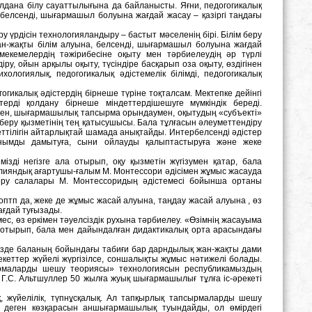
дана білу сауаттылығына да байланысты. Яғни, педогогикалық
 белсенді, шығармашыл болуына жағдай жасау – қазіргі таңдағы
еру үрдісін технологияландыру – бастыт мәселенің бірі. Білім беру
ан-жақты білім алуына, белсенді, шығармашыл болуына жағдай
мекемелердің тәжірибесіне оқыту мен тәрбиелеудің әр түрлі
іру, ойын арқылы оқыту, түсіндіре басқарып оза оқыту, өздігінен
ологиялық, педогогикалық әдістемелік білімді, педогогикалық
огикалық әдістердің бірнеше түріне тоқталсам. Мектепке дейінгі
ді қолдану бірнеше міндеттердішешуге мүмкіндік береді.
умен, шығармашылық тапсырма орындаумен, оқытудың «субъекті»
беру қызметінің тең қатысушысы. Бала тұлғасын әлеуметтендіру
ттілігін айтарлықтай шамада анықтайды. Интербелсенді әдістер
танымды дамытуға, сыни ойлауды қалыптастыруға және жеке
мізді негізге ала отырып, оқу қызметін жүгізумен қатар, бала
талияндық ағартушы-ғалым М. Монтессори әдісімен жұмыс жасауда
 беру салалары М. Монтессоридың әдістемесі бойынша ортаны
 топтп да, жеке де жұмыс жасай алуына, таңдау жасай алуына , өз
ағдай туғызады.
мес, өз еркімен тәуелсіздік рухына тәрбиелеу. «Өзімнің жасауыма
те отырып, бала мен дайындалған дидактикалық орта арасындағы
 кезде баланың бойындағы табиғи бар дарндылық жан-жақты дами
еттер жүйелі жүргізілсе, соншалықты жұмыс нәтижелі болады.
ырмаларды шешу теориясы» технологиясын республикамыздың
 Г.С. Альтшуллер 50 жылға жуық шығармашылығ тұлға іс-әрекеті
, жүйелілік, түпнұсқалық. Ал тапқырлық тапсырмаларды шешу
е деген көзқарасын аншығармашылық туындайды, ол өмірдегі