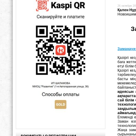
26 октября 20
Қален Нұ
Новоишим
З
Заманауи 
Қазіргі ке
баға жетп
өтуі білім
Қазіргі к
тәрбиелеу
басты мін
мекемелер
байланыст
идеясын 
ақпаратта
сай білім
технолог
заңдылықт
аймағынд
Егеменді е
Заман өз
технология
Жаңа зама
сырынаныңт