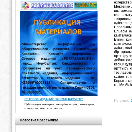
өзгерісте
Мектепке 
шығармашы
мен оқыту
теориясын
әдістерін
Елбасының
Елбасы ал
қамтамасы
Бүгінгі к
қамтамасы
әдістемелі
бір оралы
арттыру ж
дейінгі б
кәсіби құз
арттыру ж
тәсілдерд
құзіреттіл
Қорыта ке
кәсіби біл
СЕТЕВОЕ ИЗДАНИЕ "PORTALRASVITIE"
Источник:
Публикация материалов публикаций, семинаров,
конкурсов, мастер-классов
Новостная рассылка!