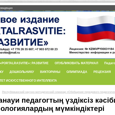
бовидящих
PORTALRASVITIE»: РАЗВИТИЕ
ОПУБЛИКОВАТЬ МАТЕРИАЛ
Педаго
КУ
ДОШКОЛЬНИКУ
ВИКТОРИНЫ
ОЛИМПИАДА
РЕЦЕНЗИЯ
ТЕТ ИСКУССТВЕННОГО ИНТЕЛЛЕКТА
Республиканский научно-методический семинар «Обобщение передового педагогиче
анауи педагогтың үздіксіз кәс
нологиялардың мүмкіндіктері