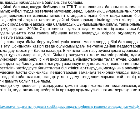
рді, дамуды қабылдауына байланысты болады.
дейінгі балалық шаұұа бейімделген ТТШТ технологиясы баланы шығарма
лық жүйелі түрде жетелеуге мүмкіндік береді. Баланың шығармашылық потен
дың мемлекеттік жалпыға міндетті стандартындағы білім мақсатының бір
ың әдістері арқылы мектепке дейінгі балалардың тілдік құзіреттіліктері
 дұрыс қолданудың арқасында балалардың шығармашылық қиялы, тапқырлығы,
 «Қазақстан - 2050» Стратегиясы – қалыптасқан мемлекеттің жаңа саяси б
дағы уақытта осы салаға айрықша назар аударуды, әсіресе оқу-ағарту 
з етуге тапсырды.
үннің заманауи білім беру жүйесі үшін өзекті мәселелердің бірі-балаларды 
з ету. Сондықтан қазіргі кезде облысымыздағы мектепке дейінгі педагогтар
к қолдау көрсету – басты назарда. Біліктілікті арттыру жүйесі қоғам сұраныста
мды құрылымдарының бірі. Білімнің әлеуметтік және өмірлік рөлінің, адам
үйесіндегі білім беру ісін үздіксіз жаңаша ұйыдастыруды талап етуде. Осығ
алаларды тәрбиелеу және оқытудың заманауи педагогикалық технологиялары м
іреттілігін жетілдіруге бағытталған біліктілікті арттырудың мазмұнына әлемдік
үйесінің басты функциясы педагогтардың заманауи технологияларды пайда
і өздері таба алатын, жаңарту мен даму тенденцияларына сай өзінің кә
ігін дамыту болып табылады.
лгенде оқу процесінің жаңаруына қажетті шарт кез-келген педагогикалық 
іктілігін, педагогикалық шеберлігін арттыру арқылы үлкен нәтижелерге қол жет
Заманауи педагогтың үздіксіз кәсіби дамуындағы цифрлық технологиялардың мүмкіндік