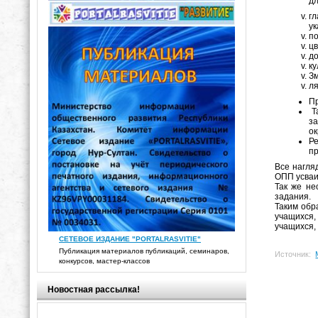
дл
гл
ук
по
цв
до
ку
З
ля
П
Т
з
ок
Ре
пр
Все нагля
ОПП усваи
Так же н
задания.
Таким обр
учащихся,
учащихся,
СЕТЕВОЕ ИЗДАНИЕ "PORTALRASVITIE"
Публикация материалов публикаций, семинаров,
Источник:
конкурсов, мастер-классов
Новостная рассылка!