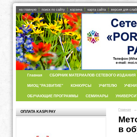
на главную
поиск по сайту
корзина
карта сайта
версия для сла
Главная
СБОРНИК МАТЕРИАЛОВ СЕТЕВОГО ИЗДАНИЯ «
МИОЦ "РАЗВИТИЕ"
КОНКУРСЫ
УЧИТЕЛЮ
УЧЕНИ
ОБУЧАЮЩИЕ ПРОГРАММЫ
СЕМИНАРЫ
УНИВЕРСИ
Главная
→
ОПЛАТА KASPI PAY
Мет
в об