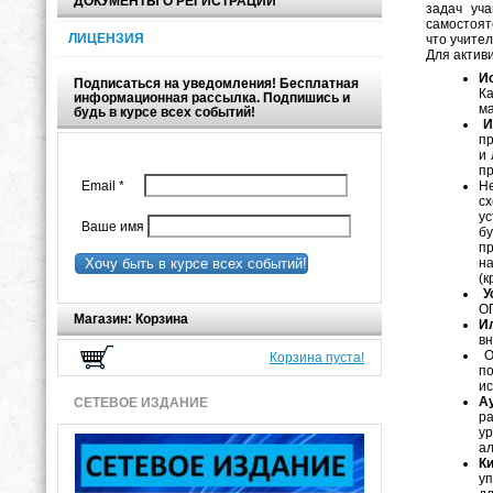
ДОКУМЕНТЫ О РЕГИСТРАЦИИ
задач уч
самостоят
ЛИЦЕНЗИЯ
что учите
Для актив
И
Подписаться на уведомления! Бесплатная
Ка
информационная рассылка. Подпишись и
ма
будь в курсе всех событий!
И
пр
и 
п
Н
Email
*
сх
ус
Ваше имя
бу
пр
на
Хочу быть в курсе всех событий!
(к
У
ОП
Магазин: Корзина
И
вн
О
Корзина пуста!
по
ис
А
СЕТЕВОЕ ИЗДАНИЕ
ра
ур
а
К
уп