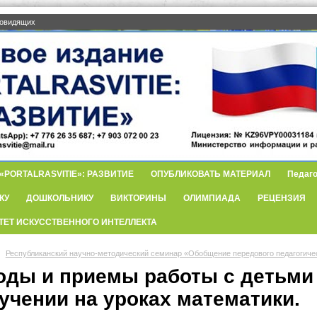
бовидящих
PORTALRASVITIE»: РАЗВИТИЕ
ОПУБЛИКОВАТЬ МАТЕРИАЛ
Педаго
КУ
ДОШКОЛЬНИКУ
ВИКТОРИНЫ
ОЛИМПИАДА
РЕЦЕНЗИЯ
ТЕТ ИСКУССТВЕННОГО ИНТЕЛЛЕКТА
Республиканский научно-методический семинар «Обобщение передового педагогиче
оды и приемы работы с детьми
учении на уроках математики.