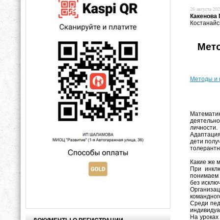
26 августа 202
Какенова
Костанайс
Мето
Методы и 
Математи
деятельно
личности.
Адаптация
дети полу
толерантн
Какие же 
При инкл
понимаем 
без исклю
Организац
командног
Среди пед
индивидуа
На уроках