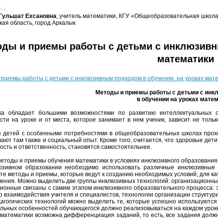
1 г.
 Гульшат Ехсановна
, учитель математики, КГУ «Общеобразовательная школа
кая область, город Аркалык
ды и приемы работы с детьми с инклюзивн
математики
приемы работы с детьми с инклюзивным подходом в обучении на уроках мат
Методы и приемы работы с детьми с ин
в обучении на уроках мате
ка обладает большими возможностями по развитию интеллектуальных сп
сти на уроке и от места, которое занимает в нем ученик, зависит не тольк
 детей с особенными потребностями в общеобразовательных школах прохо
чают там также и социальный опыт. Кроме того, считается, что здоровые дет
ость и ответственность, становятся самостоятельнее.
методы и приемы обучения математики в условиях инклюзивного образования
юзивном образовании необходимо использовать различные инклюзивные 
те методы и приемы, которые ведут к созданию необходимых условий, для ка
чения. Можно выделить две группы инклюзивных технологий: организационные
ионные связаны с самим этапом инклюзивного образовательного процесса: 
о взаимодействия учителя и специалистов, технологии организации структур
агогических технологий можно выделить те, которые успешно используются 
льных особенностей обучающегося должно реализовываться на каждом урок
 математики возможна дифференциация заданий, то есть, все задания долж