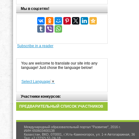
Мы в соцсетях!
Subscribe in a reader
You are welcome to translate our site into any
language! Just chose the language below!
Select Language
▼
Участники конкурсов:
ПРЕДВАРИТЕЛЬНЫЙ СПИСОК УЧАСТНИКОВ
Международный образовательный портал "Развитие", 2016 г.
ИИН 650603400138
Казахстан, ВКО, 070001, г.Усть-Каменогорск, ул. 1-я Автогаражная, 36
Тел: +7 (7232) 51-24-18