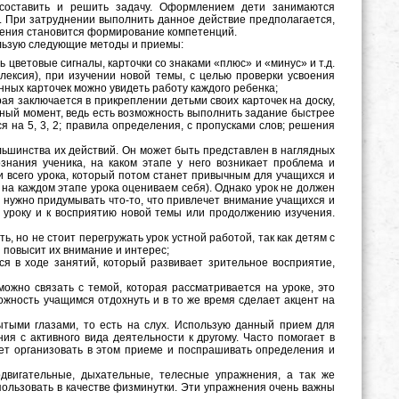
 составить и решить задачу. Оформлением дети занимаются
. При затруднении выполнить данное действие предполагается,
чения становится формирование компетенций.
ользую следующие методы и приемы:
ь цветовые сигналы, карточки со знаками «плюс» и «минус» и т.д.
лексия), при изучении новой темы, с целью проверки усвоения
нных карточек можно увидеть работу каждого ребенка;
ая заключается в прикреплении детьми своих карточек на доску,
ьный момент, ведь есть возможность выполнить задание быстрее
ся на 5, 3, 2; правила определения, с пропусками слов; решения
ьшинства их действий. Он может быть представлен в наглядных
ознания ученика, на каком этапе у него возникает проблема и
ии всего урока, который потом станет привычным для учащихся и
и на каждом этапе урока оцениваем себя). Однако урок не должен
а нужно придумывать что-то, что привлечет внимание учащихся и
к уроку и к восприятию новой темы или продолжению изучения.
ь, но не стоит перегружать урок устной работой, так как детям с
 повысит их внимание и интерес;
ся в ходе занятий, который развивает зрительное восприятие,
можно связать с темой, которая рассматривается на уроке, это
ожность учащимся отдохнуть и в то же время сделает акцент на
ыми глазами, то есть на слух. Использую данный прием для
ия с активного вида деятельности к другому. Часто помогает в
ет организовать в этом приеме и поспрашивать определения и
одвигательные, дыхательные, телесные упражнения, а так же
пользовать в качестве физминутки. Эти упражнения очень важны