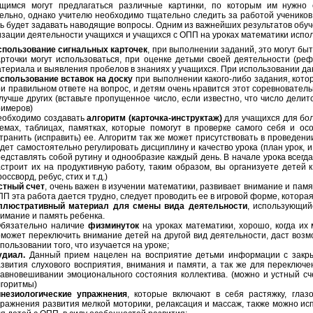
ащимся могут предлагаться различные картинки, по которым им нужно
ельно, однако учителю необходимо тщательно следить за работой учеников
ль будет задавать наводящие вопросы. Одним из важнейших результатов обу
изации деятельности учащихся и учащихся с ОПП на уроках математики исп
спользование сигнальных карточек
, при выполнении заданий, это могут быт
рточки могут использоваться, при оценке детьми своей деятельности (реф
териала и выявления пробелов в знаниях у учащихся. При использовании да
спользование вставок на доску
при выполнении какого-либо задания, котор
и правильном ответе на вопрос, и детям очень нравится этот соревновател
лучше других (вставьте пропущенное число, если известно, что число делит
римеров)
еобходимо создавать
алгоритм (карточка-инструктаж)
для учащихся для бол
емах, таблицах, памятках, которые помогут в проверке самого себя и ос
транить (исправить) ее. Алгоритм так же может присутствовать в проведен
дет самостоятельно регулировать дисциплину и качество урока (план урок, 
едставлять собой рутину и однообразие каждый день. В начале урока всегд
строит их на продуктивную работу, таким образом, вы организуете детей 
россворд, ребус, стих и т.д.)
стный счет
, очень важен в изучении математики, развивает внимание и памят
П эта работа дается трудно, следует проводить ее в игровой форме, которая
ллюстративный материал для смены вида деятельности
, использующий
имание и память ребенка.
бязательно наличие
физминуток
на уроках математики, хорошо, когда их 
может переключить внимание детей на другой вид деятельности, даст возм
пользовании того, что изучается на уроке;
удиал.
Данный прием нацелен на восприятие детьми информации с закрыт
звития слухового восприятия, внимания и памяти, а так же для переключен
авновешивании эмоционального состояния коллектива. (можно и устный сч
лгоритмы)
инезиологические упражнения
, которые включают в себя растяжку, глаз
ражнения развития мелкой моторики, релаксация и массаж, также можно ис