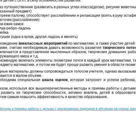
я детей с ОПП, в силу особенностей развития:
аз путешественник (развесить в разных углах класса(доски), рисунки животн
азанный предмет)
греем палочку, способствует расслаблению и релаксации (взять в руку эстаф
еточек (расслабление)
м-ежик-замок
лак-ребро-ладонь
мейка
гушки (одна в кулак, другая ладонь и менять)
роведение
внеклассных мероприятий
по математике, а также участие детей
акже, считаю необходимым давать возможность развития
творческого поте
аключается в представлении мысленных образов, творческих домашних раб
ружающего мира и т.д.
комендую включать элементы геометрии почти в каждый урок математики, т
едмету математики, и потом им будет проще развить умения в области геоме
дные материалы должны сопровождаться голосом учителя, однако высказыва
вается в малом объеме.
еобходима специальная
шкала оценок
, которая затронет и успехи ребенка
азом, используя все вышеперечисленные методы и приемы работы с детьми
 развить их творческие способности, активно вовлечь детей в образоват
 тем самым повысить эффективность и качество образования.
Методы и приемы работы с детьми с инклюзивным подходом в обучении на уроках мат