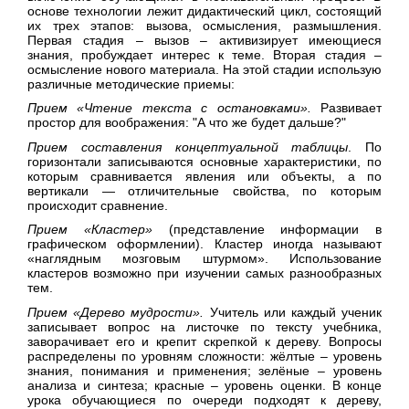
основе технологии лежит дидактический цикл, состоящий
их трех этапов: вызова, осмысления, размышления.
Первая стадия – вызов – активизирует имеющиеся
знания, пробуждает интерес к теме. Вторая стадия –
осмысление нового материала. На этой стадии использую
различные методические приемы:
Прием «Чтение текста с остановками».
Развивает
простор для воображения: "А что же будет дальше?"
Прием составления концептуальной таблицы
. По
горизонтали записываются основные характеристики, по
которым сравнивается явления или объекты, а по
вертикали — отличительные свойства, по которым
происходит сравнение.
Прием «Кластер»
(представление информации в
графическом оформлении). Кластер иногда называют
«наглядным мозговым штурмом». Использование
кластеров возможно при изучении самых разнообразных
тем.
Прием «Дерево мудрости».
Учитель или каждый ученик
записывает вопрос на листочке по тексту учебника,
заворачивает его и крепит скрепкой к дереву. Вопросы
распределены по уровням сложности: жёлтые – уровень
знания, понимания и применения; зелёные – уровень
анализа и синтеза; красные – уровень оценки. В конце
урока обучающиеся по очереди подходят к дереву,