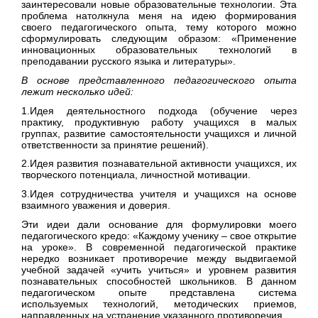
заинтересовали новые образовательные технологии. Эта
проблема натолкнула меня на идею формирования
своего педагогического опыта, тему которого можно
сформулировать следующим образом: «Применение
инновационных образовательных технологий в
преподавании русского языка и литературы».
В основе представленного педагогического опыта
лежит несколько идей:
1.Идея деятельностного подхода (обучение через
практику, продуктивную работу учащихся в малых
группах, развитие самостоятельности учащихся и личной
ответственности за принятие решений).
2.Идея развития познавательной активности учащихся, их
творческого потенциала, личностной мотивации.
3.Идея сотрудничества учителя и учащихся на основе
взаимного уважения и доверия.
Эти идеи дали основание для формулировки моего
педагогического кредо: «Каждому ученику – свое открытие
на уроке». В современной педагогической практике
нередко возникает противоречие между выдвигаемой
учебной задачей «учить учиться» и уровнем развития
познавательных способностей школьников. В данном
педагогическом опыте представлена система
используемых технологий, методических приемов,
направленных на устранение указанного противоречия.