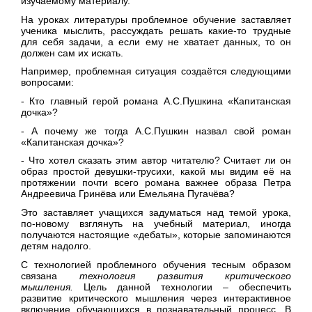
изучаемому материалу.
На уроках литературы проблемное обучение заставляет
ученика мыслить, рассуждать решать какие-то трудные
для себя задачи, а если ему не хватает данных, то он
должен сам их искать.
Например, проблемная ситуация создаётся следующими
вопросами:
- Кто главный герой романа А.С.Пушкина «Капитанская
дочка»?
- А почему же тогда А.С.Пушкин назвал свой роман
«Капитанская дочка»?
- Что хотел сказать этим автор читателю? Считает ли он
образ простой девушки-трусихи, какой мы видим её на
протяжении почти всего романа важнее образа Петра
Андреевича Гринёва или Емельяна Пугачёва?
Это заставляет учащихся задуматься над темой урока,
по-новому взглянуть на учебный материал, иногда
получаются настоящие «дебаты», которые запоминаются
детям надолго.
С технологией проблемного обучения тесным образом
связана
технология развития критического
мышления.
Цель данной технологии – обеспечить
развитие критического мышления через интерактивное
включение обучающихся в познавательный процесс. В