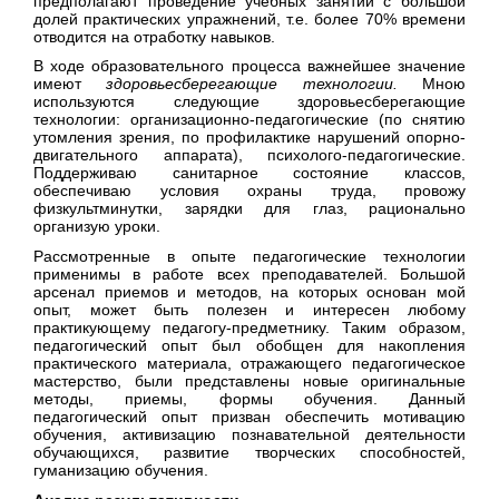
предполагают проведение учебных занятий с большой
долей практических упражнений, т.е. более 70% времени
отводится на отработку навыков.
В ходе образовательного процесса важнейшее значение
имеют
здоровьесберегающие технологии.
Мною
используются следующие здоровьесберегающие
технологии: организационно-педагогические (по снятию
утомления зрения, по профилактике нарушений опорно-
двигательного аппарата), психолого-педагогические.
Поддерживаю санитарное состояние классов,
обеспечиваю условия охраны труда, провожу
физкультминутки, зарядки для глаз, рационально
организую уроки.
Рассмотренные в опыте педагогические технологии
применимы в работе всех преподавателей. Большой
арсенал приемов и методов, на которых основан мой
опыт, может быть полезен и интересен любому
практикующему педагогу-предметнику. Таким образом,
педагогический опыт был обобщен для накопления
практического материала, отражающего педагогическое
мастерство, были представлены новые оригинальные
методы, приемы, формы обучения. Данный
педагогический опыт призван обеспечить мотивацию
обучения, активизацию познавательной деятельности
обучающихся, развитие творческих способностей,
гуманизацию обучения.