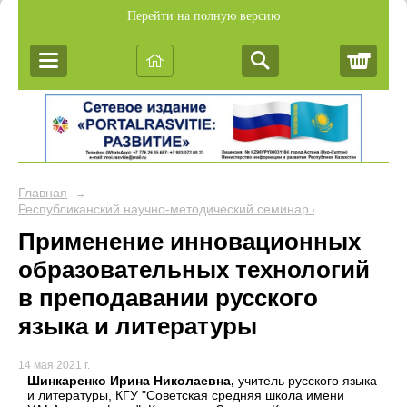
Перейти на полную версию
Корз
Главная
→
Республиканский научно-методический семинар «Обобщение пе
Применение инновационных
образовательных технологий
в преподавании русского
языка и литературы
14 мая 2021 г.
Шинкаренко Ирина Николаевна,
учитель русского языка
и литературы, КГУ "Советская средняя школа имени