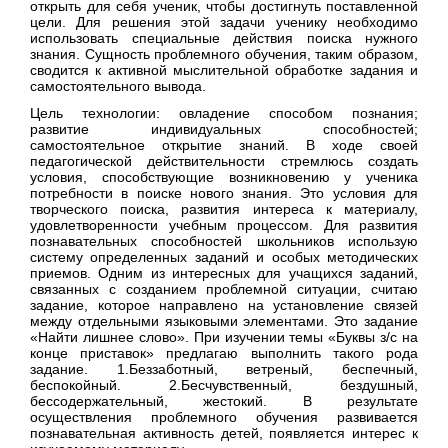
открыть для себя ученик, чтобы достигнуть поставленной
цели. Для решения этой задачи ученику необходимо
использовать специальные действия поиска нужного
знания. Сущность проблемного обучения, таким образом,
сводится к активной мыслительной обработке задания и
самостоятельного вывода.
Цель технологии: овладение способом познания;
развитие индивидуальных способностей;
самостоятельное открытие знаний. В ходе своей
педагогической действительности стремлюсь создать
условия, способствующие возникновению у ученика
потребности в поиске нового знания. Это условия для
творческого поиска, развития интереса к материалу,
удовлетворенности учебным процессом. Для развития
познавательных способностей школьников использую
систему определенных заданий и особых методических
приемов. Одним из интересных для учащихся заданий,
связанных с созданием проблемной ситуации, считаю
задание, которое направлено на установление связей
между отдельными языковыми элементами. Это задание
«Найти лишнее слово». При изучении темы «Буквы з/с на
конце приставок» предлагаю выполнить такого рода
задание. 1.Беззаботный, ветреный, беспечный,
беспокойный. 2.Бесчувственный, бездушный,
бессодержательный, жестокий. В результате
осуществления проблемного обучения развивается
познавательная активность детей, появляется интерес к