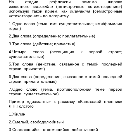
На стадии рефлексии помимо широко
известного
синквейна
(пятистрочные «стихотворения»)
использую такой прием, как
диаманта
(
семистрочные
«стихотворения» по алгоритму.
1.Одно слово (тема; имя существительное; имя/фамилия
героя)
2.Два слова (определение; прилагательные)
3.Три слова (действие; причастия)
4.Четыре слова (ассоциация к первой строке;
существительные)
5.Три слова (действие, связанное с темой последней
строки; причастия)
6.Два слова (определение, связанное с темой последней
строки; прилагательные)
7.Одно слово (тема, противоположная теме первой
строки; существительное)
Пример «диаманты» к рассказу «Кавказский пленник»
Л.Н.Толстого
1.Жилин
2.Смелый, свободолюбивый
3.Сражающийся, стремящийся, действующий