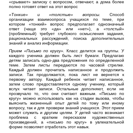
«срывают» записку с вопросом, отвечают, а дома более
полно готовят ответ на этот вопрос
«Тонкие» и «толстые» вопросы.
Способ
организации взаимоопроса учащихся по теме, при
котором «тонкий» вопрос предполагает однозначный
ответ (чаще это «да» или «нет»), а «толстый»
(проблемный) требует глубокого осмысления задания,
рациональных рассуждений, поиска дополнительных
знаний и анализ информации.
Прием «Письмо по кругу».
Класс делится на группы. У
каждого ученика должен быть лист бумаги. Предлагаю
детям записать одно-два предложения по определенной
теме. Затем листы передаются по часовой стрелке.
Каждый должен прочитать написанное и продолжить
записи. Так продолжается, пока лист не вернется к
первому автору. Каждый ребенок читает написанное,
затем слово предоставляется одному ученику, который
вслух читает записи. Остальные дополняют, если не
прозвучало то, что они считают важным. «Письмо по
кругу» можно использовать как на стадии вызова, чтобы
выяснить жизненный опыт детей по тому или иному
вопросу, так и для проверки знаний учащихся. Этот прием
может служить и другим целям. У детей часто возникает
проблема с кратким пересказом художественных
произведений, а «письмо по кругу» в увлекательной
форме позволяет отработать этот навык.