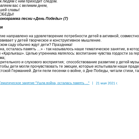
 к людям с ним приходит следом.
вляем вас с великим днем,
шей славы!
ОБЕДЫ!
онограмма песни «День Победы» (7)
ия
ие направлено на удовлетворение потребности детей в активной, совместной
азвивает у детей творческое и конструктивное мышление.
тском саду обычно ждут дети? Праздника!
на, осталась память …» -
так называлось наше тематическое занятие, в кот
и «Қарлығаш». Целью утренника являлось: воспитание чувства гордости за ге
зма;
зрительного и слухового восприятия; способствование развитию у детей муз
чтобы дети могли прочувствовать те эмоции, которые испытывали наши праде
тской Германией. Дети пели песенки о войне, о Дне Победы, читали стихи, 
Тематическое занятие "Ушла война, осталась память ..."
|
21 мая 2021 г.