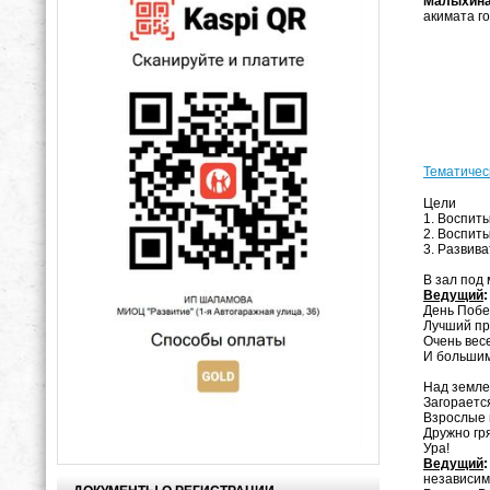
Малыхина
акимата г
Тематическ
Цели
1. Воспиты
2. Воспит
3. Развива
В зал под 
Ведущий
:
День Побе
Лучший пр
Очень вес
И большим
Над земле
Загораетс
Взрослые 
Дружно гр
Ура!
Ведущий
:
независим