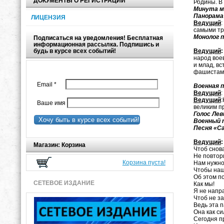
ДОКУМЕНТЫ О РЕГИСТРАЦИИ
Родины. В
Минута мо
Панорама 
ЛИЦЕНЗИЯ
Ведущий
:
самыми тр
Монолог п
Подписаться на уведомления! Бесплатная
информационная рассылка. Подпишись и
будь в курсе всех событий!
Ведущий
народ вое
и млад, в
фашистами
Email
*
Военная п
Ведущий
Ведущий
Ваше имя
великим п
Голос Лев
Хочу быть в курсе всех событий!
Военный т
Песня «С
Ведущий
:
Магазин: Корзина
Чтоб снов
Не повтор
Корзина пуста!
Нам нужно
Чтобы наш
Об этом п
СЕТЕВОЕ ИЗДАНИЕ
Как мы!
Я не напр
Чтоб не з
Ведь эта 
Она как с
Сегодня
п