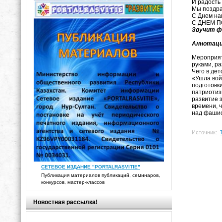
И радость
Мы поздра
С Днем на
С ДНЕМ П
Звучит ф
Аннотац
Мероприят
руками, р
Чего в де
«Ушла вой
подготовк
патриоти
развитие 
времени, 
над фашис
Источник:
СЕТЕВОЕ ИЗДАНИЕ "PORTALRASVITIE"
Публикация материалов публикаций, семинаров,
конкурсов, мастер-классов
Новостная рассылка!