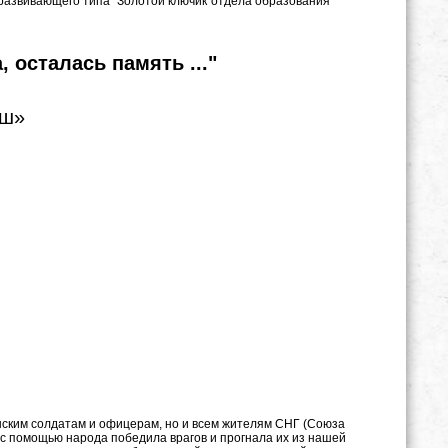
еразвивающего типа "Золотой ключик"отдела образования
 осталась память ..."
аш»
нским солдатам и офицерам, но и всем жителям СНГ (Союза
 с помощью народа победила врагов и прогнала их из нашей