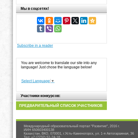
Мы в соцсетях!
Subscribe in a reader
You are welcome to translate our site into any
language! Just chose the language below!
Select Language
▼
Участники конкурсов:
ПРЕДВАРИТЕЛЬНЫЙ СПИСОК УЧАСТНИКОВ
Международный образовательный портал "Развитие", 2016 г.
ИИН 650603400138
Казахстан, ВКО, 070001, г.Усть-Каменогорск, ул. 1-я Автогаражная, 36
Тел: +7 (7232) 51-24-18