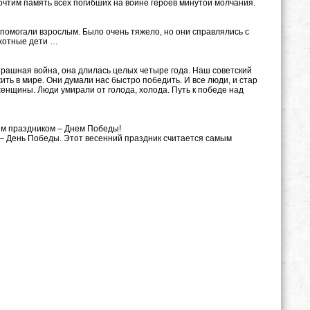
очтим память всех погибших на войне героев минутой молчания.
ни помогали взрослым. Было очень тяжело, но они справлялись с
охотные дети …
страшная война, она длилась целых четыре года. Наш советский
ь в мире. Они думали нас быстро победить. И все люди, и стар
женщины. Люди умирали от голода, холода. Путь к победе над
мым праздником – Днем Победы!
 – День Победы. Этот весенний праздник считается самым