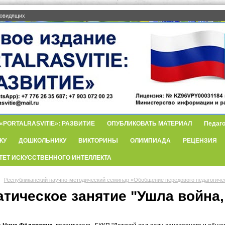
бовидящих
PORTALRASVITIE»: РАЗВИТИЕ
ОПУБЛИКОВАТЬ МАТЕРИАЛ
Педаго
КУ
ДОШКОЛЬНИКУ
ВИКТОРИНЫ
ОЛИМПИАДА
РЕЦЕНЗИЯ
ТЕТ ИСКУССТВЕННОГО ИНТЕЛЛЕКТА
Республиканский научно-методический семинар «Обобщение передового педагогиче
тическое занятие "Ушла война, 