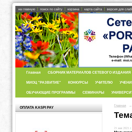
на главную
поиск по сайту
корзина
карта сайта
версия для сла
Главная
СБОРНИК МАТЕРИАЛОВ СЕТЕВОГО ИЗДАНИЯ «
МИОЦ "РАЗВИТИЕ"
КОНКУРСЫ
УЧИТЕЛЮ
УЧЕНИ
ОБУЧАЮЩИЕ ПРОГРАММЫ
СЕМИНАРЫ
УНИВЕРСИ
Главная
→
ОПЛАТА KASPI PAY
Тема
21 мая 2021 г.