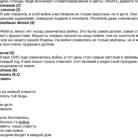
 День Победы люди возлагают к памятникам венки и цветы. Ребята, давайте п
лчания (2)
стихов (3)
 Я уже говорила, в этой войне участвовали не только взрослые, но и дети. О
удными заданиями, совершая подвиги и погибали. Погибали даже совсем кр
огибших детей (4)
:
Ребята, много лет назад закончилась война. Это была самая долгая, самая 
вал с фашистами. Фашисты первые напали на нашу землю, они не захотели жит
стали на защиту нашей Родины. На войне сражались не только мужчины, но и 
 был очень трудным и долгим.
есня (5)
: 9 мая 1945 года закончилась война, и тот день стал самым светлым и люби
:Каждый год, 9 мая наша страна отмечает этот великий и радостный праздник
раздником на земле.
итана (6)
анец (6.1)
алют»
а на земной планете
илось той беды
.
,
и дети
омнили,
асно беспокоюсь,
абылась та
война
:
память- наша совесть
ила нам нужна…
раздник входит в каждый дом
.