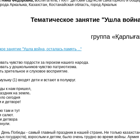
 Нина Фёдоровна,
воспитатель, ГККП "Детский сад-ясли санаторного и общ
орода Аркалыка, Казахстан, Костанайская область, город Аркалык
Тематическое занятие "Ушла война,
группа «Қарлығ
ое занятие "Ушла война, осталась память ..."
вать чувство гордости за героизм нашего народа.
ывать у дошкольников чувство патриотизма.
ть зрительное и слуховое восприятие.
музыку (1) входят дети и встают в полукруг.
ды к нам пришел,
аздник на земле
.
ело сегодня
 и детворе!
ю там и тут
я салют.
и детвора
янули.
День Победы - самый главный праздник в нашей стране
.
Не только казахста
ых государств), взрослым и детям, было очень трудно во время войны. Армия