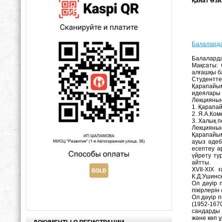
Қанат Әзи
Балаларда
Балаларда
Мақсаты: 
алғашқы б
Студентте
Қарапайым
идеялары 
Лекцияның
1. Қарапа
2. Я.А.Ком
3. Халық п
Лекцияның
Қарапайым
ауыз әдеб
есептеу ә
үйрету ту
айтты.
XVII-XIX
К.Д.Ушинск
Ол дәуір 
пікірлері
Ол дәуір 
(1952-167
сандарды 
және көп 