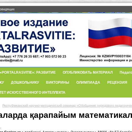
бовидящих
PORTALRASVITIE»: РАЗВИТИЕ
ОПУБЛИКОВАТЬ МАТЕРИАЛ
Педаго
КУ
ДОШКОЛЬНИКУ
ВИКТОРИНЫ
ОЛИМПИАДА
РЕЦЕНЗИЯ
ТЕТ ИСКУССТВЕННОГО ИНТЕЛЛЕКТА
Республиканский научно-методический семинар «Обобщение передового педагогиче
аларда қарапайым математикалы
г.