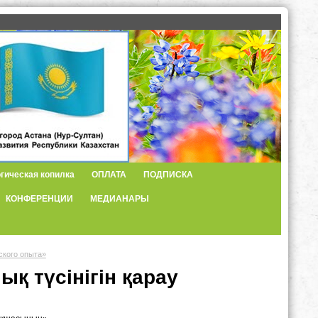
гическая копилка
ОПЛАТА
ПОДПИСКА
КОНФЕРЕНЦИИ
МЕДИАНАРЫ
ского опыта»
қ түсінігін қарау