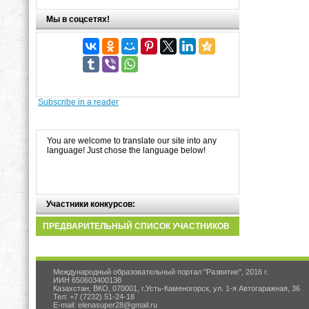
Мы в соцсетях!
Subscribe in a reader
You are welcome to translate our site into any
language! Just chose the language below!
Участники конкурсов:
ПРЕДВАРИТЕЛЬНЫЙ СПИСОК УЧАСТНИКОВ
Международный образовательный портал "Развитие", 2016 г.
ИИН 650603400138
Казахстан, ВКО, 070001, г.Усть-Каменогорск, ул. 1-я Автогаражная, 36
Тел: +7 (7232) 51-24-18
E-mail: elenasuper28@gmail.ru