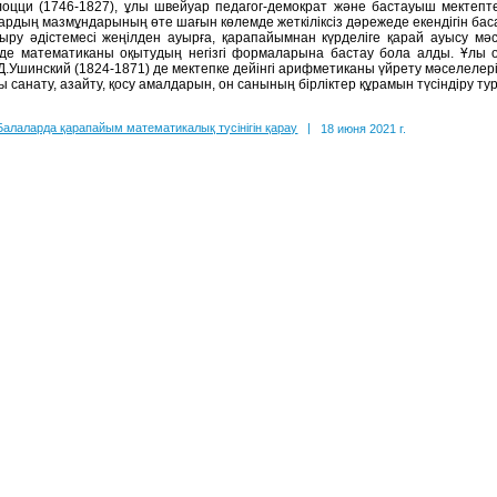
лоцци (1746-1827), ұлы швейуар педагог-демократ және бастауыш мектепт
ардың мазмұндарының өте шағын көлемде жеткіліксіз дәрежеде екендігін баса
ыру әдістемесі жеңілден ауырға, қарапайымнан күрделіге қарай ауысу мә
де математиканы оқытудың негізгі формаларына бастау бола алды. Ұлы ор
Д.Ушинский (1824-1871) де мектепке дейінгі арифметиканы үйрету мәселелер
 санату, азайту, қосу амалдарын, он санының бірліктер құрамын түсіндіру ту
Балаларда қарапайым математикалық түсінігін қарау
|
18 июня 2021 г.