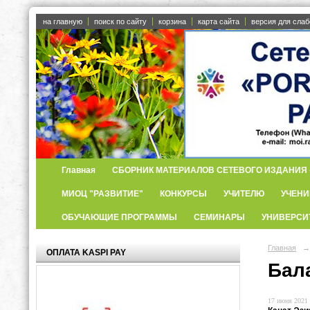
на главную
поиск по сайту
корзина
карта сайта
версия для сла
Главная
СБОРНИК МАТЕРИАЛОВ СЕТЕВОГО ИЗДАНИЯ «
МИОЦ "РАЗВИТИЕ"
КОНКУРСЫ
УЧИТЕЛЮ
УЧЕНИ
ОБУЧАЮЩИЕ ПРОГРАММЫ
СЕМИНАРЫ
УНИВЕРСИ
Главная
→
ОПЛАТА KASPI PAY
Бал
17 июня 2021 