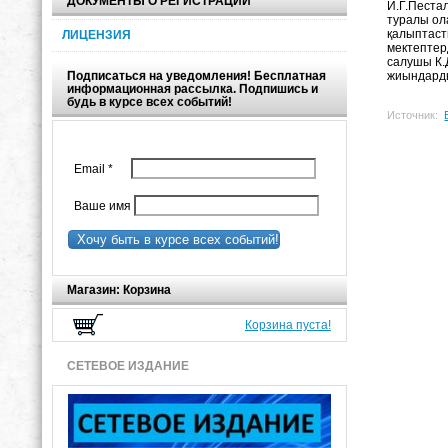
ДОКУМЕНТЫ О РЕГИСТРАЦИИ
И.Г.Песта
туралы ол
қалыптаст
ЛИЦЕНЗИЯ
мектептер
салушы К.
Подписаться на уведомления! Бесплатная
жиындарды
информационная рассылка. Подпишись и
будь в курсе всех событий!
Источник:
Email
*
Ваше имя
Хочу быть в курсе всех событий!
Магазин: Корзина
Корзина пуста!
СЕТЕВОЕ ИЗДАНИЕ