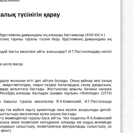
бақшасының»
лық түсінігін қарау
дістеменің дамуындағы ең алғашқы бастамалар (ХVІІ-ХІХ ғғ.)
сінің тарихы туралы түсінік беру. Әдістеменің дамуындағы ең
дай басты мәселені айта аласыздар? И.Г.Песталлоцидің негізгі
а шолу жасау.
ңдалу жолынан өтті деп айтуға болады. Оның қайнар көзі халық
, мақал-мәтелдер, нақыл сөздер балалардың санау дағдысына,
ымдар қалыптаса бастады. Жаттығулар арқылы баланы санауға
ң Ресейдің алғашқы баспадан шыққан оқулығы «Әліппеде» (1574)
н барысы туралы мәселелер Я.А.Коменский, И.Г.Песталоцци
ру тек жүйелі оқыту әрекетінде ғана жүзеге асырылады депой-
лыптастыру мәселелері қолға алына бастады.
ту мүмкіндіктері туралы баса айтты. Чех педагогы Я.А.Коменский
сына және геометрия негіздеріне алғашқы екі ондық көлемінде
иындарын салыстыру, геометриялық фигураларды салыстыру, аз
 фент).