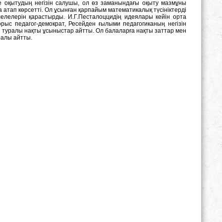
е оқытудың негізін салушы, ол өз заманындағы оқыту мазмұны
 атап көрсетті. Ол ұсынған қарпайым математикалық түсініктерді
селелерін қарастырды. И.Г.Песталоццидің идеялары кейін орта
ыс педагог-демократ, Ресейден ғылыми педагогиканың негізін
і туралы нақты ұсыныстар айтты. Ол балаларға нақты заттар мен
ралы айтты.