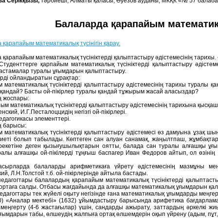
за Серікқызы,
тәрбиеші, Алматы қаласы, Әуезов ауданы, МКҚК «№ 57 бала
Балаларда қарапайым математика
 қарапайым математикалық түсінігін қарау.
 қарапайым математикалық түсініктерді қалыптастыру әдістемесінің тарихы. Ә
Студенттерге қарпайым математикалық түсініктерді қалыптастыру әдістеме
астамалар туралы ұғымдарын қалыптастыру.
рді ойландыратын сұрақтар:
 математикалық түсініктерді қалыптастыру әдістемесінің тарихы туралы қан
қандай? Басты ой-пікірлер туралы қандай тұжырым жасай аласыздар?
 жоспары:
йым математикалық түсініктерді қалыптастыру әдістемесінің тарихына қысқаш
енский, И.Г.Песталоццидің негізгі ой-пікірлері.
едагогикасы элементтері.
 барысы:
 математикалық түсініктерді қалыптастыру әдістемесі өз дамуына ұзақ шы
иеті болып табылады. Көптеген сан алуан санамақ, жаңылтпаш, жұмбақтар
рекетіне деген қызығушылықтарын оятты, балада сан туралы алғашқы ұғ
ралы алғашқы ой-пікілерді тұңғыш баспагер Иван Федоров айтып, ол өзіні
 ғасырларда балаларды арифметикаға үйрету әдістемесінің мазмұны ме
ий, Л.Н.Толстой т.б. ой-пікірлерінде айтыла бастады.
педагогтары балалардың қарапайым математикалық түсініктерді қалыптасты
н ортаға салды. Отбасы жағдайында да алғашқы математикалық ұғымдарын қа
педагогтары тек жүйелі оқыту негізінде ғана математикалық ұғымдарды меңгер
0) «Аналар мектебі» (1632) ұйымдастыру барысында арифетика бағдарлама
меңгерту (4-6 жастағылар) үшін, сандарды ажырату, заттардың әркелкі ж
ұғымдарын табы, өлшеудің жалпыға ортақ өлшемдерін оқып үйрену (адым, пұт,