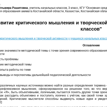
г.
Эльмира Рашитовна
, учитель начальных классов, 3 класс, КГУ "Основная ср
я образования акимата Костанайской области, Казахстан, Костанайская обла
звитие критического мышления и творческо
классов"
 критического мышления и творческой активности у учащихся начальных класс
Оглавление
ие значимости методической темы с точки зрения современного образования 
сти
сть проблемы
ие методической темы
опыта работы по теме
выводы и перспективы дальнейшей педагогической деятельности
 различных научных источниках можно найти разные определения термина «
рефлексивное мышление, сфокусированное на решении того, во что вер
ое «Я», быть объективными, логичными, пытаются понять другие точки зрен
как рассудить объективно и поступить логично с учётом, как своей точки з
дений. Критические мыслители способны выдвинуть новые идеи и увиде
2]