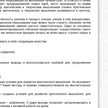
вой информации на жизненный личный опыт. В этом его отличие
гает продуцирование новых идей, часто выходящих за рамки
ду критическим и творческим мышлением сложно Критическое
и критическое, и творческое мышление развиваются в синтезе,
ённость ученика в процесс учения: ученик в нём инициативен,
иционном образовании ещё можно было строить обучение путём
мирование умения учиться самостоятельно. Один из основных
риенитированного обучения предполагает осуществление такого
 им личностные функции (искать во всём смысл, строить образ и
ивать в себе следующие качества:
.
 суждения).
вильные выводы и воспользоваться ошибкой для продолжения
.
чшие условия для развития критического мышления. Но возникает
ле? Какие методы и приемы совершенствовали бы мыслительные
е созданы условия для развития критического мышления, для
ния – рефлексия. Стадия вызова позволяет актуализировать и
ченика к активной работе на уроке.