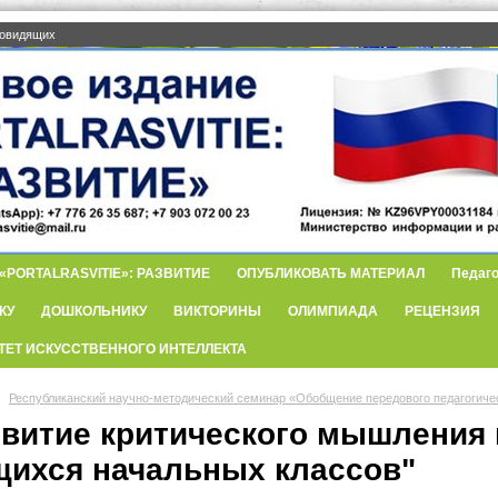
бовидящих
PORTALRASVITIE»: РАЗВИТИЕ
ОПУБЛИКОВАТЬ МАТЕРИАЛ
Педаго
КУ
ДОШКОЛЬНИКУ
ВИКТОРИНЫ
ОЛИМПИАДА
РЕЦЕНЗИЯ
ТЕТ ИСКУССТВЕННОГО ИНТЕЛЛЕКТА
Республиканский научно-методический семинар «Обобщение передового педагогиче
звитие критического мышления 
щихся начальных классов"