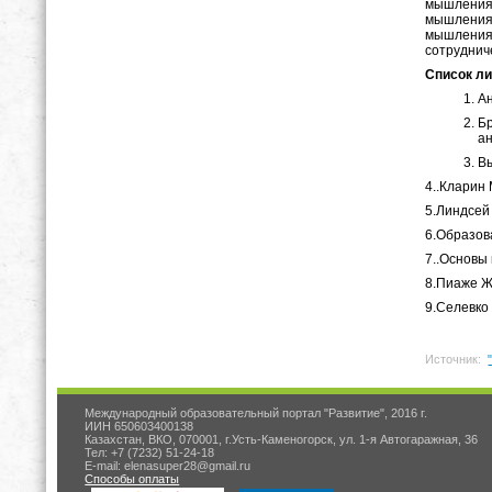
мышления 
мышления 
мышления 
сотруднич
Список л
Ан
Бр
ан
Вы
4..Кларин 
5.Линдсей 
6.Образова
7..Основы 
8.Пиаже Ж.
9.Селевко 
Источник:
Международный образовательный портал "Развитие", 2016 г.
ИИН 650603400138
Казахстан, ВКО, 070001, г.Усть-Каменогорск, ул. 1-я Автогаражная, 36
Тел: +7 (7232) 51-24-18
E-mail: elenasuper28@gmail.ru
Способы оплаты