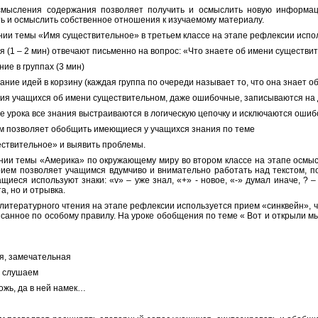
смысления содержания позволяет получить и осмыслить новую информа
ь и осмыслить собственное отношения к изучаемому материалу.
нии темы «Имя существительное» в третьем классе на этапе рефлексии испо
я (1 – 2 мин) отвечают письменно на вопрос: «Что знаете об имени существи
ие в группах (3 мин)
ние идей в корзину (каждая группа по очереди называет то, что она знает о
ния учащихся об имени существительном, даже ошибочные, записываются на 
ие урока все знания выстраиваются в логическую цепочку и исключаются оши
м позволяет обобщить имеющиеся у учащихся знания по теме
ствительное» и выявить проблемы.
нии темы «Америка» по окружающему миру во втором классе на этапе осмы
рием позволяет учащимся вдумчиво и внимательно работать над текстом, п
ащиеся используют знаки: «v» – уже знал, «+» - новое, «-» думал иначе, ? 
та, но и отрывка.
 литературного чтения на этапе рефлексии используется прием «синквейн», ч
исанное по особому правилу. На уроке обобщения по теме « Вот и открыли м
, замечательная
 слушаем
ожь, да в ней намек…