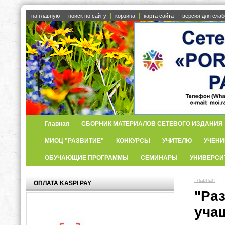
на главную
поиск по сайту
корзина
карта сайта
версия для сла
Главная
СБОРНИК МАТЕРИАЛОВ СЕТЕВОГО ИЗДАНИЯ «
МИОЦ "РАЗВИТИЕ"
КОНКУРСЫ
УЧИТЕЛЮ
УЧЕНИ
ОБУЧАЮЩИЕ ПРОГРАММЫ
СЕМИНАРЫ
УНИВЕРСИ
Главная
→
ОПЛАТА KASPI PAY
"Ра
уча