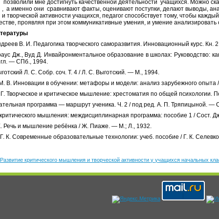
позволили мне достигнуть качественной деятельности учащихся. Можно сказа
, а именно они сравнивают факты, оценивают поступки, делают выводы, ана
и творческой активности учащихся, педагог способствует тому, чтобы каждый
естве, проявляя при этом коммуникативные умения, и умение анализировать 
итературы
дреев В. И. Педагогика творческого саморазвития. Инно­вационный курс. Кн. 2 
аус Дж., Вуд Д. Инвайронментальное образование в шко­лах: Руководство: как
гл. — СПб., 1994.
готский Л. С. Собр. соч. Т. 4 / Л. С. Выготский. — М., 1994.
М. В. Инновации в обучении: метафоры и модели: анализ зарубежного опыта / 
Г. Творческое и критическое мышление: хрестоматия по общей психологии. Пси
тельная программа — маршрут ученика. Ч. 2 / под ред. А. П. Тряпицыной. — С
критического мышления: междисциплинарная програм­ма: пособие 1 / Сост. Дж. 
 Речь и мышление ребёнка / Ж. Пиаже. — М.; Л., 1932.
Г. К. Современные образовательные технологии: учеб. пособие / Г. К. Селевко.
"Развитие критического мышления и творческой активности у учащихся начальных кла