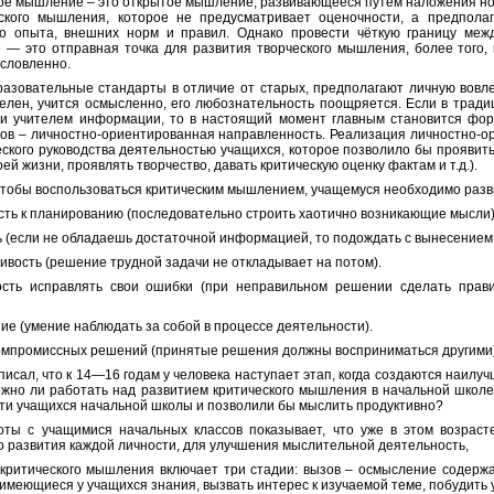
ое мышление – это открытое мышление, развивающееся путём наложения но
ского мышления, которое не предусматривает оценочности, а предпола
о опыта, внешних норм и правил. Однако провести чёткую границу меж
— это отправная точка для развития творческого мышления, более того, 
словленно.
азовательные стандарты в отличие от старых, предполагают личную вовлеч
елен, учится осмысленно, его любознательность поощряется. Если в трад
и учителем информации, то в настоящий момент главным становится фор
ов – личностно-ориентированная направленность. Реализация личностно-о
еского руководства деятельностью учащихся, которое позволило бы проявить
ей жизни, проявлять творчество, давать критическую оценку фактам и т.д.).
 чтобы воспользоваться критическим мышлением, учащемуся необходимо разв
ость к планированию (последовательно строить хаотично возникающие мысли)
ть (если не обладаешь достаточной информацией, то подождать с вынесением
чивость (решение трудной задачи не откладывает на потом).
ность исправлять свои ошибки (при неправильном решении сделать пра
ние (умение наблюдать за собой в процессе деятельности).
компромиссных решений (принятые решения должны восприниматься другими)
писал, что к 14—16 годам у человека наступает этап, когда создаются наилу
ожно ли работать над развитием критического мышления в начальной шко
ти учащихся начальной школы и позволили бы мыслить продуктивно?
ты с учащимися начальных классов показывает, что уже в этом возраст
о развития каждой личности, для улучшения мыслительной деятельность,
критического мышления включает три стадии: вызов – осмысление содержа
имеющиеся у учащихся знания, вызвать интерес к изучаемой теме, побудить у