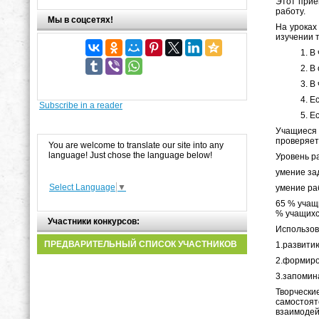
Этот прие
работу.
Мы в соцсетях!
На уроках
изучении 
В 
В 
В 
Ес
Subscribe in a reader
Ес
Учащиеся 
проверяет
You are welcome to translate our site into any
language! Just chose the language below!
Уровень р
умение за
Select Language
▼
умение ра
65 % учащ
% учащихс
Участники конкурсов:
Использов
ПРЕДВАРИТЕЛЬНЫЙ СПИСОК УЧАСТНИКОВ
1.развити
2.формиро
3.запомин
Творчески
самостоят
взаимодей