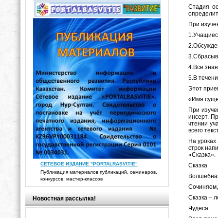
Стадия о
определит
При изуче
1.Учащиес
2.Обсужден
3.Сбрасыва
4.Все зна
5.В течен
Этот прие
«Имя суще
При изуче
инсерт. П
чтении уч
всего текс
На уроках
строк нап
«Сказка».
СЕТЕВОЕ ИЗДАНИЕ "PORTALRASVITIE"
Сказка
Публикация материалов публикаций, семинаров,
Волшебная
конкурсов, мастер-классов
Сочиняем,
Сказка – л
Новостная рассылка!
Чудеса