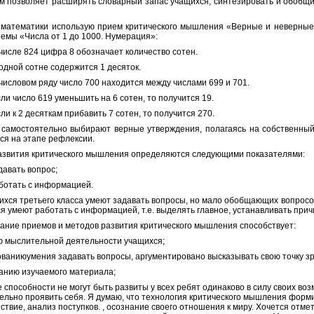
м позволяет расширять словарный запас учащихся, синтезировать и обобщ
 математики использую прием критического мышления «Верные и неверные 
темы «Числа от 1 до 1000. Нумерация»:
числе 824 цифра 8 обозначает количество сотен.
одной сотне содержится 1 десяток.
числовом ряду число 700 находится между числами 699 и 701.
ли число 619 уменьшить на 6 сотен, то получится 19.
ли к 2 десяткам прибавить 7 сотен, то получится 270.
самостоятельно выбирают верные утверждения, полагаясь на собственный
ся на этапе рефлексии.
азвития критического мышления определяются следующими показателями:
давать вопрос;
ботать с информацией.
ихся третьего класса умеют задавать вопросы, но мало обобщающих вопросов
я умеют работать с информацией, т.е. выделять главное, устанавливать прич
ание приемов и методов развития критического мышления способствует:
ю мыслительной деятельности учащихся;
ваниюумения задавать вопросы, аргументировано высказывать свою точку зр
анию изучаемого материала;
е способности не могут быть развиты у всех ребят одинаково в силу своих в
ельно проявить себя. Я думаю, что технология критического мышления форм
ствие, анализ поступков. , осознание своего отношения к миру. Хочется отме