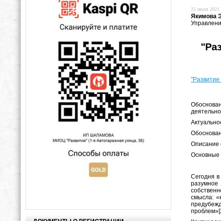
25 июля 2021 
Якимова 
Управлени
"Ра
"Развитие
Обоснован
деятельно
Актуально
Обоснован
Описание 
Основные 
Сегодня в
разумное 
собственн
смысла: «
предубеж
проблем»[