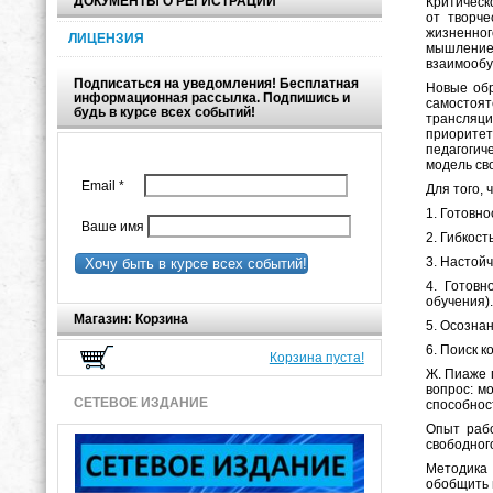
ДОКУМЕНТЫ О РЕГИСТРАЦИИ
Критическ
от творче
жизненног
ЛИЦЕНЗИЯ
мышление 
взаимообу
Подписаться на уведомления! Бесплатная
Новые обр
информационная рассылка. Подпишись и
самостоят
будь в курсе всех событий!
трансляци
приоритет
педагогич
модель сво
Email
*
Для того,
1. Готовн
Ваше имя
2. Гибкос
3. Настой
Хочу быть в курсе всех событий!
4. Готов
обучения).
Магазин: Корзина
5. Осозна
6. Поиск 
Корзина пуста!
Ж. Пиаже 
вопрос: м
СЕТЕВОЕ ИЗДАНИЕ
способнос
Опыт рабо
свободног
Методика 
обобщить 