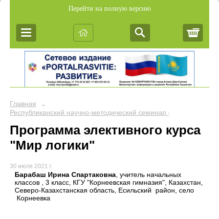
Перейти на полную версию
Корз
Главная
→
Республиканский научно-методический семинар «Обобщение пе
Программа элективного курса
"Мир логики"
30 июля 2021 г.
Барабаш Ирина Спартаковна
, учитель начальных
классов , 3 класс, КГУ "Корнеевская гимназия", Казахстан,
Северо-Казахстанская область, Есильский район, село
Корнеевка