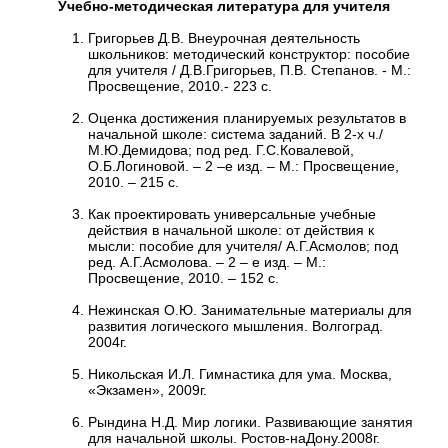
Учебно-методическая литература для учителя
Григорьев Д.В. Внеурочная деятельность
школьников: методический конструктор: пособие
для учителя / Д.В.Григорьев, П.В. Степанов. - М.:
Просвещение, 2010.- 223 с.
Оценка достижения планируемых результатов в
начальной школе: система заданий. В 2-х ч./
М.Ю.Демидова; под ред. Г.С.Ковалевой,
О.Б.Логиновой. – 2 –е изд. – М.: Просвещение,
2010. – 215 с.
Как проектировать универсальные учебные
действия в начальной школе: от действия к
мысли: пособие для учителя/ А.Г.Асмолов; под
ред. А.Г.Асмолова. – 2 – е изд. – М.:
Просвещение, 2010. – 152 с.
Нежинская О.Ю. Занимательные материалы для
развития логического мышления. Волгоград.
2004г.
Никольская И.Л. Гимнастика для ума. Москва,
«Экзамен», 2009г.
Рындина Н.Д. Мир логики. Развивающие занятия
для начальной школы. Ростов-наДону.2008г.