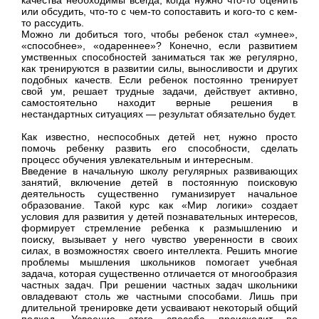
или обсудить, что-то с чем-то сопоставить и кого-то с кем-
то рассудить.
Можно ли добиться того, чтобы ребенок стал «умнее»,
«способнее», «одареннее»? Конечно, если развитием
умственных способностей заниматься так же регулярно,
как тренируются в развитии силы, выносливости и других
подобных качеств. Если ребенок постоянно тренирует
свой ум, решает трудные задачи, действует активно,
самостоятельно находит верные решения в
нестандартных ситуациях — результат обязательно будет.
Как известно, неспособных детей нет, нужно просто
помочь ребенку развить его способности, сделать
процесс обучения увлекательным и интересным.
Введение в начальную школу регулярных развивающих
занятий, включение детей в постоянную поисковую
деятельность существенно гуманизирует начальное
образование. Такой курс как «Мир логики» создает
условия для развития у детей познавательных интересов,
формирует стремление ребенка к размышлению и
поиску, вызывает у него чувство уверенности в своих
силах, в возможностях своего интеллекта. Решить многие
проблемы мышления школьников помогает учебная
задача, которая существенно отличается от многообразия
частных задач. При решении частных задач школьники
овладевают столь же частными способами. Лишь при
длительной тренировке дети усваивают некоторый общий
подход. Усвоение этого способа происходит по