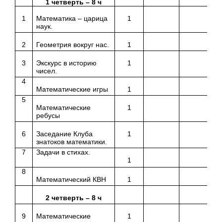
1 четверть – 8 ч
1
Математика – царица
1
наук.
2
Геометрия вокруг нас.
1
3
Экскурс в историю
1
чисел.
4
Математические игры
1
5
Математические
1
ребусы
6
Заседание Клуба
1
знатоков математики.
7
Задачи в стихах.
1
8
Математический КВН
1
2 четверть – 8 ч
9
Математические
1