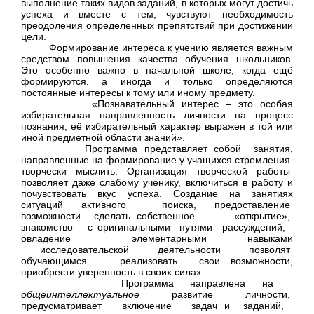
выполнение таких видов заданий, в которых могут достичь
успеха и вместе с тем, чувствуют необходимость
преодоления определенных препятствий при достижении
цели.
Формирование интереса к учению является важным
средством повышения качества обучения школьников.
Это особенно важно в начальной школе, когда ещё
формируются, а иногда и только определяются
постоянные интересы к тому или иному предмету.
«Познавательный интерес – это особая
избирательная направленность личности на процесс
познания; её избирательный характер выражен в той или
иной предметной области знаний».
Программа представляет собой занятия,
направленные на формирование у учащихся стремления
творчески мыслить. Организация творческой работы
позволяет даже слабому ученику, включиться в работу и
почувствовать вкус успеха. Создание на занятиях
ситуаций активного поиска, предоставление
возможности сделать собственное «открытие»,
знакомство с оригинальными путями рассуждений,
овладение элементарными навыками
исследовательской деятельности позволят
обучающимся реализовать свои возможности,
приобрести уверенность в своих силах.
Программа направлена на
общеинтеллектуальное
развитие личности,
предусматривает включение задач и заданий,