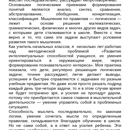
Основными логическими приемами формирования
понятий являются анализ, синтез, сравнение,
абстрагирование, обобщение, конкретизация,
классификация. Мышление по правилам — логическое —
лежит в основе решения математических,
грамматических, физических и многих других видов задач,
с которыми дети сталкиваются в школе. Вместе с тем
верно и то, что сами эти задачи выступают условием
развития такого мышления.
Как учитель начальных классов, я несколько лет работаю
над методической проблемой «Развитие
интеллектуальных способностей учащихся, их умения
ориентироваться в окружающем мире, через
формирование познавательного интереса». Моя практика
показала, что дети, регулярно решающие логические
задачи, точнее рассуждают, легче делают выводы,
успешнее и быстрее справляются с задачами по разным
учебным предметам. Но даже если просто решать подряд
каждый день три-четыре задачи, то и в этом случае время
не будет потрачено зря, и усилия не пропадут даром,
потому что приобретается самое главное в мыслительной
деятельности — умение управлять собой в проблемных
ситуациях.
Способность мыслить последовательно, по законам
логики, умение сочетать мысли по определенным
правилам, складываются благодаря обучению в школе.
Но не сами собой, а в ответ на усилия ребенка. Эти
качества необходимы всегда, когда нужно что-то оценить