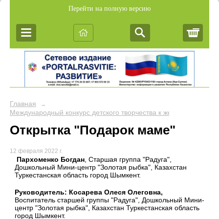
Перейти на полную версию
Корз
Главная
→
Международный конкурс детского творчества к женскому дню "М
Открытка "Подарок маме"
12 февраля 2022 г.
Пархоменко Богдан
, Старшая группа "Радуга",
Дошкольный Мини-центр "Золотая рыбка", Казахстан
Туркестанская область город Шымкент.
Руководитель: Косарева Олеся Олеговна,
Воспитатель старшей группы "Радуга", Дошкольный Мини-
центр "Золотая рыбка", Казахстан Туркестанская область
город Шымкент.