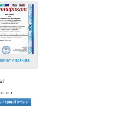
фикат участника
ы
ов нет.
ь первый отзыв