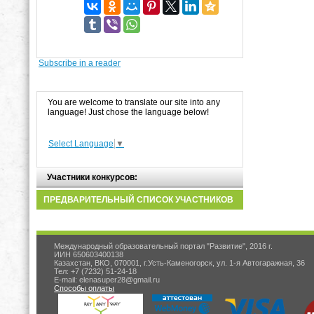
Subscribe in a reader
You are welcome to translate our site into any
language! Just chose the language below!
Select Language
▼
Участники конкурсов:
ПРЕДВАРИТЕЛЬНЫЙ СПИСОК УЧАСТНИКОВ
Международный образовательный портал "Развитие", 2016 г.
ИИН 650603400138
Казахстан, ВКО, 070001, г.Усть-Каменогорск, ул. 1-я Автогаражная, 36
Тел: +7 (7232) 51-24-18
E-mail: elenasuper28@gmail.ru
Способы оплаты