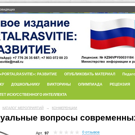
бовидящих
PORTALRASVITIE»: РАЗВИТИЕ
ОПУБЛИКОВАТЬ МАТЕРИАЛ
Педаго
КУ
ДОШКОЛЬНИКУ
ВИКТОРИНЫ
ОЛИМПИАДА
РЕЦЕНЗИЯ
ТЕТ ИСКУССТВЕННОГО ИНТЕЛЛЕКТА
КАТАЛОГ МЕРОПРИЯТИЙ
→
КОНФЕРЕНЦИИ
туальные вопросы современны
0 отзывов
Арт.
97