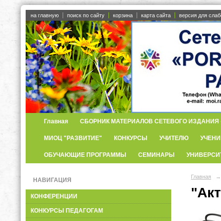
на главную
поиск по сайту
корзина
карта сайта
версия для сла
Главная
СБОРНИК МАТЕРИАЛОВ СЕТЕВОГО ИЗДАНИЯ «
МИОЦ "РАЗВИТИЕ"
КОНКУРСЫ
УЧИТЕЛЮ
УЧЕНИ
ОБУЧАЮЩИЕ ПРОГРАММЫ
СЕМИНАРЫ
УНИВЕРСИ
Главная
→
НАВИГАЦИЯ
"Ак
КОНФЕРЕНЦИИ
КОНКУРСЫ ПЕДАГОГАМ