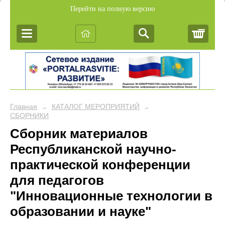
Перейти на полную версию
Корз
Главная
КАТАЛОГ МЕРОПРИЯТИЙ
→
→
СБОРНИКИ
Сборник материалов
Республиканской научно-
практической конференции
для педагогов
"Инновационные технологии в
образовании и науке"