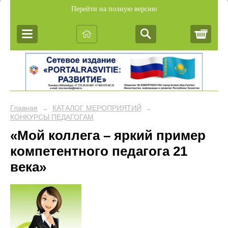
Перейти на полную версию
Корз
Главная
КАТАЛОГ МЕРОПРИЯТИЙ
→
→
КОНКУРСЫ ПЕДАГОГАМ
«Мой коллега – яркий пример
компетентного педагога 21
века»