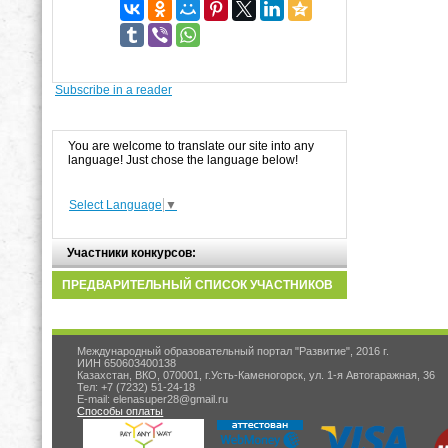
Subscribe in a reader
You are welcome to translate our site into any
language! Just chose the language below!
Select Language
▼
Участники конкурсов:
ПРЕДВАРИТЕЛЬНЫЙ СПИСОК УЧАСТНИКОВ
Международный образовательный портал "Развитие", 2016 г.
ИИН 650603400138
Казахстан, ВКО, 070001, г.Усть-Каменогорск, ул. 1-я Автогаражная, 36
Тел: +7 (7232) 51-24-18
E-mail: elenasuper28@gmail.ru
Способы оплаты