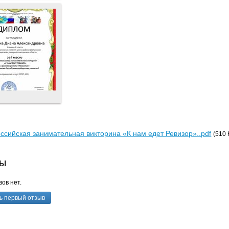
ссийская занимательная викторина «К нам едет Ревизор»..pdf
(510 
ы
ов нет.
ь первый отзыв