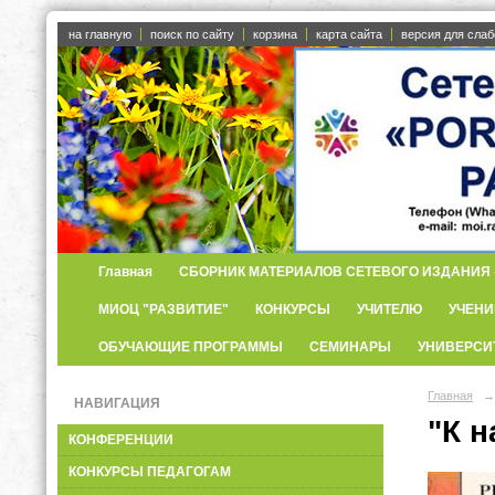
на главную
поиск по сайту
корзина
карта сайта
версия для сла
Главная
СБОРНИК МАТЕРИАЛОВ СЕТЕВОГО ИЗДАНИЯ «
МИОЦ "РАЗВИТИЕ"
КОНКУРСЫ
УЧИТЕЛЮ
УЧЕНИ
ОБУЧАЮЩИЕ ПРОГРАММЫ
СЕМИНАРЫ
УНИВЕРСИ
Главная
→
НАВИГАЦИЯ
"К н
КОНФЕРЕНЦИИ
КОНКУРСЫ ПЕДАГОГАМ