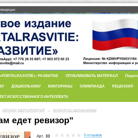
бовидящих
PORTALRASVITIE»: РАЗВИТИЕ
ОПУБЛИКОВАТЬ МАТЕРИАЛ
Педаго
КУ
ДОШКОЛЬНИКУ
ВИКТОРИНЫ
ОЛИМПИАДА
РЕЦЕНЗИЯ
ТЕТ ИСКУССТВЕННОГО ИНТЕЛЛЕКТА
КАТАЛОГ МЕРОПРИЯТИЙ
→
КОНКУРСЫ ШКОЛЬНИКАМ
ам едет ревизор"
0 отзывов
Арт.
33