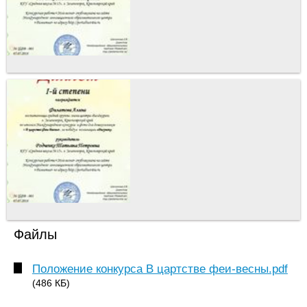
Файлы
Положение конкурса В цартстве феи-весны.pdf
(486 КБ)