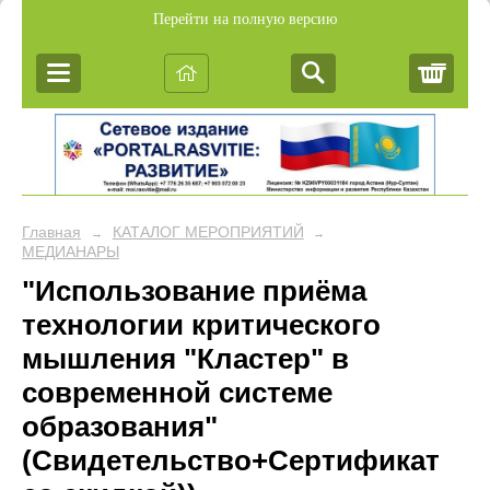
Перейти на полную версию
Корз
Главная
КАТАЛОГ МЕРОПРИЯТИЙ
→
→
МЕДИАНАРЫ
"Использование приёма
технологии критического
мышления "Кластер" в
современной системе
образования"
(Свидетельство+Сертификат