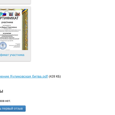
фикат участника
ение Куликовская битва.pdf
(428 КБ)
ы
ов нет.
ь первый отзыв