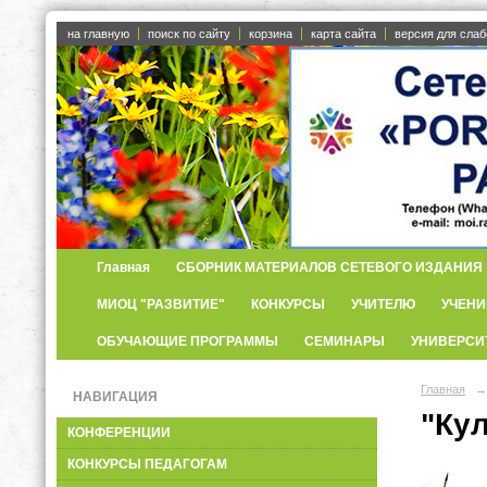
на главную
поиск по сайту
корзина
карта сайта
версия для сла
Главная
СБОРНИК МАТЕРИАЛОВ СЕТЕВОГО ИЗДАНИЯ «
МИОЦ "РАЗВИТИЕ"
КОНКУРСЫ
УЧИТЕЛЮ
УЧЕНИ
ОБУЧАЮЩИЕ ПРОГРАММЫ
СЕМИНАРЫ
УНИВЕРСИ
Главная
→
НАВИГАЦИЯ
"Ку
КОНФЕРЕНЦИИ
КОНКУРСЫ ПЕДАГОГАМ