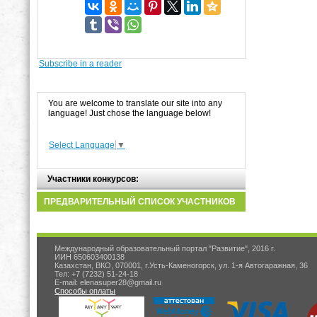
Subscribe in a reader
You are welcome to translate our site into any
language! Just chose the language below!
Select Language
▼
Участники конкурсов:
ПРЕДВАРИТЕЛЬНЫЙ СПИСОК УЧАСТНИКОВ
Международный образовательный портал "Развитие", 2016 г.
ИИН 650603400138
Казахстан, ВКО, 070001, г.Усть-Каменогорск, ул. 1-я Автогаражная, 36
Тел: +7 (7232) 51-24-18
E-mail: elenasuper28@gmail.ru
Способы оплаты