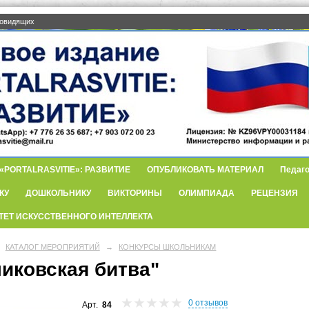
бовидящих
PORTALRASVITIE»: РАЗВИТИЕ
ОПУБЛИКОВАТЬ МАТЕРИАЛ
Педаго
КУ
ДОШКОЛЬНИКУ
ВИКТОРИНЫ
ОЛИМПИАДА
РЕЦЕНЗИЯ
ТЕТ ИСКУССТВЕННОГО ИНТЕЛЛЕКТА
КАТАЛОГ МЕРОПРИЯТИЙ
→
КОНКУРСЫ ШКОЛЬНИКАМ
ликовская битва"
0 отзывов
Арт.
84