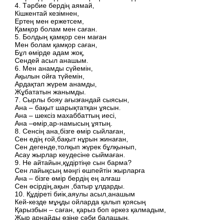
4. Тәрбие бердің аямай,
Кішкентай кезімнен,
Ертең мен ержетсем,
Қамқор болам мен саған.
5. Болдың қамқор сен маған
Мен болам қамқор саған,
Бұл өмірде адам жоқ,
Сендей асыл анашым.
6. Мен анамды сүйемін,
Ақылын ойға түйемін,
Ардақтап жүрем анамды,
Жұбататын жанымды.
7. Сырлы бояу ағызғандай сыясын,
Ана – бақыт шарықтатқан ұясын.
Ана – шексіз махаббаттың иесі,
Ана –өмір,ар-намысың ұятың.
8. Сенсің ана,бізге өмір сыйлаған,
Сен едің ғой,бақыт нұрын жинаған,
Сен дегенде,толқып жүрек бұлқынып,
Асау жырлар кеудесіне сыймаған.
9. Не айтайын,құдіртіңе сын барма?
Сен лайықсың мәңгі өшпейтін жырларға
Ана – бізге өмір бердің ең алғаш
Сен өсірдің,ақын ,батыр ұлдарды.
10. Құдіреті биік,аяулы асыл,анашым
Кей-кезде мұңды ойларда қалып қоясың
Қарызбын – саған, қарыз боп әркез қалмадым,
Жыр арнайды өзіңе сәби балашың.