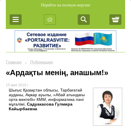
Перейти на полную версию
Корз
Главная
Публикации
→
«Ардақты менің, анашым!»
15 мая 2019 г.
Шығыс Қазақстан облысы, Тарбағатай
ауданы, Ақжар ауылы, «Абай атындағы
орта мектебі» КММ, информатика пәні
мұғалімі,
Садуакасова Гулмира
Кайырбаевна