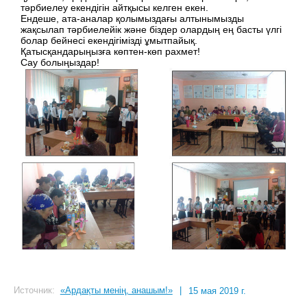
тәрбиелеу екендігін айтқысы келген екен.
Ендеше, ата-аналар қолымыздағы алтынымызды
жақсылап тәрбиелейік және біздер олардың ең басты үлгі
болар бейнесі екендігімізді ұмытпайық.
Қатысқандарыңызға көптен-көп рахмет!
Сау болыңыздар!
Источник:
«Ардақты менің, анашым!»
|
15 мая 2019 г.