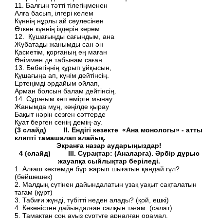
11. Балғын тәтті тілегіңменен
Алға басып, ілгері келем
Күннің нұрлы ай сәулесінен
Өткен күннің іздерін көрем
12. Құшағыңды сағындым, ана
Жұбатады жанымды сан ән
Қасиетім, қорғаның ең маған
Әніммен де табынам саған
13. Бөбегіңнің құрып ұйқысын,
Құшағыңа ап, күнім дейтінсің.
Ертеңімді әрдайым ойлап,
Арман болсын балам дейтінсің.
14. Сұрағым көп өмірге мынау
Жанымда мұң, көңілде қырау
Бақыт нәрін сезген сәттерде
Қуат берген сенің демің-ау.
(3 слайд) II. Ендігі кезекте «Ана монологы» - атты
клипті тамашалап алайық.
Экранға назар аударыңыздар!
4 (слайд) III. Сұрақтар: (Аналарға). Әрбір дұрыс
жауапқа сыйлықтар беріледі.
1. Алғаш көктемде бүр жарып шығатын қандай гүл?
(бәйшешек)
2. Малдың сүтінен дайындалатын ұзақ уақыт сақталатын
тағам (құрт)
3. Табиғи жүнді, түбітті неден алады? (қой, ешкі)
4. Көкөністен дайындалған салқын тағам. (салат)
5. Тамақтан соң ауыз сүртуге арналған орамал.