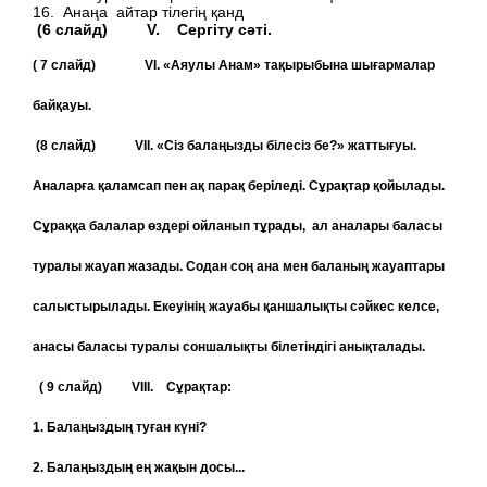
16. Анаңа айтар тілегің қанд
(6 слайд) V. Сергіту сәті.
( 7 слайд) VI. «Аяулы Анам» тақырыбына шығармалар
байқауы.
(8 слайд) VII. «Сіз балаңызды білесіз бе?» жаттығуы.
Аналарға қаламсап пен ақ парақ беріледі. Сұрақтар қойылады.
Сұраққа балалар өздері ойланып тұрады, ал аналары баласы
туралы жауап жазады. Содан соң ана мен баланың жауаптары
салыстырылады. Екеуінің жауабы қаншалықты сәйкес келсе,
анасы баласы туралы соншалықты білетіндігі анықталады.
( 9 слайд) VIII. Сұрақтар:
1. Балаңыздың туған күні?
2. Балаңыздың ең жақын досы...