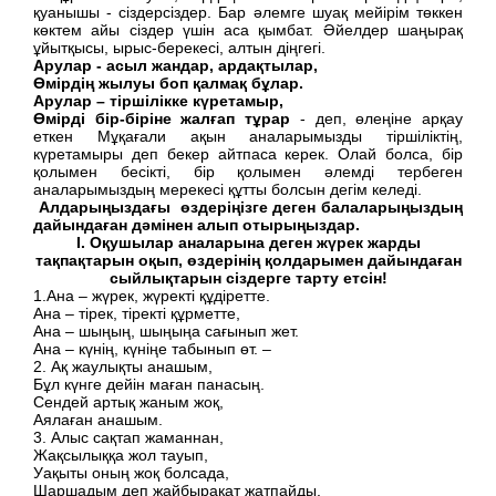
қуанышы - сіздерсіздер. Бар әлемге шуақ мейірім төккен
көктем айы сіздер үшін аса қымбат. Әйелдер шаңырақ
ұйытқысы, ырыс-берекесі, алтын діңгегі.
Арулар - асыл жандар, ардақтылар,
Өмірдің жылуы боп қалмақ бұлар.
Арулар – тіршілікке күретамыр,
Өмірді бір-біріне жалғап тұрар
- деп, өлеңіне арқау
еткен Мұқағали ақын аналарымызды тіршіліктің,
күретамыры деп бекер айтпаса керек. Олай болса, бір
қолымен бесікті, бір қолымен әлемді тербеген
аналарымыздың мерекесі құтты болсын дегім келеді.
Алдарыңыздағы өздеріңізге деген балаларыңыздың
дайындаған дәмінен алып отырыңыздар.
I. Оқушылар аналарына деген жүрек жарды
тақпақтарын оқып, өздерінің қолдарымен дайындаған
сыйлықтарын сіздерге тарту етсін!
1.Ана – жүрек, жүректі құдіретте.
Ана – тірек, тіректі құрметте,
Ана – шыңың, шыңыңа сағынып жет.
Ана – күнің, күніңе табынып өт. –
2. Ақ жаулықты анашым,
Бұл күнге дейін маған панасың.
Сендей артық жаным жоқ,
Аялаған анашым.
3. Алыс сақтап жаманнан,
Жақсылыққа жол тауып,
Уақыты оның жоқ болсада,
Шаршадым деп жайбырақат жатпайды.