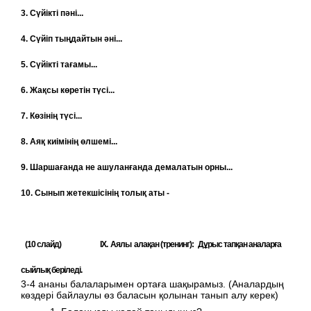
3. Сүйікті пәні...
4. Сүйіп тыңдайтын әні...
5. Сүйікті тағамы...
6. Жақсы көретін түсі...
7. Көзінің түсі...
8. Аяқ киімінің өлшемі...
9. Шаршағанда не ашуланғанда демалатын орны...
10.
Сынып жетекшісінің толық аты -
(10 слайд)
IX
. Аялы алақан (тренинг): Дұрыс тапқан аналарға
сыйлық беріледі.
3-4 ананы балаларымен ортаға шақырамыз. (Аналардың
көздері байлаулы өз баласын қолынан танып алу керек)