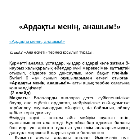
«Ардақты менің, анашым!»
«Ардақты менің, анашым!»
«Ана өсиеті» термесі қосылып тұрады.
(1 слайд)
Құрметті аналар, ұстаздар, қыздар сіздерді келе жатқан 8-
наурыз халықаралық әйелдер күні мерекесімен құттықтай
отырып, сіздерге зор денсаулық, мол бақыт тілеймін.
Бүгінгі 6 «а» сынып оқушыларымен өткелі отырған
«Ардақты менің, анашым!»-
атты ашық тәрбие сағатына
қош келдіңіздер!
(2 слайд)
Мақсаты:
Б
алаларды аналарға деген сүйіспеншілікке
баулу, ана еңбегін ардақтап, мейрімділкке сый-құрметке
тәрбиелеу, оқушылардың ой-өрісін, тіл байлығын, ойлау
қабілеттерін дамыту.
Өмірдің көркі - көктем айы мейірім шуағын төгіп,
қуанышын қоса ала келді. Бұл айда бар адамзат баласы
бас иер, үш әріптен тұратын ұлы есім аналарымыздың
дәстүрлі мерекесі 8-наурыз күніне белгіленген.
- Құрметті аяулы, ардақты аналар. Өміріміздің гүлі,