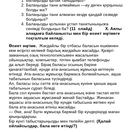
Балаңызды қалай таныдыңыз?
Балаңызды тани алмаймын —ау деген қорқыныш
болды ма?
Балаңызды тани алмаған кезде қандай сезімде
болдыңыз?
Балаңызды қолынан ұстап танитыныңызға
сенімді болдыңыз ба?
(11 слайд) X. Аялы
алақанға байланысты мен бір өсиет әңгімеге
тоқталғым келеді.
Өсиет әңгіме.
Жағдайлы бір отбасы баласын ешкімнен
кем өсіргісі келмей барлық жағдайын жасайды. Қазіргі
заманның озық технологиясымен жасалынған
ойыншықтар, компьютер, тіптен қымбат телефонды
да алып береді. Бірақ баласы осының бәріне
қанағаттанбай, күнде ата-анасының жұмысқа кетпеуін
өтінеді. Ата-анасы жұмысқа бармаса болмайтынын, ақша
табатынын баласына түсіндіреді.
Ал, баласы осы сәтте ата-анасының күніне қанша ақша
табатынын сұрап біледі.
Бала сол күннен бастап ата-анасының өзіне тастап кетіп
жүрген ақшасын жұмсамай жинай бастайды. Жинаған
ақшасы ата-анасының бір күндік табысына жеткен күні
бала ата-анасына өтініш жасайды.
— Әке, ана! Бүгін жұмысқа бармай бір күндеріңізді маған
қиыңыздаршы.
Бір күнгі табыстарыңызды мен төлейін депті.
(
Қ
алай
ойлайсыздар
,
бала неге өтінді?)