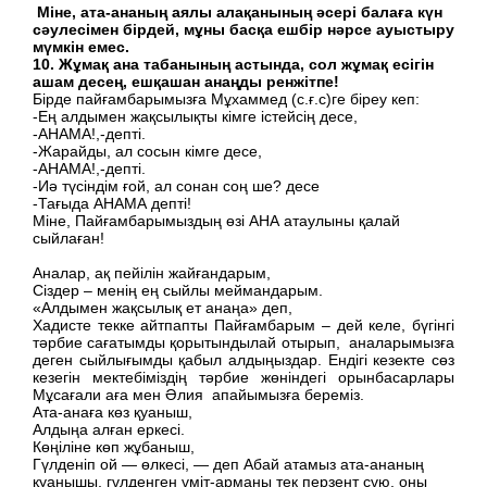
Міне, ата-ананың аялы алақанының әсері балаға күн
сәулесімен бірдей, мұны басқа ешбір нәрсе ауыстыру
мүмкін емес.
10. Жұмақ ана табанының астында, сол жұмақ есігін
ашам десең, ешқашан анаңды ренжітпе!
Бірде пайғамбарымызға Мұхаммед (с.ғ.с)ге біреу кеп:
-Ең алдымен жақсылықты кімге істейсің десе,
-АНАМА!,-депті.
-Жарайды, ал сосын кімге десе,
-АНАМА!,-депті.
-Иә түсіндім ғой, ал сонан соң ше? десе
-Тағыда АНАМА депті!
Міне
,
Па
йғамбарымыздың өзі АНА атаулыны қалай
с
ый
лаған!
Аналар, ақ пейілін жайғандарым,
Сіздер – менің ең сыйлы меймандарым.
«Алдымен жақсылық ет анаңа» деп,
Хадисте текке айтпапты Пайғамбарым – дей келе, бүгінгі
тәрбие сағатымды қорытындылай отырып, аналарымызға
деген сыйлығымды қабыл алдыңыздар. Ендігі кезекте сөз
кезегін мектебіміздің тәрбие жөніндегі орынбасарлары
Мұсағали аға мен Әлия апайымызға береміз.
Ата-анаға көз қуаныш,
Алдыңа алған еркесі.
Көңіліне көп жұбаныш,
Гүлденіп ой — өлкесі, — деп Абай атамыз ата-ананың
қуанышы, гүлденген үміт-арманы тек перзент сүю, оны