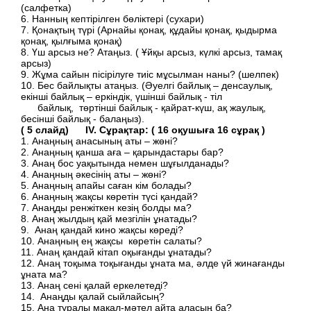
(салфетка)
6. Нанның кептірілген бөліктері (сухари)
7. Қонақтың түрі (Арнайы қонақ, құдайы қонақ, қыдырма
қонақ, қылғыма қонақ)
8. Үш арсыз не? Атаңыз. ( Ұйқы арсыз, күлкі арсыз, тамақ
арсыз)
9. Жұма сайын пісірілуге тиіс мұсылман наны? (шелпек)
10. Бес байлықты атаңыз. (Әуелгі байлық – денсаулық,
екінші байлық – еркіндік, үшінші байлық - тіл
байлық, төртінші байлық - қайрат-күш, ақ жаулық,
бесінші байлық - балаңыз).
( 5 слайд) IV. Сұрақтар: ( 16 оқушыға 16 сұрақ )
1. Анаңның анасының аты – жөні?
2. Анаңның қанша аға – қарындастары бар?
3. Анаң бос уақытында немен шұғылданады?
4. Анаңның әкесінің аты – жөні?
5. Анаңның апайы саған кім болады?
6. Анаңның жақсы көретін түсі қандай?
7. Анаңды ренжіткен кезің болды ма?
8. Анаң жылдың қай мезгілін ұнатады?
9. Анаң қандай кино жақсы көреді?
10. Анаңның ең жақсы көретін салаты?
11. Анаң қандай кітап оқығанды ұнатады?
12. Анаң тоқыма тоқығанды ұната ма, әлде үй жинағанды
ұната ма?
13. Анаң сені қалай еркелетеді?
14. Анаңды қалай сыйлайсың?
15. Ана туралы мақал-мәтел айта аласың ба?