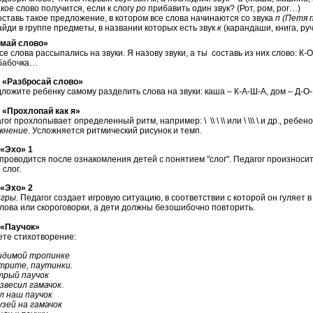
кое слово получится, если к слогу
ро
прибавить один звук? (Рот, ром, рог…)
ставь такое предложение, в котором все слова начинаются со звука
п (Петя 
йди в группе предметы, в названии которых есть звук
к
(карандаши, книга, руч
ймай слово»
се слова рассыпались на звуки. Я назову звуки, а ты составь из них слово: К-О-
 бабочка…
азбросай слово»
е ребенку самому разделить слова на звуки: каша – К-А-Ш-А, дом – Д-О-М
рохлопай как я»
охлопывает определенный ритм, например: \ \\ \ \\ или \ \\\ \ и др., ребено
жнение
. Усложняется ритмический рисунок и темп.
Эхо» 1
одится после ознакомления детей с понятием "слог". Педагог произносит с
слог.
Эхо» 2
игры.
Педагог создает игровую ситуацию, в соответствии с которой он гуляет в
лова или скороговорки, а дети должны безошибочно повторить.
Паучок»
 стихотворение:
димой тропинке
рите, паутинки.
рый паучок
весил гамачок.
 наш паучок
зей на гамачок