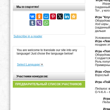
Игра «Клу
Играющие 
Мы в соцсетях!
(заданный 
Тот , у ко
Игра "Клу
Оборудова
Ход игры.
(заданный 
дальше
Subscribe in a reader
Усложнени
Игра «Лов
поздних э
You are welcome to translate our site into any
Игра «Поп
language! Just chose the language below!
Оборудова
Создается
Роль попу
Select Language
▼
Примерный 
Игра «Оз
Взрослый 
Участники конкурсов:
Игра «По
ПРЕДВАРИТЕЛЬНЫЙ СПИСОК УЧАСТНИКОВ
Педагог:
в
О-Ч-К-А –
Игра «Р
Педа
Игра «