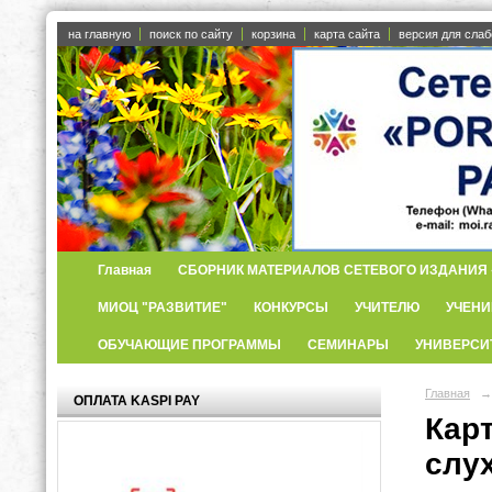
на главную
поиск по сайту
корзина
карта сайта
версия для сла
Главная
СБОРНИК МАТЕРИАЛОВ СЕТЕВОГО ИЗДАНИЯ «
МИОЦ "РАЗВИТИЕ"
КОНКУРСЫ
УЧИТЕЛЮ
УЧЕНИ
ОБУЧАЮЩИЕ ПРОГРАММЫ
СЕМИНАРЫ
УНИВЕРСИ
Главная
→
ОПЛАТА KASPI PAY
Кар
слух