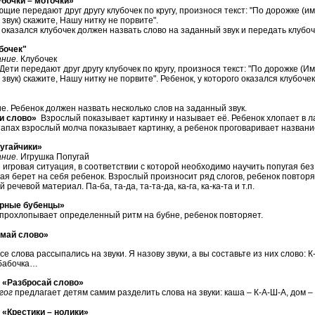
бочки – моточки»
передают друг другу клубочек по кругу, произнося текст: "По дорожке (им
звук) скажите, Нашу нитку не порвите".
го оказался клубочек должен назвать слово на заданный звук и передать клубо
бочек"
ние.
Клубочек
Дети передают друг другу клубочек по кругу, произнося текст: "По дорожке (И
звук) скажите, Нашу нитку не порвите". Ребенок, у которого оказался клубоче
е. Ребенок должен назвать несколько слов на заданный звук.
и слово»
Взрослый показывает картинку и называет её. Ребенок хлопает в л
тапах взрослый молча показывает картинку, а ребенок проговаривает название
угайчики»
ние.
Игрушка Попугай
 игровая ситуация, в соответствии с которой необходимо научить попугая без
гая берет на себя ребенок. Взрослый произносит ряд слогов, ребенок повторя
речевой материал. Па-ба, та-да, та-та-да, ка-га, ка-ка-та и т.п.
орные бубенцы»
прохлопывает определенный ритм на бубне, ребенок повторяет.
ймай слово»
се слова рассыпались на звуки. Я назову звуки, а вы составьте из них слово: К-
 бабочка…
азбросай слово»
гог
предлагает детям самим разделить слова на звуки: каша – К-А-Ш-А, дом –
Крестики – нолики»