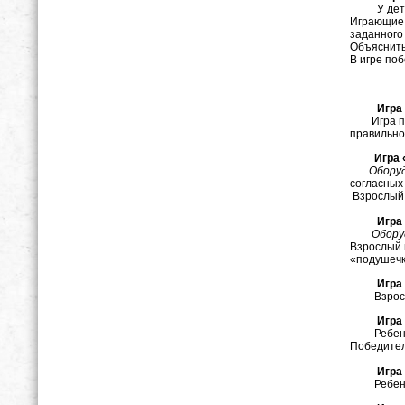
У детей н
Играющие 
заданного
Объяснить
В игре по
Игра «С
Игра пров
правильно 
Игра «Ц
Обору
согласных 
Взрослый 
Игра «П
Обору
Взрослый п
«подушечк
Игра «К
Взрослый п
Игра «
Ребенок (
Победител
Игра
Ребенок б