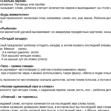
колько звуков»
удование.
Пуговицы или пробки
называет слово, ребенок считает количество звуков и выкладывает на столе 
удь внимателен»
лый произносит несколько слов, например: санки, нос, рак, маска. Ребенок до
с].
Рыболов»
агнитной удочкой вылавливает из аквариума предметные картинки, называ
тгадай загадку»
предлагает ребенку отгадать загадку, а затем назвать последний (первый)
ер
:
Мягкие лапки,
А в лапках царапки (кот)
Под крышей четыре ножки,
А на крыше суп да ложки (стол).
хо – громко говори»
к заучивает чистоговорку (с учётом отрабатываемого звука).
,
при отработке звука л можно использовать такую фразу: «Мила в лодке плыла
ь произнести чистоговорку сначала шепотом, затем тихим голосом, а потом г
зови одинаковый звук в словах»
те три-четыре слова, с заданным звуком: санки, кость, нос – ребенок должен
твечай – не торопясь»
идумай слово, которое начинается на последний звук слова
палас.
помни название домашних животных, в котором был бы последний звук слов
дбери слово, чтобы первый звук был
м
, а последний звук –
а
(Маша, машина, 