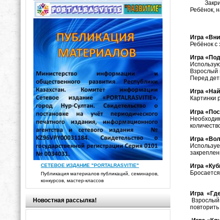
Закрича
Ребёнок, н
Игра «Вн
Ребёнок с 
Игра «По
Использую
Взрослый 
Перед дет
Игра «Най
Картинки р
Игра «По
Необходим
количеств
Игра «Во
Использует
закреплен
СЕТЕВОЕ ИЗДАНИЕ "PORTALRASVITIE"
Игра «Куб
Бросается 
Публикация материалов публикаций, семинаров,
конкурсов, мастер-классов
Игра «Гд
Взрослый
Новостная рассылка!
повторить 