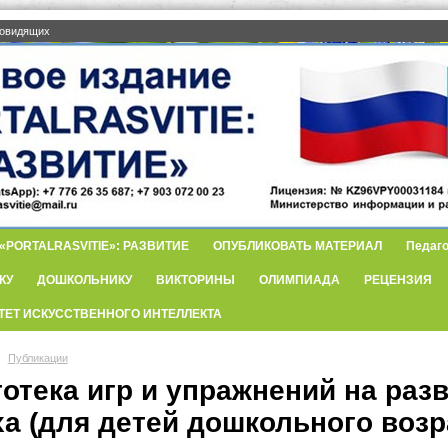
бовидящих
PORTALRASVITIE»: РАЗВИТИЕ
ОПУБЛИКОВАТЬ МАТЕРИАЛ
Педаго
КУ
ДОШКОЛЬНИКУ
ВИКТОРИНЫ
ОЛИМПИАДА
РЕЦЕНЗИЯ
ТЕТ ИСКУССТВЕННОГО ИНТЕЛЛЕКТА
Публикации
тотека игр и упражнений на ра
а (для детей дошкольного возр