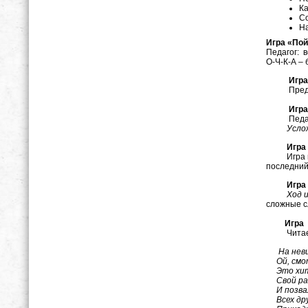
Ка
Со
На
Игра «По
Педагог: в
О-Ч-К-А –
Игра «Р
Предложит
Игра «П
Педагог пр
Усло
Игра «
Игра пров
последний 
Игра «
Ход 
сложные с
Игра «
Читаете
На неви
Ой, смот
Это хит
Свой раз
И позвал
Всех дру