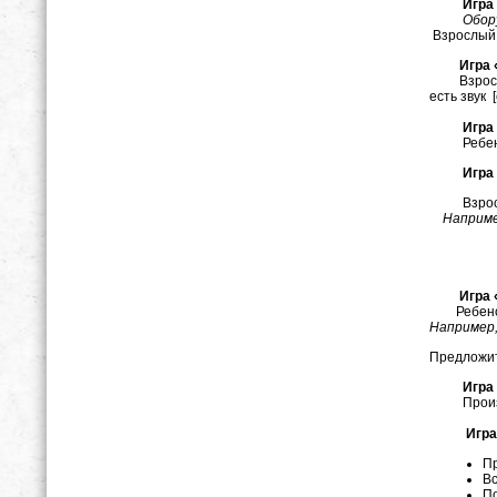
Игра «С
Обор
Взрослый 
Игра «Б
Взрос
есть звук [
Игра «
Ребенок м
Игра «О
Взрослый 
Наприм
Игра «Ти
Ребено
Например
Предложит
Игра «На
Произноси
Игра «О
Пр
Вс
По