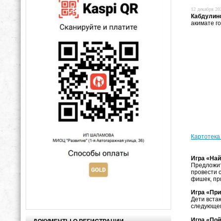
12 декабря 202
Кабдулин
акимате г
Картотека
Игра «Най
Предложит
провести 
фишек, пр
Игра «Пр
Дети вста
следующем
Игра «Пой