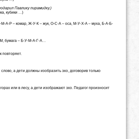
подарил Павлику пирамидку.)
ка, кубики …)
М-А-Р – комар, Ж-У-К – жук, О-С-А – оса, М-У-Х-А – муха, Б-А-Б-
, бумага – Б-У-М-А-Г-А…
к повторяет.
лово, а дети должны изобразить эхо, договорив только
 горах или в лесу, а дети изображают эхо. Педагог произносит