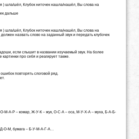
я ) шла/шёл, Клубок ниточек нашла/нашёл, Вы слова на
чек дальше
мя ) шла/шёл, Клубок ниточек нашла/нашёл, Вы слова на
к должен назвать слово на заданный звук и передать клубочек
адоши, если слышит в названии изучаемый звук. На более
 картинки про себя и реагирует также.
 ошибок повторять слоговой ряд.
ет.
О-М-А-Р – комар, Ж-У-К – жук, О-С-А – оса, М-У-Х-А – муха, Б-А-Б-
 Д-О-М, бумага – Б-У-М-А-Г-А…