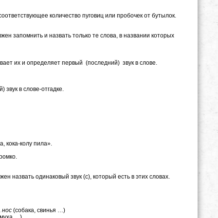
соответствующее количество пуговиц или пробочек от бутылок.
лжен запомнить и назвать только те слова, в названии которых
ет их и определяет первый (последний) звук в слове.
 звук в слове-отгадке.
, кока-колу пила».
ромко.
 назвать одинаковый звук (с), который есть в этих словах.
а
нос
(собака, свинья …)
муха …)