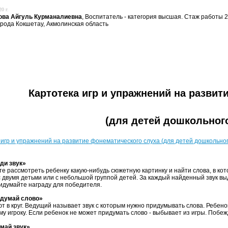
0 г.
ова Айгуль Курманалиевна
, Воспитатель - категория высшая. Стаж работы 
орода Кокшетау, Акмолинская область
Картотека игр и упражнений на развит
(для детей дошкольного
 игр и упражнений на развитие фонематического слуха (для детей дошкольног
ди звук»
е рассмотреть ребенку какую-нибудь сюжетную картинку и найти слова, в кот
с двумя детьми или с небольшой группой детей. За каждый найденный звук вы
идумайте награду для победителя.
идумай слово»
ют в круг. Ведущий называет звук с которым нужно придумывать слова. Ребено
у игроку. Если ребенок не может придумать слово - выбывает из игры. Побежд
май звук»