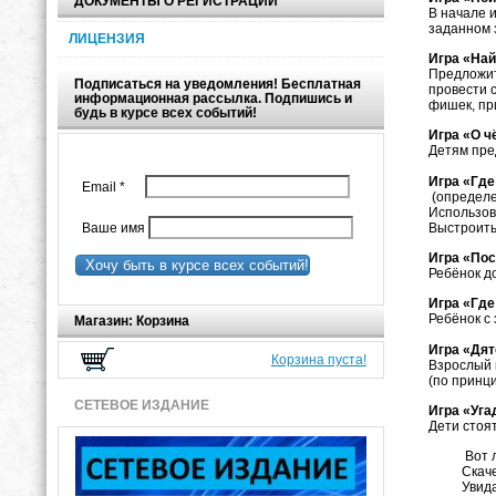
ДОКУМЕНТЫ О РЕГИСТРАЦИИ
В начале 
заданном 
ЛИЦЕНЗИЯ
Игра «Най
Предложит
Подписаться на уведомления! Бесплатная
провести 
информационная рассылка. Подпишись и
фишек, пр
будь в курсе всех событий!
Игра «О ч
Детям пре
Игра «Где
Email
*
(определе
Использов
Выстроить
Ваше имя
Игра «Пос
Хочу быть в курсе всех событий!
Ребёнок до
Игра «Где
Ребёнок с
Магазин: Корзина
Игра «Дя
Корзина пуста!
Взрослый 
(по принц
СЕТЕВОЕ ИЗДАНИЕ
Игра «Уга
Дети стоят
Вот ляг
Скачет, 
Увидала