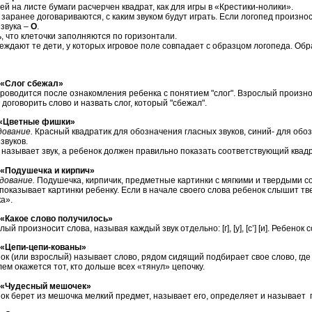
а листе бумаги расчерчен квадрат, как для игры в «Крестики-нолики».
заранее договариваются, с каким звуком будут играть. Если логопед произнос
 звука –
О
.
, что клеточки заполняются по горизонтали.
беждают те дети, у которых игровое поле совпадает с образцом логопеда. Об
лог сбежал»
одится после ознакомления ребенка с понятием "слог". Взрослый произноси
договорить слово и назвать слог, который "сбежал".
ветные фишки»
дование.
Красный квадратик для обозначения гласных звуков, синий- для обо
звуков.
называет звук, а ребенок должен правильно показать соответствующий квадр
одушечка и кирпич»
дование.
Подушечка, кирпичик, предметные картинки с мягкими и твердыми со
оказывает картинки ребенку. Если в начале своего слова ребенок слышит тве
а».
акое слово получилось»
роизносит слова, называя каждый звук отдельно: [г], [у], [с’] [и]. Ребенок с
Цепи-цепи-кованы»
или взрослый) называет слово, рядом сидящий подбирает свое слово, где 
ем окажется тот, кто дольше всех «тянул» цепочку.
 «Чудесный мешочек»
ерет из мешочка мелкий предмет, называет его, определяет и называет п