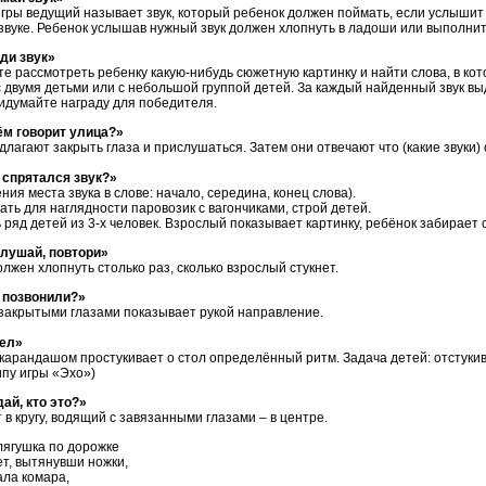
игры ведущий называет звук, который ребенок должен поймать, если услышит 
звуке. Ребенок услышав нужный звук должен хлопнуть в ладоши или выполнит
ди звук»
е рассмотреть ребенку какую-нибудь сюжетную картинку и найти слова, в кот
с двумя детьми или с небольшой группой детей. За каждый найденный звук вы
идумайте награду для победителя.
ём говорит улица?»
длагают закрыть глаза и прислушаться. Затем они отвечают что (какие звуки)
 спрятался звук?»
ния места звука в слове: начало, середина, конец слова).
ать для наглядности паровозик с вагончиками, строй детей.
 ряд детей из 3-х человек. Взрослый показывает картинку, ребёнок забирает
лушай, повтори»
лжен хлопнуть столько раз, сколько взрослый стукнет.
 позвонили?»
 закрытыми глазами показывает рукой направление.
тел»
карандашом простукивает о стол определённый ритм. Задача детей: отстукив
ипу игры «Эхо»)
дай, кто это?»
 в кругу, водящий с завязанными глазами – в центре.
ушка по дорожке
вытянувши ножки,
 комара,