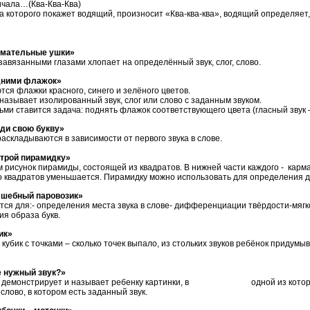
ла…(Ква-Ква-Ква)
а которого покажет водящий, произносит «Ква-ква-ква», водящий определяет,
имательные ушки»
завязанными глазами хлопает на определённый звук, слог, слово.
дними флажок»
тся флажки красного, синего и зелёного цветов.
называет изолированный звук, слог или слово с заданным звуком.
ьми ставится задача: поднять флажок соответствующего цвета (гласный звук –
ди свою букву»
аскладываются в зависимости от первого звука в слове.
строй пирамидку»
 рисунок пирамиды, состоящей из квадратов. В нижней части каждого - кармаш
о квадратов уменьшается. Пирамидку можно использовать для определения дл
лшебный паровозик»
ся для:- определения места звука в слове- дифференциации твёрдости-мягкос
ия образа букв.
ик»
кубик с точками – сколько точек выпало, из стольких звуков ребёнок придумыв
е нужный звук?»
 демонстрирует и называет ребенку картинки, в одной из которых ест
слово, в котором есть заданный звук.