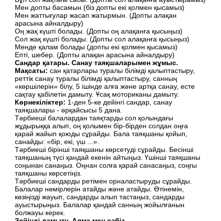
Мен допты басамын (біз допты екі қолмен қысамыз)
Мен жаттығулар жасап жатырмын. (Допты алақан
арасына айналдыру)
Оң жақ күшті болады. (Допты оң алақанға қысыңыз)
Сол жақ күшті болады. (Допты сол алақанға қысыңыз)
Менде қалам болады (допты екі қолмен қысамыз)
Епті, шебер. (Допты алақан арасына айналдыру)
Сандар
қатары.
Санау таяқшаларымен жұмыс.
Мақсаты:
сан қатарлары туралы білімді қалыптастыру,
реттік санау туралы білімді қалыптастыру, санның
«көршілерін» білу, 5 ішінде алға және артқа санау, есте
сақтау қабілетін дамыту. Ұсақ моториканы дамыту.
Көрнекіліктер:
1-ден 5-ке дейінгі сандар, санау
таяқшалары - әрқайсысы 5 дана.
Тәрбиеші балалардан таяқтарды сол қолындағы
жұдырыққа алып, оң қолымен бір-бірден солдан оңға
қарай жайып қоюды сұрайды. Бала таяқшаны қойып,
санайды: «бір, екі, үш ...».
Тәрбиеші бірінші таяқшаны көрсетуді сұрайды. Бесінші
таяқшаның түсі қандай екенін айтыңыз. Үшінші таяқшаны
соңынан санаңыз. Оңнан солға қарай санасаңыз, соңғы
таяқшаны көрсетіңіз.
Тәрбиеші сандарды ретімен орналастыруды сұрайды.
Балалар нөмірлерін атайды және атайды. Өтінемін,
көзіңізді жауып, сандарды алып тастаңыз, сандарды
ауыстырыңыз. Балалар қандай санның жойылғанын
болжауы керек.
Зейінді дамыту. Алма мен сәбіз.