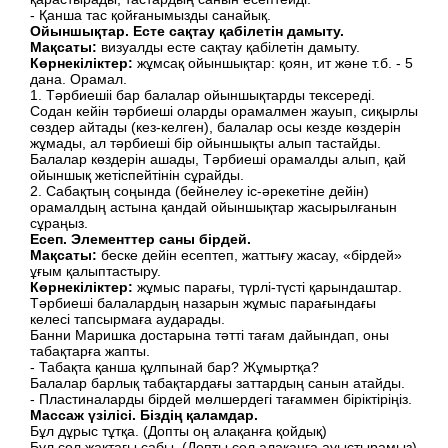
- Қанша тас қойғанымызды санайық.
Ойыншықтар.
Есте сақтау қабілетін дамыту.
Мақсаты:
визуалды есте сақтау қабілетін дамыту.
Көрнекіліктер:
жұмсақ ойыншықтар: қоян, ит және т.б. - 5
дана. Орамал.
1. Тәрбиешіі бар балалар ойыншықтарды тексереді.
Содан кейін тәрбиеші оларды орамалмен жауып, сиқырлы
сөздер айтады (кез-келген), балалар осы кезде көздерін
жұмады, ал тәрбиеші бір ойыншықты алып тастайды.
Балалар көздерін ашады, Тәрбиеші орамалды алып, қай
ойыншық жетіспейтінін сұрайды.
2. Сабақтың соңында (бейнелеу іс-әрекетіне дейін)
орамалдың астына қандай ойыншықтар жасырылғанын
сұраңыз.
Есеп. Элементтер саны бірдей.
Мақсаты:
беске дейін есептеп, жаттығу жасау, «бірдей»
ұғым қалыптастыру.
Көрнекіліктер:
жұмыс парағы, түрлі-түсті қарындаштар.
Тәрбиеші балалардың назарын жұмыс парағындағы
келесі тапсырмаға аударады.
Банни Маришка достарына тәтті тағам дайындап, оны
табақтарға жапты.
- Табақта қанша құлпынай бар? Жұмыртқа?
Балалар барлық табақтардағы заттардың санын атайды.
- Пластиналарды бірдей мөлшердегі тағаммен біріктіріңіз.
Массаж үзілісі. Біздің қаламдар.
Бұл дұрыс тұтқа. (Допты оң алақанға қойдық)
Бұл сол жақтағы сабы. (Допты сол алақанға ауыстырамыз)