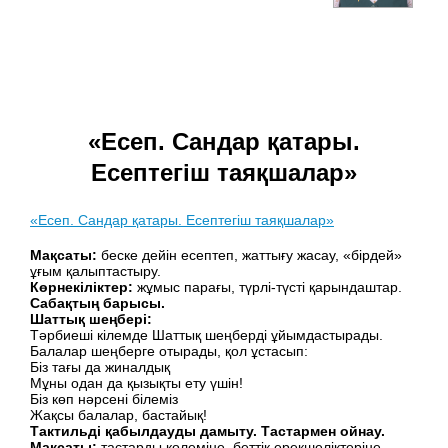
«Есеп. Сандар қатары.
Есептегіш таяқшалар»
«Есеп. Сандар қатары. Есептегіш таяқшалар»
Мақсаты:
беске дейін есептеп, жаттығу жасау, «бірдей»
ұғым қалыптастыру.
Көрнекіліктер:
жұмыс парағы, түрлі-түсті қарындаштар.
Сабақтың барысы.
Шаттық шеңбері:
Тәрбиеші кілемде Шаттық шеңберді ұйымдастырады.
Балалар шеңберге отырады, қол ұстасып:
Біз тағы да жиналдық
Мұны одан да қызықты ету үшін!
Біз көп нәрсені білеміз
Жақсы балалар, бастайық!
Тактильді қабылдауды дамыту. Тастармен ойнау.
Мақсаты:
тастарды көлеміне, беттік ерекшеліктеріне