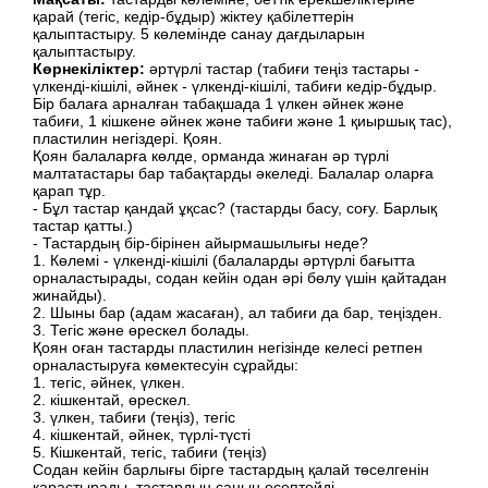
қарай (тегіс, кедір-бұдыр) жіктеу қабілеттерін
қалыптастыру. 5 көлемінде санау дағдыларын
қалыптастыру.
Көрнекіліктер:
әртүрлі тастар (табиғи теңіз тастары -
үлкенді-кішілі, әйнек - үлкенді-кішілі, табиғи кедір-бұдыр.
Бір балаға арналған табақшада 1 үлкен әйнек және
табиғи, 1 кішкене әйнек және табиғи және 1 қиыршық тас),
пластилин негіздері. Қоян.
Қоян балаларға көлде, орманда жинаған әр түрлі
малтатастары бар табақтарды әкеледі. Балалар оларға
қарап тұр.
- Бұл тастар қандай ұқсас? (тастарды басу, соғу. Барлық
тастар қатты.)
- Тастардың бір-бірінен айырмашылығы неде?
1. Көлемі - үлкенді-кішілі (балаларды әртүрлі бағытта
орналастырады, содан кейін одан әрі бөлу үшін қайтадан
жинайды).
2. Шыны бар (адам жасаған), ал табиғи да бар, теңізден.
3. Тегіс және өрескел болады.
Қоян оған тастарды пластилин негізінде келесі ретпен
орналастыруға көмектесуін сұрайды:
1. тегіс, әйнек, үлкен.
2. кішкентай, өрескел.
3. үлкен, табиғи (теңіз), тегіс
4. кішкентай, әйнек, түрлі-түсті
5. Кішкентай, тегіс, табиғи (теңіз)
Содан кейін барлығы бірге тастардың қалай төселгенін
қарастырады, тастардың санын есептейді.