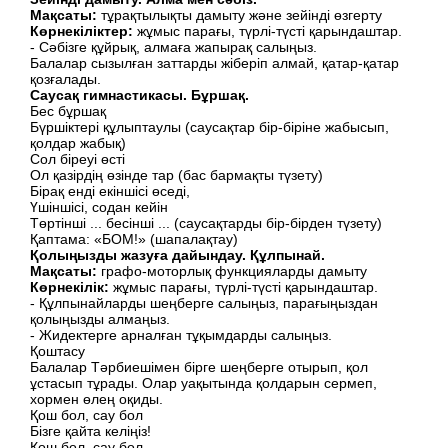
Мақсат
ы
:
тұрақтылықты дамыту және зейінді өзгерту
Көрнекіліктер:
жұмыс парағы, түрлі-түсті қарындаштар.
- Сәбізге құйрық, алмаға жапырақ салыңыз.
Балалар сызылған заттарды жіберіп алмай, қатар-қатар
қозғалады.
Саусақ гимнастикасы. Бұршақ.
Бес бұршақ
Бүршіктері құлыптаулы (саусақтар бір-біріне жабысып,
қолдар жабық)
Сол біреуі өсті
Ол қазірдің өзінде тар (бас бармақты түзету)
Бірақ енді екіншісі өседі,
Үшіншісі, содан кейін
Төртінші ... бесінші ... (саусақтарды бір-бірден түзету)
Қаптама: «БОМ!» (шапалақтау)
Қолыңызды жазуға дайындау. Құлпынай.
Мақсаты:
графо-моторлық функцияларды дамыту
Көрнекілік
:
жұмыс парағы, түрлі-түсті қарындаштар.
- Құлпынайларды шеңберге салыңыз, парағыңыздан
қолыңызды алмаңыз.
- Жидектерге арналған тұқымдарды салыңыз.
Қоштасу
Балалар Тәрбиешімен бірге шеңберге отырып, қол
ұстасып тұрады. Олар уақытында қолдарын сермеп,
хормен өлең оқиды.
Қош бол, сау бол
Бізге қайта келіңіз!
Қош бол, сау бол