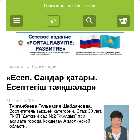
Перейти на полную версию
Корз
Главная
Публикации
→
«Есеп. Сандар қатары.
Есептегіш таяқшалар»
21 октября 2020 г.
Турганбаева Гульназия Шабдановна
,
Воспитатель высшей категории. Стаж 30 лет.
ГККП "Детский сад №2 "Жулдыз" при
акимате города Кокшетау Акмолинской
области.