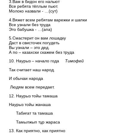
3.Вам в бидон его нальют
Все ребята тёплым пьют.
Молоко назвали - …(сут)
4.Вяжет всем ребятам варежки и шапки
Все узнали без труда
Это бабушка - …(апа)
5.Смастерит он вам лошадку
Даст в свисточек погудеть
Вы узнали – это дед.
А по – казахски скажем без труда
10. Наурыз – начало года
Тимофей
Так считает наш народ.
И обычаи народа
Людям всем передает.
12. Наурыз тойы тамаша
Наурыз тойы жанаша
Табиғат та тамаша
Тамылжып тұр жараса
13. Как приятно, как приятно