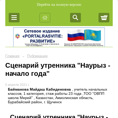
Перейти на полную версию
Корз
Главная
Публикации
→
Сценарий утренника "Наурыз -
начало года"
5 апреля 2021 г.
Байманова Майдаш Кабиденовна
, учитель начальных
классов, 1 категория, стаж работы 23 года ,ТОО "ОВПП
школа Мерей" , Казахстан, Акмолинская область,
Бурабайский район, г. Щучинск
Сценарий утренника "Наурыз -