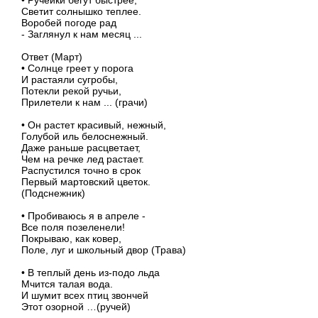
Светит солнышко теплее.
Воробей погоде рад
- Заглянул к нам месяц ...
Ответ (Март)
• Солнце греет у порога
И растаяли сугробы,
Потекли рекой ручьи,
Прилетели к нам ... (грачи)
• Он растет красивый, нежный,
Голубой иль белоснежный.
Даже раньше расцветает,
Чем на речке лед растает.
Распустился точно в срок
Первый мартовский цветок.
(Подснежник)
• Пробиваюсь я в апреле -
Все поля позеленели!
Покрываю, как ковер,
Поле, луг и школьный двор (Трава)
• В теплый день из-подо льда
Мчится талая вода.
И шумит всех птиц звончей
Этот озорной …(ручей)