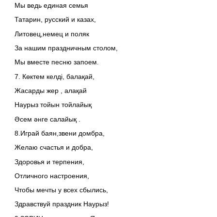
Мы ведь единая семья
Татарин, русский и казах,
Литовец,немец и поляк
За нашим праздничным столом,
Мы вместе песню запоем.
7. Көктем келді, балақай,
Жасарды жер , алақай
Наурыз тойын тойлайық
Әсем әнге салайық .
8.Играй баян,звени домбра,
Желаю счастья и добра,
Здоровья и терпения,
Отличного настроения,
Чтобы мечты у всех сбылись,
Здравствуй праздник Наурыз!