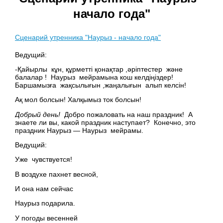
начало года"
Сценарий утренника "Наурыз - начало года"
Ведущий:
-Қайырлы кұн, құрметті қонақтар
,әріптестер және
балалар
! Наурыз мейрамына кош келдіңіздер!
Баршамызға жақсылығын ,жаңалығын алып келсін!
Ақ мол болсын! Халқымыз ток болсын!
Добрый день!
Добро пожаловать на наш праздник
!
А
знаете ли вы, какой праздник наступает? Конечно, это
праздник Наурыз — Наурыз
мейрамы.
Ведущий:
Уже чувствуется!
В воздухе пахнет весной,
И она нам сейчас
Наурыз подарила.
У погоды весенней