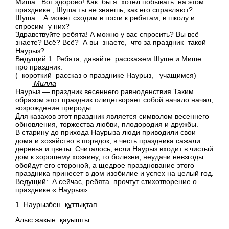
Миша : Вот здорово! Как бы я хотел побывать на этом
празднике , Шуша ты не знаешь, как его справляют?
Шуша: А может сходим в гости к ребятам, в школу и
спросим у них?
Здравствуйте ребята! А можно у вас спросить? Вы всё
знаете? Всё? Всё? А вы знаете, что за праздник такой
Наурыз?
Ведущий 1: Ребята, давайте расскажем Шуше и Мише
про праздник.
( короткий рассказ о празднике Наурыз, учащимся)
Милла
Наурыз — праздник весеннего равноденствия.Таким
образом этот праздник олицетворяет собой начало начал,
возрождение природы.
Для казахов этот праздник является символом весеннего
обновления, торжества любви, плодородия и дружбы.
В старину до прихода Наурыза люди приводили свои
дома и хозяйство в порядок, в честь праздника сажали
деревья и цветы. Считалось, если Наурыз входит в чистый
дом к хорошему хозяину, то болезни, неудачи невзгоды
обойдут его стороной, а щедрое празднование этого
праздника принесет в дом изобилие и успех на целый год.
Ведущий: А сейчас, ребята прочтут стихотворение о
празднике « Наурыз».
1. Наурызбен құттықтап
Алыс жакын қауышты