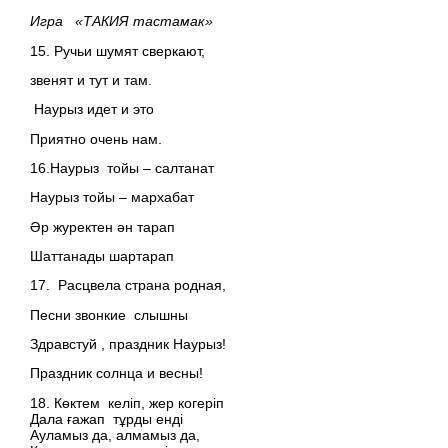
Игра «ТАКИЯ тастамак»
15. Ручьи шумят сверкают,
звенят и тут и там.
Наурыз идет и это
Приятно очень нам.
16.Наурыз тойы – салтанат
Наурыз тойы – мархабат
Әр журектен ән тарап
Шаттанады шартарап
17. Расцвела страна родная,
Песни звонкие слышны
Здравстуй , праздник Наурыз!
Праздник солнца и весны!
18. Көктем
келіп, жер
когеріп
Дала ғажап
тұрды
енді
Ауламыз да, алмамыз да,