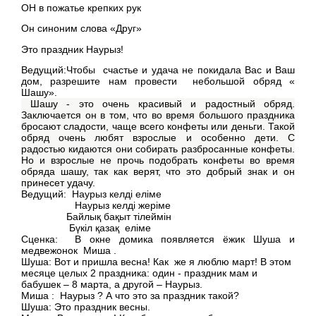
ОН в пожатье крепких рук
Он синоним слова «Друг»
Это праздник Наурыз!
Ведущий:Чтобы счастье и удача не покидала Вас и Ваш
дом, разрешите нам провести небольшой обряд «
Шашу».
Шашу - это очень красивый и радостный обряд.
Заключается он в том, что во время большого праздника
бросают сладости, чаще всего конфеты или деньги. Такой
обряд очень любят взрослые и особенно дети. С
радостью кидаются они собирать разбросанные конфеты.
Но и взрослые не прочь подобрать конфеты во время
обряда шашу, так как верят, что это добрый знак и он
принесет удачу.
Ведущий: Наурыз келді еліме
Наурыз келді жеріме
Байлық бақыт тілеймін
Бүкіл қазақ еліме
Сценка: В окне домика появляется ёжик Шуша и
медвежонок Миша .
Шуша: Вот и пришла весна! Как же я люблю март! В этом
месяце целых 2 праздника: один - праздник мам и
бабушек – 8 марта, а другой – Наурыз.
Миша : Наурыз ? А что это за праздник такой?
Шуша: Это праздник весны.