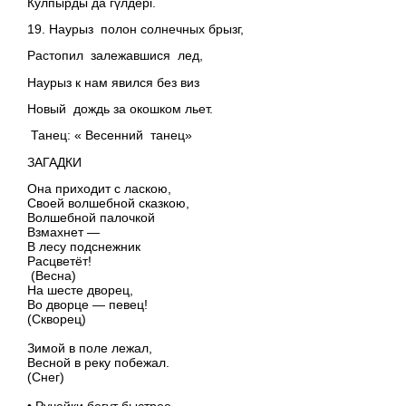
Кулпырды да гүлдері.
19. Наурыз полон солнечных брызг,
Растопил залежавшися лед,
Наурыз к нам явился без виз
Новый дождь за окошком льет.
Танец: « Весенний танец»
ЗАГАДКИ
Она приходит с ласкою,
Своей волшебной сказкою,
Волшебной палочкой
Взмахнет —
В лесу подснежник
Расцветёт!
(Весна)
На шесте дворец,
Во дворце — певец!
(Скворец)
Зимой в поле лежал,
Весной в реку побежал.
(Снег)
• Ручейки бегут быстрее,